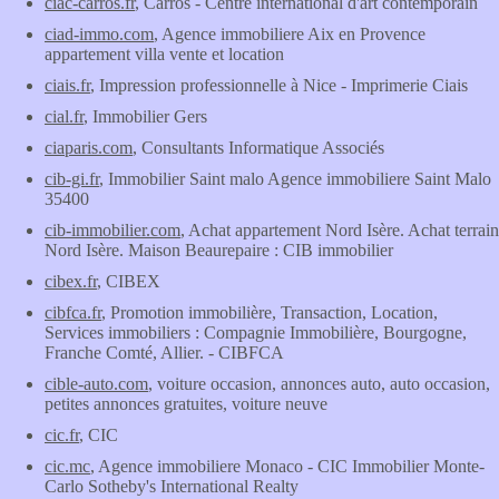
ciac-carros.fr
, Carros - Centre international d'art contemporain
ciad-immo.com
, Agence immobiliere Aix en Provence
appartement villa vente et location
ciais.fr
, Impression professionnelle à Nice - Imprimerie Ciais
cial.fr
, Immobilier Gers
ciaparis.com
, Consultants Informatique Associés
cib-gi.fr
, Immobilier Saint malo Agence immobiliere Saint Malo
35400
cib-immobilier.com
, Achat appartement Nord Isère. Achat terrain
Nord Isère. Maison Beaurepaire : CIB immobilier
cibex.fr
, CIBEX
cibfca.fr
, Promotion immobilière, Transaction, Location,
Services immobiliers : Compagnie Immobilière, Bourgogne,
Franche Comté, Allier. - CIBFCA
cible-auto.com
, voiture occasion, annonces auto, auto occasion,
petites annonces gratuites, voiture neuve
cic.fr
, CIC
cic.mc
, Agence immobiliere Monaco - CIC Immobilier Monte-
Carlo Sotheby's International Realty