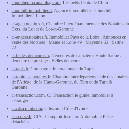
chunobento.canalblog.com
, Les petits bento de Chun
churchill-immobilier.fr
, Agence immobilière - Churchill
Immobilier à Laon
ci-agen.notaires.fr
, Chambre Interdépartementale des Notaires du
Gers, du Lot et de Lot-et-Garonne
ci-angers.notaires.fr
, Immobilier Pays de la Loire | Annonces en
vente des Notaires - Maine-et-Loire 49 - Mayenne 53 - Sarthe
72
ci-belles-demeures.fr
, Demeures de caractères Haute-Saône :
demeure de prestige - Belles demeures
ci-tapis.fr
, Compagnie Internationale du Tapis
ci-toulouse.notaires.fr
, Chambre interdépartementale des notaires
de l'Ariège, de la Haute-Garonne, du Tarn et du Tarn &
Garonne
ci-transaction.com
, CI Transaction le guide immobilier à
l'étranger
ci.cdiscount.com
, Cdiscount Côte d'Ivoire
cia-corse.fr
, CIA - Comptoir Insulaire Automobile Pièces
détachées