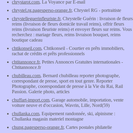
chrystarot.com
, La Voyance par E-mail
chrystel.rg.pagesperso-orange.fr
, Chrystel RG - portraitiste
chrystelleguerinfleuriste.fr
, Chrystelle Guérin : livraison de fleurs
reims (livraison de fleurs domicile travail reims), offrir fleurs
reims (livraison fleuriste reims) et envoyer fleurs sur reims. Vous
recherchez : mariage fleurs, reims livraison bouquet, reims
boutique cadeau
chtikonseil.com
, Chtikonseil - Courtier en prêts immobiliers,
rachat de crédits et prêts professionnels
chtitannonce.fr
, Petites Annonces Gratuites internationales -
Chtitannonce.fr
chubilleau.com
, Bernard chubilleau reporter photographe,
correspondant de presse, sport en tout genre. Reporter
Photographe, coorespondant de presse à la Vie du Rai, Rail
Passion. Galerie photo, articles
chuffart-import.com
, Garage automobile, importation, vente
voiture neuve et d'occasion, Wavrin, Lille, Nord(59)
chullanka.com
, Equipement randonnée, ski, alpinisme :
Chullanka magasin materiel montagne
chung.pagesperso-orange.fr
, Cartes postales philatelie