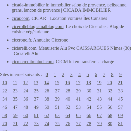
cicada-immobilier.fr
, immobilier salon de provence, pelissanne,
grans, lancon de provence | CICADA IMMOBILIER
cicar.com
, CICAR - Location voitures Îles Canaries
cicerolleblog.canalblog.com
, Le choix de Cicerolle - Blog de
cuisine végétarienne
cicerone.fr
, Annuaire Cicerone
ciciarelli.com
, Menuiserie Alu Pvc CAISSARGUES Nîmes (30)
| Ciciarelli Alu
cicm.creditmutuel.com
, CICM lui en transfère la charge
Sites internet suivants :
0
1
2
3
4
5
6
7
8
9
10
11
12
13
14
15
16
17
18
19
20
21
22
23
24
25
26
27
28
29
30
31
32
33
34
35
36
37
38
39
40
41
42
43
44
45
46
47
48
49
50
51
52
53
54
55
56
57
58
59
60
61
62
63
64
65
66
67
68
69
70
71
72
73
74
75
76
77
78
79
80
81