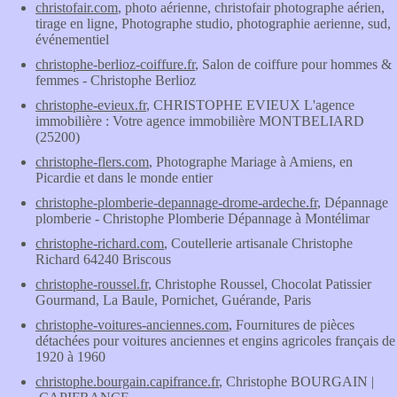
christofair.com
, photo aérienne, christofair photographe aérien,
tirage en ligne, Photographe studio, photographie aerienne, sud,
événementiel
christophe-berlioz-coiffure.fr
, Salon de coiffure pour hommes &
femmes - Christophe Berlioz
christophe-evieux.fr
, CHRISTOPHE EVIEUX L'agence
immobilière : Votre agence immobilière MONTBELIARD
(25200)
christophe-flers.com
, Photographe Mariage à Amiens, en
Picardie et dans le monde entier
christophe-plomberie-depannage-drome-ardeche.fr
, Dépannage
plomberie - Christophe Plomberie Dépannage à Montélimar
christophe-richard.com
, Coutellerie artisanale Christophe
Richard 64240 Briscous
christophe-roussel.fr
, Christophe Roussel, Chocolat Patissier
Gourmand, La Baule, Pornichet, Guérande, Paris
christophe-voitures-anciennes.com
, Fournitures de pièces
détachées pour voitures anciennes et engins agricoles français de
1920 à 1960
christophe.bourgain.capifrance.fr
, Christophe BOURGAIN |