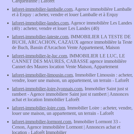
Carqueiranne | Laforêt
laforet-immobilier-lamballe.com
, Agence immobilière Lamballe
et à Erquy : acheter, vendre et louer Lamballe et à Erquy
laforet-immobilier-landes.com
, Agence immobilière Les Landes
(40) : acheter, vendre et louer Les Landes (40)
laforet-immobilier-lateste.com
, IMMOBILIER LA TESTE DE
BUCH, ARCACHON, CAZAUX agence immobilière la Teste
de Buch, Bassin d'Arcachon Vente Appartement, Maison
laforet-immobilier-le-luc.com
, IMMOBILIER LE LUC, LE
CANNET DES MAURES, CABASSE agence immobilière
Cannet des Maures location Vente Maison, Appartement
laforet-immobilier-limousin.com
, Immobilier Limousin : acheter,
vendre, louer une maison, un appartement, un terrain - Laforêt
laforet-immobilier-loire-lyonnais.com
, Immobilier Saint just st
rambert - Agence immobiliere Saint just st rambert | Annonces
achat et location Immobilier Laforêt
laforet-immobilier-loire.com
, Immobilier Loire : acheter, vendre,
louer une maison, un appartement, un terrain - Laforêt
laforet-immobilier-lormont.com
, Immobilier Lormont 33 -
Cenon, Agence immobilière Lormont | Annonces achat et
location - Laforêt Immobilier