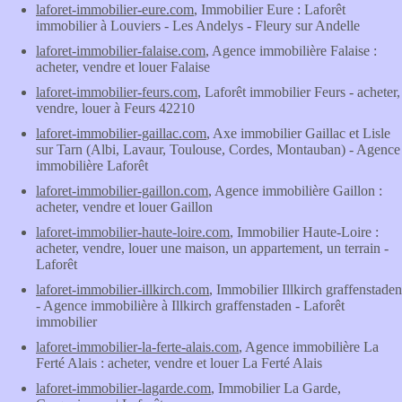
laforet-immobilier-eure.com
, Immobilier Eure : Laforêt
immobilier à Louviers - Les Andelys - Fleury sur Andelle
laforet-immobilier-falaise.com
, Agence immobilière Falaise :
acheter, vendre et louer Falaise
laforet-immobilier-feurs.com
, Laforêt immobilier Feurs - acheter,
vendre, louer à Feurs 42210
laforet-immobilier-gaillac.com
, Axe immobilier Gaillac et Lisle
sur Tarn (Albi, Lavaur, Toulouse, Cordes, Montauban) - Agence
immobilière Laforêt
laforet-immobilier-gaillon.com
, Agence immobilière Gaillon :
acheter, vendre et louer Gaillon
laforet-immobilier-haute-loire.com
, Immobilier Haute-Loire :
acheter, vendre, louer une maison, un appartement, un terrain -
Laforêt
laforet-immobilier-illkirch.com
, Immobilier Illkirch graffenstaden
- Agence immobilière à Illkirch graffenstaden - Laforêt
immobilier
laforet-immobilier-la-ferte-alais.com
, Agence immobilière La
Ferté Alais : acheter, vendre et louer La Ferté Alais
laforet-immobilier-lagarde.com
, Immobilier La Garde,