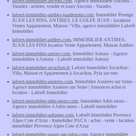
laforet-immobilier-ancenis.com
, Agence immobilière Ancenis -
Varades : acheter, vendre et louer Ancenis - Varades
laforet-immobilier-antibes-juanlespins.com
, Immobilier Prestige
JUAN LES PINS, ANTIBES, LE GOLFE JUAN - locations
Ventes Appartement, Maison / Villa, agence immobilière Laforêt
Immobilier
laforet-immobilier-antibes.com
, IMMOBILIER ANTIBES,
JUAN LES PINS location Vente Appartement, Maison Antibes
laforet-immobilier-antony.com
, Immobilier Antony - Agence
immobilière à Antony - Laforêt immobilier Antony
laforet-immobilier-arcachon.fr
, Laforet Immobilier Arcachon :
Villa, Maison et Appartement à Arcachon, Pyla sur mer
laforet-immobilier-asnieres.com
, Immobilier Asnieres sur Seine -
Agence immobilière Asnieres sur Seine | Annonces achat et
location - Laforêt Immobilier
laforet-immobilier-athis-mons.com
, Immobilier Athis mons -
Agence immobilière à Athis mons - Laforêt immobilier
laforet-immobilier-aubagne.com
, Laforêt Immobilier Provence
Alpes Cote d'Azur - Immobilier PACA : achat - vente - location
immobilier Provence Alpes Cote d'Azur
laforet-immobilier-aunay-sur-odon.com
, Agence immobilière