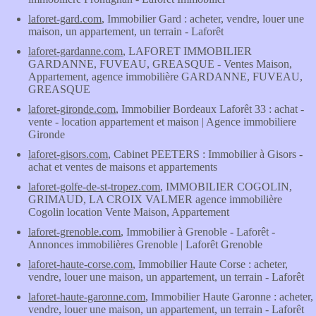
laforet-gard.com
, Immobilier Gard : acheter, vendre, louer une
maison, un appartement, un terrain - Laforêt
laforet-gardanne.com
, LAFORET IMMOBILIER
GARDANNE, FUVEAU, GREASQUE - Ventes Maison,
Appartement, agence immobilière GARDANNE, FUVEAU,
GREASQUE
laforet-gironde.com
, Immobilier Bordeaux Laforêt 33 : achat -
vente - location appartement et maison | Agence immobiliere
Gironde
laforet-gisors.com
, Cabinet PEETERS : Immobilier à Gisors -
achat et ventes de maisons et appartements
laforet-golfe-de-st-tropez.com
, IMMOBILIER COGOLIN,
GRIMAUD, LA CROIX VALMER agence immobilière
Cogolin location Vente Maison, Appartement
laforet-grenoble.com
, Immobilier à Grenoble - Laforêt -
Annonces immobilières Grenoble | Laforêt Grenoble
laforet-haute-corse.com
, Immobilier Haute Corse : acheter,
vendre, louer une maison, un appartement, un terrain - Laforêt
laforet-haute-garonne.com
, Immobilier Haute Garonne : acheter,
vendre, louer une maison, un appartement, un terrain - Laforêt