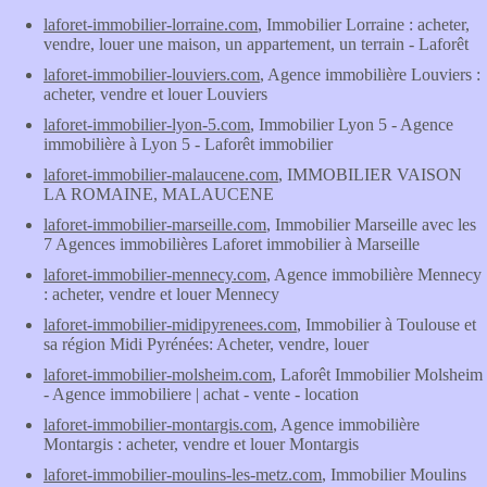
laforet-immobilier-lorraine.com
, Immobilier Lorraine : acheter,
vendre, louer une maison, un appartement, un terrain - Laforêt
laforet-immobilier-louviers.com
, Agence immobilière Louviers :
acheter, vendre et louer Louviers
laforet-immobilier-lyon-5.com
, Immobilier Lyon 5 - Agence
immobilière à Lyon 5 - Laforêt immobilier
laforet-immobilier-malaucene.com
, IMMOBILIER VAISON
LA ROMAINE, MALAUCENE
laforet-immobilier-marseille.com
, Immobilier Marseille avec les
7 Agences immobilières Laforet immobilier à Marseille
laforet-immobilier-mennecy.com
, Agence immobilière Mennecy
: acheter, vendre et louer Mennecy
laforet-immobilier-midipyrenees.com
, Immobilier à Toulouse et
sa région Midi Pyrénées: Acheter, vendre, louer
laforet-immobilier-molsheim.com
, Laforêt Immobilier Molsheim
- Agence immobiliere | achat - vente - location
laforet-immobilier-montargis.com
, Agence immobilière
Montargis : acheter, vendre et louer Montargis
laforet-immobilier-moulins-les-metz.com
, Immobilier Moulins