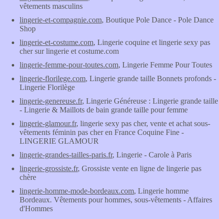
vêtements masculins
lingerie-et-compagnie.com
, Boutique Pole Dance - Pole Dance
Shop
lingerie-et-costume.com
, Lingerie coquine et lingerie sexy pas
cher sur lingerie et costume.com
lingerie-femme-pour-toutes.com
, Lingerie Femme Pour Toutes
lingerie-florilege.com
, Lingerie grande taille Bonnets profonds -
Lingerie Florilège
lingerie-genereuse.fr
, Lingerie Généreuse : Lingerie grande taille
- Lingerie & Maillots de bain grande taille pour femme
lingerie-glamour.fr
, lingerie sexy pas cher, vente et achat sous-
vêtements féminin pas cher en France Coquine Fine -
LINGERIE GLAMOUR
lingerie-grandes-tailles-paris.fr
, Lingerie - Carole à Paris
lingerie-grossiste.fr
, Grossiste vente en ligne de lingerie pas
chère
lingerie-homme-mode-bordeaux.com
, Lingerie homme
Bordeaux. Vêtements pour hommes, sous-vêtements - Affaires
d'Hommes