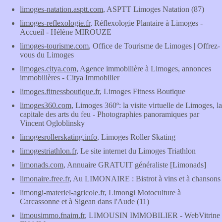
limoges-natation.asptt.com
, ASPTT Limoges Natation (87)
limoges-reflexologie.fr
, Réflexologie Plantaire à Limoges -
Accueil - Hélène MIROUZE
limoges-tourisme.com
, Office de Tourisme de Limoges | Offrez-
vous du Limoges
limoges.citya.com
, Agence immobilière à Limoges, annonces
immobilières - Citya Immobilier
limoges.fitnessboutique.fr
, Limoges Fitness Boutique
limoges360.com
, Limoges 360º: la visite virtuelle de Limoges, la
capitale des arts du feu - Photographies panoramiques par
Vincent Ogloblinsky
limogesrollerskating.info
, Limoges Roller Skating
limogestriathlon.fr
, Le site internet du Limoges Triathlon
limonads.com
, Annuaire GRATUIT généraliste [Limonads]
limonaire.free.fr
, Au LIMONAIRE : Bistrot à vins et à chansons
limongi-materiel-agricole.fr
, Limongi Motoculture à
Carcassonne et à Sigean dans l'Aude (11)
limousimmo.fnaim.fr
, LIMOUSIN IMMOBILIER - WebVitrine