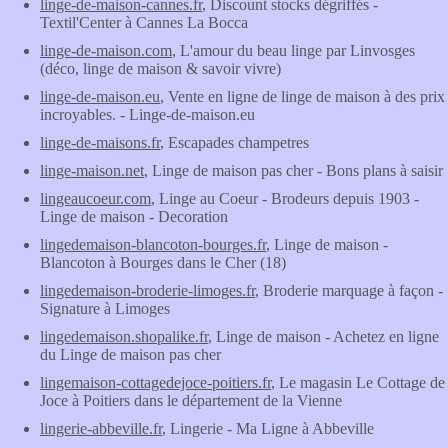
linge-de-maison-cannes.fr
, Discount stocks dégriffés -
Textil'Center à Cannes La Bocca
linge-de-maison.com
, L'amour du beau linge par Linvosges
(déco, linge de maison & savoir vivre)
linge-de-maison.eu
, Vente en ligne de linge de maison à des prix
incroyables. - Linge-de-maison.eu
linge-de-maisons.fr
, Escapades champetres
linge-maison.net
, Linge de maison pas cher - Bons plans à saisir
lingeaucoeur.com
, Linge au Coeur - Brodeurs depuis 1903 -
Linge de maison - Decoration
lingedemaison-blancoton-bourges.fr
, Linge de maison -
Blancoton à Bourges dans le Cher (18)
lingedemaison-broderie-limoges.fr
, Broderie marquage à façon -
Signature à Limoges
lingedemaison.shopalike.fr
, Linge de maison - Achetez en ligne
du Linge de maison pas cher
lingemaison-cottagedejoce-poitiers.fr
, Le magasin Le Cottage de
Joce à Poitiers dans le département de la Vienne
lingerie-abbeville.fr
, Lingerie - Ma Ligne à Abbeville