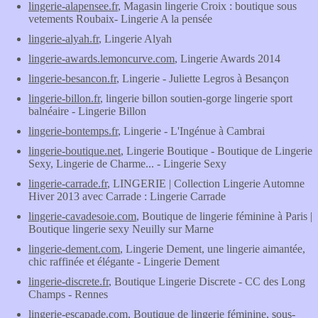
lingerie-alapensee.fr
, Magasin lingerie Croix : boutique sous
vetements Roubaix- Lingerie A la pensée
lingerie-alyah.fr
, Lingerie Alyah
lingerie-awards.lemoncurve.com
, Lingerie Awards 2014
lingerie-besancon.fr
, Lingerie - Juliette Legros à Besançon
lingerie-billon.fr
, lingerie billon soutien-gorge lingerie sport
balnéaire - Lingerie Billon
lingerie-bontemps.fr
, Lingerie - L'Ingénue à Cambrai
lingerie-boutique.net
, Lingerie Boutique - Boutique de Lingerie
Sexy, Lingerie de Charme... - Lingerie Sexy
lingerie-carrade.fr
, LINGERIE | Collection Lingerie Automne
Hiver 2013 avec Carrade : Lingerie Carrade
lingerie-cavadesoie.com
, Boutique de lingerie féminine à Paris |
Boutique lingerie sexy Neuilly sur Marne
lingerie-dement.com
, Lingerie Dement, une lingerie aimantée,
chic raffinée et élégante - Lingerie Dement
lingerie-discrete.fr
, Boutique Lingerie Discrete - CC des Long
Champs - Rennes
lingerie-escapade.com
, Boutique de lingerie féminine, sous-