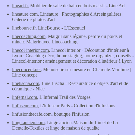
lineart.fr
, Mobilier de salle de bain en bois massif - Line Art
lineature.com
, Linéature : Photographies d'Art singulières |
Galerie de photos d'art
linebourse.fr
, LineBourse - L'Essentiel
linecoaching.com
, Maigrir sans régime, perdre du poids et
mincir. Maigrir avec Linecoaching
linecol-interior.com
, Linecol interior - Décoration d'intérieur à
Lyon : Coaching déco, home staging, home organizer, conseils -
Linecol-interior : aménagement et décoration d'intérieur à Lyon
lineconcept.net
, Menuiserie sur mesure en Charente-Maritime |
Line concept
linelischa.com
, Line Lischa - Restauratrice d'objets d'art et de
céramique - Nice
linfernal.com
, L'Infernal Trail des Vosges
linfuseur.com
, L'infuseur Paris - Collection d'infusions
linfusionthecafe.com
, boutique l'Infusion
linge-ancien.com
, Linge ancien-Maison du Lin et de La
Dentelle-Textiles et linge de maison de qualite