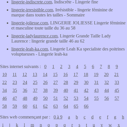
lingerie-indiscrete.com
, Indiscrète - Lingerie fine
lingerie-irresistible.com
, Irrésistible - lingerie féminine de
marque dans toutes les tailles - Sommaire
lingerie-joliesse.com
, LINGERIE JOLIESSE Lingerie féminine
et masculine toute taille du 36 au 58
lingerie-ladylaurence.com
, Lingerie Grande Taille Lady
Laurence : lingerie grande taille 46 au 62
lingerie-leah-ka.com
, Lingerie Leah Ka specialiste des poitrines
voluptueuses - Lingerie leah-ka
Sites internet suivants :
0
1
2
3
4
5
6
7
8
9
10
11
12
13
14
15
16
17
18
19
20
21
22
23
24
25
26
27
28
29
30
31
32
33
34
35
36
37
38
39
40
41
42
43
44
45
46
47
48
49
50
51
52
53
54
55
56
57
58
59
60
61
62
63
64
65
66
Sites web commençant par :
0 à 9
a
b
c
d
e
f
g
h
i
j
k
l
m
n
o
p
q
r
s
t
u
v
w
x