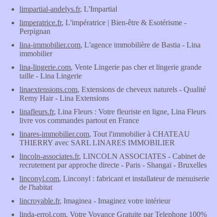
limpartial-andelys.fr
, L'Impartial
limperatrice.fr
, L'impératrice | Bien-être & Esotérisme -
Perpignan
lina-immobilier.com
, L'agence immobilière de Bastia - Lina
immobilier
lina-lingerie.com
, Vente Lingerie pas cher et lingerie grande
taille - Lina Lingerie
linaextensions.com
, Extensions de cheveux naturels - Qualité
Remy Hair - Lina Extensions
linafleurs.fr
, Lina Fleurs : Votre fleuriste en ligne, Lina Fleurs
livre vos commandes partout en France
linares-immobilier.com
, Tout l'immobilier à CHATEAU
THIERRY avec SARL LINARES IMMOBILIER
lincoln-associates.fr
, LINCOLN ASSOCIATES - Cabinet de
recrutement par approche directe - Paris - Shangaï - Bruxelles
linconyl.com
, Linconyl : fabricant et installateur de menuiserie
de l'habitat
lincroyable.fr
, Imaginea - Imaginez votre intérieur
linda-errol.com
, Votre Voyance Gratuite par Telephone 100%