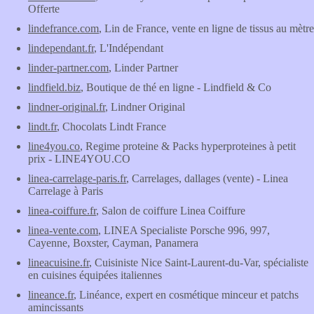
Offerte
lindefrance.com
, Lin de France, vente en ligne de tissus au mètre
lindependant.fr
, L'Indépendant
linder-partner.com
, Linder Partner
lindfield.biz
, Boutique de thé en ligne - Lindfield & Co
lindner-original.fr
, Lindner Original
lindt.fr
, Chocolats Lindt France
line4you.co
, Regime proteine & Packs hyperproteines à petit
prix - LINE4YOU.CO
linea-carrelage-paris.fr
, Carrelages, dallages (vente) - Linea
Carrelage à Paris
linea-coiffure.fr
, Salon de coiffure Linea Coiffure
linea-vente.com
, LINEA Specialiste Porsche 996, 997,
Cayenne, Boxster, Cayman, Panamera
lineacuisine.fr
, Cuisiniste Nice Saint-Laurent-du-Var, spécialiste
en cuisines équipées italiennes
lineance.fr
, Linéance, expert en cosmétique minceur et patchs
amincissants