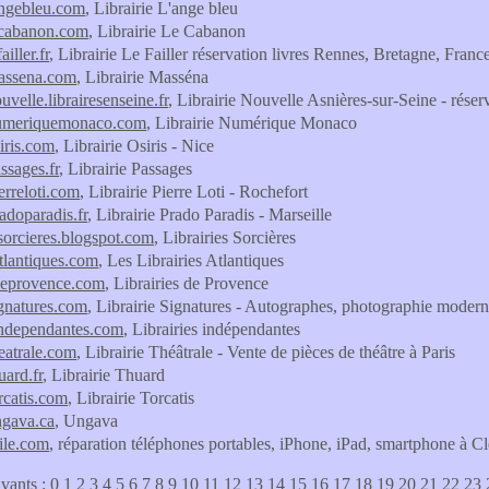
langebleu.com
, Librairie L'ange bleu
lecabanon.com
, Librairie Le Cabanon
ailler.fr
, Librairie Le Failler réservation livres Rennes, Bretagne, Franc
massena.com
, Librairie Masséna
ouvelle.librairesenseine.fr
, Librairie Nouvelle Asnières-sur-Seine - réser
enumeriquemonaco.com
, Librairie Numérique Monaco
siris.com
, Librairie Osiris - Nice
assages.fr
, Librairie Passages
ierreloti.com
, Librairie Pierre Loti - Rochefort
radoparadis.fr
, Librairie Prado Paradis - Marseille
-sorcieres.blogspot.com
, Librairies Sorcières
atlantiques.com
, Les Librairies Atlantiques
sdeprovence.com
, Librairies de Provence
ignatures.com
, Librairie Signatures - Autographes, photographie modern
sindependantes.com
, Librairies indépendantes
heatrale.com
, Librairie Théâtrale - Vente de pièces de théâtre à Paris
uard.fr
, Librairie Thuard
orcatis.com
, Librairie Torcatis
ungava.ca
, Ungava
ile.com
, réparation téléphones portables, iPhone, iPad, smartphone à 
ivants :
0
1
2
3
4
5
6
7
8
9
10
11
12
13
14
15
16
17
18
19
20
21
22
23