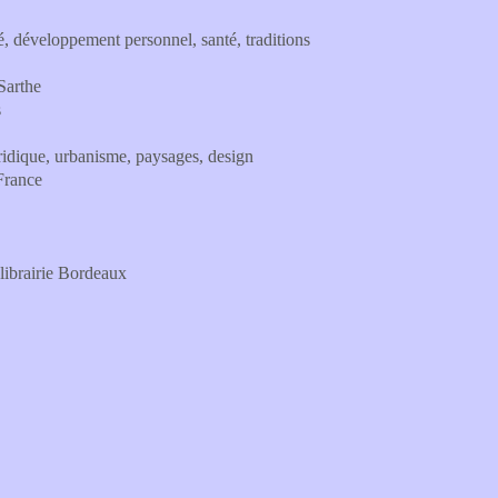
té, développement personnel, santé, traditions
 Sarthe
s
juridique, urbanisme, paysages, design
 France
, librairie Bordeaux