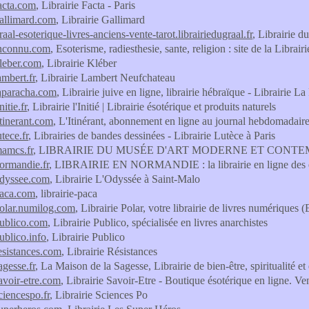
facta.com
, Librairie Facta - Paris
-gallimard.com
, Librairie Gallimard
graal-esoterique-livres-anciens-vente-tarot.librairiedugraal.fr
, Librairie du
-inconnu.com
, Esoterisme, radiesthesie, sante, religion : site de la Librair
kleber.com
, Librairie Kléber
lambert.fr
, Librairie Lambert Neufchateau
-laparacha.com
, Librairie juive en ligne, librairie hébraïque - Librairie L
nitie.fr
, Librairie l'Initié | Librairie ésotérique et produits naturels
litinerant.com
, L'Itinérant, abonnement en ligne au journal hebdomadaire 
utece.fr
, Librairies de bandes dessinées - Librairie Lutèce à Paris
mamcs.fr
, LIBRAIRIE DU MUSÉE D'ART MODERNE ET CONT
normandie.fr
, LIBRAIRIE EN NORMANDIE : la librairie en ligne des 
-odyssee.com
, Librairie L'Odyssée à Saint-Malo
-paca.com
, librairie-paca
-polar.numilog.com
, Librairie Polar, votre librairie de livres numériques 
-publico.com
, Librairie Publico, spécialisée en livres anarchistes
publico.info
, Librairie Publico
resistances.com
, Librairie Résistances
sagesse.fr
, La Maison de la Sagesse, Librairie de bien-être, spiritualité et
savoir-etre.com
, Librairie Savoir-Etre - Boutique ésotérique en ligne. Ven
sciencespo.fr
, Librairie Sciences Po