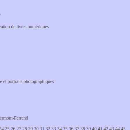
e
vation de livres numériques
e et portraits photographiques
Clermont-Ferrand
24
25
26
27
28
29
30
31
32
33
34
35
36
37
38
39
40
41
42
43
44
45