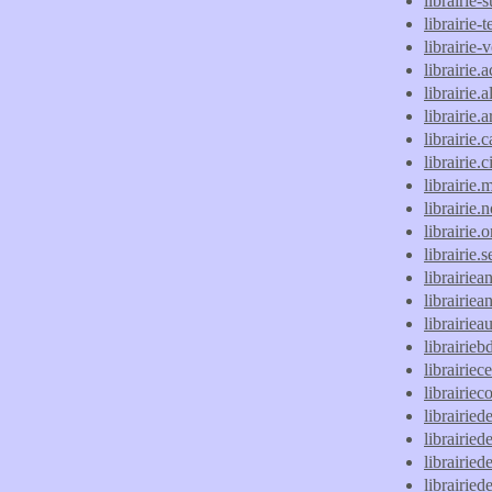
librairie
librairie-
librairie
librairie.
librairie.a
librairie.
librairie
librairie.
librairie
librairie
librairie.o
librairie.
librairiea
librairiea
librairie
librairieb
librairiec
librairiec
librairied
librairied
librairiede
librairiede