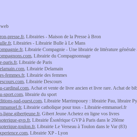
s web
bron-presse.fr
, Librairies - Maison de la Presse à Bron
ulle.fr
, Librairies - Librairie Bulle à Le Mans
compagnie.fr
, Librairie Compagnie - Une librairie de littérature général
-compagnons.com
, Librairie du Compagnonnage
e-paris.fr
, Librairie de Paris
-delamain.com
, Librairie Delamain
des-femmes.fr
, Librairie des femmes
-descours.com
, Librairie Descours
du-cardinal.com
, Achat et vente de livre ancien et livre rare. Achat de b
du-sport.com
, librairie du sport
editions-sud-ouest.com
, Librairie Marrimpouey : librairie Pau, libraire Pyr
-emmanuel.fr
, Librairie catholique pour tous - Librairie-emmanuel.fr
en-ligne.gibertjeune.fr
, Gibert Jeune Achetez en ligne vos livres
esoterique-gvp.fr
, Librairie Ésotérique GVP à Paris dans le 20ème
esoterique-toulon.fr
, Librairie Le Verseau à Toulon dans le Var (83)
-experience.com
, Librairie XP - Lyon