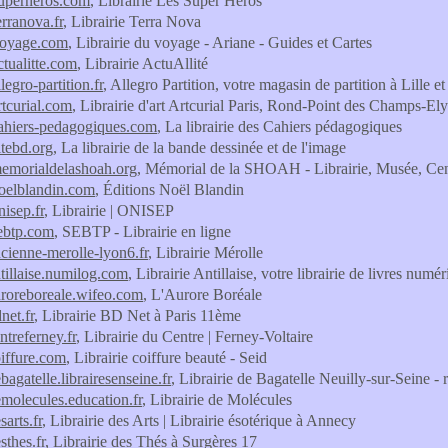
-superheros.com
, Librairie Les Super Héros
terranova.fr
, Librairie Terra Nova
-voyage.com
, Librairie du voyage - Ariane - Guides et Cartes
actualitte.com
, Librairie ActuAllité
llegro-partition.fr
, Allegro Partition, votre magasin de partition à Lille et
artcurial.com
, Librairie d'art Artcurial Paris, Rond-Point des Champs-El
.cahiers-pedagogiques.com
, La librairie des Cahiers pédagogiques
citebd.org
, La librairie de la bande dessinée et de l'image
.memorialdelashoah.org
, Mémorial de la SHOAH - Librairie, Musée, Cen
.noelblandin.com
, Éditions Noël Blandin
nisep.fr
, Librairie | ONISEP
sebtp.com
, SEBTP - Librairie en ligne
ncienne-merolle-lyon6.fr
, Librairie Mérolle
ntillaise.numilog.com
, Librairie Antillaise, votre librairie de livres num
auroreboreale.wifeo.com
, L'Aurore Boréale
dnet.fr
, Librairie BD Net à Paris 11ème
entreferney.fr
, Librairie du Centre | Ferney-Voltaire
oiffure.com
, Librairie coiffure beauté - Seid
ebagatelle.librairesenseine.fr
, Librairie de Bagatelle Neuilly-sur-Seine -
emolecules.education.fr
, Librairie de Molécules
sarts.fr
, Librairie des Arts | Librairie ésotérique à Annecy
sthes.fr
, Librairie des Thés à Surgères 17