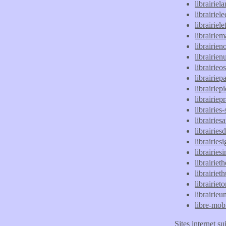
librairie
librairie
librairielef
librairie
librairien
librairi
librairieo
librairiep
librairiep
librairiep
librairies
librairies
librairie
librairies
librairie
librairiet
librairieth
librairiet
librairie
libre-mob
Sites internet su