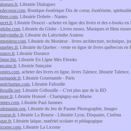
ialogues.fr
, Librairie Dialogues
dixdecoeur.com
, Boutique ésotérique Dix de coeur, ésotérisme, spirituali
dobree.com
, Librairie Dobrée - Nantes
oucet.fr
, Librairie Doucet - acheter en ligne des livres et des e-books en
duglobe.com
, Librairie du Globe - Livres russes. Musiques et films russe
ulabyrinthe.fr
, Librairie du Labyrinthe Amiens
dumoniteur.com
, Librairie du Moniteur - livres architecture, technique, 
uquebec.fr
, Librairie du Quebec - vente en ligne de livres québecois en
urance.fr
, Librairie Durance
nligne.biz
, Librairie En Ligne Mes Ebooks
ancaise.fr
, Librairie française
georges.com
, acheter des livres en ligne, livres Talence, librairie Talence
gourmande.fr
, Librairie Gourmande - Paris
grandchamps.com
, Librairie Fafouille
ribouille.net
, Librairie Gribouille – C'est plus que de la BD
onore.fr
, Librairie Honoré - Champigny-sur-Marne
jammes.com
, Librairie Paul Jammes
jeudepaume.org
, Librairie du Jeu de Paume Photographie, Images
abourse.fr
, Librairie La Bourse - Librairie Lyon, Disquaire, Cinéma
ique.fr
, Librairie laïque, matériel scolaire et pédagogique
alicorne.com
, Librairie La Licorne