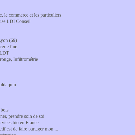
, le commerce et les particuliers
ouse LDI Conseil
Lyon (69)
erie fine
- LDT
rouge, Infiltrométrie
Baldaquin
 bois
ner, prendre soin de soi
ervices bio en France
tif est de faire partager mon ...