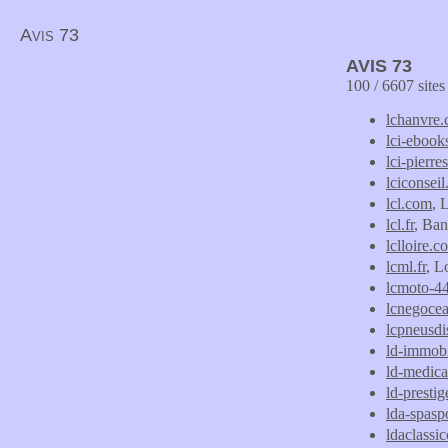
Avis 73
AVIS 73
100 / 6607 site
lchanvre
lci-ebook
lci-pierr
lciconseil.
lcl.com
, 
lcl.fr
, Ba
lclloire.c
lcml.fr
, L
lcmoto-4
lcnegoce
lcpneusd
ld-immobil
ld-medical
ld-prestig
lda-spaspo
ldaclassi