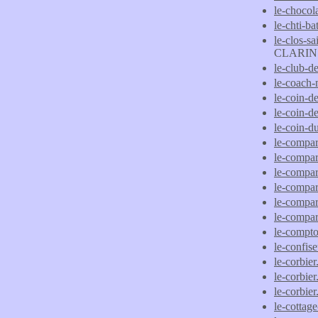
le-chocola
le-chti-ba
le-clos-s
CLARIN
le-club-d
le-coach
le-coin-d
le-coin-d
le-coin-d
le-compar
le-compar
le-compar
le-compar
le-compar
le-compara
le-compto
le-confis
le-corbie
le-corbier
le-corbier
le-cottag