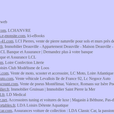
s web
.com
, LCHANVRE
s.e-monsite.com
, lci-eBooks
es-41.com
, LCI Pierres, vente de pierre naturelle pour sols et murs près
fr
, Immobilier Deauville - Appartement Deauville - Maison Deauville 
LCL Banque et Assurance | Demandez plus à votre banque
nque et Assurance LCL
om
, Loire Confection Literie
oisirs Club Modélisme de Loos
4.com
, Vente de moto, scooter et accessoire, LC Moto, Loire Atlantique
auto.com
, Vente véhicule Levallois Ile de France 92, Lc Negoce Auto
iscount.com
, Vente de pneus Montélimar, Valence, Romans sur Isère P
ier.fr
, Immobilier Gruissan | Immobilier Saint Pierre la Mer
.fr
, LD Medical
e.net
, Accessoires tuning et voitures de luxe | Magasin à Béthune, Pas-d
rtables.fr
, LDA Loisirs Détente Aquatique
ccar.com
, Assurances voiture de collection : LDA Classic Car, la passion