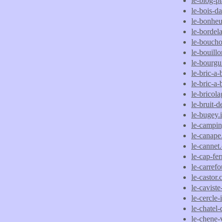
le-blog-p
le-bois-da
le-bonhe
le-bordela
le-boucho
le-bouillo
le-bourgu
le-bric-a
le-bric-a
le-bricol
le-bruit-d
le-bugey.
le-campin
le-canap
le-cannet
le-cap-fe
le-carref
le-castor
le-caviste
le-cercle-
le-chatel
le-chene-