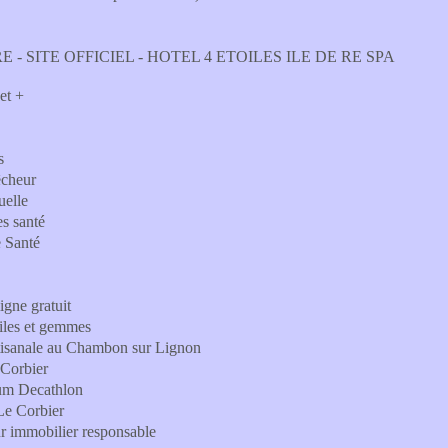
 - SITE OFFICIEL - HOTEL 4 ETOILES ILE DE RE SPA
et +
s
êcheur
uelle
es santé
e Santé
igne gratuit
iles et gemmes
artisanale au Chambon sur Lignon
 Corbier
ium Decathlon
Le Corbier
 immobilier responsable