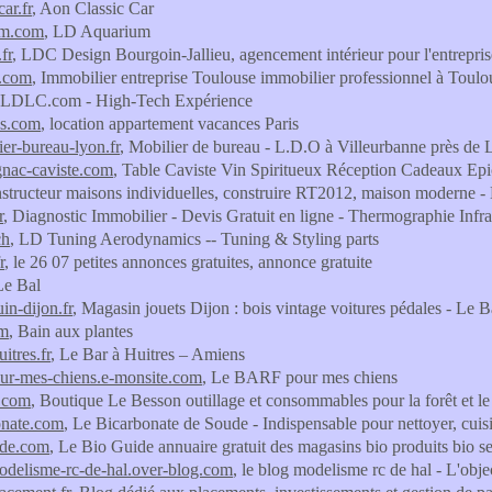
car.fr
, Aon Classic Car
um.com
, LD Aquarium
fr
, LDC Design Bourgoin-Jallieu, agencement intérieur pour l'entreprise
l.com
, Immobilier entreprise Toulouse immobilier professionnel à Toul
 LDLC.com - High-Tech Expérience
ns.com
, location appartement vacances Paris
ier-bureau-lyon.fr
, Mobilier de bureau - L.D.O à Villeurbanne près de 
nac-caviste.com
, Table Caviste Vin Spiritueux Réception Cadeaux Epic
nstructeur maisons individuelles, construire RT2012, maison moderne 
r
, Diagnostic Immobilier - Devis Gratuit en ligne - Thermographie Infra
ch
, LD Tuning Aerodynamics -- Tuning & Styling parts
r
, le 26 07 petites annonces gratuites, annonce gratuite
Le Bal
in-dijon.fr
, Magasin jouets Dijon : bois vintage voitures pédales - Le 
om
, Bain aux plantes
uitres.fr
, Le Bar à Huitres – Amiens
our-mes-chiens.e-monsite.com
, Le BARF pour mes chiens
n.com
, Boutique Le Besson outillage et consommables pour la forêt et le
onate.com
, Le Bicarbonate de Soude - Indispensable pour nettoyer, cuisi
ide.com
, Le Bio Guide annuaire gratuit des magasins bio produits bio s
odelisme-rc-de-hal.over-blog.com
, le blog modelisme rc de hal - L'objec