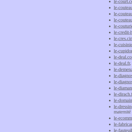
le-court.
le-couteau
le-coutea
le-coutea
le-coutur
le-credit-
le-cres.c
le-cuisini
le-cupidon
le-deal.c
le-deal.fr
,
le-demen
le-diagnos
le-diagno
le-diamant
le-dirach.
le-domain
le-dressi
maternité
le-ecomm
le-fabric
le-fauteu