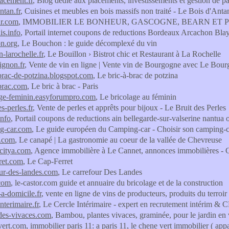
lacement.fr
, Blog dédié aux placements, investissements et gestion de p
ntan.fr
, Cuisines et meubles en bois massifs non traité - Le Bois d'Anta
ur.com
, IMMOBILIER LE BONHEUR, GASCOGNE, BEARN ET 
is.info
, Portail internet coupons de reductions Bordeaux Arcachon Bl
n.org
, Le Bouchon : le guide décomplexé du vin
n-larochelle.fr
, Le Bouillon › Bistrot chic et Restaurant à La Rochelle
ignon.fr
, Vente de vin en ligne | Vente vin de Bourgogne avec Le Bou
-brac-de-potzina.blogspot.com
, Le bric-à-brac de potzina
-brac.com
, Le bric à brac - Paris
age-feminin.easyforumpro.com
, Le bricolage au féminin
es-perles.fr
, Vente de perles et apprêts pour bijoux - Le Bruit des Perles
info
, Portail coupons de reductions ain bellegarde-sur-valserine nantu
g-car.com
, Le guide européen du Camping-car - Choisir son camping-c
e.com
, Le canapé | La gastronomie au coeur de la vallée de Chevreuse
.citya.com
, Agence immobilière à Le Cannet, annonces immobilières - 
rret.com
, Le Cap-Ferret
our-des-landes.com
, Le carrefour Des Landes
.com
, le-castor.com guide et annuaire du bricolage et de la construction
-a-domicile.fr
, vente en ligne de vins de producteurs, produits du terroi
interimaire.fr
, Le Cercle Intérimaire - expert en recrutement intérim & C
-des-vivaces.com
, Bambou, plantes vivaces, graminée, pour le jardin en
vert.com
, immobilier paris 11: a paris 11, le chene vert immobilier ( appar