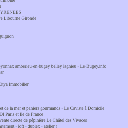
atrimoine
n
PYRENEES
aye Libourne Gironde
rguignon
a oyonnax amberieu-en-bugey belley lagnieu - Le-Bugey.info
ar
Citya Immobilier
r et de la mer et paniers gourmands - Le Caviste à Domicile
DI Paris et Ile de France
 vente directe de pépinière Le Châtel des Vivaces
tement - loft - duplex - atelier )