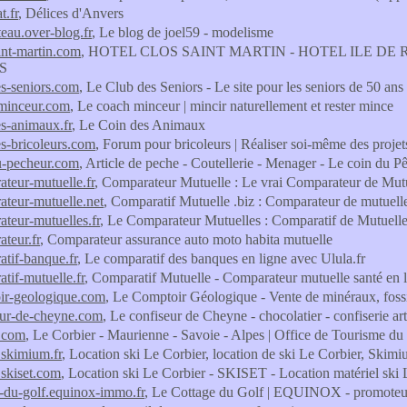
t.fr
, Délices d'Anvers
teau.over-blog.fr
, Le blog de joel59 - modelisme
aint-martin.com
, HOTEL CLOS SAINT MARTIN - HOTEL ILE DE RE
S
es-seniors.com
, Le Club des Seniors - Le site pour les seniors de 50 ans 
-minceur.com
, Le coach minceur | mincir naturellement et rester mince
es-animaux.fr
, Le Coin des Animaux
es-bricoleurs.com
, Forum pour bricoleurs | Réaliser soi-même des projet
u-pecheur.com
, Article de peche - Coutellerie - Menager - Le coin du P
ateur-mutuelle.fr
, Comparateur Mutuelle : Le vrai Comparateur de Mut
ateur-mutuelle.net
, Comparatif Mutuelle .biz : Comparateur de mutuell
ateur-mutuelles.fr
, Le Comparateur Mutuelles : Comparatif de Mutuell
ateur.fr
, Comparateur assurance auto moto habita mutuelle
atif-banque.fr
, Le comparatif des banques en ligne avec Ulula.fr
tif-mutuelle.fr
, Comparatif Mutuelle - Comparateur mutuelle santé en l
ir-geologique.com
, Le Comptoir Géologique - Vente de minéraux, foss
eur-de-cheyne.com
, Le confiseur de Cheyne - chocolatier - confiserie 
r.com
, Le Corbier - Maurienne - Savoie - Alpes | Office de Tourisme du
.skimium.fr
, Location ski Le Corbier, location de ski Le Corbier, Skim
.skiset.com
, Location ski Le Corbier - SKISET - Location matériel ski 
e-du-golf.equinox-immo.fr
, Le Cottage du Golf | EQUINOX - promoteur