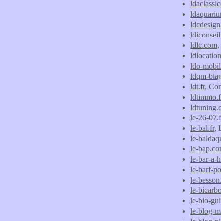
ldaclassic
ldaquari
ldcdesign.
ldiconsei
ldlc.com
,
ldlocatio
ldo-mobil
ldqm-blag
ldt.fr
, Co
ldtimmo.f
ldtuning.
le-26-07.f
le-bal.fr
, 
le-baldaqu
le-bap.c
le-bar-a-h
le-barf-p
le-besso
le-bicarb
le-bio-gu
le-blog-m