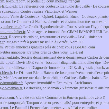
com
, le-court.com, le portail du court metrage français
-laguiole.fr
, La référence des couteaux Laguiole de qualité - Le coute
u-suisse.com
, Couteau suisse Victorinox et Wenger
u.com
, Vente de Couteaux : Opinel, Laguiole, Buck - Couteaux pliants e
ier.com
, Le Couturier à Nantes, chemise et costume homme sur mesure
hypothecaire.fr
, Le-Credit-Hypothecaire.fr - Tous savoir sur l'hypotheq
imm-immobilier.fr
, Votre agence immobilière CIMM IMMOBILIER Le 
er.net
, Recettes de cuisine, restaurants et cocktails - Le-Cuisinier.net
.fr
, Magasin prêt à porter masculin à Bersée, Nord 59
om
, Petites annonces gratuites près de chez vous | Le-Deal.com
 Petites annonces gratuites près de chez vous | Le-Deal
agement.info
, Société déménagement devis déménageurs Carton de d
tic-dpe.fr
, Devis DPE vente - location | diagnostic immobilier dpe | Dev
stic-immobilier.com
, Diagnostic immobilier : DPE, diagnostic plomb, a
-bleu.fr
, Le Diamant Bleu - Bateau de luxe pour événements d'exception
fr
, Meubles sur mesure dans le morbihan : Cuisine - Salle de bains - D
e-immobilier.fr
, Agence immobilière Echirolles | Arch'Immo
ng-de-maman.fr
, Le dressing de Maman - Vêtements grossesse et allai
erce.com
, Vivre de son site e-Commerce (même en partant de zéro !)
ant-de-tampons.fr
, Tampon encreur personnalisé pour entreprise et partic
il.com
, Le Fauteuil | Prenez place, mettez-vous à l'aise et profitez