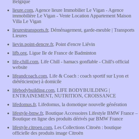
Belgique
lieure.com
, Agence lieure Immobilier Le Vigan - Agence
immobilière Le Vigan - Vente Location Appartement Maison
Villa Le Vigan
lieurestransports.fr
, Déménagement, garde-meuble | Transports
Lieures
lievin.point-dencre.fr
, Point d'encre Liévin
lifb.org
, Ligue Ile de France de Badminton
life-chill.com
, Life Chill - hamacs gonflable - Chill's official
website
lifeandcoach.com
, Life & Coach : coach sportif sur Lyon et
diététicien(ne) à domicile
lifebodybuilding.com
, LIFE BODYBUILDING |
ENTRAINEMENT, NUTRITION, CROISSANCE
lifedomus.fr
, Lifedomus, la domotique nouvelle génération
lifestyle-bmw.fr
, Boutique Accessoires Lifestyle BMW France –
Boutique en ligne des produits dérivés par BMW France
lifestyle.citroen.com
, Les Collections Citroën : boutique
officielle des produits image Citroën