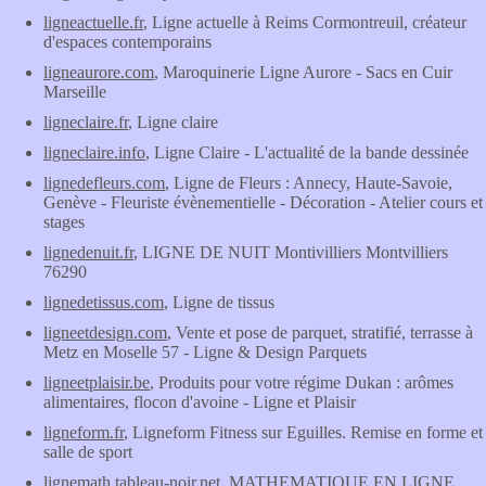
ligneactuelle.fr
, Ligne actuelle à Reims Cormontreuil, créateur
d'espaces contemporains
ligneaurore.com
, Maroquinerie Ligne Aurore - Sacs en Cuir
Marseille
ligneclaire.fr
, Ligne claire
ligneclaire.info
, Ligne Claire - L'actualité de la bande dessinée
lignedefleurs.com
, Ligne de Fleurs : Annecy, Haute-Savoie,
Genève - Fleuriste évènementielle - Décoration - Atelier cours et
stages
lignedenuit.fr
, LIGNE DE NUIT Montivilliers Montvilliers
76290
lignedetissus.com
, Ligne de tissus
ligneetdesign.com
, Vente et pose de parquet, stratifié, terrasse à
Metz en Moselle 57 - Ligne & Design Parquets
ligneetplaisir.be
, Produits pour votre régime Dukan : arômes
alimentaires, flocon d'avoine - Ligne et Plaisir
ligneform.fr
, Ligneform Fitness sur Eguilles. Remise en forme et
salle de sport
lignemath.tableau-noir.net
, MATHEMATIQUE EN LIGNE