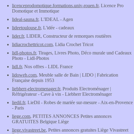
licenceprodomotique.formations.univ-rouen.fr
, Licence Pro
Domotique et Immotique
lideal-sauna.fr
, L'IDEAL - Agen
lideetoulouse.fr
, L'idée - cadeaux
lider.fr
, LIDER, Constructeur de remorques routières
lidiacrochettricot.com
, Lidia Crochet Tricot
lidl-photos.fr
, Tirages, Livres Photo, Déco murale und Cadeaux
Photo - Lidl-Photos
lidl.fr
, Nos offres - LIDL France
lidoweb.com
, Meuble salle de Bain | LIDO | Fabrication
Française depuis 1953
liebherr-electromenager.fr
, Produits Electroménager |
Réfrigérateur - Cave à vin - Liebherr Electroménager
liedil.fr
, LieDil - Robes de mariée sur-mesure - Aix-en-Provence
- Paris
liege.com
, PETITES ANNONCES Petites annonces
GRATUITES Belgique Liège
liege.vivastreet.be
, Petites annonces gratuites Liège Vivastreet