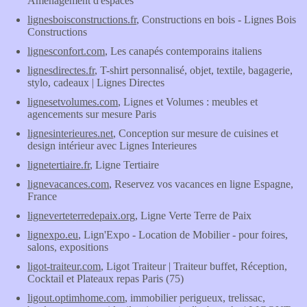
Aménagement d'espaces
lignesboisconstructions.fr
, Constructions en bois - Lignes Bois
Constructions
lignesconfort.com
, Les canapés contemporains italiens
lignesdirectes.fr
, T-shirt personnalisé, objet, textile, bagagerie,
stylo, cadeaux | Lignes Directes
lignesetvolumes.com
, Lignes et Volumes : meubles et
agencements sur mesure Paris
lignesinterieures.net
, Conception sur mesure de cuisines et
design intérieur avec Lignes Interieures
lignetertiaire.fr
, Ligne Tertiaire
lignevacances.com
, Reservez vos vacances en ligne Espagne,
France
ligneverteterredepaix.org
, Ligne Verte Terre de Paix
lignexpo.eu
, Lign'Expo - Location de Mobilier - pour foires,
salons, expositions
ligot-traiteur.com
, Ligot Traiteur | Traiteur buffet, Réception,
Cocktail et Plateaux repas Paris (75)
ligout.optimhome.com
, immobilier perigueux, trelissac,