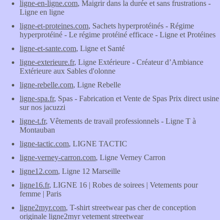
ligne-en-ligne.com
, Maigrir dans la durée et sans frustrations -
Ligne en ligne
ligne-et-proteines.com
, Sachets hyperprotéinés - Régime
hyperprotéiné - Le régime protéiné efficace - Ligne et Protéines
ligne-et-sante.com
, Ligne et Santé
ligne-exterieure.fr
, Ligne Extérieure - Créateur d’Ambiance
Extérieure aux Sables d'olonne
ligne-rebelle.com
, Ligne Rebelle
ligne-spa.fr
, Spas - Fabrication et Vente de Spas Prix direct usine
sur nos jacuzzi
ligne-t.fr
, Vêtements de travail professionnels - Ligne T à
Montauban
ligne-tactic.com
, LIGNE TACTIC
ligne-verney-carron.com
, Ligne Verney Carron
ligne12.com
, Ligne 12 Marseille
ligne16.fr
, LIGNE 16 | Robes de soirees | Vetements pour
femme | Paris
ligne2myr.com
, T-shirt streetwear pas cher de conception
originale ligne2myr vetement streetwear