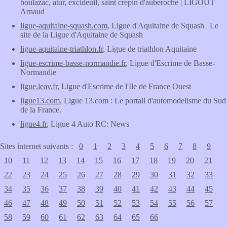
boulazac, atur, excideuil, saint crepin d'auberoche | LIGOUT
Arnaud
ligue-aquitaine-squash.com
, Ligue d'Aquitaine de Squash | Le
site de la Ligue d'Aquitaine de Squash
ligue-aquitaine-triathlon.fr
, Ligue de triathlon Aquitaine
ligue-escrime-basse-normandie.fr
, Ligue d'Escrime de Basse-
Normandie
ligue.leav.fr
, Ligue d'Escrime de l'Ile de France Ouest
ligue13.com
, Ligue 13.com : Le portail d'automodelisme du Sud
de la France.
ligue4.fr
, Ligue 4 Auto RC: News
Sites internet suivants :
0
1
2
3
4
5
6
7
8
9
10
11
12
13
14
15
16
17
18
19
20
21
22
23
24
25
26
27
28
29
30
31
32
33
34
35
36
37
38
39
40
41
42
43
44
45
46
47
48
49
50
51
52
53
54
55
56
57
58
59
60
61
62
63
64
65
66