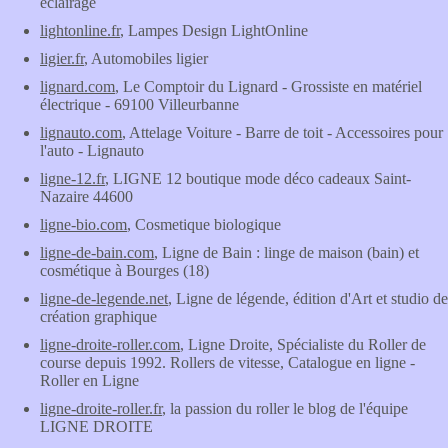
éclairage
lightonline.fr
, Lampes Design LightOnline
ligier.fr
, Automobiles ligier
lignard.com
, Le Comptoir du Lignard - Grossiste en matériel
électrique - 69100 Villeurbanne
lignauto.com
, Attelage Voiture - Barre de toit - Accessoires pour
l'auto - Lignauto
ligne-12.fr
, LIGNE 12 boutique mode déco cadeaux Saint-
Nazaire 44600
ligne-bio.com
, Cosmetique biologique
ligne-de-bain.com
, Ligne de Bain : linge de maison (bain) et
cosmétique à Bourges (18)
ligne-de-legende.net
, Ligne de légende, édition d'Art et studio de
création graphique
ligne-droite-roller.com
, Ligne Droite, Spécialiste du Roller de
course depuis 1992. Rollers de vitesse, Catalogue en ligne -
Roller en Ligne
ligne-droite-roller.fr
, la passion du roller le blog de l'équipe
LIGNE DROITE