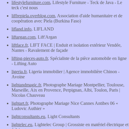
lifestylefurniture.com
, Lifestyle Furniture - Teck de Java - Le
teck c'est nous
liffrepiela.overblog.com
, Association d'aide humanitaire et de
coopération avec Piela (Burkina Faso)
lifland.info
, LIFLAND
liftargan.com
, Lift'Argan
liftface.fr
, LIFT FACE | Enduit et isolation extérieur Vendée,
Nantes - Ravalement de façade
lifting-pieces-auto.fr
, Spécialiste de la pièce automobile en ligne
- Lifting Auto
ligeria.fr
, Ligeria immobilier | Agence immobilière Chinon -
Avoine
lightandmagic.fr
, Photographe Mariage Montpellier, Toulouse,
Marseille, Aix en Provence, Perpignan, Albi, Toulon, Paris |
Nicolas Chauveau
lightart.fr
, Photographe Mariage Nice Cannes Antibes 06 «
Ludovic Authier »
lightconsultants.eu
, Light Consultants
lightelec.eu
, Lightelec Group | Grossiste en matériel électrique et