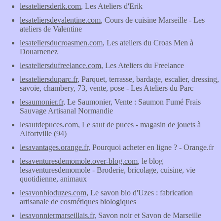
lesateliersderik.com
, Les Ateliers d'Erik
lesateliersdevalentine.com
, Cours de cuisine Marseille - Les
ateliers de Valentine
lesateliersducroasmen.com
, Les ateliers du Croas Men à
Douarnenez
lesateliersdufreelance.com
, Les Ateliers du Freelance
lesateliersduparc.fr
, Parquet, terrasse, bardage, escalier, dressing,
savoie, chambery, 73, vente, pose - Les Ateliers du Parc
lesaumonier.fr
, Le Saumonier, Vente : Saumon Fumé Frais
Sauvage Artisanal Normandie
lesautdepuces.com
, Le saut de puces - magasin de jouets à
Alfortville (94)
lesavantages.orange.fr
, Pourquoi acheter en ligne ? - Orange.fr
lesaventuresdemomole.over-blog.com
, le blog
lesaventuresdemomole - Broderie, bricolage, cuisine, vie
quotidienne, animaux
lesavonbioduzes.com
, Le savon bio d'Uzes : fabrication
artisanale de cosmétiques biologiques
lesavonniermarseillais.fr
, Savon noir et Savon de Marseille