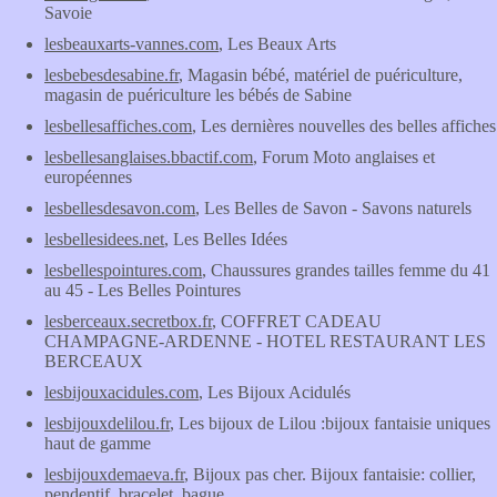
Savoie
lesbeauxarts-vannes.com
, Les Beaux Arts
lesbebesdesabine.fr
, Magasin bébé, matériel de puériculture,
magasin de puériculture les bébés de Sabine
lesbellesaffiches.com
, Les dernières nouvelles des belles affiches
lesbellesanglaises.bbactif.com
, Forum Moto anglaises et
européennes
lesbellesdesavon.com
, Les Belles de Savon - Savons naturels
lesbellesidees.net
, Les Belles Idées
lesbellespointures.com
, Chaussures grandes tailles femme du 41
au 45 - Les Belles Pointures
lesberceaux.secretbox.fr
, COFFRET CADEAU
CHAMPAGNE-ARDENNE - HOTEL RESTAURANT LES
BERCEAUX
lesbijouxacidules.com
, Les Bijoux Acidulés
lesbijouxdelilou.fr
, Les bijoux de Lilou :bijoux fantaisie uniques
haut de gamme
lesbijouxdemaeva.fr
, Bijoux pas cher. Bijoux fantaisie: collier,
pendentif, bracelet, bague