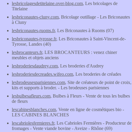
lesbricolagesdetitelaine.over-blog.com
, Les bricolages de
Titelaine
lesbriconautes-cluny.com
, Bricolage outillage - Les Briconautes
à Cluny
lesbriconautes-ruoms.fr
, Les Briconautes à Ruoms (07)
lesbriconautes-tyrosse.fr
, Les Briconautes à Saint-Vincent-de-
Tyrosse, Landes (40)
lesbrocanteurs.fr
, LES BROCANTEURS : venez chiner
meubles et objets anciens
lesbroderiesdaudrey.com
, Les broderies d'Audrey
lesbroderiesdecreades.wifeo.com
, Les broderies de créades
lesbrodeusesparisiennes.com
, Site de créateurs de point de croix,
kits et supports à broder. - Les brodeuses parisiennes
lesbulbesafleurs.com
, Bulbes à Fleurs - Vente de tous les bulbes
de fleurs
lescabinesblanches.com
, Vente en ligne de cosmétiques bio -
LES CABINES BLANCHES
lescabriolesfermieres.fr
, Les Cabrioles Fermières - Producteur de
fromages - Vente viande bovine - Aveize - Rhône (69)