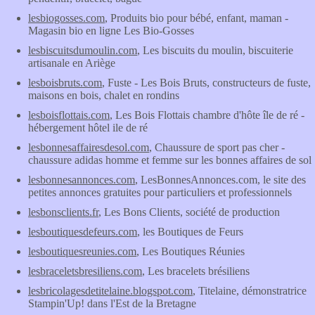
lesbiogosses.com
, Produits bio pour bébé, enfant, maman -
Magasin bio en ligne Les Bio-Gosses
lesbiscuitsdumoulin.com
, Les biscuits du moulin, biscuiterie
artisanale en Ariège
lesboisbruts.com
, Fuste - Les Bois Bruts, constructeurs de fuste,
maisons en bois, chalet en rondins
lesboisflottais.com
, Les Bois Flottais chambre d'hôte île de ré -
hébergement hôtel ile de ré
lesbonnesaffairesdesol.com
, Chaussure de sport pas cher -
chaussure adidas homme et femme sur les bonnes affaires de sol
lesbonnesannonces.com
, LesBonnesAnnonces.com, le site des
petites annonces gratuites pour particuliers et professionnels
lesbonsclients.fr
, Les Bons Clients, société de production
lesboutiquesdefeurs.com
, les Boutiques de Feurs
lesboutiquesreunies.com
, Les Boutiques Réunies
lesbraceletsbresiliens.com
, Les bracelets brésiliens
lesbricolagesdetitelaine.blogspot.com
, Titelaine, démonstratrice
Stampin'Up! dans l'Est de la Bretagne