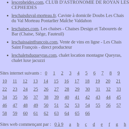
lescepheides.com
, CLUB D'ASTRONOMIE DE ROYAN LES
CEPHEIDES
leschaisduval-morteau.fr
, Caviste à domicile Doubs Les Chais
du Val Morteau Pontarlier Maîche Valdahon
leschaises.com
, Les chaises - Chaises Design et Tabourets de
Bar (Chaise, Siège, Fauteuil)
leschaissaintfrancois.com
, Vente de vins en ligne - Les Chais
Saint François - direct producteur
leschaletsduqueyras.com
, chalet location montagne Queyras,
chalet luxe jacuzzi
Sites internet suivants :
0
1
2
3
4
5
6
7
8
9
10
11
12
13
14
15
16
17
18
19
20
21
22
23
24
25
26
27
28
29
30
31
32
33
34
35
36
37
38
39
40
41
42
43
44
45
46
47
48
49
50
51
52
53
54
55
56
57
58
59
60
61
62
63
64
65
66
Sites web commençant par :
0 à 9
a
b
c
d
e
f
g
h