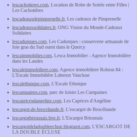
lescachotieres.com
, Location de Robe de Soirée entre Filles |
Les Cachotières
lescadeauxdepimprenelle.fr
, Les cadeaux de Pimprenelle
lescadeauxsolidaires.fr
, ONG Vision du Monde-Cadeaux
Solidaires
lescadurques.com
, Les Cadurques : conserverie artisanale de
foie gras du Sud ouest dans le Quercy
lescaimmobilier.com
, Lesca Immobilier - Agence Immobilière
dans les Landes
lescaleimmobiliere.com
, Agence immobiliere Robion 84 :
L'Escale Immobilière Luberon Vaucluse
lescalethnique.com
, L'Escale Ethnique
lescampaines.com
, parc de loisirs Les Campaines
lescapricesdangeline.com
, Les Caprices d'Angéline
lescargot-de-broceliande.fr
, L'escargot de Brocéliande
lescargotbrionnais.free.fr
, L'Escargot Brionnais
lescargotdeladoubleecluse.blogspot.com
, L'ESCARGOT DE
LA DOUBLE ÉCLUSE