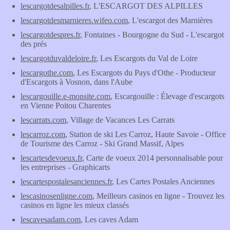
lescargotdesalpilles.fr
, L'ESCARGOT DES ALPILLES
lescargotdesmarnieres.wifeo.com
, L'escargot des Marnières
lescargotdespres.fr
, Fontaines - Bourgogne du Sud - L'escargot
des prés
lescargotduvaldeloire.fr
, Les Escargots du Val de Loire
lescargothe.com
, Les Escargots du Pays d'Othe - Producteur
d'Escargots à Vosnon, dans l'Aube
lescargouille.e-monsite.com
, Escargouille : Élevage d'escargots
en Vienne Poitou Charentes
lescarrats.com
, Village de Vacances Les Carrats
lescarroz.com
, Station de ski Les Carroz, Haute Savoie - Office
de Tourisme des Carroz - Ski Grand Massif, Alpes
lescartesdevoeux.fr
, Carte de voeux 2014 personnalisable pour
les entreprises - Graphicarts
lescartespostalesanciennes.fr
, Les Cartes Postales Anciennes
lescasinosenligne.com
, Meilleurs casinos en ligne - Trouvez les
casinos en ligne les mieux classés
lescavesadam.com
, Les caves Adam