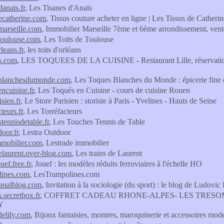
danais.fr
, Les Tisanes d'Anaïs
decatherine.com
, Tissus couture acheter en ligne | Les Tissus de Catherin
emarseille.com
, Immobilier Marseille 7ème et 6ème arrondissement, vent
etoulouse.com
, Les Toits de Toulouse
rleans.fr
, les toits d'orléans
s.com
, LES TOQUEES DE LA CUISINE - Restaurant Lille, réservation en
sblanchesdumonde.com
, Les Toques Blanches du Monde : épicerie fine 
ncuisine.fr
, Les Toqués en Cuisine - cours de cuisine Rouen
isien.fr
, Le Store Parisien : storiste à Paris - Yvelines - Hauts de Seine
cteurs.fr
, Les Torréfacteurs
tennisdetable.fr
, Les Touches Tennis de Table
door.fr
, Lestra Outdoor
mmobilier.com
, Lestrade immobilier
delaurent.over-blog.com
, Les trains de Laurent
uef.free.fr
, Jouef : les modèles réduits ferroviaires à l'échelle HO
lines.com
, LesTrampolines.com
.canalblog.com
, Invitation à la sociologie (du sport) : le blog de Ludovic 
.secretbox.fr
, COFFRET CADEAU RHONE-ALPES- LES TRESO
Y
delily.com
, Bijoux fantaisies, montres, maroquinerie et accessoires mode