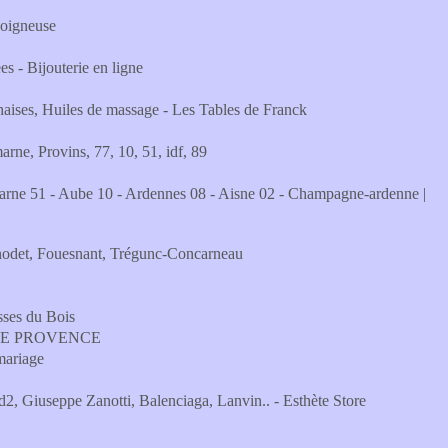
soigneuse
s - Bijouterie en ligne
Chaises, Huiles de massage - Les Tables de Franck
arne, Provins, 77, 10, 51, idf, 89
| Marne 51 - Aube 10 - Ardennes 08 - Aisne 02 - Champagne-ardenne |
nodet, Fouesnant, Trégunc-Concarneau
sses du Bois
ES DE PROVENCE
mariage
2, Giuseppe Zanotti, Balenciaga, Lanvin.. - Esthète Store