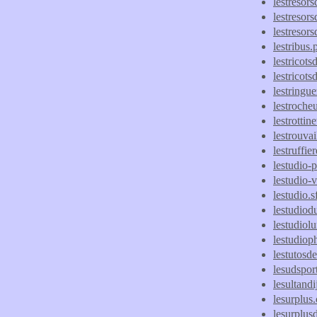
lestreso
lestresors
lestresor
lestribus.p
lestricot
lestricot
lestringu
lestrocheu
lestrottin
lestrouvai
lestruffie
lestudio-
lestudio-
lestudio.sf
lestudiod
lestudio
lestudioph
lestutos
lesudspor
lesultandi
lesurplus
lesurplu