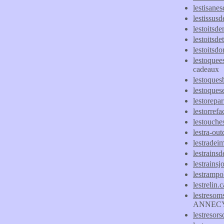
lestisanes
lestissus
lestoitsd
lestoitsd
lestoitsdo
lestoquee
cadeaux
lestoque
lestoquese
lestorepar
lestorrefa
lestouches
lestra-out
lestradei
lestrains
lestrainsjo
lestrampo
lestrelin
lestresoms
ANNEC
lestresors