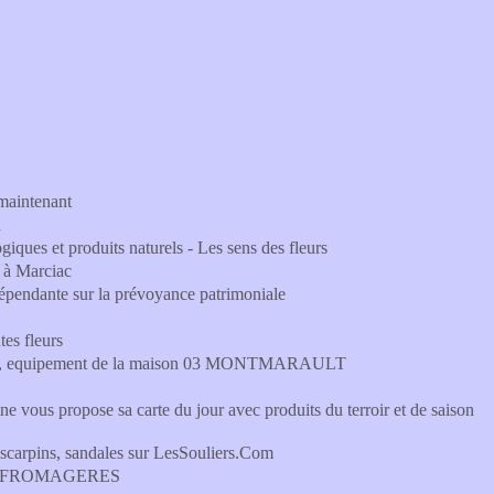
maintenant
h
iques et produits naturels - Les sens des fleurs
o à Marciac
ndépendante sur la prévoyance patrimoniale
tes fleurs
fage, equipement de la maison 03 MONTMARAULT
aine vous propose sa carte du jour avec produits du terroir et de saison
escarpins, sandales sur LesSouliers.Com
URIS FROMAGERES