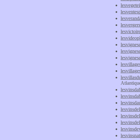
lesvegete
lesventes
lesverand
lesverger
lesvictoi
lesvideop
lesvignes
lesvignes
lesvignes
lesvillag
lesvillag
lesvillasd
Atlantiqu
lesvinsd
lesvinsda
lesvinsdau
lesvinsdel
lesvinsde
lesvinsde
lesvinsde
lesvinsnat