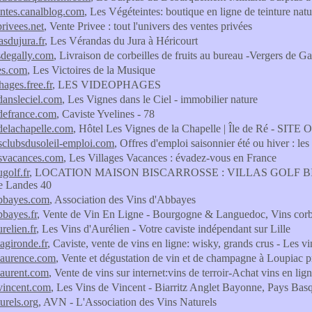
intes.canalblog.com
, Les Végéteintes: boutique en ligne de teinture natu
privees.net
, Vente Privee : tout l'univers des ventes privées
asdujura.fr
, Les Vérandas du Jura à Héricourt
sdegally.com
, Livraison de corbeilles de fruits au bureau -Vergers de Ga
res.com
, Les Victoires de la Musique
hages.free.fr
, LES VIDEOPHAGES
dansleciel.com
, Les Vignes dans le Ciel - immobilier nature
defrance.com
, Caviste Yvelines - 78
delachapelle.com
, Hôtel Les Vignes de la Chapelle | Île de Ré - SITE
esclubsdusoleil-emploi.com
, Offres d'emploi saisonnier été ou hiver : les
esvacances.com
, Les Villages Vacances : évadez-vous en France
ugolf.fr
, LOCATION MAISON BISCARROSSE : VILLAS GOLF BISCAR
e Landes 40
abbayes.com
, Association des Vins d'Abbayes
bbayes.fr
, Vente de Vin En Ligne - Bourgogne & Languedoc, Vins corbi
relien.fr
, Les Vins d'Aurélien - Votre caviste indépendant sur Lille
agironde.fr
, Caviste, vente de vins en ligne: wisky, grands crus - Les v
laurence.com
, Vente et dégustation de vin et de champagne à Loupiac 
laurent.com
, Vente de vins sur internet:vins de terroir-Achat vins en lig
vincent.com
, Les Vins de Vincent - Biarritz Anglet Bayonne, Pays Basq
urels.org
, AVN - L'Association des Vins Naturels