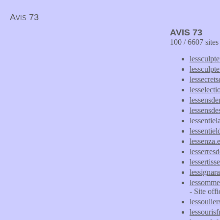
Avis 73
AVIS 73
100 / 6607 site
lessculpt
lessculpte
lessecret
lesselecti
lessensd
lessensde
lessentie
lessentiel
lessenza.
lesserresd
lessertiss
lessignara
lessommeli
- Site off
lessoulie
lessouris