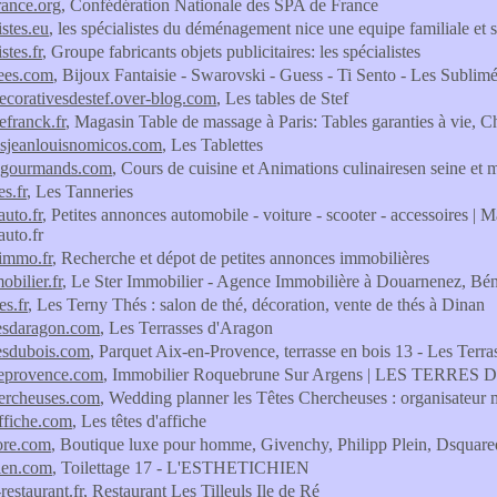
rance.org
, Confédération Nationale des SPA de France
istes.eu
, les spécialistes du déménagement nice une equipe familiale et 
stes.fr
, Groupe fabricants objets publicitaires: les spécialistes
ees.com
, Bijoux Fantaisie - Swarovski - Guess - Ti Sento - Les Sublimée
decorativesdestef.over-blog.com
, Les tables de Stef
efranck.fr
, Magasin Table de massage à Paris: Tables garanties à vie, 
tesjeanlouisnomicos.com
, Les Tablettes
rsgourmands.com
, Cours de cuisine et Animations culinairesen seine et m
es.fr
, Les Tanneries
auto.fr
, Petites annonces automobile - voiture - scooter - accessoires 
auto.fr
-immo.fr
, Recherche et dépot de petites annonces immobilières
obilier.fr
, Le Ster Immobilier - Agence Immobilière à Douarnenez, Bé
es.fr
, Les Terny Thés : salon de thé, décoration, vente de thés à Dinan
sesdaragon.com
, Les Terrasses d'Aragon
sesdubois.com
, Parquet Aix-en-Provence, terrasse en bois 13 - Les Terra
deprovence.com
, Immobilier Roquebrune Sur Argens | LES TERR
hercheuses.com
, Wedding planner les Têtes Chercheuses : organisateur 
affiche.com
, Les têtes d'affiche
tore.com
, Boutique luxe pour homme, Givenchy, Philipp Plein, Dsquared
hien.com
, Toilettage 17 - L'ESTHETICHIEN
-restaurant.fr
, Restaurant Les Tilleuls Ile de Ré