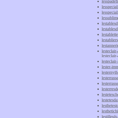
lesspadef
lesspecial
lesspeciali
lessublim
lestables
lestablesd
lestablet
lestablie
lestanneri
lesteclair-
lesteclair-
lesteclair
lester-imm
lesternyth
lesterras
lesterras
lesterres
lestetesc
lestetesd
lesthetes
lesthetic
lestilleuls