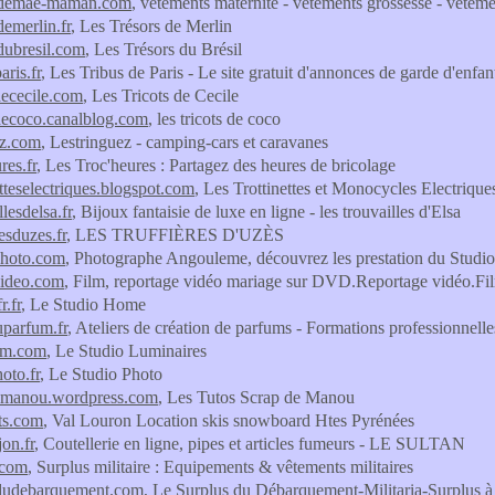
rsdemae-maman.com
, vêtements maternité - vêtements grossesse - vetem
demerlin.fr
, Les Trésors de Merlin
sdubresil.com
, Les Trésors du Brésil
aris.fr
, Les Tribus de Paris - Le site gratuit d'annonces de garde d'enfan
sdececile.com
, Les Tricots de Cecile
sdecoco.canalblog.com
, les tricots de coco
ez.com
, Lestringuez - camping-cars et caravanes
res.fr
, Les Troc'heures : Partagez des heures de bricolage
etteselectriques.blogspot.com
, Les Trottinettes et Monocycles Electrique
llesdelsa.fr
, Bijoux fantaisie de luxe en ligne - les trouvailles d'Elsa
resduzes.fr
, LES TRUFFIÈRES D'UZÈS
photo.com
, Photographe Angouleme, découvrez les prestation du Studio
video.com
, Film, reportage vidéo mariage sur DVD.Reportage vidéo.Fi
r.fr
, Le Studio Home
uparfum.fr
, Ateliers de création de parfums - Formations professionnell
lum.com
, Le Studio Luminaires
oto.fr
, Le Studio Photo
demanou.wordpress.com
, Les Tutos Scrap de Manou
ts.com
, Val Louron Location skis snowboard Htes Pyrénées
jon.fr
, Coutellerie en ligne, pipes et articles fumeurs - LE SULTAN
.com
, Surplus militaire : Equipements & vêtements militaires
sdudebarquement.com
, Le Surplus du Débarquement-Militaria-Surplus 