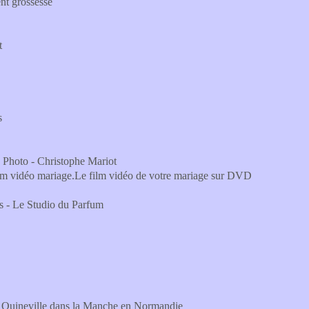
ent grossesse
t
s
 Photo - Christophe Mariot
lm vidéo mariage.Le film vidéo de votre mariage sur DVD
es - Le Studio du Parfum
à Quineville dans la Manche en Normandie