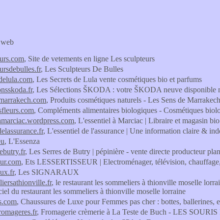
s web
eurs.com
, Site de vetements en ligne Les sculpteurs
ursdebulles.fr
, Les Sculpteurs De Bulles
sdelula.com
, Les Secrets de Lula vente cosmétiques bio et parfums
onsskoda.fr
, Les Sélections ŠKODA : votre ŠKODA neuve disponible 
emarrakech.com
, Produits cosmétiques naturels - Les Sens de Marrakec
sfleurs.com
, Compléments alimentaires biologiques - Cosmétiques biolog
lamarciac.wordpress.com
, L'essentiel à Marciac | Libraire et magasin bi
delassurance.fr
, L'essentiel de l'assurance | Une information claire & i
eu
, L'Essenza
ebutry.fr
, Les Serres de Butry | pépinière - vente directe producteur plan
eur.com
, Ets LESSERTISSEUR | Electroménager, télévision, chauf
ux.fr
, Les SIGNARAUX
ersathionville.fr
, le restaurant les sommeliers à thionville moselle lorr
iciel du restaurant les sommeliers à thionville moselle lorraine
rs.com
, Chaussures de Luxe pour Femmes pas cher : bottes, ballerines, 
fromageres.fr
, Fromagerie crèmerie à La Teste de Buch - LES SO