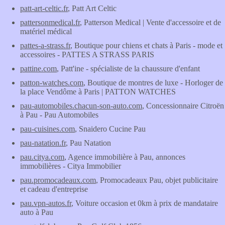
patt-art-celtic.fr
, Patt Art Celtic
pattersonmedical.fr
, Patterson Medical | Vente d'accessoire et de
matériel médical
pattes-a-strass.fr
, Boutique pour chiens et chats à Paris - mode et
accessoires - PATTES A STRASS PARIS
pattine.com
, Patt'ine - spécialiste de la chaussure d'enfant
patton-watches.com
, Boutique de montres de luxe - Horloger de
la place Vendôme à Paris | PATTON WATCHES
pau-automobiles.chacun-son-auto.com
, Concessionnaire Citroën
à Pau - Pau Automobiles
pau-cuisines.com
, Snaidero Cucine Pau
pau-natation.fr
, Pau Natation
pau.citya.com
, Agence immobilière à Pau, annonces
immobilières - Citya Immobilier
pau.promocadeaux.com
, Promocadeaux Pau, objet publicitaire
et cadeau d'entreprise
pau.vpn-autos.fr
, Voiture occasion et 0km à prix de mandataire
auto à Pau