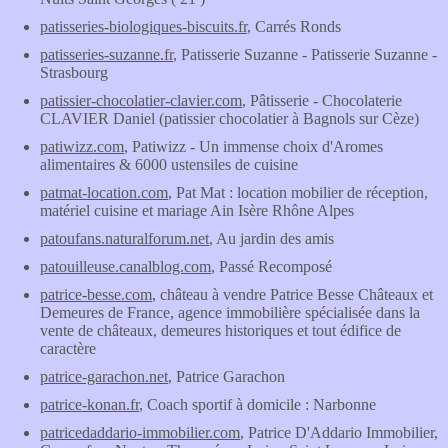
patisseries-biologiques-biscuits.fr
, Carrés Ronds
patisseries-suzanne.fr
, Patisserie Suzanne - Patisserie Suzanne -
Strasbourg
patissier-chocolatier-clavier.com
, Pâtisserie - Chocolaterie
CLAVIER Daniel (patissier chocolatier à Bagnols sur Cèze)
patiwizz.com
, Patiwizz - Un immense choix d'Aromes
alimentaires & 6000 ustensiles de cuisine
patmat-location.com
, Pat Mat : location mobilier de réception,
matériel cuisine et mariage Ain Isère Rhône Alpes
patoufans.naturalforum.net
, Au jardin des amis
patouilleuse.canalblog.com
, Passé Recomposé
patrice-besse.com
, château à vendre Patrice Besse Châteaux et
Demeures de France, agence immobilière spécialisée dans la
vente de châteaux, demeures historiques et tout édifice de
caractère
patrice-garachon.net
, Patrice Garachon
patrice-konan.fr
, Coach sportif à domicile : Narbonne
patricedaddario-immobilier.com
, Patrice D'Addario Immobilier,