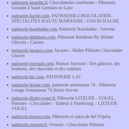
patisserie-grandin.fr
, Chocolateries confiseries - Pâtisserie
Grandin à Saint Germain en Laye
patisserie-hache.com
, PATISSERIE-CHOCOLATIER-
SPECIALITES HAUTE MARNAISE - DAVID HACHE
patisserie-haushalter.com
, Patisserie Haushalter - Saverne
patisserie-intuitions.com
, Pâtisserie Intuitions By Jérôme
Oliveira - Cannes
patisserie-jacques.com
, Jacques - Maître Pâtissier Chocolatier
Glacier
patisserie-jouvaud.com
, Maison Jouvaud - Des gâteaux, des
bonbons, des chocolats et des cadeaux
patisserie-lac.com
, PATISSERIE LAC
patisserie-lesage.com
, patisserie annemasse 74 - Pâtisserie
Lesage Annemasse 74 Haute-Savoie
patisserie-litzler-vogel.fr
, Pâtisserie LITZLER - VOGEL,
Patissier - Chocolatier - Traiteur à Strasbourg. - LITZLER-
VOGEL
patisserie-lopera.com
, Pâtisserie et salon de thé l'Opéra
patisserie-osmont.fr
, Osmont - Chocolatier Pâtissier