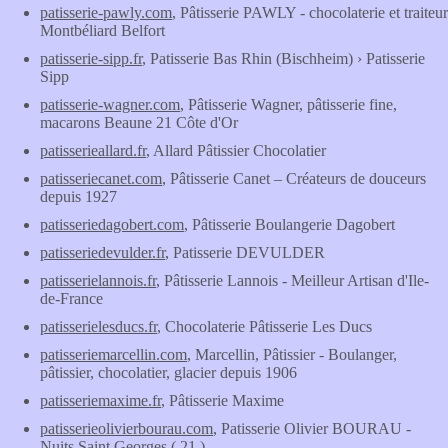
patisserie-pawly.com
, Pâtisserie PAWLY - chocolaterie et traiteur
Montbéliard Belfort
patisserie-sipp.fr
, Patisserie Bas Rhin (Bischheim) › Patisserie
Sipp
patisserie-wagner.com
, Pâtisserie Wagner, pâtisserie fine,
macarons Beaune 21 Côte d'Or
patisserieallard.fr
, Allard Pâtissier Chocolatier
patisseriecanet.com
, Pâtisserie Canet – Créateurs de douceurs
depuis 1927
patisseriedagobert.com
, Pâtisserie Boulangerie Dagobert
patisseriedevulder.fr
, Patisserie DEVULDER
patisserielannois.fr
, Pâtisserie Lannois - Meilleur Artisan d'Ile-
de-France
patisserielesducs.fr
, Chocolaterie Pâtisserie Les Ducs
patisseriemarcellin.com
, Marcellin, Pâtissier - Boulanger,
pâtissier, chocolatier, glacier depuis 1906
patisseriemaxime.fr
, Pâtisserie Maxime
patisserieolivierbourau.com
, Patisserie Olivier BOURAU -
Nuits Saint Georges ( 21 )