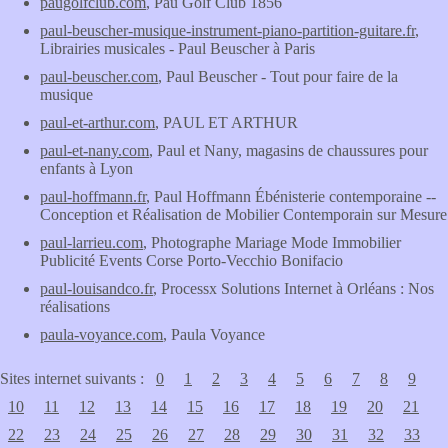
paugolfclub.com
, Pau Golf Club 1856
paul-beuscher-musique-instrument-piano-partition-guitare.fr
,
Librairies musicales - Paul Beuscher à Paris
paul-beuscher.com
, Paul Beuscher - Tout pour faire de la
musique
paul-et-arthur.com
, PAUL ET ARTHUR
paul-et-nany.com
, Paul et Nany, magasins de chaussures pour
enfants à Lyon
paul-hoffmann.fr
, Paul Hoffmann Ébénisterie contemporaine --
Conception et Réalisation de Mobilier Contemporain sur Mesure
paul-larrieu.com
, Photographe Mariage Mode Immobilier
Publicité Events Corse Porto-Vecchio Bonifacio
paul-louisandco.fr
, Processx Solutions Internet à Orléans : Nos
réalisations
paula-voyance.com
, Paula Voyance
Sites internet suivants :
0
1
2
3
4
5
6
7
8
9
10
11
12
13
14
15
16
17
18
19
20
21
22
23
24
25
26
27
28
29
30
31
32
33