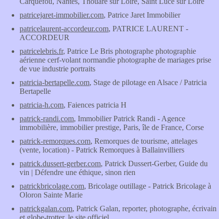
Carquefou, Nantes, Thouaré sur Loire, Saint Luce sur Loire
patricejaret-immobilier.com
, Patrice Jaret Immobilier
patricelaurent-accordeur.com
, PATRICE LAURENT -
ACCORDEUR
patricelebris.fr
, Patrice Le Bris photographe photographie
aérienne cerf-volant normandie photographe de mariages prise
de vue industrie portraits
patricia-bertapelle.com
, Stage de pilotage en Alsace / Patricia
Bertapelle
patricia-h.com
, Faiences patricia H
patrick-randi.com
, Immobilier Patrick Randi - Agence
immobilière, immobilier prestige, Paris, île de France, Corse
patrick-remorques.com
, Remorques de tourisme, attelages
(vente, location) - Patrick Remorques à Ballainvilliers
patrick.dussert-gerber.com
, Patrick Dussert-Gerber, Guide du
vin | Défendre une éthique, sinon rien
patrickbricolage.com
, Bricolage outillage - Patrick Bricolage à
Oloron Sainte Marie
patrickgalan.com
, Patrick Galan, reporter, photographe, écrivain
et globe-trotter, le site officiel