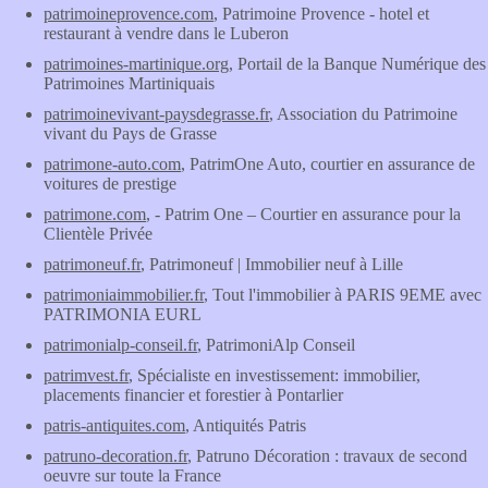
patrimoineprovence.com
, Patrimoine Provence - hotel et
restaurant à vendre dans le Luberon
patrimoines-martinique.org
, Portail de la Banque Numérique des
Patrimoines Martiniquais
patrimoinevivant-paysdegrasse.fr
, Association du Patrimoine
vivant du Pays de Grasse
patrimone-auto.com
, PatrimOne Auto, courtier en assurance de
voitures de prestige
patrimone.com
, - Patrim One – Courtier en assurance pour la
Clientèle Privée
patrimoneuf.fr
, Patrimoneuf | Immobilier neuf à Lille
patrimoniaimmobilier.fr
, Tout l'immobilier à PARIS 9EME avec
PATRIMONIA EURL
patrimonialp-conseil.fr
, PatrimoniAlp Conseil
patrimvest.fr
, Spécialiste en investissement: immobilier,
placements financier et forestier à Pontarlier
patris-antiquites.com
, Antiquités Patris
patruno-decoration.fr
, Patruno Décoration : travaux de second
oeuvre sur toute la France