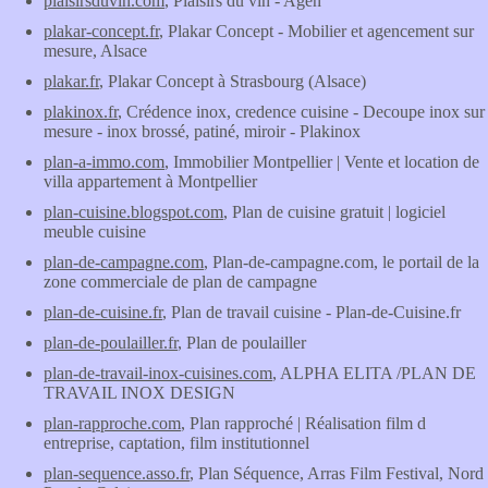
plaisirsduvin.com
, Plaisirs du vin - Agen
plakar-concept.fr
, Plakar Concept - Mobilier et agencement sur
mesure, Alsace
plakar.fr
, Plakar Concept à Strasbourg (Alsace)
plakinox.fr
, Crédence inox, credence cuisine - Decoupe inox sur
mesure - inox brossé, patiné, miroir - Plakinox
plan-a-immo.com
, Immobilier Montpellier | Vente et location de
villa appartement à Montpellier
plan-cuisine.blogspot.com
, Plan de cuisine gratuit | logiciel
meuble cuisine
plan-de-campagne.com
, Plan-de-campagne.com, le portail de la
zone commerciale de plan de campagne
plan-de-cuisine.fr
, Plan de travail cuisine - Plan-de-Cuisine.fr
plan-de-poulailler.fr
, Plan de poulailler
plan-de-travail-inox-cuisines.com
, ALPHA ELITA /PLAN DE
TRAVAIL INOX DESIGN
plan-rapproche.com
, Plan rapproché | Réalisation film d
entreprise, captation, film institutionnel
plan-sequence.asso.fr
, Plan Séquence, Arras Film Festival, Nord