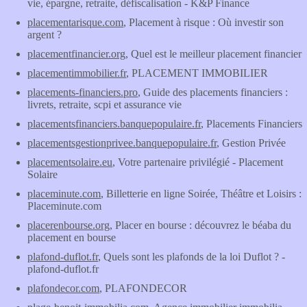
vie, épargne, retraite, défiscalisation - K&P Finance
placementarisque.com
, Placement à risque : Où investir son
argent ?
placementfinancier.org
, Quel est le meilleur placement financier
placementimmobilier.fr
, PLACEMENT IMMOBILIER
placements-financiers.pro
, Guide des placements financiers :
livrets, retraite, scpi et assurance vie
placementsfinanciers.banquepopulaire.fr
, Placements Financiers
placementsgestionprivee.banquepopulaire.fr
, Gestion Privée
placementsolaire.eu
, Votre partenaire privilégié - Placement
Solaire
placeminute.com
, Billetterie en ligne Soirée, Théâtre et Loisirs :
Placeminute.com
placerenbourse.org
, Placer en bourse : découvrez le béaba du
placement en bourse
plafond-duflot.fr
, Quels sont les plafonds de la loi Duflot ? -
plafond-duflot.fr
plafondecor.com
, PLAFONDECOR