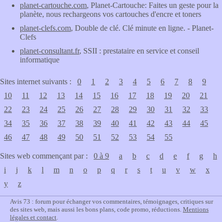
planet-cartouche.com
, Planet-Cartouche: Faites un geste pour la
planète, nous rechargeons vos cartouches d'encre et toners
planet-clefs.com
, Double de clé. Clé minute en ligne. - Planet-
Clefs
planet-consultant.fr
, SSII : prestataire en service et conseil
informatique
Sites internet suivants :
0
1
2
3
4
5
6
7
8
9
10
11
12
13
14
15
16
17
18
19
20
21
22
23
24
25
26
27
28
29
30
31
32
33
34
35
36
37
38
39
40
41
42
43
44
45
46
47
48
49
50
51
52
53
54
55
Sites web commençant par :
0 à 9
a
b
c
d
e
f
g
h
i
j
k
l
m
n
o
p
q
r
s
t
u
v
w
x
y
z
Avis 73 : forum pour échanger vos commentaires, témoignages, critiques sur
des sites web, mais aussi les bons plans, code promo, réductions.
Mentions
légales et contact
.