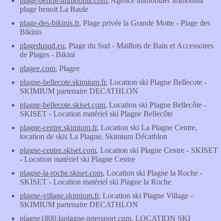
plage-benoit-immobilia.com
, Agence immobilier immobilia
plage benoit La Baule
plage-des-bikinis.fr
, Plage privée la Grande Motte - Plage des
Bikinis
plagedusud.eu
, Plage du Sud - Maillots de Bain et Accessoires
de Plages - Bikini
plagee.com
, Plagee
plagne-bellecote.skimium.fr
, Location ski Plagne Bellecote -
SKIMIUM partenaire DECATHLON
plagne-bellecote.skiset.com
, Location ski Plagne Bellecôte -
SKISET - Location matériel ski Plagne Bellecôte
plagne-centre.skimium.fr
, Location ski La Plagne Centre,
location de skis La Plagne, Skimium Décathlon
plagne-centre.skiset.com
, Location ski Plagne Centre - SKISET
- Location matériel ski Plagne Centre
plagne-la-roche.skiset.com
, Location ski Plagne la Roche -
SKISET - Location matériel ski Plagne la Roche
plagne-village.skimium.fr
, Location ski Plagne Village -
SKIMIUM partenaire DECATHLON
plagne1800.laplagne-intersport.com
, LOCATION SKI