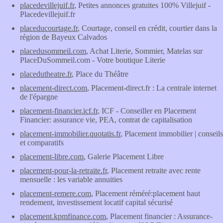
placedevillejuif.fr
, Petites annonces gratuites 100% Villejuif -
Placedevillejuif.fr
placeducourtage.fr
, Courtage, conseil en crédit, courtier dans la
région de Bayeux Calvados
placedusommeil.com
, Achat Literie, Sommier, Matelas sur
PlaceDuSommeil.com - Votre boutique Literie
placedutheatre.fr
, Place du Théâtre
placement-direct.com
, Placement-direct.fr : La centrale internet
de l'épargne
placement-financier.icf.fr
, ICF - Conseiller en Placement
Financier: assurance vie, PEA, contrat de capitalisation
placement-immobilier.quotatis.fr
, Placement immobilier | conseils
et comparatifs
placement-libre.com
, Galerie Placement Libre
placement-pour-la-retraite.fr
, Placement retraite avec rente
mensuelle : les variable annuities
placement-remere.com
, Placement réméré:placement haut
rendement, investissement locatif capital sécurisé
placement.kpmfinance.com
, Placement financier : Assurance-