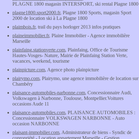
PLAGNE 1800 magasin INTERSPORT, ski rental Plagne 1800
plagne1800.sport2000.fr
, Plagne 1800 Sports, magasin Sport
2000 de location ski à La Plagne 1800
plaimbois.fr
, trail du pays horloger 2013 infos pratiques
plaineimmobilier.fr
, Plaine Immobilier - Agence immobilière
Marseille
plainfaing.stationverte.com
, Plainfaing, Office de Tourisme
Hautes-Vosges- Nature, Mairie de Plainfaing Station Verte,
vacances, weekend, tourisme
plainpicture.com
, Agence photo plainpicture
plairymo.com
, Plairymo, une agence immobilière de location sur
Chambéry
plaisance-automobiles-narbonne.com
, Concessionnaire Audi,
Volkswagen à Narbonne, Toulouse, Montpellier.Voitures
occasions Aude 11
plaisance-automobiles.com
, PLAISANCE AUTOMOBILES :
Concessionnaire VOLKSWAGEN NARBONNE - Auto
occasion NARBONNE
plaisant-immobilier.com
, Administrateur de biens - Syndic de
copropriété - Location appartement Marseille - Gestion