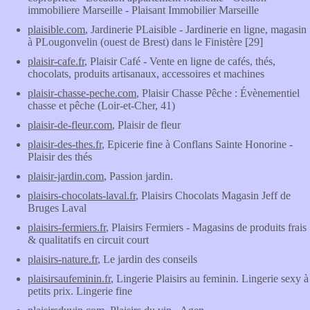
immobiliere Marseille - Plaisant Immobilier Marseille
plaisible.com
, Jardinerie PLaisible - Jardinerie en ligne, magasin
à PLougonvelin (ouest de Brest) dans le Finistère [29]
plaisir-cafe.fr
, Plaisir Café - Vente en ligne de cafés, thés,
chocolats, produits artisanaux, accessoires et machines
plaisir-chasse-peche.com
, Plaisir Chasse Pêche : Évènementiel
chasse et pêche (Loir-et-Cher, 41)
plaisir-de-fleur.com
, Plaisir de fleur
plaisir-des-thes.fr
, Epicerie fine à Conflans Sainte Honorine -
Plaisir des thés
plaisir-jardin.com
, Passion jardin.
plaisirs-chocolats-laval.fr
, Plaisirs Chocolats Magasin Jeff de
Bruges Laval
plaisirs-fermiers.fr
, Plaisirs Fermiers - Magasins de produits frais
& qualitatifs en circuit court
plaisirs-nature.fr
, Le jardin des conseils
plaisirsaufeminin.fr
, Lingerie Plaisirs au feminin. Lingerie sexy à
petits prix. Lingerie fine