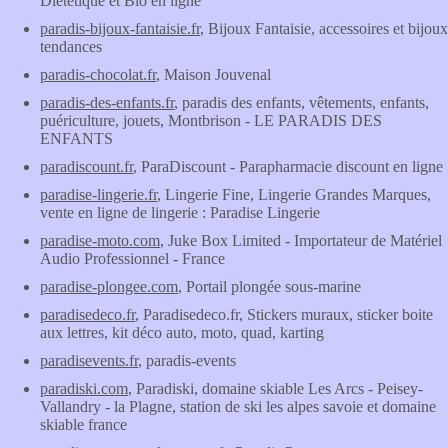
Diététique et Bio en ligne
paradis-bijoux-fantaisie.fr
, Bijoux Fantaisie, accessoires et bijoux
tendances
paradis-chocolat.fr
, Maison Jouvenal
paradis-des-enfants.fr
, paradis des enfants, vêtements, enfants,
puériculture, jouets, Montbrison - LE PARADIS DES
ENFANTS
paradiscount.fr
, ParaDiscount - Parapharmacie discount en ligne
paradise-lingerie.fr
, Lingerie Fine, Lingerie Grandes Marques,
vente en ligne de lingerie : Paradise Lingerie
paradise-moto.com
, Juke Box Limited - Importateur de Matériel
Audio Professionnel - France
paradise-plongee.com
, Portail plongée sous-marine
paradisedeco.fr
, Paradisedeco.fr, Stickers muraux, sticker boite
aux lettres, kit déco auto, moto, quad, karting
paradisevents.fr
, paradis-events
paradiski.com
, Paradiski, domaine skiable Les Arcs - Peisey-
Vallandry - la Plagne, station de ski les alpes savoie et domaine
skiable france