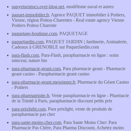
papyetsestrucs.over-blog.net
, modélisme naval et autres
paquet-immobilier.fr
, Agence PAQUET immobilier à Poitiers,
Vienne, région Poitou-Charentes - Real estate agency Vienne
Poitiers Poitou Charente
paquetage-boutique.com
, PAQUETAGE
paquetjardin.com
, PAQUET JARDIN | Jardinerie, Animalerie,
Cadeaux à GRENOBLE sur PaquetJardin.com
para-flash.com
, Para-Flash, parapharmacie en ligne : soins
minceur, nature bio
para-pharmacie-geant.com
, Para pharmacie geant - Pharmacie
geant casino - Parapharmacie geant casino
para-pharmacie-geant.mesoigner.fr
, Pharmacie du Géant Casino
- Poitiers
para-pharmatrinite.fr
, Vente parapharmacie en ligne - Pharmacie
de la Trinité à Paris, parapharmacie discount petits prix
para-prixlight.com
, Para prixlight, vente de produits de
parapharmacie pas cher
para-sante-moins-cher.com
, Para Sante Moins Cher: Para
Pharmacie Pas Chère, Para Pharma Discount, Achetez moins