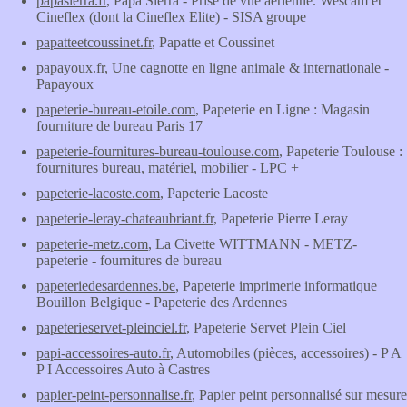
papasierra.fr
, Papa Sierra - Prise de vue aérienne. Wescam et
Cineflex (dont la Cineflex Elite) - SISA groupe
papatteetcoussinet.fr
, Papatte et Coussinet
papayoux.fr
, Une cagnotte en ligne animale & internationale -
Papayoux
papeterie-bureau-etoile.com
, Papeterie en Ligne : Magasin
fourniture de bureau Paris 17
papeterie-fournitures-bureau-toulouse.com
, Papeterie Toulouse :
fournitures bureau, matériel, mobilier - LPC +
papeterie-lacoste.com
, Papeterie Lacoste
papeterie-leray-chateaubriant.fr
, Papeterie Pierre Leray
papeterie-metz.com
, La Civette WITTMANN - METZ-
papeterie - fournitures de bureau
papeteriedesardennes.be
, Papeterie imprimerie informatique
Bouillon Belgique - Papeterie des Ardennes
papeterieservet-pleinciel.fr
, Papeterie Servet Plein Ciel
papi-accessoires-auto.fr
, Automobiles (pièces, accessoires) - P A
P I Accessoires Auto à Castres
papier-peint-personnalise.fr
, Papier peint personnalisé sur mesure