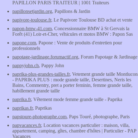
PAPILLON PARIS TRAITEUR | 1001 Traiteurs
papillonsetjardin.org
, Papillons & Jardin
papivore-toulouse.fr
, Le Papivore Toulouse BD achat et vente
papon-bmw-41.com
, Concessionnaire BMW à St Gervais la
Forêt (41) Loir-et-Cher, véhicules et motos BMW : Papon Sas
papone.com
, Papone : Vente de produits d'entretien pour
professionnels
papotage-jardinage.forumactif.org
, Forum Papotage & Jardinage
pappyjohn.ch
, Pappy John
paprika-plus-grandes-tailles.fr
, Vetement grande taille Montlucon
- PAPRIKA PLUS : mode grande taille, Desertines, Neris les
Bains, Commentry, pret a porter feminin, femme grande taille,
habillement grande taille
paprika.fr
, Vêtement mode femme grande taille - Paprika
paprikas.fr
, Paprikas
papstoure-photographe.com
, Paps Touré, photographe, Paris
papvacances.fr
, Location vacances particulier : maison, villa,
appartement, camping, gîtes, chambre d'hôtes | Particulier - PAP
Vacances