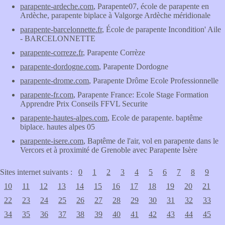
parapente-ardeche.com
, Parapente07, école de parapente en
Ardèche, parapente biplace à Valgorge Ardèche méridionale
parapente-barcelonnette.fr
, École de parapente Incondition' Aile
- BARCELONNETTE
parapente-correze.fr
, Parapente Corrèze
parapente-dordogne.com
, Parapente Dordogne
parapente-drome.com
, Parapente Drôme Ecole Professionnelle
parapente-fr.com
, Parapente France: Ecole Stage Formation
Apprendre Prix Conseils FFVL Securite
parapente-hautes-alpes.com
, Ecole de parapente. baptême
biplace. hautes alpes 05
parapente-isere.com
, Baptême de l'air, vol en parapente dans le
Vercors et à proximité de Grenoble avec Parapente Isère
Sites internet suivants :
0
1
2
3
4
5
6
7
8
9
10
11
12
13
14
15
16
17
18
19
20
21
22
23
24
25
26
27
28
29
30
31
32
33
34
35
36
37
38
39
40
41
42
43
44
45