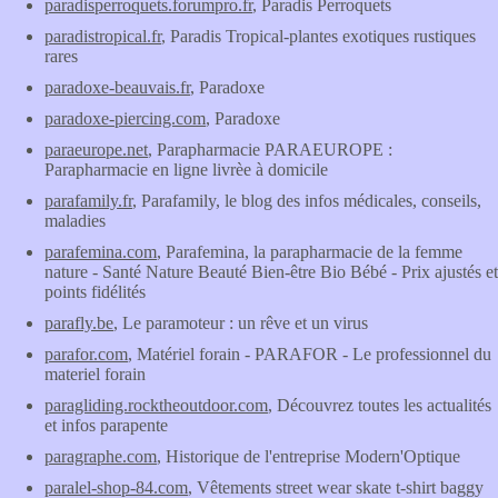
paradisperroquets.forumpro.fr
, Paradis Perroquets
paradistropical.fr
, Paradis Tropical-plantes exotiques rustiques
rares
paradoxe-beauvais.fr
, Paradoxe
paradoxe-piercing.com
, Paradoxe
paraeurope.net
, Parapharmacie PARAEUROPE :
Parapharmacie en ligne livrèe à domicile
parafamily.fr
, Parafamily, le blog des infos médicales, conseils,
maladies
parafemina.com
, Parafemina, la parapharmacie de la femme
nature - Santé Nature Beauté Bien-être Bio Bébé - Prix ajustés et
points fidélités
parafly.be
, Le paramoteur : un rêve et un virus
parafor.com
, Matériel forain - PARAFOR - Le professionnel du
materiel forain
paragliding.rocktheoutdoor.com
, Découvrez toutes les actualités
et infos parapente
paragraphe.com
, Historique de l'entreprise Modern'Optique
paralel-shop-84.com
, Vêtements street wear skate t-shirt baggy