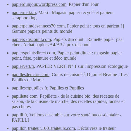
papierdunjour.wordpress.com
, Papier d'un Jour
papiermaki.fr
, Maki - Magasin papier recyclé et papiers
scrapbooking
papierpeintdesannees70.com
, Papier peint : tous en parlent ! |
Gamme papiers peints du monde
papiers-discount.com
, Papiers discount - Ramette papier pas
cher - Achat papiers A4/A3 à prix discount
papierspeintsdirect.com
, Papier peint direct : magasin papier
peint, frise, peinture et déco murale
papiervert.fr
, PAPIER VERT, N° 1 sur l'impression écologique
papillesdemarie.com
, Cours de cuisine à Dijon et Beaune - Les
Papilles de Marie
papillesetpupilles.fr
, Papilles et Pupilles
papillette.com
, Papillette - de la cuisine bio, des recettes de
saison, de la cuisine de marché, des recettes rapides, faciles et
pas cheres
papilli.fr
, Veillons ensemble sur votre santé bucco-dentaire -
PAPILLI
papillon-traiteur.1001traiteurs.com
, Découvrez le traiteur