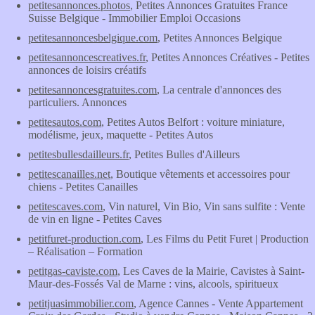
petitesannonces.photos
, Petites Annonces Gratuites France
Suisse Belgique - Immobilier Emploi Occasions
petitesannoncesbelgique.com
, Petites Annonces Belgique
petitesannoncescreatives.fr
, Petites Annonces Créatives - Petites
annonces de loisirs créatifs
petitesannoncesgratuites.com
, La centrale d'annonces des
particuliers. Annonces
petitesautos.com
, Petites Autos Belfort : voiture miniature,
modélisme, jeux, maquette - Petites Autos
petitesbullesdailleurs.fr
, Petites Bulles d'Ailleurs
petitescanailles.net
, Boutique vêtements et accessoires pour
chiens - Petites Canailles
petitescaves.com
, Vin naturel, Vin Bio, Vin sans sulfite : Vente
de vin en ligne - Petites Caves
petitfuret-production.com
, Les Films du Petit Furet | Production
– Réalisation – Formation
petitgas-caviste.com
, Les Caves de la Mairie, Cavistes à Saint-
Maur-des-Fossés Val de Marne : vins, alcools, spiritueux
petitjuasimmobilier.com
, Agence Cannes - Vente Appartement