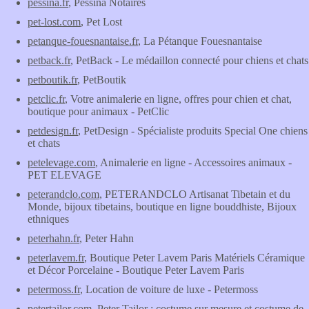
pessina.fr
, Pessina Notaires
pet-lost.com
, Pet Lost
petanque-fouesnantaise.fr
, La Pétanque Fouesnantaise
petback.fr
, PetBack - Le médaillon connecté pour chiens et chats
petboutik.fr
, PetBoutik
petclic.fr
, Votre animalerie en ligne, offres pour chien et chat,
boutique pour animaux - PetClic
petdesign.fr
, PetDesign - Spécialiste produits Special One chiens
et chats
petelevage.com
, Animalerie en ligne - Accessoires animaux -
PET ELEVAGE
peterandclo.com
, PETERANDCLO Artisanat Tibetain et du
Monde, bijoux tibetains, boutique en ligne bouddhiste, Bijoux
ethniques
peterhahn.fr
, Peter Hahn
peterlavem.fr
, Boutique Peter Lavem Paris Matériels Céramique
et Décor Porcelaine - Boutique Peter Lavem Paris
petermoss.fr
, Location de voiture de luxe - Petermoss
petertailor.com
, Peter Tailor : costume sur mesure et costume de