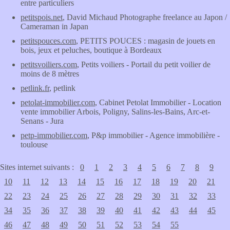
entre particuliers
petitspois.net
, David Michaud Photographe freelance au Japon /
Cameraman in Japan
petitspouces.com
, PETITS POUCES : magasin de jouets en
bois, jeux et peluches, boutique à Bordeaux
petitsvoiliers.com
, Petits voiliers - Portail du petit voilier de
moins de 8 mètres
petlink.fr
, petlink
petolat-immobilier.com
, Cabinet Petolat Immobilier - Location
vente immobilier Arbois, Poligny, Salins-les-Bains, Arc-et-
Senans - Jura
petp-immobilier.com
, P&p immobilier - Agence immobilière -
toulouse
Sites internet suivants :
0
1
2
3
4
5
6
7
8
9
10
11
12
13
14
15
16
17
18
19
20
21
22
23
24
25
26
27
28
29
30
31
32
33
34
35
36
37
38
39
40
41
42
43
44
45
46
47
48
49
50
51
52
53
54
55