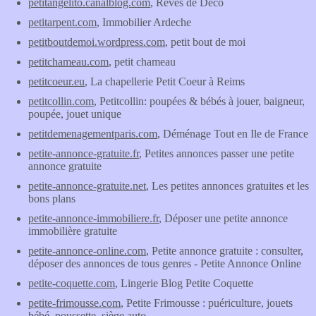
petitangelito.canalblog.com
, Rêves de Deco
petitarpent.com
, Immobilier Ardeche
petitboutdemoi.wordpress.com
, petit bout de moi
petitchameau.com
, petit chameau
petitcoeur.eu
, La chapellerie Petit Coeur à Reims
petitcollin.com
, Petitcollin: poupées & bébés à jouer, baigneur,
poupée, jouet unique
petitdemenagementparis.com
, Déménage Tout en Ile de France
petite-annonce-gratuite.fr
, Petites annonces passer une petite
annonce gratuite
petite-annonce-gratuite.net
, Les petites annonces gratuites et les
bons plans
petite-annonce-immobiliere.fr
, Déposer une petite annonce
immobilière gratuite
petite-annonce-online.com
, Petite annonce gratuite : consulter,
déposer des annonces de tous genres - Petite Annonce Online
petite-coquette.com
, Lingerie Blog Petite Coquette
petite-frimousse.com
, Petite Frimousse : puériculture, jouets
bébé, poussette, siège auto