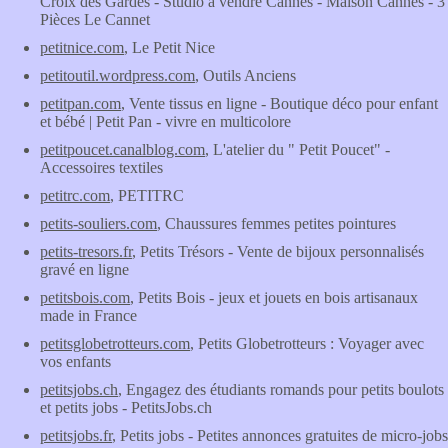
Croix des Gardes - Studio à vendre Cannes - Maison Cannes - 3
Pièces Le Cannet
petitnice.com
, Le Petit Nice
petitoutil.wordpress.com
, Outils Anciens
petitpan.com
, Vente tissus en ligne - Boutique déco pour enfant
et bébé | Petit Pan - vivre en multicolore
petitpoucet.canalblog.com
, L'atelier du " Petit Poucet" -
Accessoires textiles
petitrc.com
, PETITRC
petits-souliers.com
, Chaussures femmes petites pointures
petits-tresors.fr
, Petits Trésors - Vente de bijoux personnalisés
gravé en ligne
petitsbois.com
, Petits Bois - jeux et jouets en bois artisanaux
made in France
petitsglobetrotteurs.com
, Petits Globetrotteurs : Voyager avec
vos enfants
petitsjobs.ch
, Engagez des étudiants romands pour petits boulots
et petits jobs - PetitsJobs.ch
petitsjobs.fr
, Petits jobs - Petites annonces gratuites de micro-jobs