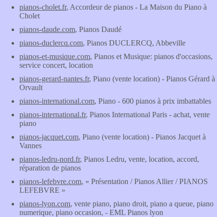
pianos-cholet.fr
, Accordeur de pianos - La Maison du Piano à
Cholet
pianos-daude.com
, Pianos Daudé
pianos-duclercq.com
, Pianos DUCLERCQ, Abbeville
pianos-et-musique.com
, Pianos et Musique: pianos d'occasions,
service concert, location
pianos-gerard-nantes.fr
, Piano (vente location) - Pianos Gérard à
Orvault
pianos-international.com
, Piano - 600 pianos à prix imbattables
pianos-international.fr
, Pianos International Paris - achat, vente
piano
pianos-jacquet.com
, Piano (vente location) - Pianos Jacquet à
Vannes
pianos-ledru-nord.fr
, Pianos Ledru, vente, location, accord,
réparation de pianos
pianos-lefebvre.com
, « Présentation / Pianos Allier / PIANOS
LEFEBVRE »
pianos-lyon.com
, vente piano, piano droit, piano a queue, piano
numerique, piano occasion, - EML Pianos lyon