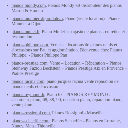
pianos-mondy.com
, Pianos Mondy est distributeur des pianos
Mason & Hamlin
pianos-monnier-dijon-dole.fr
, Piano (vente location) - Pianos
Monnier à Dijon
pianos-mullet.fr
, Piano Mullet : magasin de pianos - entretien et
restauration
pianos-philippe.com
, Ventes et locations de pianos neufs et
d'occasions sur Pau et agglomération. Bienvenue chez Pianos
Philippe. - Pianos Philippe Pau
pianos-prestige.com
, Vente – Location – Réparation – Pianos
Steinway Fazioli Bechstein – Pianos Prestige Aix en Provence –
Pianos Prestige
pianos-racina.com
, piano jacques racina vente reparation de
pianos neufs et d'occasion
pianos-reymond.fr
, Piano 67 - PIANOS REYMOND :
accordeur piano, 68, 88, 90, occasion piano, reparation piano,
vente piano
pianos-rossignol.com
, Pianos Rossignol - Marseille
pianos-schaeffer.com
, Pianos Schaeffer - Pianos en Lorraine,
Nancy, Metz, Thionville