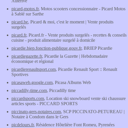
Auterive
picard-motos.fr
, Motos scooters concessionnaire - Picard Motos
à Sablé sur Sarthe
picard.be
, Picard & moi, c'est le moment | Vente produits
surgelés
picard.fr
, Picard.fr - Vente produits surgelés - recettes & conseils
cuisine - produit alimentaire surgelé à domicile
picardie.biep.fonction-publique.gouv.fr
, BRIEP Picardie
picardiegazette.fr
, Picardie la Gazette | Hebdomadaire
économique et régional
picardierenaultsport.com
, Picardie Renault Sport :: Renault
Sportives
picasaweb.google.com
, Picasa Albums Web
piccadilly-time.com
, Piccadilly time
piccardsports.com
, Location ski snowboard vente ski chaussure
articles sports - PICCARD SPORTS
piccinato-gers-notaires.com
, SCP PICCINATO-PETUREAU |
Notaire à Condom dans le Gers
picdelours.fr
, Résidence Hôtelière Font Romeu, Pyrenées