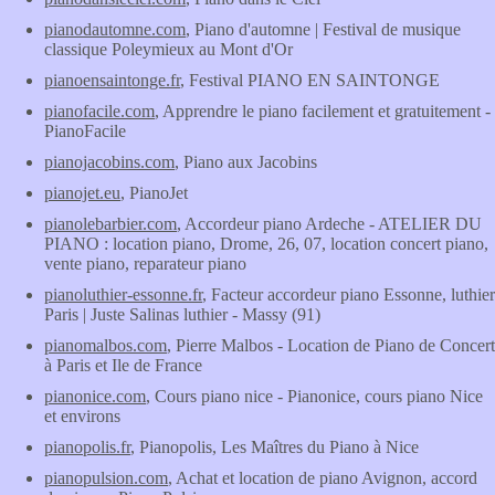
pianodautomne.com
, Piano d'automne | Festival de musique
classique Poleymieux au Mont d'Or
pianoensaintonge.fr
, Festival PIANO EN SAINTONGE
pianofacile.com
, Apprendre le piano facilement et gratuitement -
PianoFacile
pianojacobins.com
, Piano aux Jacobins
pianojet.eu
, PianoJet
pianolebarbier.com
, Accordeur piano Ardeche - ATELIER DU
PIANO : location piano, Drome, 26, 07, location concert piano,
vente piano, reparateur piano
pianoluthier-essonne.fr
, Facteur accordeur piano Essonne, luthier
Paris | Juste Salinas luthier - Massy (91)
pianomalbos.com
, Pierre Malbos - Location de Piano de Concert
à Paris et Ile de France
pianonice.com
, Cours piano nice - Pianonice, cours piano Nice
et environs
pianopolis.fr
, Pianopolis, Les Maîtres du Piano à Nice
pianopulsion.com
, Achat et location de piano Avignon, accord