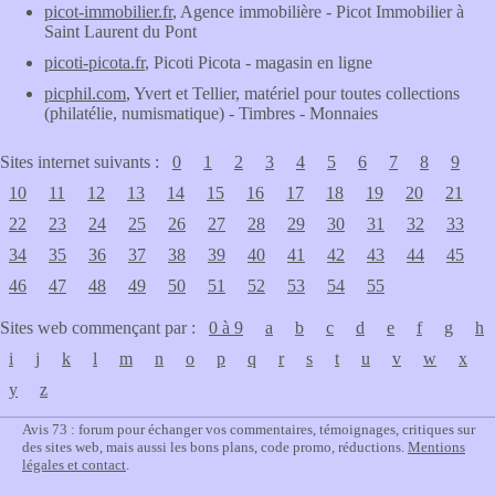
picot-immobilier.fr
, Agence immobilière - Picot Immobilier à
Saint Laurent du Pont
picoti-picota.fr
, Picoti Picota - magasin en ligne
picphil.com
, Yvert et Tellier, matériel pour toutes collections
(philatélie, numismatique) - Timbres - Monnaies
Sites internet suivants :
0
1
2
3
4
5
6
7
8
9
10
11
12
13
14
15
16
17
18
19
20
21
22
23
24
25
26
27
28
29
30
31
32
33
34
35
36
37
38
39
40
41
42
43
44
45
46
47
48
49
50
51
52
53
54
55
Sites web commençant par :
0 à 9
a
b
c
d
e
f
g
h
i
j
k
l
m
n
o
p
q
r
s
t
u
v
w
x
y
z
Avis 73 : forum pour échanger vos commentaires, témoignages, critiques sur
des sites web, mais aussi les bons plans, code promo, réductions.
Mentions
légales et contact
.