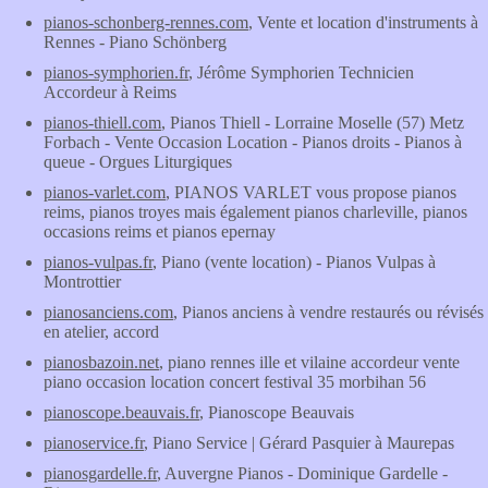
pianos-schonberg-rennes.com
, Vente et location d'instruments à
Rennes - Piano Schönberg
pianos-symphorien.fr
, Jérôme Symphorien Technicien
Accordeur à Reims
pianos-thiell.com
, Pianos Thiell - Lorraine Moselle (57) Metz
Forbach - Vente Occasion Location - Pianos droits - Pianos à
queue - Orgues Liturgiques
pianos-varlet.com
, PIANOS VARLET vous propose pianos
reims, pianos troyes mais également pianos charleville, pianos
occasions reims et pianos epernay
pianos-vulpas.fr
, Piano (vente location) - Pianos Vulpas à
Montrottier
pianosanciens.com
, Pianos anciens à vendre restaurés ou révisés
en atelier, accord
pianosbazoin.net
, piano rennes ille et vilaine accordeur vente
piano occasion location concert festival 35 morbihan 56
pianoscope.beauvais.fr
, Pianoscope Beauvais
pianoservice.fr
, Piano Service | Gérard Pasquier à Maurepas
pianosgardelle.fr
, Auvergne Pianos - Dominique Gardelle -