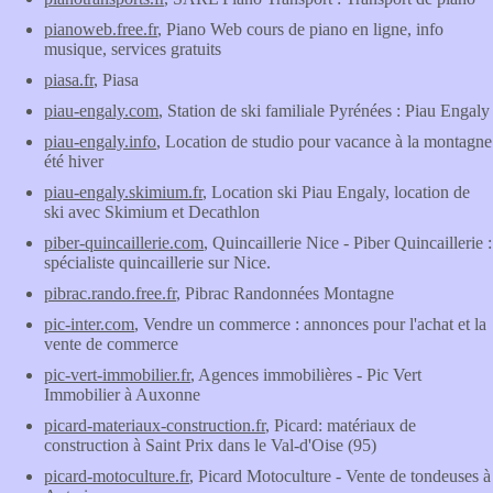
pianoweb.free.fr
, Piano Web cours de piano en ligne, info
musique, services gratuits
piasa.fr
, Piasa
piau-engaly.com
, Station de ski familiale Pyrénées : Piau Engaly
piau-engaly.info
, Location de studio pour vacance à la montagne
été hiver
piau-engaly.skimium.fr
, Location ski Piau Engaly, location de
ski avec Skimium et Decathlon
piber-quincaillerie.com
, Quincaillerie Nice - Piber Quincaillerie :
spécialiste quincaillerie sur Nice.
pibrac.rando.free.fr
, Pibrac Randonnées Montagne
pic-inter.com
, Vendre un commerce : annonces pour l'achat et la
vente de commerce
pic-vert-immobilier.fr
, Agences immobilières - Pic Vert
Immobilier à Auxonne
picard-materiaux-construction.fr
, Picard: matériaux de
construction à Saint Prix dans le Val-d'Oise (95)
picard-motoculture.fr
, Picard Motoculture - Vente de tondeuses à