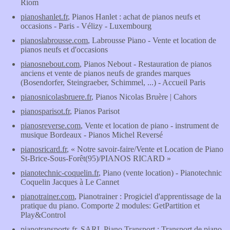
Riom
pianoshanlet.fr
, Pianos Hanlet : achat de pianos neufs et
occasions - Paris - Vélizy - Luxembourg
pianoslabrousse.com
, Labrousse Piano - Vente et location de
pianos neufs et d'occasions
pianosnebout.com
, Pianos Nebout - Restauration de pianos
anciens et vente de pianos neufs de grandes marques
(Bosendorfer, Steingraeber, Schimmel, ...) - Accueil Paris
pianosnicolasbruere.fr
, Pianos Nicolas Bruère | Cahors
pianosparisot.fr
, Pianos Parisot
pianosreverse.com
, Vente et location de piano - instrument de
musique Bordeaux - Pianos Michel Reversé
pianosricard.fr
, « Notre savoir-faire/Vente et Location de Piano
St-Brice-Sous-Forêt(95)/PIANOS RICARD »
pianotechnic-coquelin.fr
, Piano (vente location) - Pianotechnic
Coquelin Jacques à Le Cannet
pianotrainer.com
, Pianotrainer : Progiciel d'apprentissage de la
pratique du piano. Comporte 2 modules: GetPartition et
Play&Control
pianotransports.fr
, SARL Piano Transport : Transport de piano