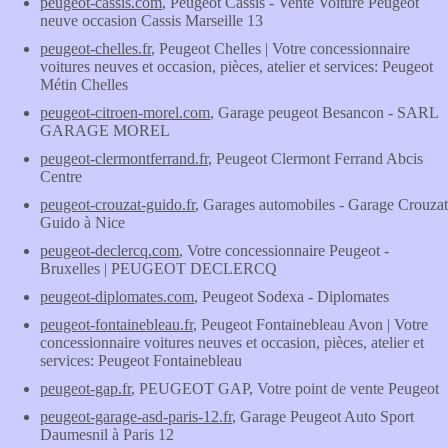
peugeot-cassis.com
, Peugeot Cassis - Vente Voiture Peugeot
neuve occasion Cassis Marseille 13
peugeot-chelles.fr
, Peugeot Chelles | Votre concessionnaire
voitures neuves et occasion, pièces, atelier et services: Peugeot
Métin Chelles
peugeot-citroen-morel.com
, Garage peugeot Besancon - SARL
GARAGE MOREL
peugeot-clermontferrand.fr
, Peugeot Clermont Ferrand Abcis
Centre
peugeot-crouzat-guido.fr
, Garages automobiles - Garage Crouzat
Guido à Nice
peugeot-declercq.com
, Votre concessionnaire Peugeot -
Bruxelles | PEUGEOT DECLERCQ
peugeot-diplomates.com
, Peugeot Sodexa - Diplomates
peugeot-fontainebleau.fr
, Peugeot Fontainebleau Avon | Votre
concessionnaire voitures neuves et occasion, pièces, atelier et
services: Peugeot Fontainebleau
peugeot-gap.fr
, PEUGEOT GAP, Votre point de vente Peugeot
peugeot-garage-asd-paris-12.fr
, Garage Peugeot Auto Sport
Daumesnil à Paris 12