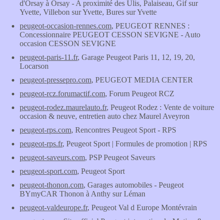
d'Orsay à Orsay - A proximité des Ulis, Palaiseau, Gif sur
Yvette, Villebon sur Yvette, Bures sur Yvette
peugeot-occasion-rennes.com
, PEUGEOT RENNES :
Concessionnaire PEUGEOT CESSON SEVIGNE - Auto
occasion CESSON SEVIGNE
peugeot-paris-11.fr
, Garage Peugeot Paris 11, 12, 19, 20,
Locarson
peugeot-pressepro.com
, PEUGEOT MEDIA CENTER
peugeot-rcz.forumactif.com
, Forum Peugeot RCZ
peugeot-rodez.maurelauto.fr
, Peugeot Rodez : Vente de voiture
occasion & neuve, entretien auto chez Maurel Aveyron
peugeot-rps.com
, Rencontres Peugeot Sport - RPS
peugeot-rps.fr
, Peugeot Sport | Formules de promotion | RPS
peugeot-saveurs.com
, PSP Peugeot Saveurs
peugeot-sport.com
, Peugeot Sport
peugeot-thonon.com
, Garages automobiles - Peugeot
BYmyCAR Thonon à Anthy sur Léman
peugeot-valdeurope.fr
, Peugeot Val d Europe Montévrain