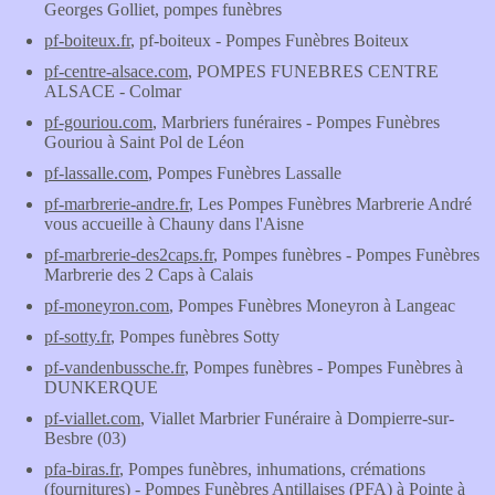
Georges Golliet, pompes funèbres
pf-boiteux.fr
, pf-boiteux - Pompes Funèbres Boiteux
pf-centre-alsace.com
, POMPES FUNEBRES CENTRE
ALSACE - Colmar
pf-gouriou.com
, Marbriers funéraires - Pompes Funèbres
Gouriou à Saint Pol de Léon
pf-lassalle.com
, Pompes Funèbres Lassalle
pf-marbrerie-andre.fr
, Les Pompes Funèbres Marbrerie André
vous accueille à Chauny dans l'Aisne
pf-marbrerie-des2caps.fr
, Pompes funèbres - Pompes Funèbres
Marbrerie des 2 Caps à Calais
pf-moneyron.com
, Pompes Funèbres Moneyron à Langeac
pf-sotty.fr
, Pompes funèbres Sotty
pf-vandenbussche.fr
, Pompes funèbres - Pompes Funèbres à
DUNKERQUE
pf-viallet.com
, Viallet Marbrier Funéraire à Dompierre-sur-
Besbre (03)
pfa-biras.fr
, Pompes funèbres, inhumations, crémations
(fournitures) - Pompes Funèbres Antillaises (PFA) à Pointe à