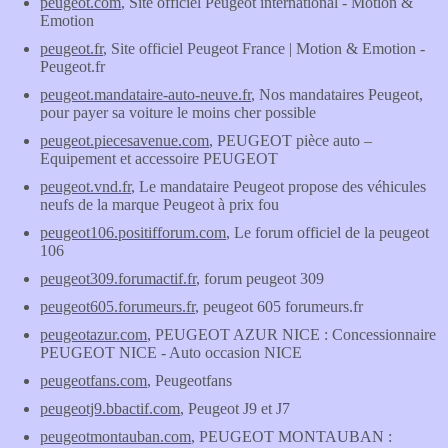
peugeot.com
, Site officiel Peugeot international - Motion &
Emotion
peugeot.fr
, Site officiel Peugeot France | Motion & Emotion -
Peugeot.fr
peugeot.mandataire-auto-neuve.fr
, Nos mandataires Peugeot,
pour payer sa voiture le moins cher possible
peugeot.piecesavenue.com
, PEUGEOT pièce auto –
Equipement et accessoire PEUGEOT
peugeot.vnd.fr
, Le mandataire Peugeot propose des véhicules
neufs de la marque Peugeot à prix fou
peugeot106.positifforum.com
, Le forum officiel de la peugeot
106
peugeot309.forumactif.fr
, forum peugeot 309
peugeot605.forumeurs.fr
, peugeot 605 forumeurs.fr
peugeotazur.com
, PEUGEOT AZUR NICE : Concessionnaire
PEUGEOT NICE - Auto occasion NICE
peugeotfans.com
, Peugeotfans
peugeotj9.bbactif.com
, Peugeot J9 et J7
peugeotmontauban.com
, PEUGEOT MONTAUBAN :