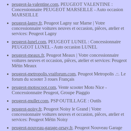
peugeot-la-valentine.com
, PEUGEOT VALENTINE :
Concessionnaire PEUGEOT MARSEILLE - Auto occasion
MARSEILLE
peugeot-lagny.fr
, Peugeot Lagny sur Marne | Votre
concessionnaire voitures neuves et occasion, pièces, atelier et
services: Peugeot Lagny
peugeot-lunel.com
, PEUGEOT LUNEL : Concessionnaire
PEUGEOT LUNEL - Auto occasion LUNEL
peugeot-meaux.fr
, Peugeot Meaux | Votre concessionnaire
voitures neuves et occasion, pièces, atelier et services: Peugeot
Métin Meaux
peugeot-metropolis.vraiforum.com
, Peugeot Metropolis .::. Le
forum du scooter 3 roues Français
peugeot-motoscoot.com
, Vente scooter Moto Nice -
Concessionnaire Peugeot, Groupe Piaggio
peugeot-muller.com
, PSP OUTILLAGE : Outils
peugeot-noisy.fr
, Peugeot Noisy le Grand | Votre
concessionnaire voitures neuves et occasion, pièces, atelier et
services: Peugeot Métin Noisy
peugeot-nouveau-garage-orsay.fr
, Peugeot Nouveau Garage