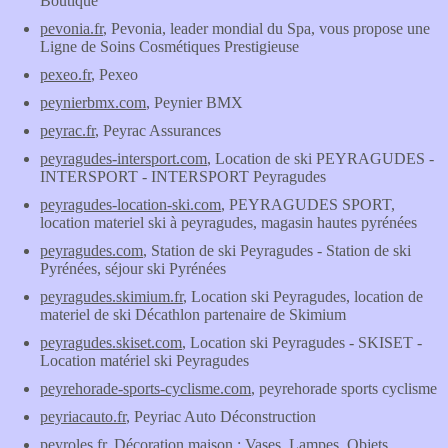
Boutique
pevonia.fr
, Pevonia, leader mondial du Spa, vous propose une
Ligne de Soins Cosmétiques Prestigieuse
pexeo.fr
, Pexeo
peynierbmx.com
, Peynier BMX
peyrac.fr
, Peyrac Assurances
peyragudes-intersport.com
, Location de ski PEYRAGUDES -
INTERSPORT - INTERSPORT Peyragudes
peyragudes-location-ski.com
, PEYRAGUDES SPORT,
location materiel ski à peyragudes, magasin hautes pyrénées
peyragudes.com
, Station de ski Peyragudes - Station de ski
Pyrénées, séjour ski Pyrénées
peyragudes.skimium.fr
, Location ski Peyragudes, location de
materiel de ski Décathlon partenaire de Skimium
peyragudes.skiset.com
, Location ski Peyragudes - SKISET -
Location matériel ski Peyragudes
peyrehorade-sports-cyclisme.com
, peyrehorade sports cyclisme
peyriacauto.fr
, Peyriac Auto Déconstruction
peyroles.fr
, Décoration maison : Vases, Lampes, Objets