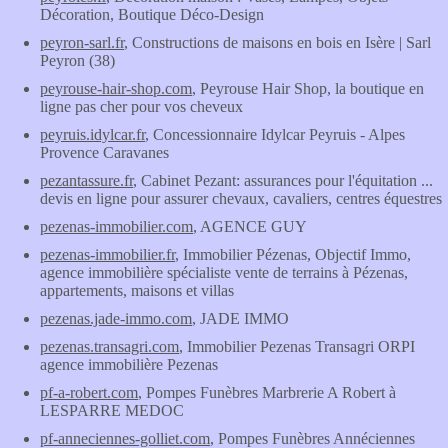
Décoration, Boutique Déco-Design
peyron-sarl.fr
, Constructions de maisons en bois en Isère | Sarl
Peyron (38)
peyrouse-hair-shop.com
, Peyrouse Hair Shop, la boutique en
ligne pas cher pour vos cheveux
peyruis.idylcar.fr
, Concessionnaire Idylcar Peyruis - Alpes
Provence Caravanes
pezantassure.fr
, Cabinet Pezant: assurances pour l'équitation ...
devis en ligne pour assurer chevaux, cavaliers, centres équestres
pezenas-immobilier.com
, AGENCE GUY
pezenas-immobilier.fr
, Immobilier Pézenas, Objectif Immo,
agence immobilière spécialiste vente de terrains à Pézenas,
appartements, maisons et villas
pezenas.jade-immo.com
, JADE IMMO
pezenas.transagri.com
, Immobilier Pezenas Transagri ORPI
agence immobilière Pezenas
pf-a-robert.com
, Pompes Funèbres Marbrerie A Robert à
LESPARRE MEDOC
pf-anneciennes-golliet.com
, Pompes Funèbres Annéciennes