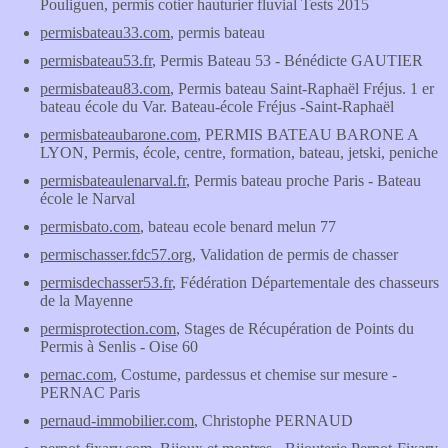
Pouliguen, permis cotier hauturier fluvial Tests 2015
permisbateau33.com
, permis bateau
permisbateau53.fr
, Permis Bateau 53 - Bénédicte GAUTIER
permisbateau83.com
, Permis bateau Saint-Raphaël Fréjus. 1 er
bateau école du Var. Bateau-école Fréjus -Saint-Raphaël
permisbateaubarone.com
, PERMIS BATEAU BARONE A
LYON, Permis, école, centre, formation, bateau, jetski, peniche
permisbateaulenarval.fr
, Permis bateau proche Paris - Bateau
école le Narval
permisbato.com
, bateau ecole benard melun 77
permischasser.fdc57.org
, Validation de permis de chasser
permisdechasser53.fr
, Fédération Départementale des chasseurs
de la Mayenne
permisprotection.com
, Stages de Récupération de Points du
Permis à Senlis - Oise 60
pernac.com
, Costume, pardessus et chemise sur mesure -
PERNAC Paris
pernaud-immobilier.com
, Christophe PERNAUD