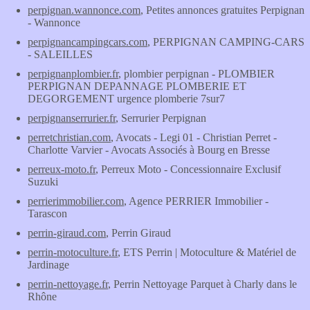
perpignan.wannonce.com
, Petites annonces gratuites Perpignan
- Wannonce
perpignancampingcars.com
, PERPIGNAN CAMPING-CARS
- SALEILLES
perpignanplombier.fr
, plombier perpignan - PLOMBIER
PERPIGNAN DEPANNAGE PLOMBERIE ET
DEGORGEMENT urgence plomberie 7sur7
perpignanserrurier.fr
, Serrurier Perpignan
perretchristian.com
, Avocats - Legi 01 - Christian Perret -
Charlotte Varvier - Avocats Associés à Bourg en Bresse
perreux-moto.fr
, Perreux Moto - Concessionnaire Exclusif
Suzuki
perrierimmobilier.com
, Agence PERRIER Immobilier -
Tarascon
perrin-giraud.com
, Perrin Giraud
perrin-motoculture.fr
, ETS Perrin | Motoculture & Matériel de
Jardinage
perrin-nettoyage.fr
, Perrin Nettoyage Parquet à Charly dans le
Rhône