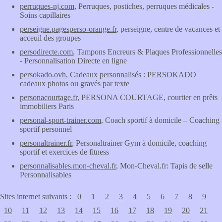
perruques-nj.com
, Perruques, postiches, perruques médicales -
Soins capillaires
perseigne.pagesperso-orange.fr
, perseigne, centre de vacances et
acceuil des groupes
persodirecte.com
, Tampons Encreurs & Plaques Professionnelles
- Personnalisation Directe en ligne
persokado.ovh
, Cadeaux personnalisés : PERSOKADO
cadeaux photos ou gravés par texte
personacourtage.fr
, PERSONA COURTAGE, courtier en prêts
immobiliers Paris
personal-sport-trainer.com
, Coach sportif à domicile – Coaching
sportif personnel
personaltrainer.fr
, Personaltrainer Gym à domicile, coaching
sportif et exercices de fitness
personnalisables.mon-cheval.fr
, Mon-Cheval.fr: Tapis de selle
Personnalisables
Sites internet suivants :
0
1
2
3
4
5
6
7
8
9
10
11
12
13
14
15
16
17
18
19
20
21