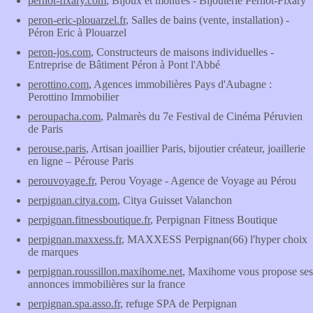
pernot-fixary.com
, Bijoux et montres - Bijouterie Pernot-Fixary
peron-eric-plouarzel.fr
, Salles de bains (vente, installation) -
Péron Eric à Plouarzel
peron-jos.com
, Constructeurs de maisons individuelles -
Entreprise de Bâtiment Péron à Pont l'Abbé
perottino.com
, Agences immobilières Pays d'Aubagne :
Perottino Immobilier
peroupacha.com
, Palmarès du 7e Festival de Cinéma Péruvien
de Paris
perouse.paris
, Artisan joaillier Paris, bijoutier créateur, joaillerie
en ligne – Pérouse Paris
perouvoyage.fr
, Perou Voyage - Agence de Voyage au Pérou
perpignan.citya.com
, Citya Guisset Valanchon
perpignan.fitnessboutique.fr
, Perpignan Fitness Boutique
perpignan.maxxess.fr
, MAXXESS Perpignan(66) l'hyper choix
de marques
perpignan.roussillon.maxihome.net
, Maxihome vous propose ses
annonces immobilières sur la france
perpignan.spa.asso.fr
, refuge SPA de Perpignan