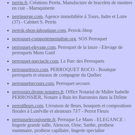
perrin.fr
, Créations Perrin, Manufacture de bracelets de montres
en cuir - Maroquinerie
perrinserge.com
, Agence immobilière à Tours, Indre et Loire
(37) - Cabinet S. Perrin
perrok-shop-laboutique.com
, Perrok-Shop
perroquet-comportementaliste.org
, SOS Perroquet
perroquet-elevage.com
, Perroquet de la lauze - Elevage de
perroquets Mons Gard
perroquet-spectacle.com
, Le Parc des Perroquets
perroquetroco.com
, PERROQUET ROCO - Boutique
perroquets et oiseaux de compagnie du Québec
perroquetsecours.com
, Perroquet secours
perrossier.drome.notaires.fr
, Office Notarial de Maître Isabelle
PERROSSIER, Notaire à Buis les Baronnies dans la Drôme
perrotfleurs.com
, Livraison de fleurs, bouquets et compositions
florales à Lunéville et alentours 7J/7 - Perrot Fleurs
perruquelecoqjosette.fr
, Perruque Le Mans - ELEGANCE :
lingerie grande taille, Alencon, Orne, Sarthe, prothese
mammaire, prothese capillaire, lingerie specialise