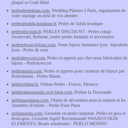
plaqué or Gold filled
perlesdemotions.com
, Wedding Planner à Paris, organisation de
votre mariage au-delà de vos attentes
perlesdetahiti-boutique.fr
, Perles de Tahiti boutique
perlesdiscount.fr
, PERLES DISCOUNT : Perles cristal
Swarovski, Boheme, toutes perles fantaisie et accessoires
perlesetvous-bijoux.com
, Vente bijoux fantaisies lyon : bijouterie
lyon - Perles & vous
perleslowcost.com
, Perles et apprets pas cher pour fabrication de
bijoux - Perleslowcost
perlesmania.com
, Perles et apprets pour createurs de bijoux par
Perlesmania - Perles Mania
perlesvelmar.fr
, Velmar Perles - France, Monaco
perlinelatisserande.over-blog.com
, Perline la Tisserande
perlinpaonpaon.com
, Objets de décoration pour la maison et les
chambres d'enfant. - Perlin Paon Paon
perlomondo.com
, Grossiste en perles fantaisie, Perles en gros et
demi-gros, Grossiste Agréé Recommandé SWAROVSKI®
ELEMENTS, Beads wholesaler - PERLO MONDO