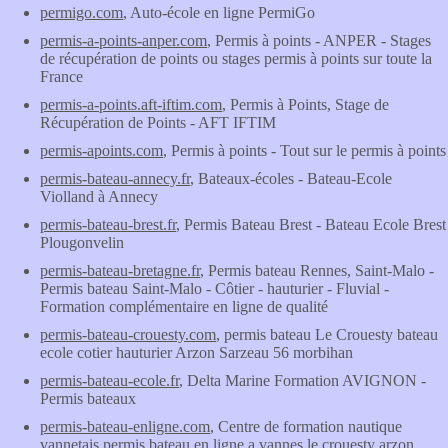
permigo.com
, Auto-école en ligne PermiGo
permis-a-points-anper.com
, Permis à points - ANPER - Stages
de récupération de points ou stages permis à points sur toute la
France
permis-a-points.aft-iftim.com
, Permis à Points, Stage de
Récupération de Points - AFT IFTIM
permis-apoints.com
, Permis à points - Tout sur le permis à points
permis-bateau-annecy.fr
, Bateaux-écoles - Bateau-Ecole
Violland à Annecy
permis-bateau-brest.fr
, Permis Bateau Brest - Bateau Ecole Brest
Plougonvelin
permis-bateau-bretagne.fr
, Permis bateau Rennes, Saint-Malo -
Permis bateau Saint-Malo - Côtier - hauturier - Fluvial -
Formation complémentaire en ligne de qualité
permis-bateau-crouesty.com
, permis bateau Le Crouesty bateau
ecole cotier hauturier Arzon Sarzeau 56 morbihan
permis-bateau-ecole.fr
, Delta Marine Formation AVIGNON -
Permis bateaux
permis-bateau-enligne.com
, Centre de formation nautique
vannetais permis bateau en ligne a vannes le crouesty arzon