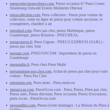
pneucenter.monwebpro.com
, Pneus occasion 67 Pneu Center
Strasbourg Ostwald Erstein Molsheim Obernai
pneucollection.com
, Pneu collection : Pneus pour voiture de
collection, vente en ligne de pneus pour voiture ancienne, et
youngtimers, chambre à air
pneudeal.com
, Pneu pas cher, pneus Martinique, pneus
Guadeloupe, pneus Réunion - PNEUDEAL
pneuexpress.fr
, Pneu Gigean - PNEUS EXPRESS (SARL) :
pneus pas cher, Sete
pneugp.com
, PNEUGP.COM : Importateur de pneus en
Guadeloupe
pneumalin.fr
, Pneu chez Pneu Malin
pneumatique-pas-cher.com
, Achat de pneus pas cher pour votre
voiture - Pneu Pas Cher
pneumoto.org
, Pneu moto - Pneu-moto.eu
pneuoccas.com
, PneuOccas.com - Pneu, Pneus, Pneu pas cher,
Pneus auto, Pneus discount, Pneu occasion, Pneus d'occasions,
pneu occaz - PneuOccas.com
pneuoullins.com
, Pneus (vente montage) - La Maison du Pneu à
Oullins