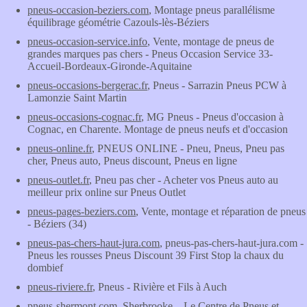
pneus-occasion-beziers.com
, Montage pneus parallélisme
équilibrage géométrie Cazouls-lès-Béziers
pneus-occasion-service.info
, Vente, montage de pneus de
grandes marques pas chers - Pneus Occasion Service 33-
Accueil-Bordeaux-Gironde-Aquitaine
pneus-occasions-bergerac.fr
, Pneus - Sarrazin Pneus PCW à
Lamonzie Saint Martin
pneus-occasions-cognac.fr
, MG Pneus - Pneus d'occasion à
Cognac, en Charente. Montage de pneus neufs et d'occasion
pneus-online.fr
, PNEUS ONLINE - Pneu, Pneus, Pneu pas
cher, Pneus auto, Pneus discount, Pneus en ligne
pneus-outlet.fr
, Pneu pas cher - Acheter vos Pneus auto au
meilleur prix online sur Pneus Outlet
pneus-pages-beziers.com
, Vente, montage et réparation de pneus
- Béziers (34)
pneus-pas-chers-haut-jura.com
, pneus-pas-chers-haut-jura.com -
Pneus les rousses Pneus Discount 39 First Stop la chaux du
dombief
pneus-riviere.fr
, Pneus - Rivière et Fils à Auch
pneus-shermont.com
, Sherbrooke – Le Centre de Pneus et