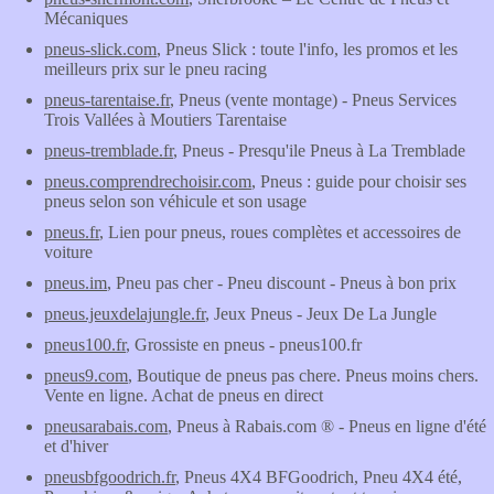
Mécaniques
pneus-slick.com
, Pneus Slick : toute l'info, les promos et les
meilleurs prix sur le pneu racing
pneus-tarentaise.fr
, Pneus (vente montage) - Pneus Services
Trois Vallées à Moutiers Tarentaise
pneus-tremblade.fr
, Pneus - Presqu'ile Pneus à La Tremblade
pneus.comprendrechoisir.com
, Pneus : guide pour choisir ses
pneus selon son véhicule et son usage
pneus.fr
, Lien pour pneus, roues complètes et accessoires de
voiture
pneus.im
, Pneu pas cher - Pneu discount - Pneus à bon prix
pneus.jeuxdelajungle.fr
, Jeux Pneus - Jeux De La Jungle
pneus100.fr
, Grossiste en pneus - pneus100.fr
pneus9.com
, Boutique de pneus pas chere. Pneus moins chers.
Vente en ligne. Achat de pneus en direct
pneusarabais.com
, Pneus à Rabais.com ® - Pneus en ligne d'été
et d'hiver
pneusbfgoodrich.fr
, Pneus 4X4 BFGoodrich, Pneu 4X4 été,