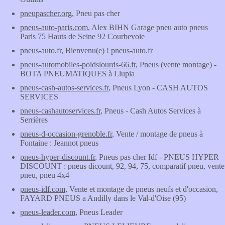
pneupascher.org
, Pneu pas cher
pneus-auto-paris.com
, Alex BIHN Garage pneu auto pneus
Paris 75 Hauts de Seine 92 Courbevoie
pneus-auto.fr
, Bienvenu(e) ! pneus-auto.fr
pneus-automobiles-poidslourds-66.fr
, Pneus (vente montage) -
BOTA PNEUMATIQUES à Llupia
pneus-cash-autos-services.fr
, Pneus Lyon - CASH AUTOS
SERVICES
pneus-cashautoservices.fr
, Pneus - Cash Autos Services à
Serrières
pneus-d-occasion-grenoble.fr
, Vente / montage de pneus à
Fontaine : Jeannot pneus
pneus-hyper-discount.fr
, Pneus pas cher Idf - PNEUS HYPER
DISCOUNT : pneus dicount, 92, 94, 75, comparatif pneu, vente
pneu, pneu 4x4
pneus-idf.com
, Vente et montage de pneus neufs et d'occasion,
FAYARD PNEUS a Andilly dans le Val-d'Oise (95)
pneus-leader.com
, Pneus Leader