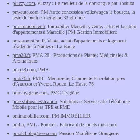
pluzzy.com
, Pluzzy : Le meilleur de la domotique par Toshiba
pm-auto.com
, PM Auto: concession volkswagen le bouscat, la
teste de buch et mérignac 33 gironde
pm-immobilier.fr
, Immobilier Marseille, vente, achat et location
d'appartements à Marseille | PM Gestion Immobilière
pm-promotion.fr
, Vente, achat d'appartements et logement
résidentiel à Nantes et La Baule
pma28.fr
, PMA 28 - Productions de Plantes Médicinales &
Aromatiques
pma78.com
, PMA
pmb76.fr
, PMB - Menuiserie, Charpente Et isolation pres
d'Autretot et Yvetot, Rouen, Le Havre 76
pmc-hygiene.com
, PMC Hygiène
pme.sfrbusinessteam.fr
, Solutions et Services de Téléphonie
Mobile pour les TPE et PME
pmimmobilier.com
, PM IMMOBILIER
pml.fr
, PML - Pomoël - Fabricant de jouets musicaux
pmo84.blog4ever.com
, Passion Modélisme Orangeois