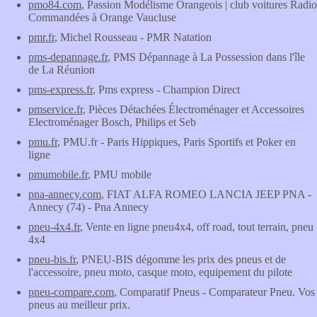
pmo84.com
, Passion Modélisme Orangeois | club voitures Radio
Commandées à Orange Vaucluse
pmr.fr
, Michel Rousseau - PMR Natation
pms-depannage.fr
, PMS Dépannage à La Possession dans l'île
de La Réunion
pms-express.fr
, Pms express - Champion Direct
pmservice.fr
, Pièces Détachées Électroménager et Accessoires
Electroménager Bosch, Philips et Seb
pmu.fr
, PMU.fr - Paris Hippiques, Paris Sportifs et Poker en
ligne
pmumobile.fr
, PMU mobile
pna-annecy.com
, FIAT ALFA ROMEO LANCIA JEEP PNA -
Annecy (74) - Pna Annecy
pneu-4x4.fr
, Vente en ligne pneu4x4, off road, tout terrain, pneu
4x4
pneu-bis.fr
, PNEU-BIS dégomme les prix des pneus et de
l'accessoire, pneu moto, casque moto, equipement du pilote
pneu-compare.com
, Comparatif Pneus - Comparateur Pneu. Vos
pneus au meilleur prix.