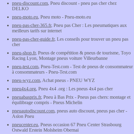
pneu-discount.com
, Pneu discount - pneu pas cher chez
DELKO
pneu-moto.eu
, Pneu moto - Pneu-moto.eu
pneu-pas-cher-365.fr
, Pneu pas Cher : Les pneumatiques aux
meilleurs tarifs sur internet
pneu-pas-cher-guide.fr
, Les conseils pour trouver un pneu pas
cher
pneu-shop.fr
, Pneus de compétition & pneus de tourisme, Toyo
Racing Lyon, Montage pneus voiture Villeurbanne
pneu-test.com
, Pneu-Test.com - Test de pneus de consommateur
à consommateurs - Pneu-Test.com
pneu-wyz.com
, Achat pneus - PNEU WYZ
pneu4x4.org
, Pneu 4x4 .org : Les pneus 4x4 pas cher
pneuabasprix.fr
, Pneu à Bas Prix - Pneus pas chers: montage et
équilibrage compris - Pneus Michelin
pneuautodiscount.com
, pneus auto discount, pneus pas cher -
Aslon Pneu
pneucenter.eu
, Pneus occasion 67 Pneu Center Strasbourg
Ostwald Erstein Molsheim Obernai