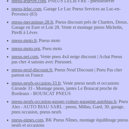
pneus-lelievre.com
, PNEUS LELIEVRE - pneuslelievre
pneus-leluc.com
, Garage Le Luc Pneus Services au Luc-en-
Provence (83)
pneus-mecanique-28.fr
, Pneus discount près de Chartres, Dreux.
Garage en Eure et Loir 28. Vente et montage pneus Michelin,
Pirelli à Lèves
pneus-moto.fr
, Pneus moto
pneus-moto.org
, Pneu moto
pneus-net.com
, Vente pneu 4x4 neige discount | Achat Pneus
pas cher 4 saisons avec Pneusnet.
pneus-neuf-discount.fr
, Pneus Neuf Discount | Pneu Pas cher
partout en France
pneus-neufs-occasion-33.fr
, Vente pneus neufs et occasions
Gironde 33 - Montage pneus, jantes Le Bouscat proche de
Bordeaux - BOUSCAT PNEUS
pneus-neufs-occasion-garage-voiture-garagiste.autobiau.fr
, Pneu
Ales - AUTO BIAU SARL : pneus, Millau, Gard, 30, garage,
pneu occasion, pneus neufs
pneus-nimes.com
, BK Pneus Nîmes, montage équilibrage pneus
neufs et occasions