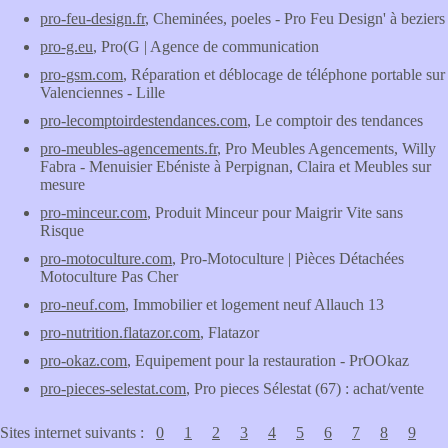
pro-feu-design.fr
, Cheminées, poeles - Pro Feu Design' à beziers
pro-g.eu
, Pro(G | Agence de communication
pro-gsm.com
, Réparation et déblocage de téléphone portable sur
Valenciennes - Lille
pro-lecomptoirdestendances.com
, Le comptoir des tendances
pro-meubles-agencements.fr
, Pro Meubles Agencements, Willy
Fabra - Menuisier Ebéniste à Perpignan, Claira et Meubles sur
mesure
pro-minceur.com
, Produit Minceur pour Maigrir Vite sans
Risque
pro-motoculture.com
, Pro-Motoculture | Pièces Détachées
Motoculture Pas Cher
pro-neuf.com
, Immobilier et logement neuf Allauch 13
pro-nutrition.flatazor.com
, Flatazor
pro-okaz.com
, Equipement pour la restauration - PrOOkaz
pro-pieces-selestat.com
, Pro pieces Sélestat (67) : achat/vente
Sites internet suivants :
0
1
2
3
4
5
6
7
8
9