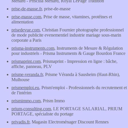
Ménard - Priscilla Ménard, Royal LePage Tradition
prise-de-masse.fr
, prise-de-masse
prise-masse.com
, Prise de masse, vitamines, protéines et
alimentation
prisedevue.com
, Christian Fournier photographe professionnel
de mode publicite evenementiel industrie mariage sous-marin
corporate a Paris
prisma-instruments.com
, Instruments de Mesure & Régulation
pour industriels - Prisma Instruments & Gauge Bourdon France
prismaprint.com
, Prismaprint - Impression en ligne : bâche,
affiche, panneau, PLV
prisme-veranda.fr
, Prisme Véranda à Sausheim (Haut-Rhin),
Mulhouse
prismemploi.eu
, Prism'emploi - Professionnels du recrutement et
de l'intérim
prismimmo.com
, Prism Immo
prium-consulting.com
, LE PORTAGE SALARIAL, PRIUM
PORTAGE, spécialiste du portage
privadis.fr
, Magasin Electroménager Discount Rennes