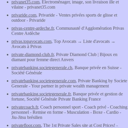
privanet35.com
, Electroménager, image, son livraison ille et
vilaine - privanet35.com
privaride.com
, Privaride - Ventes privées sports de glisse et
outdoor - Privaride
privas-centre-ardeche.fr
, Communauté d'Agglomération Privas
Centre Ardèche
privas.topavocats.com
, Top Avocats → Liste d'avocats →
Avocats à Privas
private-diamond-club.fr
, Private Diamond Club | Bijoux en
diamant pour femme direct Anvers
privatebanking.societegenerale.ch
, Banque privée en Suisse -
Société Générale
privatebanking.societegenerale.com
, Private Banking by Societe
Generale - Your partner in private wealth management
privatebanking.societegenerale.fr
, Banque privée et gestion de
fortune, Société Générale Private Banking France
privatecoach.fr
, Coach personnel sport - Coach privé - Coaching
personnel - Remise en forme - Musculation - Boxe - Cardio -
Jiu-Jitsu brésilien
privatefloor.com
, The 1st Private Sales site at Cost Prices! -