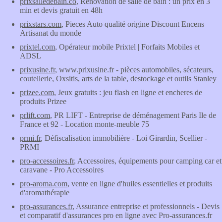
prixsalledebain.co
, Rénovation de salle de bain : un prix en 3
min et devis gratuit en 48h
prixstars.com
, Pieces Auto qualité origine Discount Encens
Artisanat du monde
prixtel.com
, Opérateur mobile Prixtel | Forfaits Mobiles et
ADSL
prixusine.fr
, www.prixusine.fr - pièces automobiles, sécateurs,
coutellerie, Oxsitis, arts de la table, destockage et outils Stanley
prizee.com
, Jeux gratuits : jeu flash en ligne et encheres de
produits Prizee
prlift.com
, PR LIFT - Entreprise de déménagement Paris Ile de
France et 92 - Location monte-meuble 75
prmi.fr
, Défiscalisation immobilière - Loi Girardin, Scellier -
PRMI
pro-accessoires.fr
, Accessoires, équipements pour camping car et
caravane - Pro Accessoires
pro-aroma.com
, vente en ligne d'huiles essentielles et produits
d'aromathérapie
pro-assurances.fr
, Assurance entreprise et professionnels - Devis
et comparatif d'assurances pro en ligne avec Pro-assurances.fr