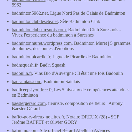
5962
badminton5962.net
, Ligue Nord Pas de Calais de Badminton
badmintonclubdesete.net
, Sète Badminton Club
badmintonclubsuresnois.com
, Badminton Club Suresnois -
Vivez l'expérience du badminton à Suresnes
badmintonmuret.wordpress.com
, Badminton Muret | 5 grammes
de plumes, des tonnes d'émotions
badmintonpicardie.fr
, Ligue de Picardie de Badminton
badnsquash.fr
, Bad'n Squash
badoulin.fr
, Vins Bio d'Auvergne : Il était une fois Badoulin
badsaintais.com
, Badminton Saintais
badticeepslyon.free.fr
, Les 5 niveaux de compétences attendues
en Badminton
baeslergerard.com
, fleuriste, composition de fleurs - Antony |
Baesler Gérard
baffet-gory-dreux.notaires.fr
, Notaire DREUX (28) - SCP
Jérôme BAFFET et Olivier GORY
bafimmo.com
, Site officiel Bérard Abelli | 5 Agences