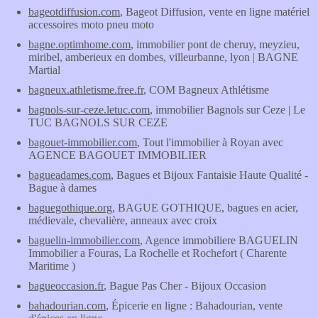
bageotdiffusion.com
, Bageot Diffusion, vente en ligne matériel
accessoires moto pneu moto
bagne.optimhome.com
, immobilier pont de cheruy, meyzieu,
miribel, amberieux en dombes, villeurbanne, lyon | BAGNE
Martial
bagneux.athletisme.free.fr
, COM Bagneux Athlétisme
bagnols-sur-ceze.letuc.com
, immobilier Bagnols sur Ceze | Le
TUC BAGNOLS SUR CEZE
bagouet-immobilier.com
, Tout l'immobilier à Royan avec
AGENCE BAGOUET IMMOBILIER
bagueadames.com
, Bagues et Bijoux Fantaisie Haute Qualité -
Bague à dames
baguegothique.org
, BAGUE GOTHIQUE, bagues en acier,
médievale, chevalière, anneaux avec croix
baguelin-immobilier.com
, Agence immobiliere BAGUELIN
Immobilier a Fouras, La Rochelle et Rochefort ( Charente
Maritime )
bagueoccasion.fr
, Bague Pas Cher - Bijoux Occasion
bahadourian.com
, Épicerie en ligne : Bahadourian, vente