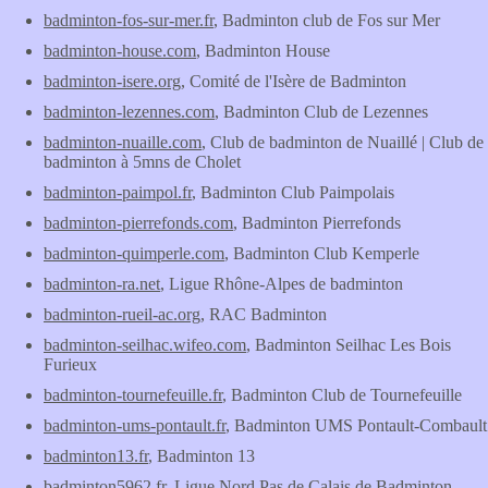
badminton-fos-sur-mer.fr
, Badminton club de Fos sur Mer
badminton-house.com
, Badminton House
badminton-isere.org
, Comité de l'Isère de Badminton
badminton-lezennes.com
, Badminton Club de Lezennes
badminton-nuaille.com
, Club de badminton de Nuaillé | Club de
badminton à 5mns de Cholet
badminton-paimpol.fr
, Badminton Club Paimpolais
badminton-pierrefonds.com
, Badminton Pierrefonds
badminton-quimperle.com
, Badminton Club Kemperle
badminton-ra.net
, Ligue Rhône-Alpes de badminton
badminton-rueil-ac.org
, RAC Badminton
badminton-seilhac.wifeo.com
, Badminton Seilhac Les Bois
Furieux
badminton-tournefeuille.fr
, Badminton Club de Tournefeuille
badminton-ums-pontault.fr
, Badminton UMS Pontault-Combault
badminton13.fr
, Badminton 13
badminton5962.fr
, Ligue Nord Pas de Calais de Badminton -