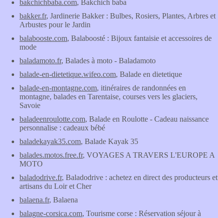
bakchichbaba.com
, Bakchich baba
bakker.fr
, Jardinerie Bakker : Bulbes, Rosiers, Plantes, Arbres et
Arbustes pour le Jardin
balabooste.com
, Balaboosté : Bijoux fantaisie et accessoires de
mode
baladamoto.fr
, Balades à moto - Baladamoto
balade-en-dietetique.wifeo.com
, Balade en dietetique
balade-en-montagne.com
, itinéraires de randonnées en
montagne, balades en Tarentaise, courses vers les glaciers,
Savoie
baladeenroulotte.com
, Balade en Roulotte - Cadeau naissance
personnalise : cadeaux bébé
baladekayak35.com
, Balade Kayak 35
balades.motos.free.fr
, VOYAGES A TRAVERS L'EUROPE A
MOTO
baladodrive.fr
, Baladodrive : achetez en direct des producteurs et
artisans du Loir et Cher
balaena.fr
, Balaena
balagne-corsica.com
, Tourisme corse : Réservation séjour à