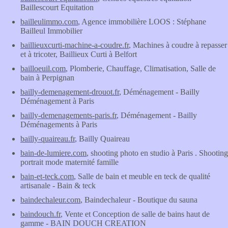
Baillescourt Equitation
bailleulimmo.com
, Agence immobilière LOOS : Stéphane
Bailleul Immobilier
baillieuxcurti-machine-a-coudre.fr
, Machines à coudre à repasser
et à tricoter, Baillieux Curti à Belfort
bailloeuil.com
, Plomberie, Chauffage, Climatisation, Salle de
bain à Perpignan
bailly-demenagement-drouot.fr
, Déménagement - Bailly
Déménagement à Paris
bailly-demenagements-paris.fr
, Déménagement - Bailly
Déménagements à Paris
bailly-quaireau.fr
, Bailly Quaireau
bain-de-lumiere.com
, shooting photo en studio à Paris . Shooting
portrait mode maternité famille
bain-et-teck.com
, Salle de bain et meuble en teck de qualité
artisanale - Bain & teck
baindechaleur.com
, Baindechaleur - Boutique du sauna
baindouch.fr
, Vente et Conception de salle de bains haut de
gamme - BAIN DOUCH CREATION