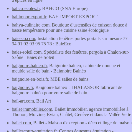
d'épices en ligne
bahco-ecoles.fr
, BAHCO (SNA Europe)
bahimportexport.fr
, BAH IMPORT EXPORT
bahya-culinaire.com
, Boutique d'ustensiles de cuisson douce à
basse température pour une cuisine saine écologique
baieeco.com
, Installation fenêtres portes portails sur mesure 77
94 91 92 93 95 75 78 : BaieEco
baies-soleil.com
, Spécialiste des fenêtres, pergola à Chalon-sur-
Saône | Baies de Soleil
baignoire-balneo.fr
, Baignoire balneo, cabine de douche et
meuble salle de bain - Baignoire Balnéo
baignoire-en-bois.fr
, MBE salles de bains
baignoire.fr
, Baignoire balneo : THALASSOR fabricant de
baignoire balnéo pour votre salle de bain
bail-art.com
, Bail Art
bailet-immobilier.com
, Bailet Immobilier, agence immobilière à
Thonon, Morzine, Évian, Châtel, Genève et dans la Vallée Verte
bailet.com
, Bailet - Maison d'exception - déco et linge de maison
baillescourt-equitation.fr
, Centres équestres équitation -