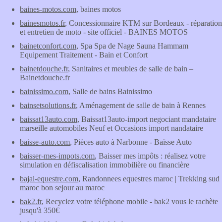
baines-motos.com
, baines motos
bainesmotos.fr
, Concessionnaire KTM sur Bordeaux - réparation
et entretien de moto - site officiel - BAINES MOTOS
bainetconfort.com
, Spa Spa de Nage Sauna Hammam
Equipement Traitement - Bain et Confort
bainetdouche.fr
, Sanitaires et meubles de salle de bain –
Bainetdouche.fr
bainissimo.com
, Salle de bains Bainissimo
bainsetsolutions.fr
, Aménagement de salle de bain à Rennes
baissat13auto.com
, Baissat13auto-import negociant mandataire
marseille automobiles Neuf et Occasions import nandataire
baisse-auto.com
, Pièces auto à Narbonne - Baïsse Auto
baisser-mes-impots.com
, Baisser mes impôts : réalisez votre
simulation en défiscalisation immobilière ou financière
bajal-equestre.com
, Randonnees equestres maroc | Trekking sud
maroc bon sejour au maroc
bak2.fr
, Recyclez votre téléphone mobile - bak2 vous le rachète
jusqu'à 350€