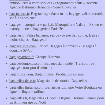
immobilieres à votre services - Programmes neufs - Revente |
Agence Bafimmo Briancon - Serre Chevalier
bag-factory.fr
, Bag factory : Sac à main, bagage, valise, cartable,
sac à dos pas cher
bagages-maroquinerie-paris.fr
, Maroquinerie Valéry – Expert en
maroquinerie et bagagerie à Paris 5e
bagages.fr
, Valise bagages, sac de voyage Samsonite, Delsey
moins cheres - Bagages.fr
bagages.sncf.com
, Service Bagages à domicile - Bagages à
domicile SNCF
bagagesavivre.fr
, Groupe Horizon
bagagesdumonde.com
, Bagages du monde : Transport de
bagages, transport d'animaux
baganfilms.com
, Bagan Films | Production cinéma
bagatelles-deco.fr
, Magasin de décoration Bagatelles
bagatelles-lingerie.com
, Bagatelles Lingerie Votre Boutique en
ligne de lingerie raffinée
bagatelles.fr
, Bagatelles - Cadeau Original Homme Femme pour
un Anniversaire ou Noël