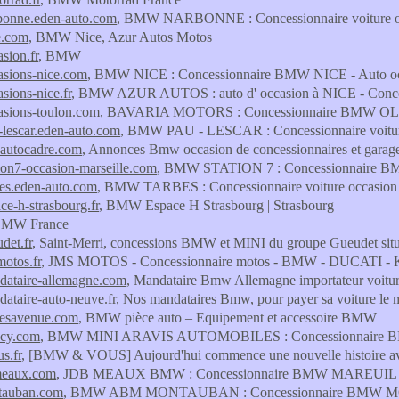
onne.eden-auto.com
, BMW NARBONNE : Concessionnaire voiture occ
e.com
, BMW Nice, Azur Autos Motos
sion.fr
, BMW
sions-nice.com
, BMW NICE : Concessionnaire BMW NICE - Auto o
ions-nice.fr
, BMW AZUR AUTOS : auto d' occasion à NICE - Conc
sions-toulon.com
, BAVARIA MOTORS : Concessionnaire BMW OL
lescar.eden-auto.com
, BMW PAU - LESCAR : Concessionnaire voiture 
autocadre.com
, Annonces Bmw occasion de concessionnaires et garag
on7-occasion-marseille.com
, BMW STATION 7 : Concessionnaire 
es.eden-auto.com
, BMW TARBES : Concessionnaire voiture occasion e
e-h-strasbourg.fr
, BMW Espace H Strasbourg | Strasbourg
BMW France
det.fr
, Saint-Merri, concessions BMW et MINI du groupe Gueudet situ
otos.fr
, JMS MOTOS - Concessionnaire motos - BMW - DUCAT
ataire-allemagne.com
, Mandataire Bmw Allemagne importateur voitu
taire-auto-neuve.fr
, Nos mandataires Bmw, pour payer sa voiture le 
esavenue.com
, BMW pièce auto – Equipement et accessoire BMW
cy.com
, BMW MINI ARAVIS AUTOMOBILES : Concessionnaire 
s.fr
, [BMW & VOUS] Aujourd'hui commence une nouvelle histoire
eaux.com
, JDB MEAUX BMW : Concessionnaire BMW MAREUIL
auban.com
, BMW ABM MONTAUBAN : Concessionnaire BMW 