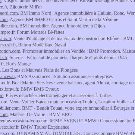
m
, Vosges randonnées et découvertes avec Bureau Montagne Hautes Vo
ee.fr
, Bijouterie Mill'or
nord.com
, BM Immo Nord | Agence immobilière à Halluin, Ronc, Wer
com
, Agence BM IMMO Carros et Saint Martin de la Vésubie
lier.com
, BM Immobilier, Agence Immobilière à Dijon
umpro.fr
, Forum Motards BM'istes
aux.fr
, Vente d'outillage et de matériaux de construction Rhône - BML
so.sfr.fr
, Bairon Modélisme Naval
otion.com
, Promoteur immobilier en Vendée : BMP Promotion. Maison
s.fr
, Scierie - Fabricant de parquets, charpente et plots depuis 1945
fr
, Boris Mange
, Les Bons et Mauvais Plans de Plongées
ances.fr
, BMS Assurances - Solution assurances entreprises
ux.fr
, Boat Marine Services : vente bateaux, agent Alubat, courtage occ
ux.bmw.fr
, BMW BMS Evreux
om
, Pièces détachées électroménager et accessoires à Tarbes
.com
, Vente Voilier Bateau moteur occasion Toulon, Location Voilier - 
bilier.com
, BMT - Benoît Touati, votre expert immobilier à Bourges et 
.com
, Matériel De Voirie - BMV BRO
enue-occasion-lyon.com
, 6EME AVENUE BMW : Concessionnaire
etourer.fr
, BMW Tourer Experience
ers.com
, DYNAMISM AUTOMOBILES : Concessionnaire BMW B