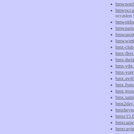
bmwnordp
bmwoccas
occasio
bmwoldsc
bmwparis.
bmwsporte
bmwwinte
bmx-club-
bmx-flers.
bmx-theix
bmx-vdg
bmx-vore
bmx.avrill
bmx.franco
bmx.jeuxd
bmx.saint.
bmx2day
bmxbeyno
bmxc15.f
bmxcarpe
bmxcavig