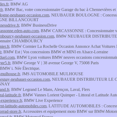
les.fr
, BMW AG
fr
, BMW Bac, votre concessionnaire Garage du bac à Chennevières et 
ogne-neubauer-occasion.com
, NEUBAUER BOULOGNE : Concessi
GNE BILLANCOURT
essdrive.fr
, BMW BusinessDrive
assonne.eden-auto.com
, BMW CARCASSONNE : Concessionnaire voitur
bourcy-neubauer-occasion.com
, BMW NEUBAUER DISTRIBUTEUR
ionnaire CHAMBOURCY
ier.fr
, BMW Cormier La Rochelle Occasion Annonce Achat Voitures M
r
, BMW Est | Vos concessions BMW et MINI en Alsace-Lorraine
duel.com
, BMW Lyon voitures BMW neuves occasions concessionnai
ge5.fr
, BMW George V | 38 avenue George V, 75008 Paris
 BMW i. Née Électrique.
mulhouse.fr
, JMS AUTOMOBILE MULHOUSE
esnay-neubauer-occasion.com
, NEUBAUER DISTRIBUTEUR LE CHE
SNAY
and.fr
, BMW Legrand Le Mans, Alençon, Laval, Flers
al-latitude.fr
, BMW Vannes Lorient Quimper - Littoral et Latitude Auto
experience.fr
, BMW Live Experience
nt-latitude-automobiles.com
, LATITUDE AUTOMOBILES : Concessi
rad-store.fr
, Accessoires et equipement moto BMW sur BMW-Motorra
rrad.fr
, BMW Motorrad France