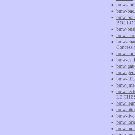
bmw-antil
bmw-bac.
bmw-boul
BOULO
bmw-busin
bmw-carc
bmw-cham
Concess
bmw-corm
bmw-est.f
bmw-gau
bmw-geor
bmw-i.fr
,
bmw-jms-
bmw-lech
LE CHE
bmw-legr
bmw-littor
bmw-live-
bmw-lorie
bmw-motor
bmw-moto