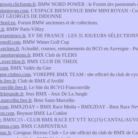
ower.clicforum.fr
, BMW NORD POWER : le Forum des passionnés d
ionroyan.com
, L'ESPACE BIENVENUE BMW MINI ROYAN : Con
n ST GEORGES DE DIDONNE
hool.eu
, Forum BMW anciennes et de collections.
fr
, BMW Paris-Vélizy
xperience.fr
, XV DE FRANCE : LES 31 JOUEURS SÉLECTIONN
rgolf.com
, BMW Winter Golf Cup
orcines.fr
, Actualité, courses, entrainements du BCO en Auvergne -
sportsregions.fr
, BMX Club de FLERS
.over-blog.fr
, BMX CLUB DE THEIX
.com
, BMX Vallée du Gier
ppe.clubeo.com
, VOREPPE BMX TEAM : site officiel du club de c
e.free.fr
, Club de BMX d'Avrillé
nville.free.fr
, Le Site du BCVO Franconville
elajungle.fr
, Jeux BMX - Jeux De La Jungle
marcellin.free.fr
, Bmx Saint-Marcellin
.com
, BMX2DAY » BMX Race Media » BMX2DAY - Bmx Race News V
st.com
, Beynost BMX La Cotière
r
, BMXC15 - CLUB BMX RACE ET VTT XC(15) CANTAL/AU
ntras.com
, BMX CARPENTRAS
nac.fr
, Cavignac Bicross Club » Le site officiel du club de BMX de C