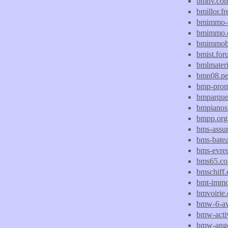
bmhv.co
bmillor.fr
bmimmo-
bmimmo.
bmimmobi
bmist.for
bmlmateri
bmn08.per
bmp-prom
bmparquet
bmpianos.
bmpp.org
bms-assur
bms-batea
bms-evre
bms65.c
bmschiff
bmt-immo
bmvoirie
bmw-6-av
bmw-activ
bmw-ang