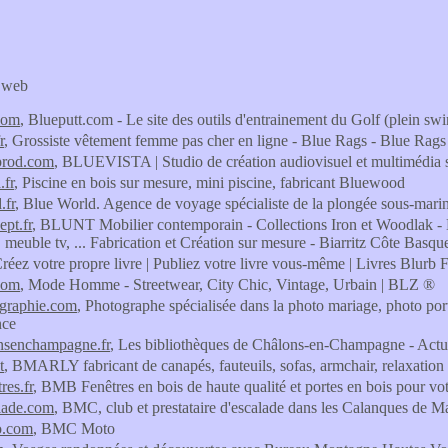
s web
com
, Blueputt.com - Le site des outils d'entrainement du Golf (plein swing
r
, Grossiste vêtement femme pas cher en ligne - Blue Rags - Blue Rags
prod.com
, BLUEVISTA | Studio de création audiovisuel et multimédia s
.fr
, Piscine en bois sur mesure, mini piscine, fabricant Bluewood
.fr
, Blue World. Agence de voyage spécialiste de la plongée sous-mari
ept.fr
, BLUNT Mobilier contemporain - Collections Iron et Woodlak - Meu
t, meuble tv, ... Fabrication et Création sur mesure - Biarritz Côte Basqu
Créez votre propre livre | Publiez votre livre vous-même | Livres Blurb 
com
, Mode Homme - Streetwear, City Chic, Vintage, Urbain | BLZ ®
graphie.com
, Photographe spécialisée dans la photo mariage, photo port
nce
nsenchampagne.fr
, Les bibliothèques de Châlons-en-Champagne - Actua
t
, BMARLY fabricant de canapés, fauteuils, sofas, armchair, relaxation
res.fr
, BMB Fenêtres en bois de haute qualité et portes en bois pour vo
lade.com
, BMC, club et prestataire d'escalade dans les Calanques de Ma
o.com
, BMC Moto