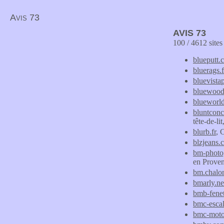
Avis 73
AVIS 73
100 / 4612 site
blueputt.
bluerags.f
bluevista
bluewood
blueworld
bluntconc
tête-de-li
blurb.fr
, 
blzjeans.
bm-photo
en Prove
bm.chalo
bmarly.ne
bmb-fenet
bmc-esca
bmc-mot