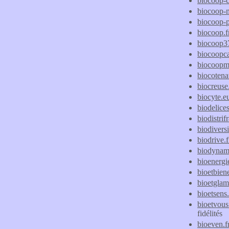
biocoop-
biocoop-m
biocoop-p
biocoop.f
biocoop3
biocoopc
biocoopm
biocotena
biocreuse.
biocyte.e
biodelices
biodistrif
biodivers
biodrive.f
biodynam
bioenergie
bioetbiene
bioetgla
bioetsens
bioetvou
fidélités
bioeven.f