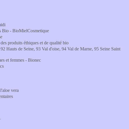
midi
ps Bio - BioMielCosmetique
se
es produits éthiques et de qualité bio
2 Hauts de Seine, 93 Val d'oise, 94 Val de Marne, 95 Seine Saint
mes et femmes - Bionec
cs
'aloe vera
ntaires
T