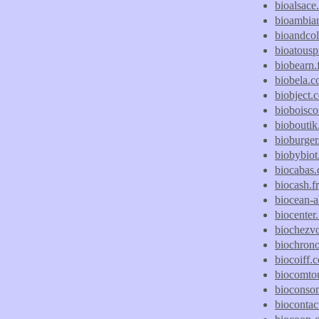
bioalsace
bioambia
bioandco
bioatousp
biobearn.f
biobela.
biobject.
bioboisco
biobouti
bioburger.
biobybio
biocabas
biocash.fr
biocean-a
biocenter.
biochezv
biochrono
biocoiff.
biocomto
bioconso
biocontact