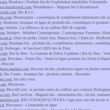
.com
, Bioalsace | Produits bio de l'exploitation maraîchère Schmaelzle
nce-hazebrouck.com
, Bioambiance - Magasin bio à Hazebrouck
leclub.com
, Bio & Co
rix.com
, Bioatousprix - cosmétiques & compléments alimentaires bio p
r
, Biobearn, boutique en ligne de produits bio, cosmétiques et produits
com
, biobela - La référence de la coiffure BIO & vegetale
com
, Biobject - Mobilier Contemporain - Contemporary Furniture | Bio
ncept.fr
, Abris de jardin, Chalet bois, Maison bois, Chalet kit : BioBoi
k.com
, Boutique bio - produits bio, compléments alimentaires, cosmétiques
fr
, Bioburger - le fast-food 100% bio de Paris
t.com
, Bio by Biot - La Gamme de Détox Capillaire | Bio by Biot - Vent
.com
, Biocabas - Panier Bio : Vente en ligne produits bio (fruits et légu
, Biocash
lgues-marines.com
, Biocean récolte, producteur algues et plantes marin
fr
, Bio Center - boutique bio - produits naturels - Biocenter
ous.com
, bio chez vous
.net
, Biochrono
com
, Biocoiff.com : le premier salon de coiffure aux couleurs Biologiqu
ut.com
, BioComTout - Magasin bio : alimentation bio, vin bio, ordinateur
macteurs.org
, BIO CONSOM'ACTEURS | Agir pour une bio locale et é
.fr
, Biocontact - Commande en ligne