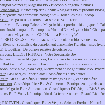
cec.com
, Biocoop Initiative Bio - Magasin bio à St-Memmie
arigoule-nimes.fr
, Magasins bio - Biocoop Marigoule à Nîmes
leinchamp.fr
, Pleinchamp dans la ville - Magasin bio et produits biol
r
, Magasins bio et produits biologiques - Boutiques bio Biocoop
7.com
, Magasin bio à Tours : BIOCOOP Salut Terre
ahors.com
, Biocoop Cahors - Magasin bio et produits biologiques à Ca
ontsdor.biocoop.net
, Biocoop des Monts d'Or - Magasin bio à Champ
ture.com
, Magasins bio - Côté Nature à Horbourg Wihr
fr
, BIO CREUSE – Votre magasin d'alimentation biologique et naturel
u
, Biocyte - spécialiste du complément alimentaire Keratine, acide hyal
.fr
, Biodélices | De bonnes recettes de cuisine bio
rais.com
, BIODISTRIFRAIS | Votre Spécialiste Bio
ite-dans-un-jardin.blogspot.com
, La biodiversité de mon jardin ou commen
r
, BioDrive : Votre magasin bio à Lille pour toutes vos courses bio
ie-boutique.bio-dynamie.org
, Mouvement de l'Agriculture Bio-Dynam
s.fr
, BioEnergies Expert Santé Compléments alimentaires
tre.fr
, BIO et Bien-être® : annuaire magasins BIO, et de bien-être
mour.com
, Cosmétique bio : Bio & Glamour – Boutique en ligne de cosm
.net
, Magasin Bio : Alimentation, Cosmétique et Diététique - Bio&Sens 
s.com
, BioEtVous, la boutique bio de la femme nature - Beauté Bien-êtr
r
, BIOEVEN - Cosmétiques Bio et Vegan - Soins et Produits Naturels