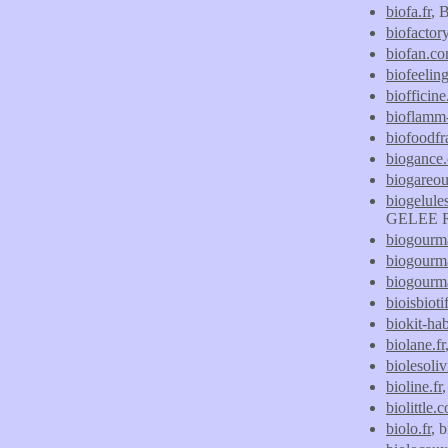
biofa.fr
, 
biofactory
biofan.c
biofeelin
biofficin
bioflamm-
biofoodfr
biogance
biogareou
biogelule
GELEE 
biogourm
biogourma
biogourm
bioisbiot
biokit-hab
biolane.fr
biolesoliv
bioline.fr
,
biolittle.
biolo.fr
, 