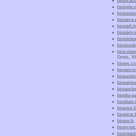
biolocau
biologie.e
biolumine
biomeca-
biomidi.fr
biomielc
biominime
biomonde
bion-pia
Denis, 30
bionec.c
bioomcos
bioparabo
biopariso
biopasch
biopha-n
biophare.f
bioprice.f
bioptron.f
biopur.fr
,
biorecept.
bioregard.