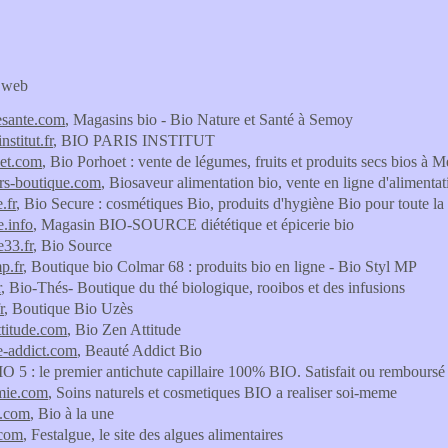
s web
esante.com
, Magasins bio - Bio Nature et Santé à Semoy
nstitut.fr
, BIO PARIS INSTITUT
oet.com
, Bio Porhoet : vente de légumes, fruits et produits secs bios à
rs-boutique.com
, Biosaveur alimentation bio, vente en ligne d'alimenta
.fr
, Bio Secure : cosmétiques Bio, produits d'hygiène Bio pour toute la 
e.info
, Magasin BIO-SOURCE diététique et épicerie bio
e33.fr
, Bio Source
p.fr
, Boutique bio Colmar 68 : produits bio en ligne - Bio Styl MP
r
, Bio-Thés- Boutique du thé biologique, rooibos et des infusions
r
, Boutique Bio Uzès
ttitude.com
, Bio Zen Attitude
e-addict.com
, Beauté Addict Bio
IO 5 : le premier antichute capillaire 100% BIO. Satisfait ou remboursé
mie.com
, Soins naturels et cosmetiques BIO a realiser soi-meme
e.com
, Bio à la une
.com
, Festalgue, le site des algues alimentaires