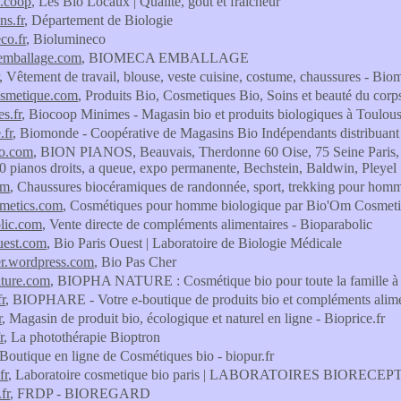
x.coop
, Les Bio Locaux | Qualité, goût et fraîcheur
ns.fr
, Département de Biologie
co.fr
, Biolumineco
emballage.com
, BIOMECA EMBALLAGE
, Vêtement de travail, blouse, veste cuisine, costume, chaussures - Bio
osmetique.com
, Produits Bio, Cosmetiques Bio, Soins et beauté du cor
s.fr
, Biocoop Minimes - Magasin bio et produits biologiques à Toulou
.fr
, Biomonde - Coopérative de Magasins Bio Indépendants distribuant d
no.com
, BION PIANOS, Beauvais, Therdonne 60 Oise, 75 Seine Paris, 9
0 pianos droits, a queue, expo permanente, Bechstein, Baldwin, Pleyel
om
, Chaussures biocéramiques de randonnée, sport, trekking pour hom
metics.com
, Cosmétiques pour homme biologique par Bio'Om Cosmeti
lic.com
, Vente directe de compléments alimentaires - Bioparabolic
uest.com
, Bio Paris Ouest | Laboratoire de Biologie Médicale
er.wordpress.com
, Bio Pas Cher
ature.com
, BIOPHA NATURE : Cosmétique bio pour toute la famille à l
r
, BIOPHARE - Votre e-boutique de produits bio et compléments alime
r
, Magasin de produit bio, écologique et naturel en ligne - Bioprice.fr
r
, La photothérapie Bioptron
 Boutique en ligne de Cosmétiques bio - biopur.fr
fr
, Laboratoire cosmetique bio paris | LABORATOIRES BIORECEP
fr
, FRDP - BIOREGARD