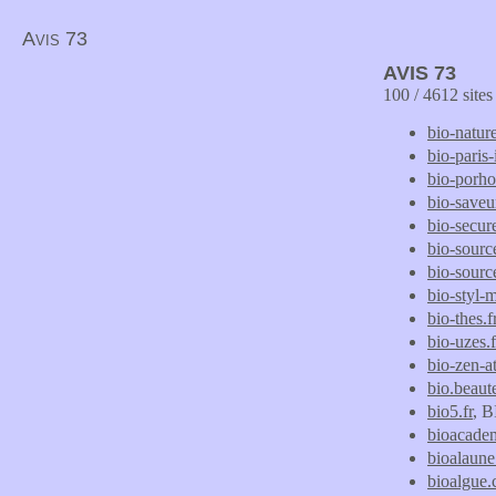
Avis 73
AVIS 73
100 / 4612 site
bio-natur
bio-paris-i
bio-porh
bio-saveu
bio-secure
bio-sourc
bio-sourc
bio-styl-m
bio-thes.f
bio-uzes.f
bio-zen-a
bio.beaut
bio5.fr
, B
bioacade
bioalaun
bioalgue