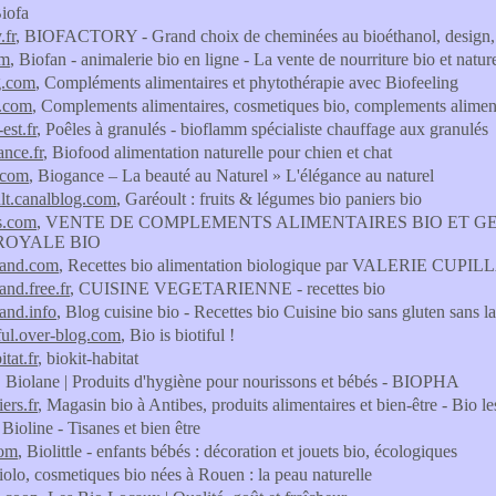
Biofa
.fr
, BIOFACTORY - Grand choix de cheminées au bioéthanol, design, 
om
, Biofan - animalerie bio en ligne - La vente de nourriture bio et natur
g.com
, Compléments alimentaires et phytothérapie avec Biofeeling
e.com
, Complements alimentaires, cosmetiques bio, complements aliment
est.fr
, Poêles à granulés - bioflamm spécialiste chauffage aux granulés
ance.fr
, Biofood alimentation naturelle pour chien et chat
.com
, Biogance – La beauté au Naturel » L'élégance au naturel
lt.canalblog.com
, Garéoult : fruits & légumes bio paniers bio
s.com
, VENTE DE COMPLEMENTS ALIMENTAIRES BIO ET 
ROYALE BIO
and.com
, Recettes bio alimentation biologique par VALERIE CUPI
nd.free.fr
, CUISINE VEGETARIENNE - recettes bio
and.info
, Blog cuisine bio - Recettes bio Cuisine bio sans gluten sans la
iful.over-blog.com
, Bio is biotiful !
itat.fr
, biokit-habitat
, Biolane | Produits d'hygiène pour nourissons et bébés - BIOPHA
iers.fr
, Magasin bio à Antibes, produits alimentaires et bien-être - Bio le
 Bioline - Tisanes et bien être
com
, Biolittle - enfants bébés : décoration et jouets bio, écologiques
biolo, cosmetiques bio nées à Rouen : la peau naturelle