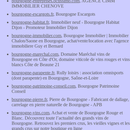
bourgogne-entreprises.octissimo.com
, AGENCE CIMM
IMMOBILIER CHENOVE
bourgogne-escargots.fr
, Bourgogne Escargots
bourgogne-habitat.fr
, Immobilier neuf - Bourgogne Habitat
Dijon - Promoteur Immobilier Dijon
bourgogne-immobilier.com
, Bourgogne Immobilier | Immobilier
Chalon/Saone en Bourgogne, achat/vente/location avec l'agence
immobiliere Guy et Bernard
bourgogne-marechal.com
, Domaine Maréchal vins de
Bourgogne en Côte d'Or, domaine viticole de vins rouges et vins
blancs Côte de Beaune 21
bourgogne-parapente.fr
, Rully loisirs : association omnisports
(dont parapente) en Bourgogne, Saône-et-Loire
bourgogne-patrimoine-conseil.com
, Bourgogne Patrimoine
Conseil
bourgogne-pierre.fr
, Pierre de Bourgogne - Fabricant de dallage,
carrelage en pierre naturelle de Bourgogne - APB
bourgogne-vins.com
, Achat et vente de Bourgogne Rouge et
Blanc. Découvrez toute l’actualité des grands vins de
Bourgogne. Retrouvez les premiers crus, les vieilles vignes et les
grands crus sur notre boutique en ligne