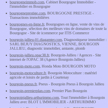
bourgogneimmob.com
, Cabinet Bourgogne Immobilier -
l'immobilier en Bourgogne
bourgogneprestige.com
, BOURGOGNE PRESTIGE -
Transactions immobilières
bourgognes-en-ligne.fr
, Bourgognes en ligne, vente de vins de
Bourgogne, sélection des meilleurs vins de domaines de toute la
Bourgogne - Site de icommerce par ITIS Commerce
bourgoin-jallieu-01.diagamter.com
, Diagnostiqueur immobilier :
SARL BEJUY DIAGNOSTICS, VIENNE, BOURGOIN
JALLIEU, diagnostic immobilier, amiante, plomb
bourgoin-jallieu.opac38.fr
, Bourgoin-Jallieu / Agences - Site
internet de l'OPAC 38 (Agence Bourgoin-Jallieu)
bourgoin-moto.com
, Honda Moto BOURGOIN MOTO
bourgoin-motoculture.fr
, Bourgoin Motoculture : matériel
agricole et loisirs de jardin à Courtenay
bourgoin-pneus.fr
, Pneus - Bourgoin Pneus à Bourgoin Jallieu
bourgoin-premierplan.com
, Premier Plan Bourgoin
bourgoinjallieu-arthurimmo.com
, Tout l'immobilier à Bourgoin
Jallieu avec BLOT L'IMMOBILIER - ARTHURIMMO