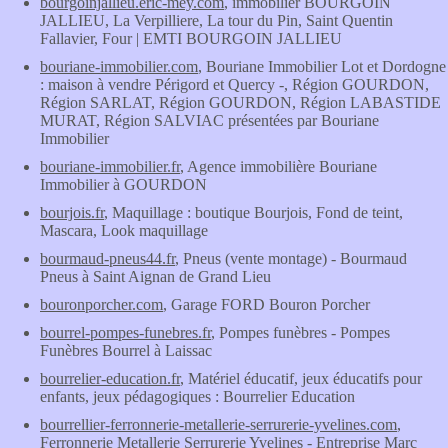
bourgoinjallieu.eric-mey.com
, immobilier BOURGOIN
JALLIEU, La Verpilliere, La tour du Pin, Saint Quentin
Fallavier, Four | EMTI BOURGOIN JALLIEU
bouriane-immobilier.com
, Bouriane Immobilier Lot et Dordogne
: maison à vendre Périgord et Quercy -, Région GOURDON,
Région SARLAT, Région GOURDON, Région LABASTIDE
MURAT, Région SALVIAC présentées par Bouriane
Immobilier
bouriane-immobilier.fr
, Agence immobilière Bouriane
Immobilier à GOURDON
bourjois.fr
, Maquillage : boutique Bourjois, Fond de teint,
Mascara, Look maquillage
bourmaud-pneus44.fr
, Pneus (vente montage) - Bourmaud
Pneus à Saint Aignan de Grand Lieu
bouronporcher.com
, Garage FORD Bouron Porcher
bourrel-pompes-funebres.fr
, Pompes funèbres - Pompes
Funèbres Bourrel à Laissac
bourrelier-education.fr
, Matériel éducatif, jeux éducatifs pour
enfants, jeux pédagogiques : Bourrelier Education
bourrellier-ferronnerie-metallerie-serrurerie-yvelines.com
,
Ferronnerie Metallerie Serrurerie Yvelines - Entreprise Marc