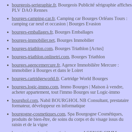
bourgeois-serigraphie.fr
, Bourgeois Publicité sérigraphie affiches
PLV DAO Rennes
bourges-camping-car.fr
, Camping car Bourges Orléans Tours :
camping car neuf et occasion | Bourges Evasion
bourges-emballages.fr
, Bourges Emballages
bourges-immobilier.net
, Bourges Immobilier
bourges-triathlon.com
, Bourges Triathlon [Actus]
bourges-triathlon.onlinetri.com
, Bourges Triathlon
bourges.agencemercure.fr
, Agence Immobilière Mercure :
immobilier à Bourges et dans le Loiret
bourges.cartridgeworld.fr
, Cartridge World Bourges
bourges.logic-immo.com
, Immo Bourges | Maison à vendre,
acheter appartement, tout l'immo Bourges sur Logic-immo
bourghol.com
, Nabil BOURGHOL NB Consultant, prestataire
formateur, développeur en informatique
bourgogne-cosmetiques.com
, Spa Bourgogne Cosmétiques,
produits de bien-être, de soins du corps et du visage issus du
raisin et de la vigne