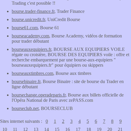
Trading c'est possible !!
bourse.trader-finance.fr
, Trader Finance
bourse.unicredit.fr
, UniCredit Bourse
bourse61.com
, Bourse 61
bourseacademy.com
, Bourse Academy, vidéos de formation
pour trader débutant
bourseauxequipiers.fr
, BOURSE AUX EQUIPIERS VOILE
régate ou croisière, BOURSE DES EQUIPIERS voile : offre et
recherche embarquement par une bourse-aux-equipiers "
bourseauxequipiers.fr" pour équipiers ou skippers
bourseauxtimbres.com
, Bourse aux timbres
boursebinaire.fr
, Bourse Binaire : site de bourse du Trader en
ligne débutant
boursechange.operadeparis.fr
, Bourse aux billets officielle de
l'Opéra National de Paris avec zePASS.com
bourseclub.net
, BOURSECLUB
Sites internet suivants :
0
1
2
3
4
5
6
7
8
9
10
11
12
13
14
15
16
17
18
19
20
21