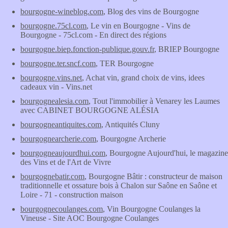
bourgogne-wineblog.com
, Blog des vins de Bourgogne
bourgogne.75cl.com
, Le vin en Bourgogne - Vins de
Bourgogne - 75cl.com - En direct des régions
bourgogne.biep.fonction-publique.gouv.fr
, BRIEP Bourgogne
bourgogne.ter.sncf.com
, TER Bourgogne
bourgogne.vins.net
, Achat vin, grand choix de vins, idees
cadeaux vin - Vins.net
bourgognealesia.com
, Tout l'immobilier à Venarey les Laumes
avec CABINET BOURGOGNE ALÉSIA
bourgogneantiquites.com
, Antiquités Cluny
bourgognearcherie.com
, Bourgogne Archerie
bourgogneaujourdhui.com
, Bourgogne Aujourd'hui, le magazine
des Vins et de l'Art de Vivre
bourgognebatir.com
, Bourgogne Bâtir : constructeur de maison
traditionnelle et ossature bois à Chalon sur Saône en Saône et
Loire - 71 - construction maison
bourgognecoulanges.com
, Vin Bourgogne Coulanges la
Vineuse - Site AOC Bourgogne Coulanges