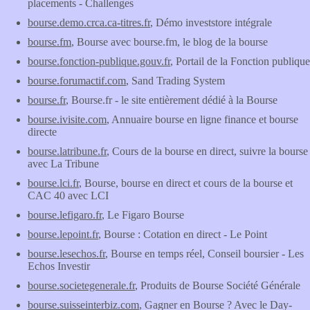
placements - Challenges
bourse.demo.crca.ca-titres.fr
, Démo investstore intégrale
bourse.fm
, Bourse avec bourse.fm, le blog de la bourse
bourse.fonction-publique.gouv.fr
, Portail de la Fonction publique
bourse.forumactif.com
, Sand Trading System
bourse.fr
, Bourse.fr - le site entièrement dédié à la Bourse
bourse.ivisite.com
, Annuaire bourse en ligne finance et bourse
directe
bourse.latribune.fr
, Cours de la bourse en direct, suivre la bourse
avec La Tribune
bourse.lci.fr
, Bourse, bourse en direct et cours de la bourse et
CAC 40 avec LCI
bourse.lefigaro.fr
, Le Figaro Bourse
bourse.lepoint.fr
, Bourse : Cotation en direct - Le Point
bourse.lesechos.fr
, Bourse en temps réel, Conseil boursier - Les
Echos Investir
bourse.societegenerale.fr
, Produits de Bourse Société Générale
bourse.suisseinterbiz.com
, Gagner en Bourse ? Avec le Day-