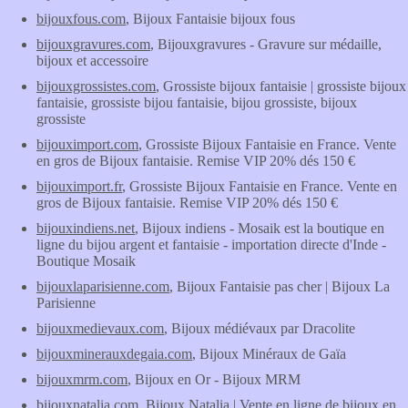
bijouxfous.com
, Bijoux Fantaisie bijoux fous
bijouxgravures.com
, Bijouxgravures - Gravure sur médaille,
bijoux et accessoire
bijouxgrossistes.com
, Grossiste bijoux fantaisie | grossiste bijoux
fantaisie, grossiste bijou fantaisie, bijou grossiste, bijoux
grossiste
bijouximport.com
, Grossiste Bijoux Fantaisie en France. Vente
en gros de Bijoux fantaisie. Remise VIP 20% dés 150 €
bijouximport.fr
, Grossiste Bijoux Fantaisie en France. Vente en
gros de Bijoux fantaisie. Remise VIP 20% dés 150 €
bijouxindiens.net
, Bijoux indiens - Mosaik est la boutique en
ligne du bijou argent et fantaisie - importation directe d'Inde -
Boutique Mosaik
bijouxlaparisienne.com
, Bijoux Fantaisie pas cher | Bijoux La
Parisienne
bijouxmedievaux.com
, Bijoux médiévaux par Dracolite
bijouxminerauxdegaia.com
, Bijoux Minéraux de Gaïa
bijouxmrm.com
, Bijoux en Or - Bijoux MRM
bijouxnatalia.com
, Bijoux Natalia | Vente en ligne de bijoux en