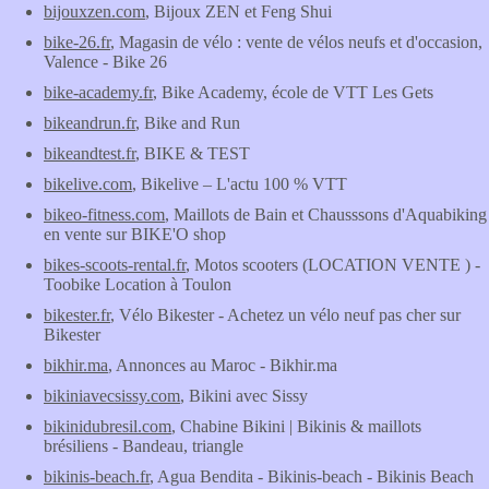
bijouxzen.com
, Bijoux ZEN et Feng Shui
bike-26.fr
, Magasin de vélo : vente de vélos neufs et d'occasion,
Valence - Bike 26
bike-academy.fr
, Bike Academy, école de VTT Les Gets
bikeandrun.fr
, Bike and Run
bikeandtest.fr
, BIKE & TEST
bikelive.com
, Bikelive – L'actu 100 % VTT
bikeo-fitness.com
, Maillots de Bain et Chausssons d'Aquabiking
en vente sur BIKE'O shop
bikes-scoots-rental.fr
, Motos scooters (LOCATION VENTE ) -
Toobike Location à Toulon
bikester.fr
, Vélo Bikester - Achetez un vélo neuf pas cher sur
Bikester
bikhir.ma
, Annonces au Maroc - Bikhir.ma
bikiniavecsissy.com
, Bikini avec Sissy
bikinidubresil.com
, Chabine Bikini | Bikinis & maillots
brésiliens - Bandeau, triangle
bikinis-beach.fr
, Agua Bendita - Bikinis-beach - Bikinis Beach