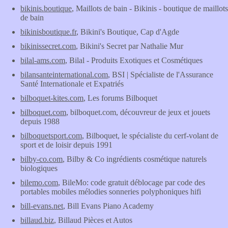
bikinis.boutique
, Maillots de bain - Bikinis - boutique de maillots
de bain
bikinisboutique.fr
, Bikini's Boutique, Cap d'Agde
bikinissecret.com
, Bikini's Secret par Nathalie Mur
bilal-ams.com
, Bilal - Produits Exotiques et Cosmétiques
bilansanteinternational.com
, BSI | Spécialiste de l'Assurance
Santé Internationale et Expatriés
bilboquet-kites.com
, Les forums Bilboquet
bilboquet.com
, bilboquet.com, découvreur de jeux et jouets
depuis 1988
bilboquetsport.com
, Bilboquet, le spécialiste du cerf-volant de
sport et de loisir depuis 1991
bilby-co.com
, Bilby & Co ingrédients cosmétique naturels
biologiques
bilemo.com
, BileMo: code gratuit déblocage par code des
portables mobiles mélodies sonneries polyphoniques hifi
bill-evans.net
, Bill Evans Piano Academy
billaud.biz
, Billaud Pièces et Autos