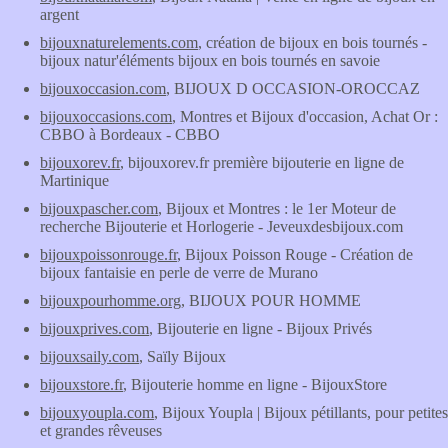
argent
bijouxnaturelements.com
, création de bijoux en bois tournés -
bijoux natur'éléments bijoux en bois tournés en savoie
bijouxoccasion.com
, BIJOUX D OCCASION-OROCCAZ
bijouxoccasions.com
, Montres et Bijoux d'occasion, Achat Or :
CBBO à Bordeaux - CBBO
bijouxorev.fr
, bijouxorev.fr première bijouterie en ligne de
Martinique
bijouxpascher.com
, Bijoux et Montres : le 1er Moteur de
recherche Bijouterie et Horlogerie - Jeveuxdesbijoux.com
bijouxpoissonrouge.fr
, Bijoux Poisson Rouge - Création de
bijoux fantaisie en perle de verre de Murano
bijouxpourhomme.org
, BIJOUX POUR HOMME
bijouxprives.com
, Bijouterie en ligne - Bijoux Privés
bijouxsaily.com
, Saïly Bijoux
bijouxstore.fr
, Bijouterie homme en ligne - BijouxStore
bijouxyoupla.com
, Bijoux Youpla | Bijoux pétillants, pour petites
et grandes rêveuses