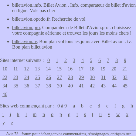
billetavion.info
, Billet Avion . Info, comparateur de billet d'avion
en ligne. Vols pas cher
billetavion.opodo.fr
, Recherche de vol
billetavion.pro
, Comparateur de Billet d'Avion.pro : choisissez
votre compagnie aérienne et trouvez les jours les moins chers !
billetavion.tv
, Bon plan vol tous les jours avec Billet avion . tv.
Bon plan billet avion
Sites internet suivants :
0
1
2
3
4
5
6
7
8
9
10
11
12
13
14
15
16
17
18
19
20
21
22
23
24
25
26
27
28
29
30
31
32
33
34
35
36
37
38
39
40
41
42
43
44
45
46
Sites web commençant par :
0 à 9
a
b
c
d
e
f
g
h
i
j
k
l
m
n
o
p
q
r
s
t
u
v
w
x
y
z
Avis 73 : forum pour échanger vos commentaires, témoignages, critiques sur