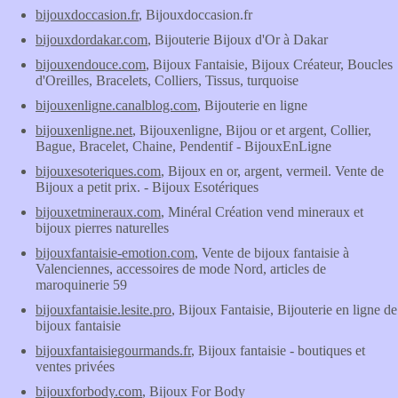
bijouxdoccasion.fr
, Bijouxdoccasion.fr
bijouxdordakar.com
, Bijouterie Bijoux d'Or à Dakar
bijouxendouce.com
, Bijoux Fantaisie, Bijoux Créateur, Boucles
d'Oreilles, Bracelets, Colliers, Tissus, turquoise
bijouxenligne.canalblog.com
, Bijouterie en ligne
bijouxenligne.net
, Bijouxenligne, Bijou or et argent, Collier,
Bague, Bracelet, Chaine, Pendentif - BijouxEnLigne
bijouxesoteriques.com
, Bijoux en or, argent, vermeil. Vente de
Bijoux a petit prix. - Bijoux Esotériques
bijouxetmineraux.com
, Minéral Création vend mineraux et
bijoux pierres naturelles
bijouxfantaisie-emotion.com
, Vente de bijoux fantaisie à
Valenciennes, accessoires de mode Nord, articles de
maroquinerie 59
bijouxfantaisie.lesite.pro
, Bijoux Fantaisie, Bijouterie en ligne de
bijoux fantaisie
bijouxfantaisiegourmands.fr
, Bijoux fantaisie - boutiques et
ventes privées
bijouxforbody.com
, Bijoux For Body