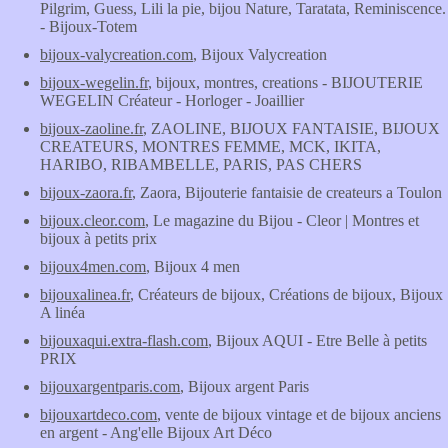
Pilgrim, Guess, Lili la pie, bijou Nature, Taratata, Reminiscence.
- Bijoux-Totem
bijoux-valycreation.com
, Bijoux Valycreation
bijoux-wegelin.fr
, bijoux, montres, creations - BIJOUTERIE
WEGELIN Créateur - Horloger - Joaillier
bijoux-zaoline.fr
, ZAOLINE, BIJOUX FANTAISIE, BIJOUX
CREATEURS, MONTRES FEMME, MCK, IKITA,
HARIBO, RIBAMBELLE, PARIS, PAS CHERS
bijoux-zaora.fr
, Zaora, Bijouterie fantaisie de createurs a Toulon
bijoux.cleor.com
, Le magazine du Bijou - Cleor | Montres et
bijoux à petits prix
bijoux4men.com
, Bijoux 4 men
bijouxalinea.fr
, Créateurs de bijoux, Créations de bijoux, Bijoux
A linéa
bijouxaqui.extra-flash.com
, Bijoux AQUI - Etre Belle à petits
PRIX
bijouxargentparis.com
, Bijoux argent Paris
bijouxartdeco.com
, vente de bijoux vintage et de bijoux anciens
en argent - Ang'elle Bijoux Art Déco