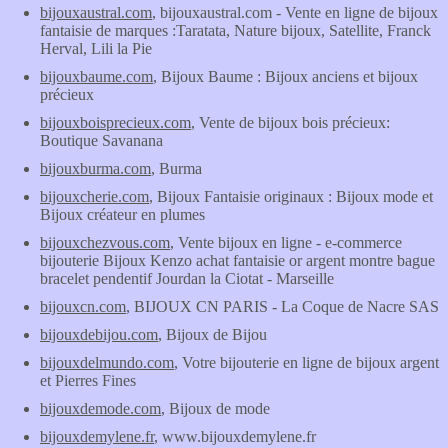
bijouxaustral.com
, bijouxaustral.com - Vente en ligne de bijoux
fantaisie de marques :Taratata, Nature bijoux, Satellite, Franck
Herval, Lili la Pie
bijouxbaume.com
, Bijoux Baume : Bijoux anciens et bijoux
précieux
bijouxboisprecieux.com
, Vente de bijoux bois précieux:
Boutique Savanana
bijouxburma.com
, Burma
bijouxcherie.com
, Bijoux Fantaisie originaux : Bijoux mode et
Bijoux créateur en plumes
bijouxchezvous.com
, Vente bijoux en ligne - e-commerce
bijouterie Bijoux Kenzo achat fantaisie or argent montre bague
bracelet pendentif Jourdan la Ciotat - Marseille
bijouxcn.com
, BIJOUX CN PARIS - La Coque de Nacre SAS
bijouxdebijou.com
, Bijoux de Bijou
bijouxdelmundo.com
, Votre bijouterie en ligne de bijoux argent
et Pierres Fines
bijouxdemode.com
, Bijoux de mode
bijouxdemylene.fr
, www.bijouxdemylene.fr