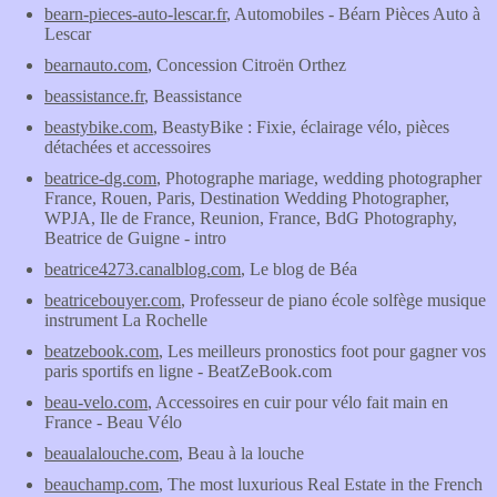
bearn-pieces-auto-lescar.fr
, Automobiles - Béarn Pièces Auto à
Lescar
bearnauto.com
, Concession Citroën Orthez
beassistance.fr
, Beassistance
beastybike.com
, BeastyBike : Fixie, éclairage vélo, pièces
détachées et accessoires
beatrice-dg.com
, Photographe mariage, wedding photographer
France, Rouen, Paris, Destination Wedding Photographer,
WPJA, Ile de France, Reunion, France, BdG Photography,
Beatrice de Guigne - intro
beatrice4273.canalblog.com
, Le blog de Béa
beatricebouyer.com
, Professeur de piano école solfège musique
instrument La Rochelle
beatzebook.com
, Les meilleurs pronostics foot pour gagner vos
paris sportifs en ligne - BeatZeBook.com
beau-velo.com
, Accessoires en cuir pour vélo fait main en
France - Beau Vélo
beaualalouche.com
, Beau à la louche
beauchamp.com
, The most luxurious Real Estate in the French