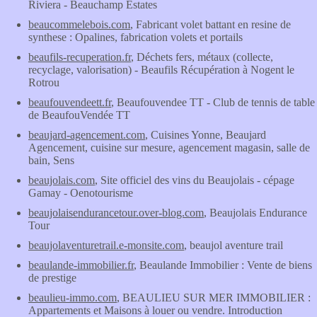
Riviera - Beauchamp Estates
beaucommelebois.com
, Fabricant volet battant en resine de
synthese : Opalines, fabrication volets et portails
beaufils-recuperation.fr
, Déchets fers, métaux (collecte,
recyclage, valorisation) - Beaufils Récupération à Nogent le
Rotrou
beaufouvendeett.fr
, Beaufouvendee TT - Club de tennis de table
de BeaufouVendée TT
beaujard-agencement.com
, Cuisines Yonne, Beaujard
Agencement, cuisine sur mesure, agencement magasin, salle de
bain, Sens
beaujolais.com
, Site officiel des vins du Beaujolais - cépage
Gamay - Oenotourisme
beaujolaisendurancetour.over-blog.com
, Beaujolais Endurance
Tour
beaujolaventuretrail.e-monsite.com
, beaujol aventure trail
beaulande-immobilier.fr
, Beaulande Immobilier : Vente de biens
de prestige
beaulieu-immo.com
, BEAULIEU SUR MER IMMOBILIER :
Appartements et Maisons à louer ou vendre. Introduction