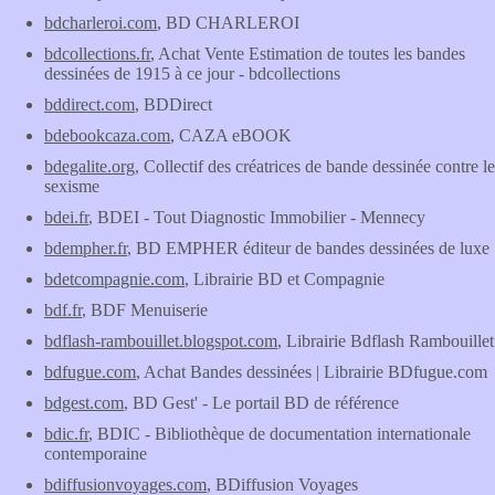
bdcharleroi.com
, BD CHARLEROI
bdcollections.fr
, Achat Vente Estimation de toutes les bandes
dessinées de 1915 à ce jour - bdcollections
bddirect.com
, BDDirect
bdebookcaza.com
, CAZA eBOOK
bdegalite.org
, Collectif des créatrices de bande dessinée contre le
sexisme
bdei.fr
, BDEI - Tout Diagnostic Immobilier - Mennecy
bdempher.fr
, BD EMPHER éditeur de bandes dessinées de luxe
bdetcompagnie.com
, Librairie BD et Compagnie
bdf.fr
, BDF Menuiserie
bdflash-rambouillet.blogspot.com
, Librairie Bdflash Rambouillet
bdfugue.com
, Achat Bandes dessinées | Librairie BDfugue.com
bdgest.com
, BD Gest' - Le portail BD de référence
bdic.fr
, BDIC - Bibliothèque de documentation internationale
contemporaine
bdiffusionvoyages.com
, BDiffusion Voyages