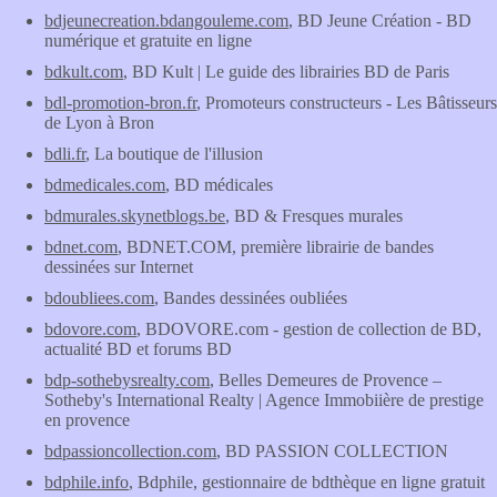
bdjeunecreation.bdangouleme.com
, BD Jeune Création - BD
numérique et gratuite en ligne
bdkult.com
, BD Kult | Le guide des librairies BD de Paris
bdl-promotion-bron.fr
, Promoteurs constructeurs - Les Bâtisseurs
de Lyon à Bron
bdli.fr
, La boutique de l'illusion
bdmedicales.com
, BD médicales
bdmurales.skynetblogs.be
, BD & Fresques murales
bdnet.com
, BDNET.COM, première librairie de bandes
dessinées sur Internet
bdoubliees.com
, Bandes dessinées oubliées
bdovore.com
, BDOVORE.com - gestion de collection de BD,
actualité BD et forums BD
bdp-sothebysrealty.com
, Belles Demeures de Provence –
Sotheby's International Realty | Agence Immobiière de prestige
en provence
bdpassioncollection.com
, BD PASSION COLLECTION
bdphile.info
, Bdphile, gestionnaire de bdthèque en ligne gratuit