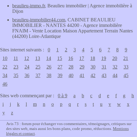
beaulieu-immo.fr
, Beaulieu immobilier | Agence immobilière à
Dijon
beaulieu-immobilier44.com
, CABINET BEAULIEU
IMMOBILIER - NANTES 44200 - Agence immobilière
FNAIM - Vente Location Maison Appartement Terrain Nantes
(44200) Loire-Atlantique
Sites internet suivants :
0
1
2
3
4
5
6
7
8
9
10
11
12
13
14
15
16
17
18
19
20
21
22
23
24
25
26
27
28
29
30
31
32
33
34
35
36
37
38
39
40
41
42
43
44
45
46
Sites web commençant par :
0 à 9
a
b
c
d
e
f
g
h
i
j
k
l
m
n
o
p
q
r
s
t
u
v
w
x
y
z
Avis 73 : forum pour échanger vos commentaires, témoignages, critiques sur
des sites web, mais aussi les bons plans, code promo, réductions.
Mentions
légales et contact
.