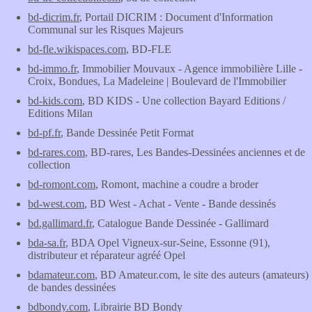
bd-dicrim.fr
, Portail DICRIM : Document d'Information
Communal sur les Risques Majeurs
bd-fle.wikispaces.com
, BD-FLE
bd-immo.fr
, Immobilier Mouvaux - Agence immobilière Lille -
Croix, Bondues, La Madeleine | Boulevard de l'Immobilier
bd-kids.com
, BD KIDS - Une collection Bayard Editions /
Editions Milan
bd-pf.fr
, Bande Dessinée Petit Format
bd-rares.com
, BD-rares, Les Bandes-Dessinées anciennes et de
collection
bd-romont.com
, Romont, machine a coudre a broder
bd-west.com
, BD West - Achat - Vente - Bande dessinés
bd.gallimard.fr
, Catalogue Bande Dessinée - Gallimard
bda-sa.fr
, BDA Opel Vigneux-sur-Seine, Essonne (91),
distributeur et réparateur agréé Opel
bdamateur.com
, BD Amateur.com, le site des auteurs (amateurs)
de bandes dessinées
bdbondy.com
, Librairie BD Bondy