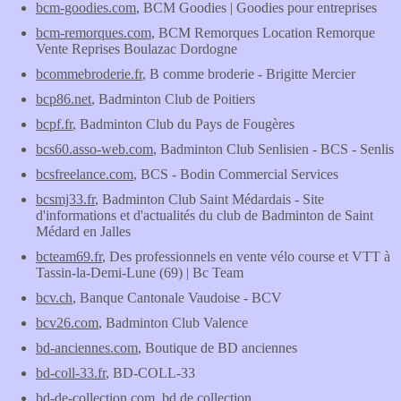
bcm-goodies.com
, BCM Goodies | Goodies pour entreprises
bcm-remorques.com
, BCM Remorques Location Remorque
Vente Reprises Boulazac Dordogne
bcommebroderie.fr
, B comme broderie - Brigitte Mercier
bcp86.net
, Badminton Club de Poitiers
bcpf.fr
, Badminton Club du Pays de Fougères
bcs60.asso-web.com
, Badminton Club Senlisien - BCS - Senlis
bcsfreelance.com
, BCS - Bodin Commercial Services
bcsmj33.fr
, Badminton Club Saint Médardais - Site
d'informations et d'actualités du club de Badminton de Saint
Médard en Jalles
bcteam69.fr
, Des professionnels en vente vélo course et VTT à
Tassin-la-Demi-Lune (69) | Bc Team
bcv.ch
, Banque Cantonale Vaudoise - BCV
bcv26.com
, Badminton Club Valence
bd-anciennes.com
, Boutique de BD anciennes
bd-coll-33.fr
, BD-COLL-33
bd-de-collection.com
, bd de collection