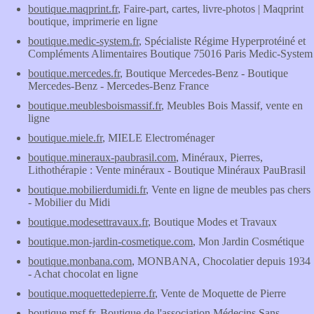
boutique.maqprint.fr
, Faire-part, cartes, livre-photos | Maqprint
boutique, imprimerie en ligne
boutique.medic-system.fr
, Spécialiste Régime Hyperprotéiné et
Compléments Alimentaires Boutique 75016 Paris Medic-System
boutique.mercedes.fr
, Boutique Mercedes-Benz - Boutique
Mercedes-Benz - Mercedes-Benz France
boutique.meublesboismassif.fr
, Meubles Bois Massif, vente en
ligne
boutique.miele.fr
, MIELE Electroménager
boutique.mineraux-paubrasil.com
, Minéraux, Pierres,
Lithothérapie : Vente minéraux - Boutique Minéraux PauBrasil
boutique.mobilierdumidi.fr
, Vente en ligne de meubles pas chers
- Mobilier du Midi
boutique.modesettravaux.fr
, Boutique Modes et Travaux
boutique.mon-jardin-cosmetique.com
, Mon Jardin Cosmétique
boutique.monbana.com
, MONBANA, Chocolatier depuis 1934
- Achat chocolat en ligne
boutique.moquettedepierre.fr
, Vente de Moquette de Pierre
boutique.msf.fr
, Boutique de l'association Médecins Sans