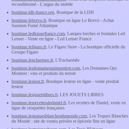
reconditionné - L'argus du mobile
boutique.ldh-france.org
, Boutique de la LDH
boutique.leborvo.fr
, Boutique en ligne Le Borvo - Achat
Saumon Fumé Atlantique
boutique.ledlenserfrance.com
, Lampes torches et frontales Led
Lenser - Vente en ligne - Led Lenser France
boutique.lefigaro.fr
, Le Figaro Store - La boutique officielle du
Groupe Figaro
boutique.lencharmee.fr
, L'Encharmée
boutique.lesdomainesquimontent.com
, Les Domaines Qui
Montent : vins et produits du terroir
boutique.lesieur.fr
, Boutique lesieur en ligne - vente produit
lesieur
boutique.lesjouetslibres.fr
, LES JOUETS LIBRES
boutique.lesrecettesdedaniel.fr
, Les recettes de Daniel, vente en
ligne de croquettes françaises
boutique.lestoquesblanchesdumonde.com
, Les Toques Blanches
du Monde : site de ventes privées et épicerie fine en ligne