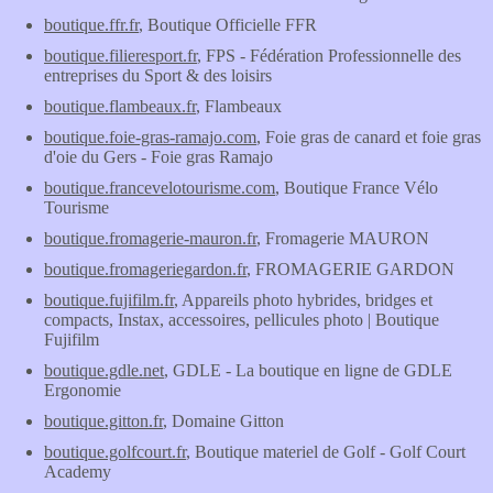
boutique.ffr.fr
, Boutique Officielle FFR
boutique.filieresport.fr
, FPS - Fédération Professionnelle des
entreprises du Sport & des loisirs
boutique.flambeaux.fr
, Flambeaux
boutique.foie-gras-ramajo.com
, Foie gras de canard et foie gras
d'oie du Gers - Foie gras Ramajo
boutique.francevelotourisme.com
, Boutique France Vélo
Tourisme
boutique.fromagerie-mauron.fr
, Fromagerie MAURON
boutique.fromageriegardon.fr
, FROMAGERIE GARDON
boutique.fujifilm.fr
, Appareils photo hybrides, bridges et
compacts, Instax, accessoires, pellicules photo | Boutique
Fujifilm
boutique.gdle.net
, GDLE - La boutique en ligne de GDLE
Ergonomie
boutique.gitton.fr
, Domaine Gitton
boutique.golfcourt.fr
, Boutique materiel de Golf - Golf Court
Academy