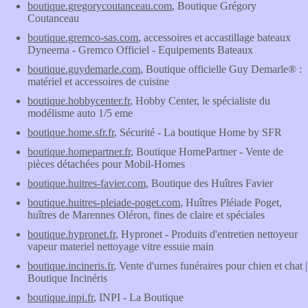
boutique.gregorycoutanceau.com
, Boutique Grégory
Coutanceau
boutique.gremco-sas.com
, accessoires et accastillage bateaux
Dyneema - Gremco Officiel - Equipements Bateaux
boutique.guydemarle.com
, Boutique officielle Guy Demarle® :
matériel et accessoires de cuisine
boutique.hobbycenter.fr
, Hobby Center, le spécialiste du
modélisme auto 1/5 eme
boutique.home.sfr.fr
, Sécurité - La boutique Home by SFR
boutique.homepartner.fr
, Boutique HomePartner - Vente de
pièces détachées pour Mobil-Homes
boutique.huitres-favier.com
, Boutique des Huîtres Favier
boutique.huitres-pleiade-poget.com
, Huîtres Pléiade Poget,
huîtres de Marennes Oléron, fines de claire et spéciales
boutique.hypronet.fr
, Hypronet - Produits d'entretien nettoyeur
vapeur materiel nettoyage vitre essuie main
boutique.incineris.fr
, Vente d'urnes funéraires pour chien et chat |
Boutique Incinéris
boutique.inpi.fr
, INPI - La Boutique