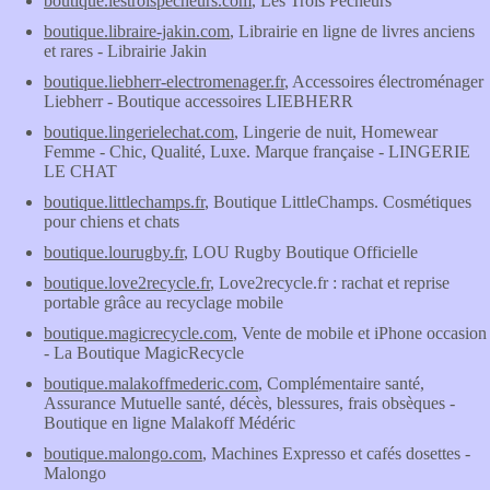
boutique.lestroispecheurs.com
, Les Trois Pêcheurs
boutique.libraire-jakin.com
, Librairie en ligne de livres anciens
et rares - Librairie Jakin
boutique.liebherr-electromenager.fr
, Accessoires électroménager
Liebherr - Boutique accessoires LIEBHERR
boutique.lingerielechat.com
, Lingerie de nuit, Homewear
Femme - Chic, Qualité, Luxe. Marque française - LINGERIE
LE CHAT
boutique.littlechamps.fr
, Boutique LittleChamps. Cosmétiques
pour chiens et chats
boutique.lourugby.fr
, LOU Rugby Boutique Officielle
boutique.love2recycle.fr
, Love2recycle.fr : rachat et reprise
portable grâce au recyclage mobile
boutique.magicrecycle.com
, Vente de mobile et iPhone occasion
- La Boutique MagicRecycle
boutique.malakoffmederic.com
, Complémentaire santé,
Assurance Mutuelle santé, décès, blessures, frais obsèques -
Boutique en ligne Malakoff Médéric
boutique.malongo.com
, Machines Expresso et cafés dosettes -
Malongo