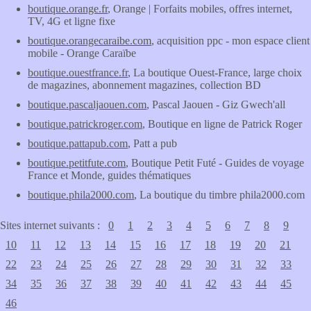
boutique.orange.fr
, Orange | Forfaits mobiles, offres internet,
TV, 4G et ligne fixe
boutique.orangecaraibe.com
, acquisition ppc - mon espace client
mobile - Orange Caraïbe
boutique.ouestfrance.fr
, La boutique Ouest-France, large choix
de magazines, abonnement magazines, collection BD
boutique.pascaljaouen.com
, Pascal Jaouen - Giz Gwech'all
boutique.patrickroger.com
, Boutique en ligne de Patrick Roger
boutique.pattapub.com
, Patt a pub
boutique.petitfute.com
, Boutique Petit Futé - Guides de voyage
France et Monde, guides thématiques
boutique.phila2000.com
, La boutique du timbre phila2000.com
Sites internet suivants :
0
1
2
3
4
5
6
7
8
9
10
11
12
13
14
15
16
17
18
19
20
21
22
23
24
25
26
27
28
29
30
31
32
33
34
35
36
37
38
39
40
41
42
43
44
45
46