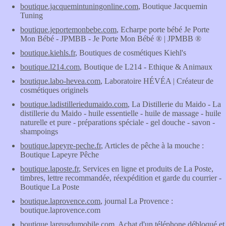
boutique.jacquemintuningonline.com
, Boutique Jacquemin
Tuning
boutique.jeportemonbebe.com
, Echarpe porte bébé Je Porte
Mon Bébé - JPMBB - Je Porte Mon Bébé ® | JPMBB ®
boutique.kiehls.fr
, Boutiques de cosmétiques Kiehl's
boutique.l214.com
, Boutique de L214 - Ethique & Animaux
boutique.labo-hevea.com
, Laboratoire HÉVÉA | Créateur de
cosmétiques originels
boutique.ladistilleriedumaido.com
, La Distillerie du Maido - La
distillerie du Maido - huile essentielle - huile de massage - huile
naturelle et pure - préparations spéciale - gel douche - savon -
shampoings
boutique.lapeyre-peche.fr
, Articles de pêche à la mouche :
Boutique Lapeyre Pêche
boutique.laposte.fr
, Services en ligne et produits de La Poste,
timbres, lettre recommandée, réexpédition et garde du courrier -
Boutique La Poste
boutique.laprovence.com
, journal La Provence :
boutique.laprovence.com
boutique.largusdumobile.com
, Achat d'un téléphone débloqué et