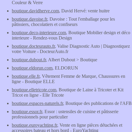
Couleur & Verre
boutique.davidherve.com
, David Hervé: vente huitre
boutique.davoise.fr
, Davoise : Tout l'emballage pour les
pâtissiers, chocolatiers et confiseurs
boutique.deco-interieure.com
, Boutique Mobilier design et déco
interieure - Rendez-vous Design
boutique.docteurauto.fr
, Valise Diagnostic Auto | Diagnostiquez
votre Voiture - DocteurAuto.fr
boutique.dubout.fr
, Albert Dubout > Boutique
boutique.eldorun.com
, ELDORUN
boutique.elle.fr
, Vêtement Femme de Marque, Chaussures en
ligne - Boutique ELLE
boutique.elletricote.com
, Boutique de Laine à Tricoter et Kit
Tricot en ligne - Elle Tricote
boutique.espaces-naturels.fr
, Boutique des publications de l'AFB
boutique.essor.fr
, Essor : ustensiles de cuisine et pâtisserie
professionnels pour particulier
boutique.euroyachting.fr
, Vente en ligne pièces détachées et
accessoires bateau et hors bord - EuroYachting