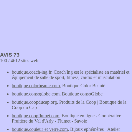
AVIS 73
100 / 4612 sites web
boutique.coach-ing.fr
, Coach'Ing est le spécialiste en matériel et
équipement de salle de sport, fitness, cardio et musculation
boutique.colorbeaute.com
, Boutique Color Beauté
boutique.consoglobe.com
, Boutique consoGlobe
boutique.coopducap.org
, Produits de la Coop | Boutique de la
Coop du Cap
boutique.coopflumet.com
, Boutique en ligne - Coopérative
Fruitière du Val d'Arly - Flumet - Savoie
boutique.couleur-et-verre.com
, Bijoux ephémères - Atelier