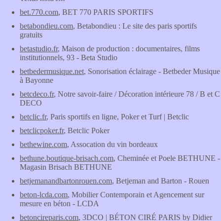
bet.770.com
, BET 770 PARIS SPORTIFS
betabondieu.com
, Betabondieu : Le site des paris sportifs
gratuits
betastudio.fr
, Maison de production : documentaires, films
institutionnels, 93 - Beta Studio
betbedermusique.net
, Sonorisation éclairage - Betbeder Musique
à Bayonne
betcdeco.fr
, Notre savoir-faire / Décoration intérieure 78 / B et C
DECO
betclic.fr
, Paris sportifs en ligne, Poker et Turf | Betclic
betclicpoker.fr
, Betclic Poker
bethewine.com
, Assocation du vin bordeaux
bethune.boutique-brisach.com
, Cheminée et Poele BETHUNE -
Magasin Brisach BETHUNE
betjemanandbartonrouen.com
, Betjeman and Barton - Rouen
beton-lcda.com
, Mobilier Contemporain et Agencement sur
mesure en béton - LCDA
betoncireparis.com
, 3DCO | BÉTON CIRÉ PARIS by Didier