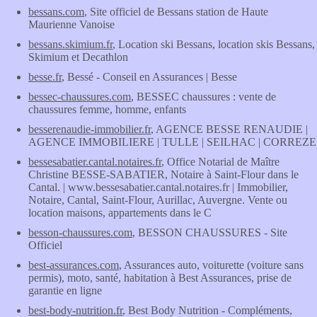
bessans.com
, Site officiel de Bessans station de Haute
Maurienne Vanoise
bessans.skimium.fr
, Location ski Bessans, location skis Bessans,
Skimium et Decathlon
besse.fr
, Bessé - Conseil en Assurances | Besse
bessec-chaussures.com
, BESSEC chaussures : vente de
chaussures femme, homme, enfants
besserenaudie-immobilier.fr
, AGENCE BESSE RENAUDIE |
AGENCE IMMOBILIERE | TULLE | SEILHAC | CORREZE
bessesabatier.cantal.notaires.fr
, Office Notarial de Maître
Christine BESSE-SABATIER, Notaire à Saint-Flour dans le
Cantal. | www.bessesabatier.cantal.notaires.fr | Immobilier,
Notaire, Cantal, Saint-Flour, Aurillac, Auvergne. Vente ou
location maisons, appartements dans le C
besson-chaussures.com
, BESSON CHAUSSURES - Site
Officiel
best-assurances.com
, Assurances auto, voiturette (voiture sans
permis), moto, santé, habitation à Best Assurances, prise de
garantie en ligne
best-body-nutrition.fr
, Best Body Nutrition - Compléments,