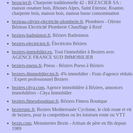
bezacier.fr
, Charpente traditionnelle 42 - BEZACIER SA :
maison ossature bois, Rhones Alpes, Saint Etienne, Roanne,
charpente bois, maison bois, maison basse consommation
bezieau-olivier-electricite-plomberie.fr
, Plombiers - Olivier
Bézieau Electricité Plomberie Chauffage à Rezé
beziers-badminton.fr
, Béziers Badminton
beziers-electricien.fr
, Électricien Béziers
beziers-immobilier.eu
, Tout l'immobilier à Beziers avec
AGENCE FRANCE SUD IMMOBILIER
beziers-pneus.fr
, Pneus - Béziers Pneus à Béziers
beziers.4immobilier.tm.fr
, 4% immobilier - Frais d'agence réduits
: Expert professionnel Beziers
beziers.citya.com
, Agence immobilière à Béziers, annonces
immobilières - Citya Immobilier
beziers.fitnessboutique.fr
, Béziers Fitness Boutique
beziersmc.fr
, Beziers Mediterranée Cyclisme, le club route et vtt
de beziers, pour la competition ou les loisirsen route ou VTT
bezin.com
, Menuiseries Bezin - Artisan de père en fils depuis
1989