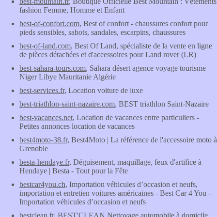
best-mountain.fr
, Boutique Officielle Best Mountain : Vêtements
fashion Femme, Homme et Enfant
best-of-confort.com
, Best of confort - chaussures confort pour
pieds sensibles, sabots, sandales, escarpins, chaussures
best-of-land.com
, Best Of Land, spécialiste de la vente en ligne
de pièces détachées et d'accessoires pour Land rover (LR)
best-sahara-tours.com
, Sahara désert agence voyage tourisme
Niger Libye Mauritanie Algérie
best-services.fr
, Location voiture de luxe
best-triathlon-saint-nazaire.com
, BEST triathlon Saint-Nazaire
best-vacances.net
, Location de vacances entre particuliers -
Petites annonces location de vacances
best4moto-38.fr
, Best4Moto | La référence de l'accessoire moto à
Grenoble
besta-hendaye.fr
, Déguisement, maquillage, feux d'artifice à
Hendaye | Besta - Tout pour la Fête
bestcar4you.ch
, Importation véhicules d’occasion et neufs,
importation et entretien voitures américaines - Best Car 4 You -
Importation véhicules d’occasion et neufs
bestclean.fr
, BEST'CLEAN Nettoyage automobile à domicile