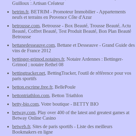
Guilloux : Artisan Créateur
betrim.fr
, BETRIM - Promoteur Immobilier - Appartements
neufs et terrains en Provence Côte d'Azur
betrousse.com
, Betrousse - Box Beauté, Trousse Beauté, Actu
Beauté, Coffret Beauté, Test Produit Beauté, Bon Plan Beauté
Betrousse
bettanedesseauve.com
, Bettane et Desseauve - Grand Guide des
vins de France 2012
bettinger-grimod.notaires.fr
, Notaire Ardennes : Bettinger-
Grimod ; notaire Rethel 08
bettingtracker.net
, BettingTracker, l'outil de référence pour vos
paris sportifs
betton.escrime.free.fr
, BellePoule
bettontriathlon.com
, Betton Triathlon
betty-bio.com
, Votre boutique - BETTY BIO
betway.com
, Play over 400 of the latest and greatest games at
Betway Online Casino
betweb.fr
, Sites de paris sportifs - Liste des meilleurs
Bookmakers en ligne