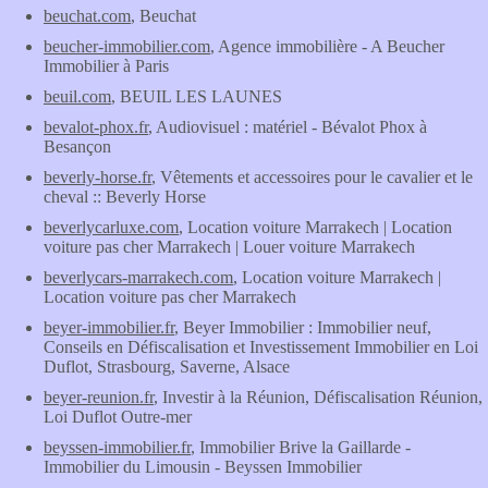
beuchat.com
, Beuchat
beucher-immobilier.com
, Agence immobilière - A Beucher
Immobilier à Paris
beuil.com
, BEUIL LES LAUNES
bevalot-phox.fr
, Audiovisuel : matériel - Bévalot Phox à
Besançon
beverly-horse.fr
, Vêtements et accessoires pour le cavalier et le
cheval :: Beverly Horse
beverlycarluxe.com
, Location voiture Marrakech | Location
voiture pas cher Marrakech | Louer voiture Marrakech
beverlycars-marrakech.com
, Location voiture Marrakech |
Location voiture pas cher Marrakech
beyer-immobilier.fr
, Beyer Immobilier : Immobilier neuf,
Conseils en Défiscalisation et Investissement Immobilier en Loi
Duflot, Strasbourg, Saverne, Alsace
beyer-reunion.fr
, Investir à la Réunion, Défiscalisation Réunion,
Loi Duflot Outre-mer
beyssen-immobilier.fr
, Immobilier Brive la Gaillarde -
Immobilier du Limousin - Beyssen Immobilier