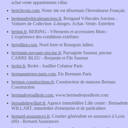
achat vente appartements villas
berichcorp.com
, Notre site est désormais l'Investisseur Français
berigaudvehiculesanciens.fr
, Berigaud Véhicules Anciens -
Voitures de Collection -Limoges- Achat- Vente- Entretien
bering.fr
, BERING - Vêtements et accessoires Moto :
L'expérience des conditions extrêmes
berjallien.com
, Nord Isere et Bourgoin Jallieu
berjamin-paysage-piscine.fr
, Paysagiste Saumur, piscine
CARRE BLEU - Berjamin et Fils Saumur
berlet.fr
, Berlet - Joaillier Créateur Paris
bermannterres-paris.com
, Ets Bermann Paris
bermax-constructions.fr
, Constructeur de maisons Bermax
Construction
bermudesjoaillerie.com
, www.bermudesjoaillerie.com
bernadettewillart.fr
, Agence immobilière Lille centre : Bernadette
WILLART, immobilier d'entreprise et de particuliers
bernard-assurances.fr
, Courtier généraliste en assurance à Lyon
(69) - Bernard Assurances