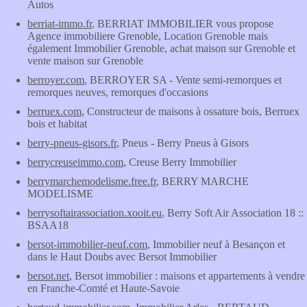
Autos
berriat-immo.fr
, BERRIAT IMMOBILIER vous propose
Agence immobiliere Grenoble, Location Grenoble mais
également Immobilier Grenoble, achat maison sur Grenoble et
vente maison sur Grenoble
berroyer.com
, BERROYER SA - Vente semi-remorques et
remorques neuves, remorques d'occasions
berruex.com
, Constructeur de maisons à ossature bois, Berruex
bois et habitat
berry-pneus-gisors.fr
, Pneus - Berry Pneus à Gisors
berrycreuseimmo.com
, Creuse Berry Immobilier
berrymarchemodelisme.free.fr
, BERRY MARCHE
MODELISME
berrysoftairassociation.xooit.eu
, Berry Soft Air Association 18 ::
BSAA18
bersot-immobilier-neuf.com
, Immobilier neuf à Besançon et
dans le Haut Doubs avec Bersot Immobilier
bersot.net
, Bersot immobilier : maisons et appartements à vendre
en Franche-Comté et Haute-Savoie