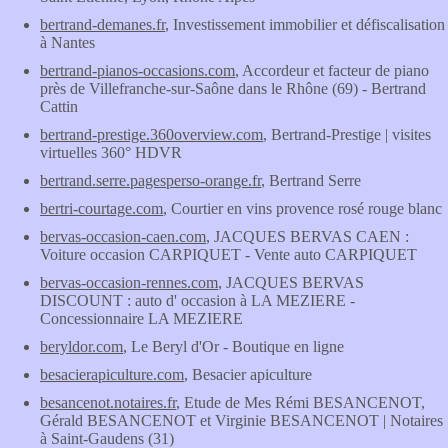
bertrand-demanes.fr
, Investissement immobilier et défiscalisation
à Nantes
bertrand-pianos-occasions.com
, Accordeur et facteur de piano
près de Villefranche-sur-Saône dans le Rhône (69) - Bertrand
Cattin
bertrand-prestige.360overview.com
, Bertrand-Prestige | visites
virtuelles 360° HDVR
bertrand.serre.pagesperso-orange.fr
, Bertrand Serre
bertri-courtage.com
, Courtier en vins provence rosé rouge blanc
bervas-occasion-caen.com
, JACQUES BERVAS CAEN :
Voiture occasion CARPIQUET - Vente auto CARPIQUET
bervas-occasion-rennes.com
, JACQUES BERVAS
DISCOUNT : auto d' occasion à LA MEZIERE -
Concessionnaire LA MEZIERE
beryldor.com
, Le Beryl d'Or - Boutique en ligne
besacierapiculture.com
, Besacier apiculture
besancenot.notaires.fr
, Etude de Mes Rémi BESANCENOT,
Gérald BESANCENOT et Virginie BESANCENOT | Notaires
à Saint-Gaudens (31)