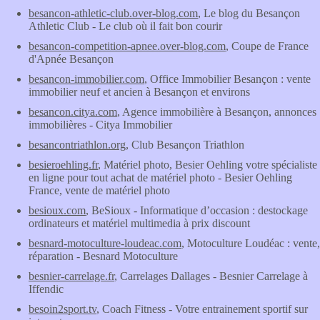
besancon-athletic-club.over-blog.com
, Le blog du Besançon
Athletic Club - Le club où il fait bon courir
besancon-competition-apnee.over-blog.com
, Coupe de France
d'Apnée Besançon
besancon-immobilier.com
, Office Immobilier Besançon : vente
immobilier neuf et ancien à Besançon et environs
besancon.citya.com
, Agence immobilière à Besançon, annonces
immobilières - Citya Immobilier
besancontriathlon.org
, Club Besançon Triathlon
besieroehling.fr
, Matériel photo, Besier Oehling votre spécialiste
en ligne pour tout achat de matériel photo - Besier Oehling
France, vente de matériel photo
besioux.com
, BeSioux - Informatique d’occasion : destockage
ordinateurs et matériel multimedia à prix discount
besnard-motoculture-loudeac.com
, Motoculture Loudéac : vente,
réparation - Besnard Motoculture
besnier-carrelage.fr
, Carrelages Dallages - Besnier Carrelage à
Iffendic
besoin2sport.tv
, Coach Fitness - Votre entrainement sportif sur