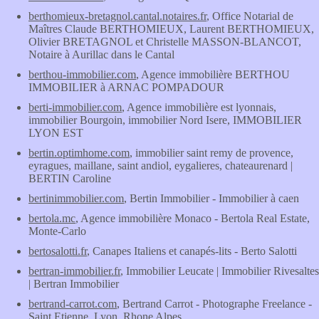
berthomieux-bretagnol.cantal.notaires.fr
, Office Notarial de
Maîtres Claude BERTHOMIEUX, Laurent BERTHOMIEUX,
Olivier BRETAGNOL et Christelle MASSON-BLANCOT,
Notaire à Aurillac dans le Cantal
berthou-immobilier.com
, Agence immobilière BERTHOU
IMMOBILIER à ARNAC POMPADOUR
berti-immobilier.com
, Agence immobilière est lyonnais,
immobilier Bourgoin, immobilier Nord Isere, IMMOBILIER
LYON EST
bertin.optimhome.com
, immobilier saint remy de provence,
eyragues, maillane, saint andiol, eygalieres, chateaurenard |
BERTIN Caroline
bertinimmobilier.com
, Bertin Immobilier - Immobilier à caen
bertola.mc
, Agence immobilière Monaco - Bertola Real Estate,
Monte-Carlo
bertosalotti.fr
, Canapes Italiens et canapés-lits - Berto Salotti
bertran-immobilier.fr
, Immobilier Leucate | Immobilier Rivesaltes
| Bertran Immobilier
bertrand-carrot.com
, Bertrand Carrot - Photographe Freelance -
Saint Etienne, Lyon, Rhone Alpes