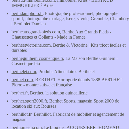
bertaud-immobilier.com
, Immobilier Arles - BERTAUD
IMMOBILIER à Arles
berthdamphoto.fr
, Photographe professionnel, photographe
sportif, photographe mariage, Isere, savoie, Grenoble, Chambéry
| Bertholet Damien
bertheauxgrandspieds.com
, Berthe Aux Grands Pieds -
Chaussettes et Collants - Made in France
bertheetvictorine.com
, Berthe & Victorine | Kits tricot faciles et
durables
bertheguilhem-cosmetique.fr
, La Maison Berthe Guilhem -
Cosmétique bio
berthelet.com
, Produits Alimentaires Berthelet
berthet.com
, BERTHET Horlogerie depuis 1888 BERTHET
Pierre - montre suisse et française
berthet.fr
, Berthet, la solution quincaillerie
berthet.sport2000.fr
, Berthet Sports, magasin Sport 2000 de
location ski aux Rousses
berthillot.fr
, Berthillot, Fabricant de mobilier et agencement de
magasin
berthomeau.com
, Le blog de JACQUES BERTHOMEAU