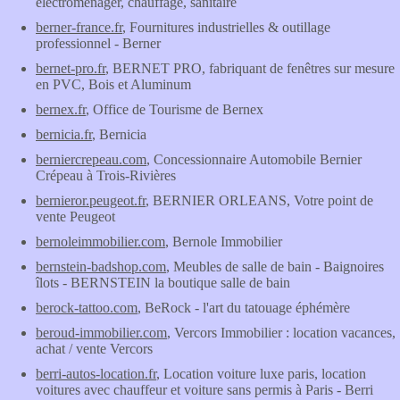
electroménager, chauffage, sanitaire
berner-france.fr
, Fournitures industrielles & outillage
professionnel - Berner
bernet-pro.fr
, BERNET PRO, fabriquant de fenêtres sur mesure
en PVC, Bois et Aluminum
bernex.fr
, Office de Tourisme de Bernex
bernicia.fr
, Bernicia
berniercrepeau.com
, Concessionnaire Automobile Bernier
Crépeau à Trois-Rivières
bernieror.peugeot.fr
, BERNIER ORLEANS, Votre point de
vente Peugeot
bernoleimmobilier.com
, Bernole Immobilier
bernstein-badshop.com
, Meubles de salle de bain - Baignoires
îlots - BERNSTEIN la boutique salle de bain
berock-tattoo.com
, BeRock - l'art du tatouage éphémère
beroud-immobilier.com
, Vercors Immobilier : location vacances,
achat / vente Vercors
berri-autos-location.fr
, Location voiture luxe paris, location
voitures avec chauffeur et voiture sans permis à Paris - Berri