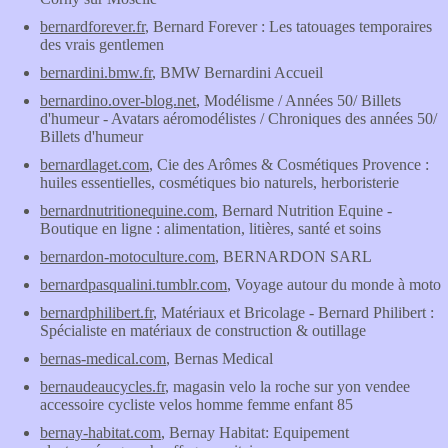
bernardforever.fr
, Bernard Forever : Les tatouages temporaires
des vrais gentlemen
bernardini.bmw.fr
, BMW Bernardini Accueil
bernardino.over-blog.net
, Modélisme / Années 50/ Billets
d'humeur - Avatars aéromodélistes / Chroniques des années 50/
Billets d'humeur
bernardlaget.com
, Cie des Arômes & Cosmétiques Provence :
huiles essentielles, cosmétiques bio naturels, herboristerie
bernardnutritionequine.com
, Bernard Nutrition Equine -
Boutique en ligne : alimentation, litières, santé et soins
bernardon-motoculture.com
, BERNARDON SARL
bernardpasqualini.tumblr.com
, Voyage autour du monde à moto
bernardphilibert.fr
, Matériaux et Bricolage - Bernard Philibert :
Spécialiste en matériaux de construction & outillage
bernas-medical.com
, Bernas Medical
bernaudeaucycles.fr
, magasin velo la roche sur yon vendee
accessoire cycliste velos homme femme enfant 85
bernay-habitat.com
, Bernay Habitat: Equipement