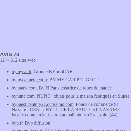
AVIS 73
12 / 4612 sites web
bymycar.fr
, Groupe BYmy)CAR
bymycar.peugeot.fr
, BY MY CAR PEUGEOT
bynparis.com
, By N Paris créatrice de robes de mariée
bynunc.com
, NUNC | objets pour la maison fabriqués en Suisse
byouest-century21.octissimo.com
, Fonds de commerce St-
Nazaire - CENTURY 21 ICE LA BAULE ST-NAZAIRE -
locaux commerciaux, droit au bail, murs à St-nazaire (44)
byp.fr
, Byp diffusion