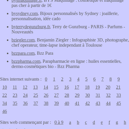
bysmaquillage.fr
, BYS Maquillage : cosmétique et maquillage
pas cher à partir de 1€
bysydney.com
, Bijoux personnalisés by Sydney : joaillerie,
personnalisation, idée cado
byterrydegunzburg.fr
, Terry de Gunzburg - PARIS - Parfums -
Nouveautés
bziegler.com
, Benjamin Ziegler : Infographiste 3D, photographe,
chef operateur, time-lapse independant à Toulouse
bzzpara.com
, Bzz Para
bzzpharma.com
, Parapharmacie en ligne : huiles essentielles,
dermo-cosmétiques bio - Bzz Pharma
Sites internet suivants :
0
1
2
3
4
5
6
7
8
9
10
11
12
13
14
15
16
17
18
19
20
21
22
23
24
25
26
27
28
29
30
31
32
33
34
35
36
37
38
39
40
41
42
43
44
45
46
Sites web commençant par :
0 à 9
a
b
c
d
e
f
g
h