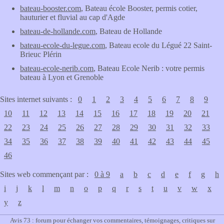
bateau-booster.com
, Bateau école Booster, permis cotier,
hauturier et fluvial au cap d'Agde
bateau-de-hollande.com
, Bateau de Hollande
bateau-ecole-du-legue.com
, Bateau ecole du Légué 22 Saint-
Brieuc Plérin
bateau-ecole-nerib.com
, Bateau Ecole Nerib : votre permis
bateau à Lyon et Grenoble
Sites internet suivants :
0
1
2
3
4
5
6
7
8
9
10
11
12
13
14
15
16
17
18
19
20
21
22
23
24
25
26
27
28
29
30
31
32
33
34
35
36
37
38
39
40
41
42
43
44
45
46
Sites web commençant par :
0 à 9
a
b
c
d
e
f
g
h
i
j
k
l
m
n
o
p
q
r
s
t
u
v
w
x
y
z
Avis 73 : forum pour échanger vos commentaires, témoignages, critiques sur