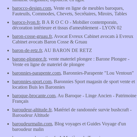
barocco-design.com
, Vente en ligne de meubles baroques,
Fauteuils, Commodes, Chevets, Secrétaires, Miroirs, Tables
baroco-lyon.fr
, B A R O C O - Mobilier contemporain,
décoration intérieure et tissus d'ameublement - LYON 02
baron-cosse-gruau.fr
, Avocat Evreux Cabinet avocats à Evreux
Cabinet avocats Baron Cosse & Gruau
baron-de-retz.fr
, AU BARON DE RETZ
barone-plongee.fr
, vente materiel plongee : Barone Plongee -
Vente en ligne de materiel de plongee
baronnies-parapente.com
, Baronnies-Parapente "Lou Ventoun"
baronnies-sport.com
, Baronnies Sport magasin de sport vente et
location Buis les Baronnies
baroque-brocante.com
, Au Baroque - Linge Ancien - Patrimoine
Français
baroudeur-altitude.fr
, Matériel de randonnée survie bushcraft -
Baroudeur Altitude
baroudeurmalin.com
, Blog voyages et Guides Voyage d'un
baroudeur malin