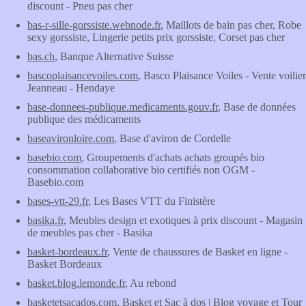
discount - Pneu pas cher
bas-r-sille-gorssiste.webnode.fr
, Maillots de bain pas cher, Robe
sexy gorssiste, Lingerie petits prix gorssiste, Corset pas cher
bas.ch
, Banque Alternative Suisse
bascoplaisancevoiles.com
, Basco Plaisance Voiles - Vente voilier
Jeanneau - Hendaye
base-donnees-publique.medicaments.gouv.fr
, Base de données
publique des médicaments
baseavironloire.com
, Base d'aviron de Cordelle
basebio.com
, Groupements d'achats achats groupés bio
consommation collaborative bio certifiés non OGM -
Basebio.com
bases-vtt-29.fr
, Les Bases VTT du Finistère
basika.fr
, Meubles design et exotiques à prix discount - Magasin
de meubles pas cher - Basika
basket-bordeaux.fr
, Vente de chaussures de Basket en ligne -
Basket Bordeaux
basket.blog.lemonde.fr
, Au rebond
basketetsacados.com
, Basket et Sac à dos | Blog voyage et Tour