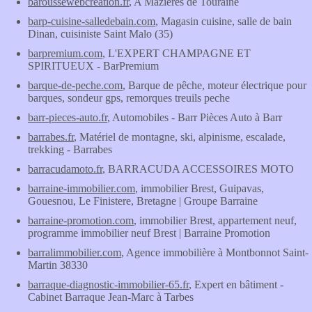
baroussewebcreation.fr
, A Mazières de Touraine
barp-cuisine-salledebain.com
, Magasin cuisine, salle de bain
Dinan, cuisiniste Saint Malo (35)
barpremium.com
, L'EXPERT CHAMPAGNE ET
SPIRITUEUX - BarPremium
barque-de-peche.com
, Barque de pêche, moteur électrique pour
barques, sondeur gps, remorques treuils peche
barr-pieces-auto.fr
, Automobiles - Barr Pièces Auto à Barr
barrabes.fr
, Matériel de montagne, ski, alpinisme, escalade,
trekking - Barrabes
barracudamoto.fr
, BARRACUDA ACCESSOIRES MOTO
barraine-immobilier.com
, immobilier Brest, Guipavas,
Gouesnou, Le Finistere, Bretagne | Groupe Barraine
barraine-promotion.com
, immobilier Brest, appartement neuf,
programme immobilier neuf Brest | Barraine Promotion
barralimmobilier.com
, Agence immobilière à Montbonnot Saint-
Martin 38330
barraque-diagnostic-immobilier-65.fr
, Expert en bâtiment -
Cabinet Barraque Jean-Marc à Tarbes