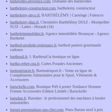
bartavelles-provence.com
, Domaine des Bartavelles
barthelemy-constructeur.com
, barthelemy constructeur
barthelemy-deco.fr
, BARTHÉLÉMY | Carrelage | Faïences
barthelemy-diaz.fr
, Cheminées Barthélémy DIAZ - Montpellier
SUD - Lattes - Herault (34)
bartheletimmobilier.fr
, Agence immobilière Besançon - Agence
Barthelet
barthod-produits-regionaux.fr
, barthod paniers gourmands
cadeaux
barthouil.fr
, J. Barthouil la boutique en ligne
bartko-reher-cpa.fr
, Cartes Postales Anciennes
bartnutrisport.fr
, Bartnutrisport.fr - Vente en ligne de
Compléments Alimentaires pour le Sport, Vêtements &
Accessoires
baruckello.com
, Boutique Prêt à porter Tendance Homme
Femme Accessoires Edition Limitée | Baruckello
barudan.fr
, Barudan : le professionnel des machines à broder
industrielles
barum.pneumatique-pas-cher.com
, Pneu Barum neuf à prix