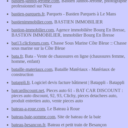
bastien-jannot-jerome.com
, Bastien Jannot-Jerome, photographe
professionnel sur Nice
bastien-parquets.fr
, Parquets - Bastien Parquets à Le Mans
bastienimmobilier.com
, BASTIEN IMMOBILIER
bastion-immobilier.com
, Agence immobilière Bourg En Bresse,
BASTION IMMOBILIER, immobilier Bourg En Bresse
bat13.clicforum.com
, Chasse Sous Marine Côte Bleue :: Chasse
sous marine sur la Côte Bleue
bata.fr
, Bata - Vente de chaussures en ligne (chaussures femme,
homme, enfant)
bataille-materiaux.com
, Bataille Matériaux - Matériaux de
construction
batappli.fr
, Logiciel devis facture bâtiment | Batappli - Batappli
batcardiscount.net
, Pieces auto 61 - BAT CAR DISCOUNT :
pieces auto discount, 92, 93, Clichy, pieces detachees auto,
produit entretien auto, vente pieces auto
bateau-a-roue.com
, Le Bateau à Roue
bateau-baie-somme.com
, Site de bateau de la baie
bateau-besancon.fr
, Bateau et petit train de Besançon