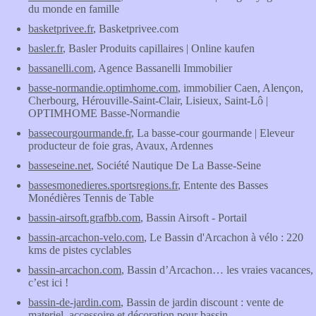
du monde en famille
basketprivee.fr
, Basketprivee.com
basler.fr
, Basler Produits capillaires | Online kaufen
bassanelli.com
, Agence Bassanelli Immobilier
basse-normandie.optimhome.com
, immobilier Caen, Alençon,
Cherbourg, Hérouville-Saint-Clair, Lisieux, Saint-Lô |
OPTIMHOME Basse-Normandie
bassecourgourmande.fr
, La basse-cour gourmande | Eleveur
producteur de foie gras, Avaux, Ardennes
basseseine.net
, Société Nautique De La Basse-Seine
bassesmonedieres.sportsregions.fr
, Entente des Basses
Monédières Tennis de Table
bassin-airsoft.grafbb.com
, Bassin Airsoft - Portail
bassin-arcachon-velo.com
, Le Bassin d'Arcachon à vélo : 220
kms de pistes cyclables
bassin-arcachon.com
, Bassin d’Arcachon… les vraies vacances,
c’est ici !
bassin-de-jardin.com
, Bassin de jardin discount : vente de
materiel, accessoire et décoration pour bassin