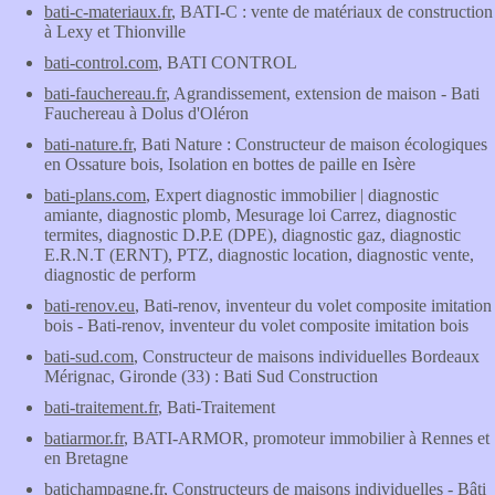
bati-c-materiaux.fr
, BATI-C : vente de matériaux de construction
à Lexy et Thionville
bati-control.com
, BATI CONTROL
bati-fauchereau.fr
, Agrandissement, extension de maison - Bati
Fauchereau à Dolus d'Oléron
bati-nature.fr
, Bati Nature : Constructeur de maison écologiques
en Ossature bois, Isolation en bottes de paille en Isère
bati-plans.com
, Expert diagnostic immobilier | diagnostic
amiante, diagnostic plomb, Mesurage loi Carrez, diagnostic
termites, diagnostic D.P.E (DPE), diagnostic gaz, diagnostic
E.R.N.T (ERNT), PTZ, diagnostic location, diagnostic vente,
diagnostic de perform
bati-renov.eu
, Bati-renov, inventeur du volet composite imitation
bois - Bati-renov, inventeur du volet composite imitation bois
bati-sud.com
, Constructeur de maisons individuelles Bordeaux
Mérignac, Gironde (33) : Bati Sud Construction
bati-traitement.fr
, Bati-Traitement
batiarmor.fr
, BATI-ARMOR, promoteur immobilier à Rennes et
en Bretagne
batichampagne.fr
, Constructeurs de maisons individuelles - Bâti