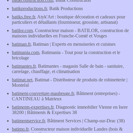
batikconstruction.com
, Batik Construction
batikproductions.fr
, Batik Productions
batiks.free.fr
, Atyk'Art : boutique décoration et cadeaux pour
particuliers et détaillants (fournisseur, grossiste, artisanat)
batilor.com
, Constructeur maison - BATILOR, construction de
maisons individuelles en Franche-Comté et Vosges
batiman.fr
, Batiman | Experts en menuiseries et cuisines
batimania.com
, Batimania - Tout pour la construction et le
bricolage
batimantes.fr
, Batimantes - magasin Salle de bain - sanitaire,
carrelage, chauffage, et climatisation
batimat.net
, Batimat - Distributeur de produits de robinetterie |
Montréal
batiment-couverture-maubeuge.fr
, Bâtiment (entreprises) -
CANTINEAU à Mairieux
batiments-expertises.fr
, Diagnostic immobilier Vienne en Isere
38200 | Bâtiments & Expertises 38
batimentservice.fr
, Bâtiment Services | Champ-sur-Drac (38)
batimo.fr
, Constructeur maison individuelle Landes (bois &