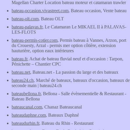
Magellan Charter Location bateau moteur et catamaran trawler
bateau-occasion.vivastreet.com
, Bateau occasion, Vente bateau
bateau-olt.com
, Bateau OLT
bateau-palavas.fr
, Le Catamaran Le MIKAEL II à PALAVAS-
LES-FLOTS
bateau-permis-cotier.com
, Permis bateau à Vannes, Arzon, port
du Crouesty, Arzal - permis mer option côtière, extension
hauturière, option eaux intérieures
bateau.fr
, Achat de bateau fluvial neuf et d'occasion : Tarpon,
Pénichette – Chantier CPC
bateau.net
, Bateau.net - La passion du large et des bateaux
bateau24.ch
, Marché de bateaux, bateaux d'occasion, bateaux de
seconde main | bateau24.ch
bateaubellona.fr
, Bellona - Salle évènementielle & Restaurant -
Bateau Bellona
bateaucanal.com
, Chanaz Bateaucanal
bateaudaphne.com
, Bateaux Daphné
bateaudurhin.fr
, Bateau du Rhin - Restaurant