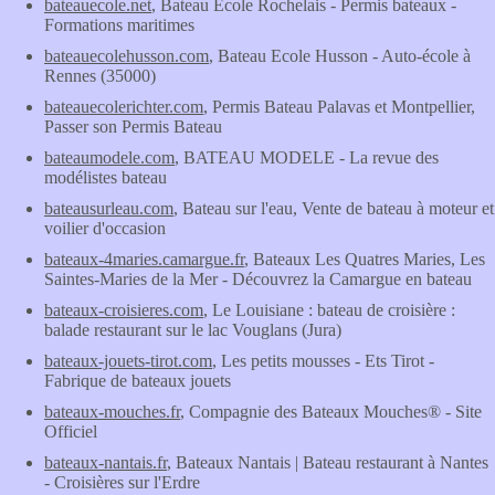
bateauecole.net
, Bateau Ecole Rochelais - Permis bateaux -
Formations maritimes
bateauecolehusson.com
, Bateau Ecole Husson - Auto-école à
Rennes (35000)
bateauecolerichter.com
, Permis Bateau Palavas et Montpellier,
Passer son Permis Bateau
bateaumodele.com
, BATEAU MODELE - La revue des
modélistes bateau
bateausurleau.com
, Bateau sur l'eau, Vente de bateau à moteur et
voilier d'occasion
bateaux-4maries.camargue.fr
, Bateaux Les Quatres Maries, Les
Saintes-Maries de la Mer - Découvrez la Camargue en bateau
bateaux-croisieres.com
, Le Louisiane : bateau de croisière :
balade restaurant sur le lac Vouglans (Jura)
bateaux-jouets-tirot.com
, Les petits mousses - Ets Tirot -
Fabrique de bateaux jouets
bateaux-mouches.fr
, Compagnie des Bateaux Mouches® - Site
Officiel
bateaux-nantais.fr
, Bateaux Nantais | Bateau restaurant à Nantes
- Croisières sur l'Erdre