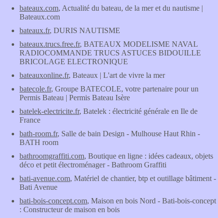
bateaux.com
, Actualité du bateau, de la mer et du nautisme |
Bateaux.com
bateaux.fr
, DURIS NAUTISME
bateaux.trucs.free.fr
, BATEAUX MODELISME NAVAL
RADIOCOMMANDE TRUCS ASTUCES BIDOUILLE
BRICOLAGE ELECTRONIQUE
bateauxonline.fr
, Bateaux | L'art de vivre la mer
batecole.fr
, Groupe BATECOLE, votre partenaire pour un
Permis Bateau | Permis Bateau Isère
batelek-electricite.fr
, Batelek : électricité générale en Ile de
France
bath-room.fr
, Salle de bain Design - Mulhouse Haut Rhin -
BATH room
bathroomgraffiti.com
, Boutique en ligne : idées cadeaux, objets
déco et petit électroménager - Bathroom Graffiti
bati-avenue.com
, Matériel de chantier, btp et outillage bâtiment -
Bati Avenue
bati-bois-concept.com
, Maison en bois Nord - Bati-bois-concept
: Constructeur de maison en bois