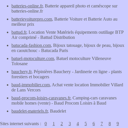
batteries-online.fr
, Batterie appareil photo et caméscope sur
batteries-online.fr
batterievoiturepro.com
, Batterie Voiture et Batterie Auto au
meilleur prix
battud.fr
, Location Vente Matériels équipements outillage BTP
Air comprimé - Battud Distribution
batucada-fashion.com
, Bijoux tatouage, bijoux de peau, bijoux
en caoutchouc - Batucada Paris
batuel-motoculture.com
, Batuel motoculture Villeneuve
Tolosane
bauchery.fr
, Pépinières Bauchery - Jardinerie en ligne - plants
forestiers et bocagers
baud-immobilier.com
, Achat vente location Immobilier Villard
de Lans Vercors
baud-procom-loisirs-caravanes.fr
, Camping-cars caravanes
mobile homes (vente) - Baud Procom Loisirs à Baud
baudelet-materiels.fr
, Baudelet
Sites internet suivants :
0
1
2
3
4
5
6
7
8
9