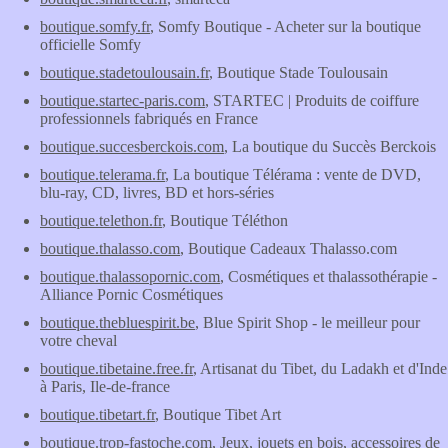
boutique.somfy.fr
, Somfy Boutique - Acheter sur la boutique
officielle Somfy
boutique.stadetoulousain.fr
, Boutique Stade Toulousain
boutique.startec-paris.com
, STARTEC | Produits de coiffure
professionnels fabriqués en France
boutique.succesberckois.com
, La boutique du Succès Berckois
boutique.telerama.fr
, La boutique Télérama : vente de DVD,
blu-ray, CD, livres, BD et hors-séries
boutique.telethon.fr
, Boutique Téléthon
boutique.thalasso.com
, Boutique Cadeaux Thalasso.com
boutique.thalassopornic.com
, Cosmétiques et thalassothérapie -
Alliance Pornic Cosmétiques
boutique.thebluespirit.be
, Blue Spirit Shop - le meilleur pour
votre cheval
boutique.tibetaine.free.fr
, Artisanat du Tibet, du Ladakh et d'Inde
à Paris, Ile-de-france
boutique.tibetart.fr
, Boutique Tibet Art
boutique.trop-fastoche.com
, Jeux, jouets en bois, accessoires de