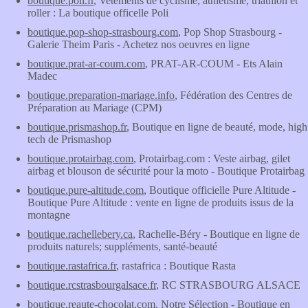
boutique.poli.fr
, Vetements de cyclisme, athlétisme, triathlon et
roller : La boutique officelle Poli
boutique.pop-shop-strasbourg.com
, Pop Shop Strasbourg -
Galerie Theim Paris - Achetez nos oeuvres en ligne
boutique.prat-ar-coum.com
, PRAT-AR-COUM - Ets Alain
Madec
boutique.preparation-mariage.info
, Fédération des Centres de
Préparation au Mariage (CPM)
boutique.prismashop.fr
, Boutique en ligne de beauté, mode, high
tech de Prismashop
boutique.protairbag.com
, Protairbag.com : Veste airbag, gilet
airbag et blouson de sécurité pour la moto - Boutique Protairbag
boutique.pure-altitude.com
, Boutique officielle Pure Altitude -
Boutique Pure Altitude : vente en ligne de produits issus de la
montagne
boutique.rachellebery.ca
, Rachelle-Béry - Boutique en ligne de
produits naturels; suppléments, santé-beauté
boutique.rastafrica.fr
, rastafrica : Boutique Rasta
boutique.rcstrasbourgalsace.fr
, RC STRASBOURG ALSACE
boutique.reaute-chocolat.com
, Notre Sélection - Boutique en