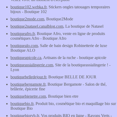
boutique102.webka.fr
, Stickers ongles tatouages temporaires
bijoux - Boutique 102
boutique2mode.com
, Boutique2Mode
boutique2natasel.canalblog.com
, La boutique de Natasel
boutiqueafro.fr
, Boutique Afro, vente en ligne de produits
cosmétiques Afro - Boutique Afro
boutiquealo.com
, Salle de bain design Robinetterie de luxe
Boutique ALO
boutiqueapicole.ca
, Artisans de la ruche - boutique apicole
boutiqueassialingerie.com
, Site de la boutiqueassialingerie ! -
Lyon
boutiquebelledejour.fr
, Boutique BELLE DE JOUR
boutiquebergamote.fr
, Boutique Bergamote - Salon de thé,
brûlerie, épicerie fine
boutiquebienetre.com
, Boutique bien etre
boutiquebio.fr
, Produit bio, cosmétique bio et maquillage bio sur
Boutique Bio
boutiquebiorvb.fr
, Vos produits BIO en ligne - Rayons Verts -