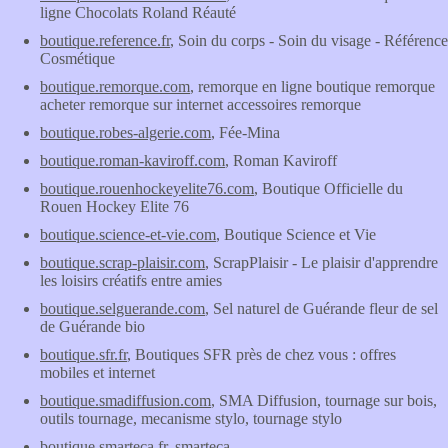
ligne Chocolats Roland Réauté
boutique.reference.fr
, Soin du corps - Soin du visage - Référence
Cosmétique
boutique.remorque.com
, remorque en ligne boutique remorque
acheter remorque sur internet accessoires remorque
boutique.robes-algerie.com
, Fée-Mina
boutique.roman-kaviroff.com
, Roman Kaviroff
boutique.rouenhockeyelite76.com
, Boutique Officielle du
Rouen Hockey Elite 76
boutique.science-et-vie.com
, Boutique Science et Vie
boutique.scrap-plaisir.com
, ScrapPlaisir - Le plaisir d'apprendre
les loisirs créatifs entre amies
boutique.selguerande.com
, Sel naturel de Guérande fleur de sel
de Guérande bio
boutique.sfr.fr
, Boutiques SFR près de chez vous : offres
mobiles et internet
boutique.smadiffusion.com
, SMA Diffusion, tournage sur bois,
outils tournage, mecanisme stylo, tournage stylo
boutique.smarteca.fr
, smarteca