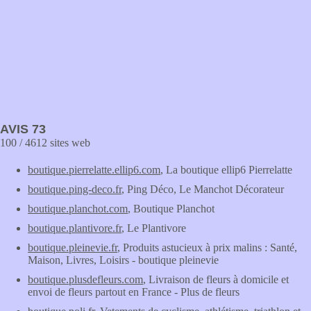
AVIS 73
100 / 4612 sites web
boutique.pierrelatte.ellip6.com
, La boutique ellip6 Pierrelatte
boutique.ping-deco.fr
, Ping Déco, Le Manchot Décorateur
boutique.planchot.com
, Boutique Planchot
boutique.plantivore.fr
, Le Plantivore
boutique.pleinevie.fr
, Produits astucieux à prix malins : Santé,
Maison, Livres, Loisirs - boutique pleinevie
boutique.plusdefleurs.com
, Livraison de fleurs à domicile et
envoi de fleurs partout en France - Plus de fleurs