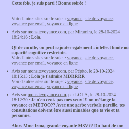
Cette fois, je suis parti ! Bonne soirée !
Voir d'autres sites sur le sujet :
voyance
,
site de voyance
,
voyance par email
,
voyance en ligne
Avis sur
monsitevoyance.com
, par Miramira, le 28-10-2024
18:24:16 :
Lola,
QI de carotte, on peut rajouter également : intellect limité ou
capacité cognitive restreinte.
Voir d'autres sites sur le sujet :
voyance
,
site de voyance
,
voyance par email
,
voyance en ligne
Avis sur
monsitevoyance.com
, par Pépito, le 28-10-2024
18:15:13 :
Lola je t'admire MDRRRR
Voir d'autres sites sur le sujet :
voyance
,
site de voyance
,
voyance par email
,
voyance en ligne
Avis sur
monsitevoyance.com
, par LOLA, le 28-10-2024
18:12:20 :
Je n'en crois pas mes yeux !!! on mélange la
voyance et METOO?? Avec une gerbe verbale pareille, tes
consultations doivent être aussi minables que ta vie et ta
personne.
Alors Mme Irma, grande voyante MSV?? Du haut de ton