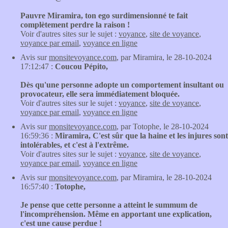
Pauvre Miramira, ton ego surdimensionné te fait
complètement perdre la raison !
Voir d'autres sites sur le sujet :
voyance
,
site de voyance
,
voyance par email
,
voyance en ligne
Avis sur
monsitevoyance.com
, par Miramira, le 28-10-2024
17:12:47 :
Coucou Pépito,
Dès qu'une personne adopte un comportement insultant ou
provocateur, elle sera immédiatement bloquée.
Voir d'autres sites sur le sujet :
voyance
,
site de voyance
,
voyance par email
,
voyance en ligne
Avis sur
monsitevoyance.com
, par Totophe, le 28-10-2024
16:59:36 :
Miramira, C'est sûr que la haine et les injures sont
intolérables, et c'est à l'extrême.
Voir d'autres sites sur le sujet :
voyance
,
site de voyance
,
voyance par email
,
voyance en ligne
Avis sur
monsitevoyance.com
, par Miramira, le 28-10-2024
16:57:40 :
Totophe,
Je pense que cette personne a atteint le summum de
l'incompréhension. Même en apportant une explication,
c'est une cause perdue !