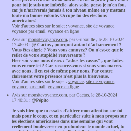
pour toi je suis une imbécile, alors soite, perso je m'en fou,
car je n'arriverais jamais à ton niveau même en y mettant
toute ma bonne volonté. Occupe toi des élections
américaines!
Voir d'autres sites sur le sujet :
voyance
,
site de voyance
,
voyance par email
,
voyance en ligne
Avis sur
monsitevoyance.com
, par Gribouille , le 28-10-2024
17:46:03 :
@ Cactus , pourquoi autant d'acharnement ?
Vous êtes aigrie ? Vous vous ennuyez? Ou n'est-ce que le
reflet de votre stupidité renversante ?
Hier soir vous nous disiez : "adios les cassos" , que faites-
vous encore ici ? Car rassurez-vous si vous vous marrez
avec nous , il en est de même pour nous. Par contre
clairement votre présence n'est plus la bienvenue.
Voir d'autres sites sur le sujet :
voyance
,
site de voyance
,
voyance par email
,
voyance en ligne
Avis sur
monsitevoyance.com
, par Cactus, le 28-10-2024
17:40:31 :
@Pépito
Je vois bien que tu essaies d'attirer mon attention sur toi
mais pour le coup, et en particulier suite à mon propos sur
les élections américaines dans une semaine qui vont
réellement bouleverser en profondeur le monde actuel, tu