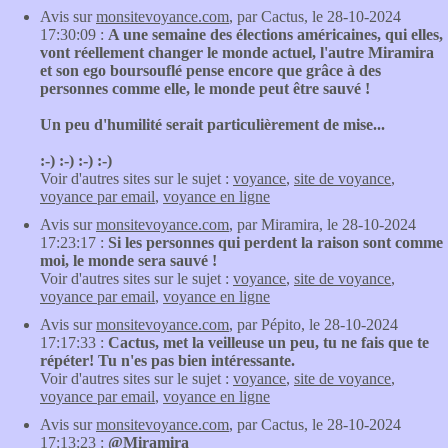
Avis sur
monsitevoyance.com
, par Cactus, le 28-10-2024
17:30:09 :
A une semaine des élections américaines, qui elles,
vont réellement changer le monde actuel, l'autre Miramira
et son ego boursouflé pense encore que grâce à des
personnes comme elle, le monde peut être sauvé !
Un peu d'humilité serait particulièrement de mise...
:-) :-) :-) :-)
Voir d'autres sites sur le sujet :
voyance
,
site de voyance
,
voyance par email
,
voyance en ligne
Avis sur
monsitevoyance.com
, par Miramira, le 28-10-2024
17:23:17 :
Si les personnes qui perdent la raison sont comme
moi, le monde sera sauvé !
Voir d'autres sites sur le sujet :
voyance
,
site de voyance
,
voyance par email
,
voyance en ligne
Avis sur
monsitevoyance.com
, par Pépito, le 28-10-2024
17:17:33 :
Cactus, met la veilleuse un peu, tu ne fais que te
répéter! Tu n'es pas bien intéressante.
Voir d'autres sites sur le sujet :
voyance
,
site de voyance
,
voyance par email
,
voyance en ligne
Avis sur
monsitevoyance.com
, par Cactus, le 28-10-2024
17:13:23 :
@Miramira