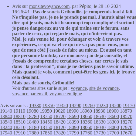
Avis sur
monsitevoyance.com
, par Pépito, le 28-10-2024
16:26:43 :
Pas de soucis Gribouille, je comprends tout à fait.
Ne t'inquiète pas, je ne le prends pas mal. J'aurais aimé vous
dire qui je suis, mais ici beaucoup trop compliqué et surtout
je pense dangereux au vu de qui traîne sur le forum, sans
parler de ceux, qui regarde mais, qui n'intervient pas.
Moi, je suis venue ici, pour échanger et voir à travers vos
expériences, ce qui va et ce qui ne va pas pour vous, pour
que de mon côté j'essais de faire au mieux. Et aussi en tant
que personne lambda, car moi aussi j'ai déjà consulté, et
j'essais de comprendre certaines choses, car certes je suis
dans "la profession", mais je ne détiens pas le savoir ultime.
Mais quand je vois, comment peut-être les gens ici, je trouve
cela désolant.
Mais pas de soucis, Gribouille!
Voir d'autres sites sur le sujet :
voyance
,
site de voyance
,
voyance par email
,
voyance en ligne
Avis suivants :
19380
19350
19320
19290
19260
19230
19200
19170
19140
19110
19080
19050
19020
18990
18960
18930
18900
18870
18840
18810
18780
18750
18720
18690
18660
18630
18600
18570
18540
18510
18480
18450
18420
18390
18360
18330
18300
18270
18240
18210
18180
18150
18120
18090
18060
18030
18000
17970
17940
17910
17880
17850
17820
17790
17760
17730
17700
17670