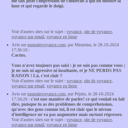
me fais juste l'impression de l'imbécile à qui on montre la
lune et qui regarde le doigt.
Voir d'autres sites sur le sujet :
voyance
,
site de voyance
,
voyance par email
,
voyance en ligne
Avis sur
monsitevoyance.com
, par Miramira, le 28-10-2024
17:36:10 :
Cactus,
Vous n'avez toujours pas saisi : je ne suis pas comme vous ;
je ne suis ni agressive ni insultante, et je NE PERDS PAS
RAISON ! Là, c'est clair ?
Voir d'autres sites sur le sujet :
voyance
,
site de voyance
,
voyance par email
,
voyance en ligne
Avis sur
monsitevoyance.com
, par Pépito, le 28-10-2024
17:34:26 :
c'est une manière de parler! ce qui voulait en fait
dire, puisque tu as des problèmes de compréhension,
qu'avec des gens comme toi, il est clair que le niveau
d'intelligence ne va pas augmenter mais surtout régresser.
Voir d'autres sites sur le sujet :
voyance
,
site de voyance
,
voyance par email
,
voyance en ligne