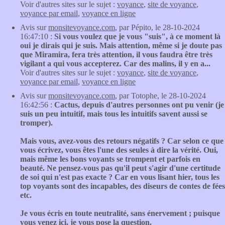
Voir d'autres sites sur le sujet :
voyance
,
site de voyance
,
voyance par email
,
voyance en ligne
Avis sur
monsitevoyance.com
, par Pépito, le 28-10-2024
16:47:10 :
Si vous voulez que je vous "suis", à ce moment là
oui je dirais qui je suis. Mais attention, même si je doute pas
que Miramira, fera très attention, il vous faudra être très
vigilant a qui vous accepterez. Car des malins, il y en a...
Voir d'autres sites sur le sujet :
voyance
,
site de voyance
,
voyance par email
,
voyance en ligne
Avis sur
monsitevoyance.com
, par Totophe, le 28-10-2024
16:42:56 :
Cactus, depuis d'autres personnes ont pu venir (je
suis un peu intuitif, mais tous les intuitifs savent aussi se
tromper).
Mais vous, avez-vous des retours négatifs ? Car selon ce que
vous écrivez, vous êtes l'une des seules à dire la vérité. Oui,
mais même les bons voyants se trompent et parfois en
beauté. Ne pensez-vous pas qu'il peut s'agir d'une certitude
de soi qui n'est pas exacte ? Car en vous lisant hier, tous les
top voyants sont des incapables, des diseurs de contes de fées
etc.
Je vous écris en toute neutralité, sans énervement ; puisque
vous venez ici, je vous pose la question.