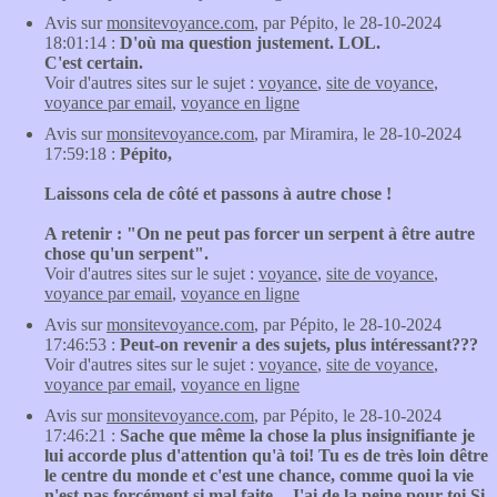
Avis sur
monsitevoyance.com
, par Pépito, le 28-10-2024
18:01:14 :
D'où ma question justement. LOL.
C'est certain.
Voir d'autres sites sur le sujet :
voyance
,
site de voyance
,
voyance par email
,
voyance en ligne
Avis sur
monsitevoyance.com
, par Miramira, le 28-10-2024
17:59:18 :
Pépito,
Laissons cela de côté et passons à autre chose !
A retenir : "On ne peut pas forcer un serpent à être autre
chose qu'un serpent".
Voir d'autres sites sur le sujet :
voyance
,
site de voyance
,
voyance par email
,
voyance en ligne
Avis sur
monsitevoyance.com
, par Pépito, le 28-10-2024
17:46:53 :
Peut-on revenir a des sujets, plus intéressant???
Voir d'autres sites sur le sujet :
voyance
,
site de voyance
,
voyance par email
,
voyance en ligne
Avis sur
monsitevoyance.com
, par Pépito, le 28-10-2024
17:46:21 :
Sache que même la chose la plus insignifiante je
lui accorde plus d'attention qu'à toi! Tu es de très loin dêtre
le centre du monde et c'est une chance, comme quoi la vie
n'est pas forcément si mal faite... J'ai de la peine pour toi.Si