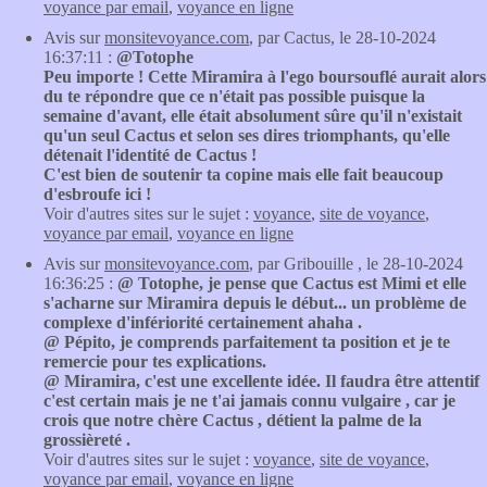
voyance par email
,
voyance en ligne
Avis sur
monsitevoyance.com
, par Cactus, le 28-10-2024
16:37:11 :
@Totophe
Peu importe ! Cette Miramira à l'ego boursouflé aurait alors
du te répondre que ce n'était pas possible puisque la
semaine d'avant, elle était absolument sûre qu'il n'existait
qu'un seul Cactus et selon ses dires triomphants, qu'elle
détenait l'identité de Cactus !
C'est bien de soutenir ta copine mais elle fait beaucoup
d'esbroufe ici !
Voir d'autres sites sur le sujet :
voyance
,
site de voyance
,
voyance par email
,
voyance en ligne
Avis sur
monsitevoyance.com
, par Gribouille , le 28-10-2024
16:36:25 :
@ Totophe, je pense que Cactus est Mimi et elle
s'acharne sur Miramira depuis le début... un problème de
complexe d'infériorité certainement ahaha .
@ Pépito, je comprends parfaitement ta position et je te
remercie pour tes explications.
@ Miramira, c'est une excellente idée. Il faudra être attentif
c'est certain mais je ne t'ai jamais connu vulgaire , car je
crois que notre chère Cactus , détient la palme de la
grossièreté .
Voir d'autres sites sur le sujet :
voyance
,
site de voyance
,
voyance par email
,
voyance en ligne