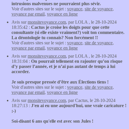
intrusions malvenues ne pourraient plus sévir.
Voir d'autres sites sur le sujet :
voyance
,
site de voyance
,
voyance par email
,
voyance en ligne
Avis sur
monsitevoyance.com
, par LOLA , le 28-10-2024
18:35:42 :
Cactus je croise les doigts pour que cette
consultante (si elle existe vraiment?) voit ton commentaire.
La déontologie tu connais? Non forcément !!
Voir d'autres sites sur le sujet :
voyance
,
site de voyance
,
voyance par email
,
voyance en ligne
Avis sur
monsitevoyance.com
, par LOLA , le 28-10-2024
18:31:04 :
On pourrait tellement en rajouter qu’on risque
d’y passer l’année, et je n’ai pas autant de temps à lui
accorder.
Je suis presque pressée d’être aux Élections tiens !
Voir d'autres sites sur le sujet :
voyance
,
site de voyance
,
voyance par email
,
voyance en ligne
Avis sur
monsitevoyance.com
, par Cactus, le 28-10-2024
18:27:13 :
J'en ai eu une aujourd'hui, une vraie caricature !
;-)
Soi-disant 6 ans qu'elle est avec son Jules !