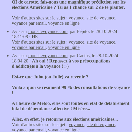
QI de carotte, fais-nous une magnifique prédiction sur les
élections Américaine ? Tu as 1 chance sur 2 de te planter.
Voir d'autres sites sur le sujet :
voyance
,
site de voyance
,
voyance par email
,
voyance en ligne
Avis sur
monsitevoyance.com
, par Pépito, le 28-10-2024
18:11:08 :
HS
Voir d'autres sites sur le sujet :
voyance
,
site de voyance
,
voyance par email
,
voyance en ligne
Avis sur
monsitevoyance.com
, par Cactus, le 28-10-2024
18:04:20 :
Ah oui ! Repassez à vos préoccupations
d'addict(e)s à la voyance ! :-)
Est-ce que Julot (ou Julie) va revenir ?
Voilà à quoi se résument 99 % des consultations de voyance
!
A l'heure de Metoo, elles sont toutes en état de délabrement
total de dépendance affective ! Misère...
Allez, en effet, je retourne aux élections américaines...
Voir d'autres sites sur le sujet :
voyance
,
site de voyance
,
voyance par email
,
voyance en ligne