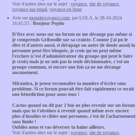
Voir d'autres sites sur le sujet :
voyance
,
site de voyance
,
voyance par email
,
voyance en ligne
Avis sur
monsitevoyance.com
, par LOLA, le 28-10-2024
16:41:55 :
Bonjour Pepito
D'être avec nous sur un forum ne me dérange pas même si
je comprends Gribouille sur sa crainte. Comme j'ai pu le
dire et d'autres aussi, si dérapage ou autre (le doute aussi) la
personne peut être bloquée, je crois qu'on peut même
l'exclure (c'est d'administrateur du groupe qui peut le faire
je crois) mais je ne suis pas la seule décisionnaire, c'est un
groupe commun, et encore une fois ça ne me dérange
aucunement.
Miramira, je pense reconnaître ta manière d'écrire sans
problème. Si ce forum pouvait être fait rapidement ce serait
une bénédiction pour nous tous !
Cactus quand on dit par 2 fois ne plus revenir sur un forum
mais que tu t'obstines à revenir quand même avec encore
plus d'insultes et cibler une personne, c'est de l'acharnement
sans limite !
Oublies nous et vas déverser ta haine ailleurs.
Voir d'autres sites sur le sujet :
voyance
,
site de voyance
,