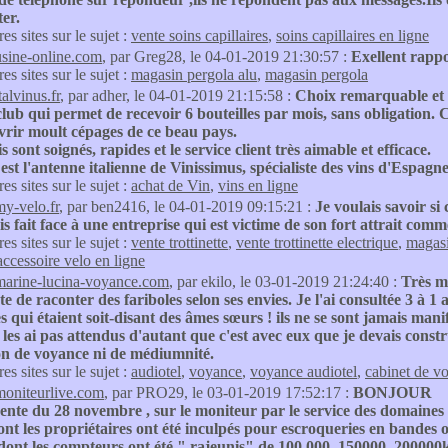
ter.
res sites sur le sujet :
vente soins capillaires
,
soins capillaires en ligne
usine-online.com
, par Greg28, le 04-01-2019 21:30:57 :
Exellent rappo
res sites sur le sujet :
magasin pergola alu
,
magasin pergola
talvinus.fr
, par adher, le 04-01-2019 21:15:58 :
Choix remarquable et no
lub qui permet de recevoir 6 bouteilles par mois, sans obligation. Ce
vrir moult cépages de ce beau pays.
s sont soignés, rapides et le service client très aimable et efficace.
 est l'antenne italienne de Vinissimus, spécialiste des vins d'Espagn
res sites sur le sujet :
achat de Vin
,
vins en ligne
my-velo.fr
, par ben2416, le 04-01-2019 09:15:21 :
Je voulais savoir si
is fait face à une entreprise qui est victime de son fort attrait comm
res sites sur le sujet :
vente trottinette
,
vente trottinette electrique
,
magasin
accessoire velo en ligne
marine-lucina-voyance.com
, par ekilo, le 03-01-2019 21:24:40 :
Très m
te de raconter des fariboles selon ses envies. Je l'ai consultée 3 à 1
qui étaient soit-disant des âmes sœurs ! ils ne se sont jamais mani
 les ai pas attendus d'autant que c'est avec eux que je devais const
n de voyance ni de médiumnité.
res sites sur le sujet :
audiotel
,
voyance
,
voyance audiotel
,
cabinet de v
moniteurlive.com
, par PRO29, le 03-01-2019 17:52:17 :
BONJOUR
ente du 28 novembre , sur le moniteur par le service des domaines 
nt les propriétaires ont été inculpés pour escroqueries en bandes o
dont les compteurs ont été " rajeunis" de 100 000, 150000, 200000