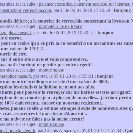
res sites sur le sujet :
paiement securise
,
paiement securise sur internet
,
construction-verrecchia.com
, par J., le 06-01-2019 17:10:29 :
Bonjour,
ont-ils déjà reçu le courrier de verrecchia concernant la livraison ?
res sites sur le sujet :
promoteur ile de france
thereplicahause.fr
, par lolo, le 06-01-2019 10:39:51 :
bonjour
te d escrot.
eut on croire qu a ce prix la on benefici d un mecanisme eta suiss
 une valeur de 170€ !!
ourrir de rire.
r sur d autre site d avis et vous comprendrez.
pas naif et surtout ne perdez pas votre argent!
res sites sur le sujet :
montre suisse
thereplicahause.fr
, par stef, le 05-01-2019 18:25:01 :
bonjour
te une montre breitling sur ce site d une valeur de 600€.
eption les details et la finition ne m ont pas plus.
s battu pour pouvoir la renvoyer car mr barnes est tres arrogant!
eption de ma montre je n ai plus eu de nouvelles... j ai donc per
e 10% etait retenu...encore un nouveau reglement....
hetez pas sur ce site ,c est une arnaque.il exite de nombreux sites
e vrais assurences tel que chrono24,ocarat...
te ma naivete ne faites pas la meme erreur!
res sites sur le sujet :
montre suisse
ireshopextincteur.fr
, par Clients Amazon, le 05-01-2019 17:57:34 :
Que