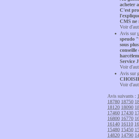
acheter a
C'est pro
l'expliq
CMS ne re
Voir d'aut
Avis sur
speudo "6
sous plus
conseille
harcèlem
Service 
Voir d'aut
Avis sur
CHOISI
Voir d'aut
Avis suivants :
18780
18750
1
18120
18090
1
17460
17430
1
16800
16770
1
16140
16110
1
15480
15450
1
14820
14790
1