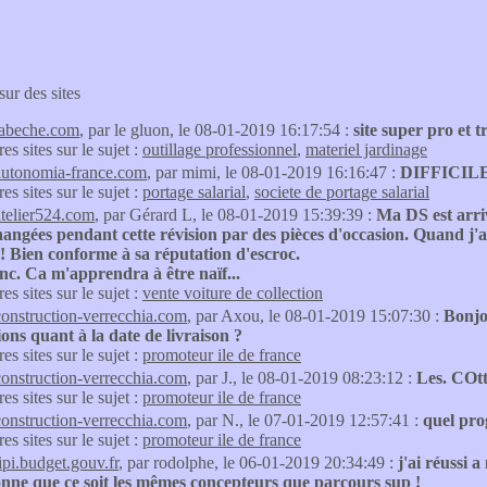
sur des sites
labeche.com
, par le gluon, le 08-01-2019 16:17:54 :
site super pro et 
res sites sur le sujet :
outillage professionnel
,
materiel jardinage
autonomia-france.com
, par mimi, le 08-01-2019 16:16:47 :
DIFFICILE à
res sites sur le sujet :
portage salarial
,
societe de portage salarial
atelier524.com
, par Gérard L, le 08-01-2019 15:39:39 :
Ma DS est arriv
hangées pendant cette révision par des pièces d'occasion. Quand j'ai
! Bien conforme à sa réputation d'escroc.
nc. Ca m'apprendra à être naïf...
res sites sur le sujet :
vente voiture de collection
construction-verrecchia.com
, par Axou, le 08-01-2019 15:07:30 :
Bonjo
ons quant à la date de livraison ?
res sites sur le sujet :
promoteur ile de france
construction-verrecchia.com
, par J., le 08-01-2019 08:23:12 :
Les. COtt
res sites sur le sujet :
promoteur ile de france
construction-verrecchia.com
, par N., le 07-01-2019 12:57:41 :
quel pr
res sites sur le sujet :
promoteur ile de france
tipi.budget.gouv.fr
, par rodolphe, le 06-01-2019 20:34:49 :
j'ai réussi 
onne que ce soit les mêmes concepteurs que parcours sup !