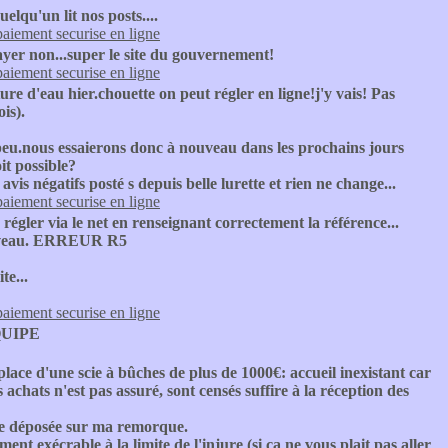
elqu'un lit nos posts....
paiement securise en ligne
yer non...super le site du gouvernement!
paiement securise en ligne
re d'eau hier.chouette on peut régler en ligne!j'y vais! Pas
is).
peu.nous essaierons donc à nouveau dans les prochains jours
it possible?
vis négatifs posté s depuis belle lurette et rien ne change...
paiement securise en ligne
régler via le net en renseignant correctement la référence...
 nouveau. ERREUR R5
te...
paiement securise en ligne
UIPE
place d'une scie à bûches de plus de 1000€: accueil inexistant car
ats n'est pas assuré, sont censés suffire à la réception des
re déposée sur ma remorque.
ent exécrable à la limite de l'injure (si ça ne vous plait pas aller