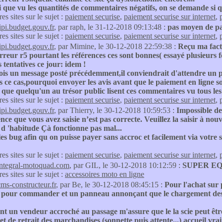
ai que vu les quantités de commentaires négatifs, on se demande si qu
res sites sur le sujet :
paiement securise
,
paiement securise sur internet
,
tipi.budget.gouv.fr
, par raph, le 31-12-2018 09:13:48 :
pas moyen de pa
res sites sur le sujet :
paiement securise
,
paiement securise sur internet
,
tipi.budget.gouv.fr
, par Mimine, le 30-12-2018 22:59:38 :
Reçu ma factu
reur r5 pourtant les références ces sont bonnes( essayé plusieurs fo
 tentatives ce jour: idem !
rois un message posté précédemment,il conviendrait d'attendre un 
 ce cas,pourquoi envoyer les avis avant que le paiement en ligne so
 que quelqu'un au trésor public lisent ces commentaires vu tous les a
res sites sur le sujet :
paiement securise
,
paiement securise sur internet
,
tipi.budget.gouv.fr
, par Thierry, le 30-12-2018 10:59:53 :
Impossible de 
nce que vous avez saisie n’est pas correcte. Veuillez la saisir à
d 'habitude Çà fonctionne pas mal...
les bug afin qu on puisse payer sans accroc et facilement via votre si
res sites sur le sujet :
paiement securise
,
paiement securise sur internet
,
integral-motoquad.com
, par GIL, le 30-12-2018 10:12:59 :
SUPER EQ
res sites sur le sujet :
accessoires moto en ligne
cms-constructeur.fr
, par Be, le 30-12-2018 08:45:15 :
Pour l'achat sur 
 pour commander et un panneau annonçant que le chargement des ach
nt un vendeur accroché au passage m'assure que le la scie peut êt
t de retrait des marchandises (sonnette puis attente...) accueil vraim