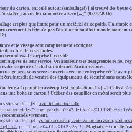
rieur du carton, enroulé autour,(emballage!) j'ai trouvé des bouts de 
installer j'ai vue le manomètre à zéro [...]" (03/10/2016)
ballage est plus que limite pour un matériel de ce poids. Un simple ca
eureusement la tête n'a pas l'air d'avoir souffert mais le mano aur
18)
lance et le vissage sont complètement exotiques.
esté deux fois deux secondes.
n second essai : surprise il est vide.
on auprès de leur service. Un amateur très désagréable se fou roya
: éviter ce genre d’achat sur internet. Aucun recours.
n usage pro, vous serez couverts avec une entreprise réelle avec p
t être interdit de vendre des équipements de sécurité sans contrôle
tincteur a la goupille cassée(qui est en plastique ! ). [...]. Colis à 
ans une boîte en carton ! Utiliser des goupilles en métal serait plus
res sites sur le sujet :
materiel lutte incendie
accorautomobiles77.com
, par cham7743, le 05-01-2019 13:03:56 :
Très
 Je recommande vivement.
res sites sur le sujet :
voiture occasion
,
vente voiture occasion
,
voitures 
maghair.fr
, par Lilou, le 04-01-2019 23:28:19 :
Maghair est un site fr
e téléphone sur répondeur ,ils ne répondent pas aux messages.Ils