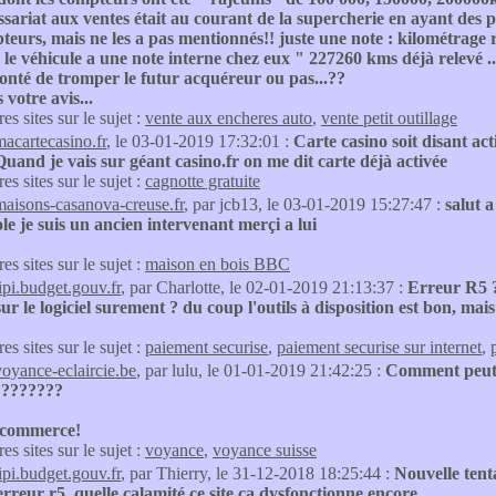
sariat aux ventes était au courant de la supercherie en ayant des 
eurs, mais ne les a pas mentionnés!! juste une note : kilométrage 
 le véhicule a une note interne chez eux " 227260 kms déjà relevé ..
onté de tromper le futur acquéreur ou pas...??
 votre avis...
res sites sur le sujet :
vente aux encheres auto
,
vente petit outillage
macartecasino.fr
, le 03-01-2019 17:32:01 :
Carte casino soit disant ac
uand je vais sur géant casino.fr on me dit carte déjà activée
res sites sur le sujet :
cagnotte gratuite
maisons-casanova-creuse.fr
, par jcb13, le 03-01-2019 15:27:47 :
salut a
le je suis un ancien intervenant merçi a lui
res sites sur le sujet :
maison en bois BBC
tipi.budget.gouv.fr
, par Charlotte, le 02-01-2019 21:13:37 :
Erreur R5 ? 
ur le logiciel surement ? du coup l'outils à disposition est bon, mai
res sites sur le sujet :
paiement securise
,
paiement securise sur internet
,
voyance-eclaircie.be
, par lulu, le 01-01-2019 21:42:25 :
Comment peut-o
????????
 commerce!
res sites sur le sujet :
voyance
,
voyance suisse
tipi.budget.gouv.fr
, par Thierry, le 31-12-2018 18:25:44 :
Nouvelle tent
erreur r5..quelle calamité ce site ça dysfonctionne encore....