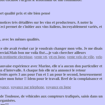
rt qualité prix et site bien pensé
tices très détaillées sur les vins et producteurs. A noter la
ci permet de s'initier aux vins italiens, incroyablement variés, et
e, avec les mêmes qualités.
 ce site avait évolué car je voudrais changer mon vélo. Je me disais
ercial.Mais bon me voila fixé....je vais chercher ailleurs
 trottinette electrique
,
vente vtt
,
vtt en ligne
,
vente velo de ville
,
velo
auvaise expérience avec Marine, elle n'a aucun don particulier et
 an d'intervalle. A chaque fois elle m'a annoncé le retour
festés après 3 ans pour l'un et 1 an pour le second, heureusement
ruire mon futur !! Idem pour le travail. Bref de la complaisance et
oyance
,
voyance par telephone
,
voyance en ligne
de Toulouse, de véhicules aux compteurs trafiqués, saisis dans un
rganisées.
kms!!!