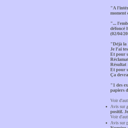
"A l'inté
moment d'
"... l'em
défoncé h
(02/04/20
"Déjà la 
Je l’ai t
Et pour u
Réclamati
Résultat 
Et pour u
Ça devrai
"1 des ex
papiers d
Voir d'aut
Avis sur
positif.
Voir d'aut
Avis sur
Numéro d