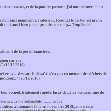
plastic cassés, et de la poudre partout, j'ai tout nettoyé, et au
rton sans maintient à l'intérieur. Résultat le carton est arrivé
ait tout aussi bien pu en prendre un coup... Trop limite"
lement de la perte financière.
ignon sur rue.
." (12/12/2018)
sécuriser avec des sacs bulles.Ce n'est pas en mettant des déchets de
 judicieux." (26/12/2018)
 bon accueil, traitement rapide, large choix de voitures, que du
recentes
,
centre automobile multimarque
auduleux ,commande faite en novembre 2018,jamais reçu.
 ont encaissé l'argent le lendemain de ma commande.