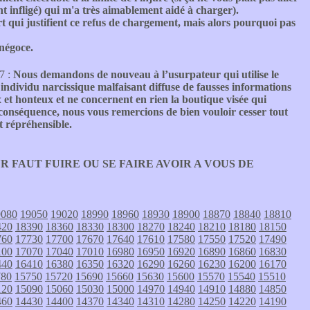
ent infligé) qui m'a très aimablement aidé à charger).
t qui justifient ce refus de chargement, mais alors pourquoi pas
 négoce.
7 :
Nous demandons de nouveau à l’usurpateur qui utilise le
ndividu narcissique malfaisant diffuse de fausses informations
x et honteux et ne concernent en rien la boutique visée qui
 En conséquence, nous vous remercions de bien vouloir cesser tout
 répréhensible.
 FAUT FUIRE OU SE FAIRE AVOIR A VOUS DE
9080
19050
19020
18990
18960
18930
18900
18870
18840
18810
420
18390
18360
18330
18300
18270
18240
18210
18180
18150
760
17730
17700
17670
17640
17610
17580
17550
17520
17490
100
17070
17040
17010
16980
16950
16920
16890
16860
16830
440
16410
16380
16350
16320
16290
16260
16230
16200
16170
780
15750
15720
15690
15660
15630
15600
15570
15540
15510
120
15090
15060
15030
15000
14970
14940
14910
14880
14850
460
14430
14400
14370
14340
14310
14280
14250
14220
14190