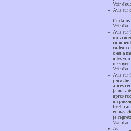
Voir d'aut
Avis sur
Certains 
Voir d'aut
Avis sur
un vrai si
comment p
cadeau d
c est a m
allez voi
ne soyer 
Voir d'aut
Avis sur
j ai ache
apres rec
je me sui
apres rec
au passag
bref n ac
et avec d
je regret
Voir d'aut
Avis sur
f