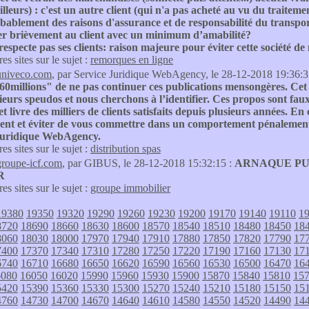
illeurs) : c'est un autre client (qui n'a pas acheté au vu du traitem
bablement des raisons d'assurance et de responsabilité du transpor
uer brièvement au client avec un minimum d’amabilité?
specte pas ses clients: raison majeure pour éviter cette société de
res sites sur le sujet :
remorques en ligne
univeco.com
, par Service Juridique WebAgency, le 28-12-2018 19:36:3
0millions" de ne pas continuer ces publications mensongères. Cet i
ieurs speudos et nous cherchons à l’identifier. Ces propos sont fau
 et livre des milliers de clients satisfaits depuis plusieurs années.
ent et éviter de vous commettre dans un comportement pénalement
Juridique WebAgency.
res sites sur le sujet :
distribution spas
groupe-icf.com
, par GIBUS, le 28-12-2018 15:32:15 :
ARNAQUE PUR
R
res sites sur le sujet :
groupe immobilier
19380
19350
19320
19290
19260
19230
19200
19170
19140
19110
1
8720
18690
18660
18630
18600
18570
18540
18510
18480
18450
18
8060
18030
18000
17970
17940
17910
17880
17850
17820
17790
17
7400
17370
17340
17310
17280
17250
17220
17190
17160
17130
17
6740
16710
16680
16650
16620
16590
16560
16530
16500
16470
16
6080
16050
16020
15990
15960
15930
15900
15870
15840
15810
15
5420
15390
15360
15330
15300
15270
15240
15210
15180
15150
15
4760
14730
14700
14670
14640
14610
14580
14550
14520
14490
14