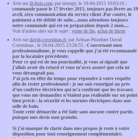
Avis sur
lit-bois.com
, par snoopy, le 19-04-2015 10:03:16 :
commande passé le 17 février 2015, toujours pas livrée au 19
avril, zéro communication du service client .Par contre, le
paiement a été débité de suite....nous attendons toujours
notre commande qui est en préparation depuis 2 mois....
Voir d'autres sites sur le sujet :
vente de lits
,
achat de literie
Avis sur
david-corominas.fr
, par Artisan Plombier David
Corominas , le 18-04-2015 23:26:55 :
Concernant mon
professionnalisme, je vous rappelle que j’ai été recommandé
par la locataire précédente.
Pour ce qui est de ma ponctualité, je vous ai signalé que
j’allais avoir du retard et vous m’avez assuré que cela ne
vous dérangeait pas.
J’ai pris en effet du temps pour répondre à votre requête
afin de rester professionnel : je me suis renseigné au près
d’un confrère électricien qui m’a confirmé que les travaux
que vous me demandiez n’étaient pas réalisable sur un point
bien précis : la sécurité et les normes électriques dans une
salle de bain.
Toute cette démarche a été faite sans aucune contre partie,
puisque mes devis sont gratuits.
Si j’ai manqué de clarté dans mes propos je reste à votre
disposition pour tout renseignement complémentaire.