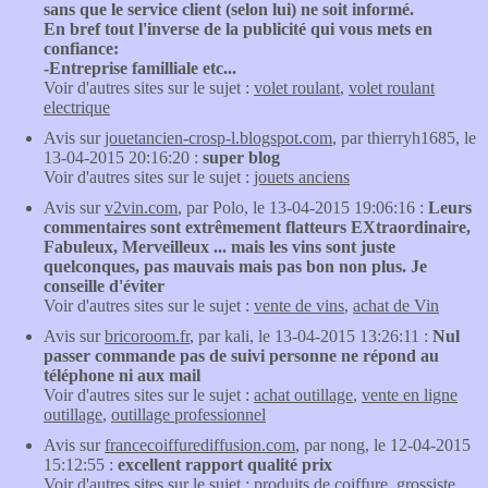
sans que le service client (selon lui) ne soit informé.
En bref tout l'inverse de la publicité qui vous mets en
confiance:
-Entreprise familliale etc...
Voir d'autres sites sur le sujet :
volet roulant
,
volet roulant
electrique
Avis sur
jouetancien-crosp-l.blogspot.com
, par thierryh1685, le
13-04-2015 20:16:20 :
super blog
Voir d'autres sites sur le sujet :
jouets anciens
Avis sur
v2vin.com
, par Polo, le 13-04-2015 19:06:16 :
Leurs
commentaires sont extrêmement flatteurs EXtraordinaire,
Fabuleux, Merveilleux ... mais les vins sont juste
quelconques, pas mauvais mais pas bon non plus. Je
conseille d'éviter
Voir d'autres sites sur le sujet :
vente de vins
,
achat de Vin
Avis sur
bricoroom.fr
, par kali, le 13-04-2015 13:26:11 :
Nul
passer commande pas de suivi personne ne répond au
téléphone ni aux mail
Voir d'autres sites sur le sujet :
achat outillage
,
vente en ligne
outillage
,
outillage professionnel
Avis sur
francecoiffurediffusion.com
, par nong, le 12-04-2015
15:12:55 :
excellent rapport qualité prix
Voir d'autres sites sur le sujet :
produits de coiffure
,
grossiste