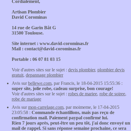
Cordialement,
Artisan Plombier
David Corominas
14 rue de Garin Bât G
31500 Toulouse.
Site internet : www.david-corominas.fr
Mail : contact@david-corominas.fr
Portable : 06 07 81 03 15
Voir d'autres sites sur le sujet :
devis plombier
,
plombier devis
gratuit
,
depannage plombier
Avis sur
bellewe.com
, par Francis, le 18-04-2015 15:55:36 :
super site, jolie robe, cadeau surprise, bon courage!
Voir d'autres sites sur le sujet :
robes de mariee
,
robe de soiree
,
robe de mariage
Avis sur
mon-carrelage.com
, par moimeme, le 17-04-2015
23:05:58 :
Commande échantillons, mais pas reçu de
confirmation mail. Paiement paypal confirmé lui.
Rien 7 jours après, peut-être un peu tôt, j'ai donc envoyé un
mail de rappel. Si sans réponse semaine prochaine, ce sera