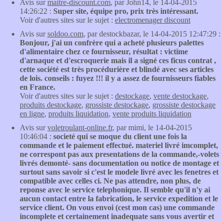
Avis sur
maitre-discount.com
, par John14, le 14-04-2015
14:26:22 :
Super site, équipe pro, prix très intéressant.
Voir d'autres sites sur le sujet :
electromenager discount
Avis sur
soldoo.com
, par destockbazar, le 14-04-2015 12:47:29 :
Bonjour, j'ai un confrère qui a acheté plusieurs palettes
d'alimentaire chez ce fournisseur, résultat : victime
d'arnaque et d'escroquerie mais il a signé ces ficus contrat ,
cette société est très procédurière et blindé avec ses articles
de lois. conseils : fuyez !!! il y a assez de fournisseurs fiables
en France.
Voir d'autres sites sur le sujet :
destockage
,
vente destockage
,
produits destockage
,
grossiste destockage
,
grossiste destockage
en ligne
,
produits liquidation
,
vente produits liquidation
Avis sur
voletroulant-online.fr
, par mimi, le 14-04-2015
10:46:04 :
societé qui se moque du client une fois la
commande et le paiement effectué. materiel livré imcomplet,
ne correspont pas aux presentations de la commande,-volets
livrés demonté- sans documentation ou notice de montage et
surtout sans savoir si c'est le modele livré avec les fenetres et
compatible avec celles ci. Ne pas attendre, non plus, de
reponse avec le service telephonique. Il semble qu'il n'y ai
aucun contact entre la fabrication, le service expedition et le
service client. On vous envoi (cest mon cas) une commande
incomplete et certainement inadequate sans vous avertir et