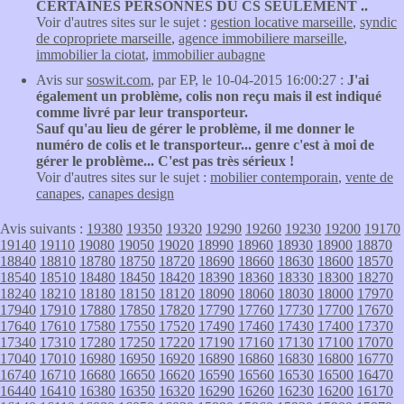
CERTAINES PERSONNES DU CS SEULEMENT ..
Voir d'autres sites sur le sujet :
gestion locative marseille
,
syndic
de copropriete marseille
,
agence immobiliere marseille
,
immobilier la ciotat
,
immobilier aubagne
Avis sur
soswit.com
, par EP, le 10-04-2015 16:00:27 :
J'ai
également un problème, colis non reçu mais il est indiqué
comme livré par leur transporteur.
Sauf qu'au lieu de gérer le problème, il me donner le
numéro de colis et le transporteur... genre c'est à moi de
gérer le problème... C'est pas très sérieux !
Voir d'autres sites sur le sujet :
mobilier contemporain
,
vente de
canapes
,
canapes design
Avis suivants :
19380
19350
19320
19290
19260
19230
19200
19170
19140
19110
19080
19050
19020
18990
18960
18930
18900
18870
18840
18810
18780
18750
18720
18690
18660
18630
18600
18570
18540
18510
18480
18450
18420
18390
18360
18330
18300
18270
18240
18210
18180
18150
18120
18090
18060
18030
18000
17970
17940
17910
17880
17850
17820
17790
17760
17730
17700
17670
17640
17610
17580
17550
17520
17490
17460
17430
17400
17370
17340
17310
17280
17250
17220
17190
17160
17130
17100
17070
17040
17010
16980
16950
16920
16890
16860
16830
16800
16770
16740
16710
16680
16650
16620
16590
16560
16530
16500
16470
16440
16410
16380
16350
16320
16290
16260
16230
16200
16170