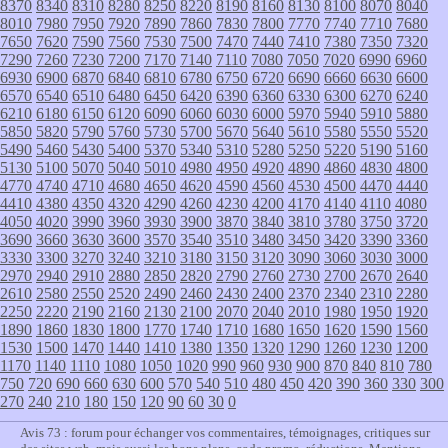
8370
8340
8310
8280
8250
8220
8190
8160
8130
8100
8070
8040
8010
7980
7950
7920
7890
7860
7830
7800
7770
7740
7710
7680
7650
7620
7590
7560
7530
7500
7470
7440
7410
7380
7350
7320
7290
7260
7230
7200
7170
7140
7110
7080
7050
7020
6990
6960
6930
6900
6870
6840
6810
6780
6750
6720
6690
6660
6630
6600
6570
6540
6510
6480
6450
6420
6390
6360
6330
6300
6270
6240
6210
6180
6150
6120
6090
6060
6030
6000
5970
5940
5910
5880
5850
5820
5790
5760
5730
5700
5670
5640
5610
5580
5550
5520
5490
5460
5430
5400
5370
5340
5310
5280
5250
5220
5190
5160
5130
5100
5070
5040
5010
4980
4950
4920
4890
4860
4830
4800
4770
4740
4710
4680
4650
4620
4590
4560
4530
4500
4470
4440
4410
4380
4350
4320
4290
4260
4230
4200
4170
4140
4110
4080
4050
4020
3990
3960
3930
3900
3870
3840
3810
3780
3750
3720
3690
3660
3630
3600
3570
3540
3510
3480
3450
3420
3390
3360
3330
3300
3270
3240
3210
3180
3150
3120
3090
3060
3030
3000
2970
2940
2910
2880
2850
2820
2790
2760
2730
2700
2670
2640
2610
2580
2550
2520
2490
2460
2430
2400
2370
2340
2310
2280
2250
2220
2190
2160
2130
2100
2070
2040
2010
1980
1950
1920
1890
1860
1830
1800
1770
1740
1710
1680
1650
1620
1590
1560
1530
1500
1470
1440
1410
1380
1350
1320
1290
1260
1230
1200
1170
1140
1110
1080
1050
1020
990
960
930
900
870
840
810
780
750
720
690
660
630
600
570
540
510
480
450
420
390
360
330
300
270
240
210
180
150
120
90
60
30
0
Avis 73 : forum pour échanger vos commentaires, témoignages, critiques sur