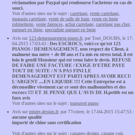
réclamation par Paypal qui rembourse l'acheteur en cas de
souci.
Voir d'autres sites sur le sujet :
carrelage
,
vente carrelage
,
magasin carrelage
,
vente de salle de bain
,
vente en ligne
robinetterie
,
vente faiences
,
achat carrelage
,
carrelage pas cher
,
parquet en ligne
,
specialiste parquet en ligne
Avis sur
123-demenagement-piano.fr
, par Tout_DOUBS, le 17-
04-2015 17:03:43 :
Des ESCROCS, voici ce qu'est 123
PIANOS / DEMENAGEMENT, non respect du Client, à
malmené ma mère + de 80 ans et l'a mis en stress total, il est
loin le gentil Monsieur qui est venu faire le devis. REFUSE
DE FAIRE UNE FACTURE / EXIGE D'ETRE PAYE
TOUT DE SUITE / N'A PAS FINI LE
DEMENAGEMENT EST PARTI APRES AVOIR RECU
L'ARGENT ....EN LIQUIDE !!!! Cette Entreprise est à
déconseiller vivement car ce sont des malhonnêtes et des
escrocs !!!! ET JE PENSE QUE L'AVIS DE H.petitb est un
faux avis
Voir d'autres sites sur le sujet :
transport piano
Avis sur
mister-design.fr
, par 77colere, le 17-04-2015 15:47:53 :
aucune qualité
importé de chine sans certification
Voir d'autres sites sur le sujet :
canapes design
,
canape cuir
,