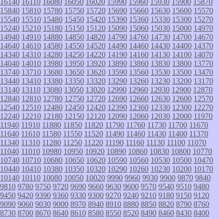
16140
16110
16080
16050
16020
15990
15960
15930
15900
15870
15840
15810
15780
15750
15720
15690
15660
15630
15600
15570
15540
15510
15480
15450
15420
15390
15360
15330
15300
15270
15240
15210
15180
15150
15120
15090
15060
15030
15000
14970
14940
14910
14880
14850
14820
14790
14760
14730
14700
14670
14640
14610
14580
14550
14520
14490
14460
14430
14400
14370
14340
14310
14280
14250
14220
14190
14160
14130
14100
14070
14040
14010
13980
13950
13920
13890
13860
13830
13800
13770
13740
13710
13680
13650
13620
13590
13560
13530
13500
13470
13440
13410
13380
13350
13320
13290
13260
13230
13200
13170
13140
13110
13080
13050
13020
12990
12960
12930
12900
12870
12840
12810
12780
12750
12720
12690
12660
12630
12600
12570
12540
12510
12480
12450
12420
12390
12360
12330
12300
12270
12240
12210
12180
12150
12120
12090
12060
12030
12000
11970
11940
11910
11880
11850
11820
11790
11760
11730
11700
11670
11640
11610
11580
11550
11520
11490
11460
11430
11400
11370
11340
11310
11280
11250
11220
11190
11160
11130
11100
11070
11040
11010
10980
10950
10920
10890
10860
10830
10800
10770
10740
10710
10680
10650
10620
10590
10560
10530
10500
10470
10440
10410
10380
10350
10320
10290
10260
10230
10200
10170
10140
10110
10080
10050
10020
9990
9960
9930
9900
9870
9840
9810
9780
9750
9720
9690
9660
9630
9600
9570
9540
9510
9480
9450
9420
9390
9360
9330
9300
9270
9240
9210
9180
9150
9120
9090
9060
9030
9000
8970
8940
8910
8880
8850
8820
8790
8760
8730
8700
8670
8640
8610
8580
8550
8520
8490
8460
8430
8400