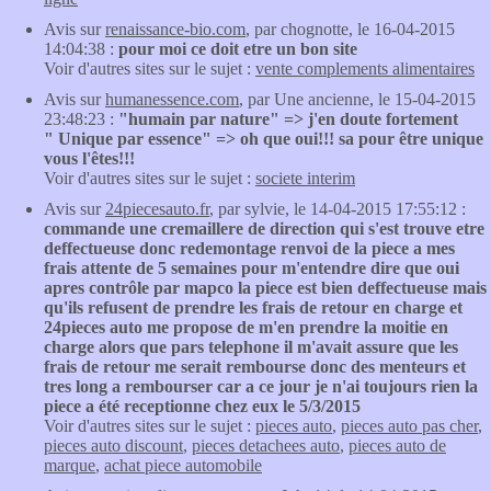
Avis sur
renaissance-bio.com
, par chognotte, le 16-04-2015
14:04:38 :
pour moi ce doit etre un bon site
Voir d'autres sites sur le sujet :
vente complements alimentaires
Avis sur
humanessence.com
, par Une ancienne, le 15-04-2015
23:48:23 :
"humain par nature" => j'en doute fortement
" Unique par essence" => oh que oui!!! sa pour être unique
vous l'êtes!!!
Voir d'autres sites sur le sujet :
societe interim
Avis sur
24piecesauto.fr
, par sylvie, le 14-04-2015 17:55:12 :
commande une cremaillere de direction qui s'est trouve etre
deffectueuse donc redemontage renvoi de la piece a mes
frais attente de 5 semaines pour m'entendre dire que oui
apres contrôle par mapco la piece est bien deffectueuse mais
qu'ils refusent de prendre les frais de retour en charge et
24pieces auto me propose de m'en prendre la moitie en
charge alors que pars telephone il m'avait assure que les
frais de retour me serait rembourse donc des menteurs et
tres long a rembourser car a ce jour je n'ai toujours rien la
piece a été receptionne chez eux le 5/3/2015
Voir d'autres sites sur le sujet :
pieces auto
,
pieces auto pas cher
,
pieces auto discount
,
pieces detachees auto
,
pieces auto de
marque
,
achat piece automobile