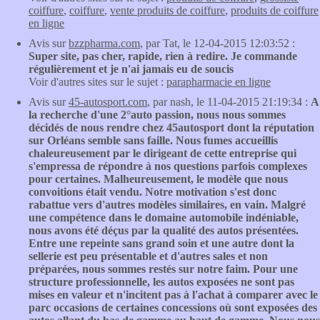
coiffure
,
coiffure
,
vente produits de coiffure
,
produits de coiffure
en ligne
Avis sur
bzzpharma.com
, par Tat, le 12-04-2015 12:03:52 :
Super site, pas cher, rapide, rien à redire. Je commande
régulièrement et je n'ai jamais eu de soucis
Voir d'autres sites sur le sujet :
parapharmacie en ligne
Avis sur
45-autosport.com
, par nash, le 11-04-2015 21:19:34 :
A
la recherche d'une 2°auto passion, nous nous sommes
décidés de nous rendre chez 45autosport dont la réputation
sur Orléans semble sans faille. Nous fumes accueillis
chaleureusement par le dirigeant de cette entreprise qui
s'empressa de répondre à nos questions parfois complexes
pour certaines. Malheureusement, le modèle que nous
convoitions était vendu. Notre motivation s'est donc
rabattue vers d'autres modèles similaires, en vain. Malgré
une compétence dans le domaine automobile indéniable,
nous avons été déçus par la qualité des autos présentées.
Entre une repeinte sans grand soin et une autre dont la
sellerie est peu présentable et d'autres sales et non
préparées, nous sommes restés sur notre faim. Pour une
structure professionnelle, les autos exposées ne sont pas
mises en valeur et n'incitent pas à l'achat à comparer avec le
parc occasions de certaines concessions où sont exposées des