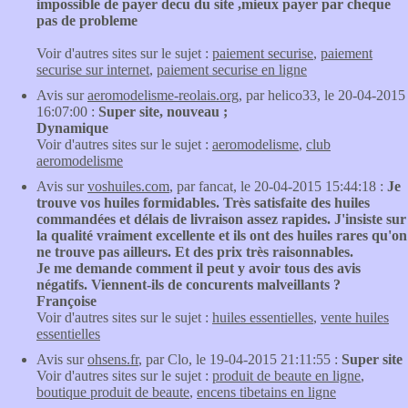
impossible de payer decu du site ,mieux payer par cheque
pas de probleme
Voir d'autres sites sur le sujet :
paiement securise
,
paiement
securise sur internet
,
paiement securise en ligne
Avis sur
aeromodelisme-reolais.org
, par helico33, le 20-04-2015
16:07:00 :
Super site, nouveau ;
Dynamique
Voir d'autres sites sur le sujet :
aeromodelisme
,
club
aeromodelisme
Avis sur
voshuiles.com
, par fancat, le 20-04-2015 15:44:18 :
Je
trouve vos huiles formidables. Très satisfaite des huiles
commandées et délais de livraison assez rapides. J'insiste sur
la qualité vraiment excellente et ils ont des huiles rares qu'on
ne trouve pas ailleurs. Et des prix très raisonnables.
Je me demande comment il peut y avoir tous des avis
négatifs. Viennent-ils de concurents malveillants ?
Françoise
Voir d'autres sites sur le sujet :
huiles essentielles
,
vente huiles
essentielles
Avis sur
ohsens.fr
, par Clo, le 19-04-2015 21:11:55 :
Super site
Voir d'autres sites sur le sujet :
produit de beaute en ligne
,
boutique produit de beaute
,
encens tibetains en ligne