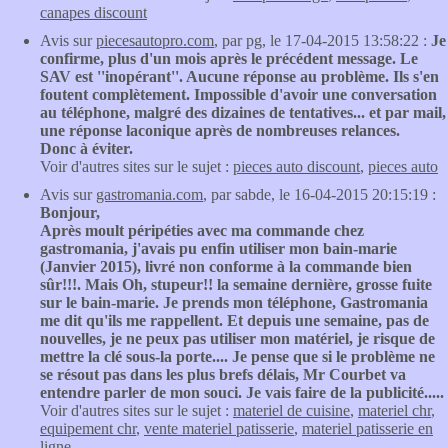
canapes discount
Avis sur
piecesautopro.com
, par pg, le 17-04-2015 13:58:22 :
Je
confirme, plus d'un mois après le précédent message. Le
SAV est ''inopérant''. Aucune réponse au problème. Ils s'en
foutent complètement. Impossible d'avoir une conversation
au téléphone, malgré des dizaines de tentatives... et par mail,
une réponse laconique après de nombreuses relances.
Donc à éviter.
Voir d'autres sites sur le sujet :
pieces auto discount
,
pieces auto
Avis sur
gastromania.com
, par sabde, le 16-04-2015 20:15:19 :
Bonjour,
Après moult péripéties avec ma commande chez
gastromania, j'avais pu enfin utiliser mon bain-marie
(Janvier 2015), livré non conforme à la commande bien
sûr!!!. Mais Oh, stupeur!! la semaine dernière, grosse fuite
sur le bain-marie. Je prends mon téléphone, Gastromania
me dit qu'ils me rappellent. Et depuis une semaine, pas de
nouvelles, je ne peux pas utiliser mon matériel, je risque de
mettre la clé sous-la porte.... Je pense que si le problème ne
se résout pas dans les plus brefs délais, Mr Courbet va
entendre parler de mon souci. Je vais faire de la publicité.....
Voir d'autres sites sur le sujet :
materiel de cuisine
,
materiel chr
,
equipement chr
,
vente materiel patisserie
,
materiel patisserie en
ligne