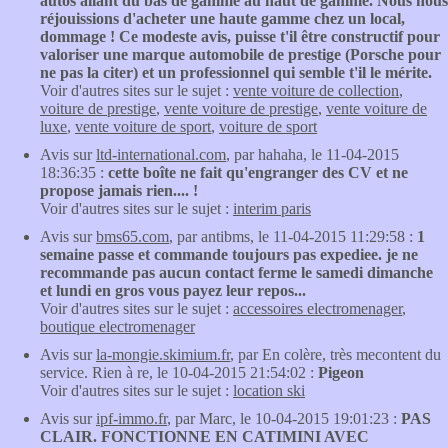
autos allant du bas de gamme au haut de gamme. Nous nous
réjouissions d'acheter une haute gamme chez un local,
dommage ! Ce modeste avis, puisse t'il être constructif pour
valoriser une marque automobile de prestige (Porsche pour
ne pas la citer) et un professionnel qui semble t'il le mérite.
Voir d'autres sites sur le sujet :
vente voiture de collection
,
voiture de prestige
,
vente voiture de prestige
,
vente voiture de
luxe
,
vente voiture de sport
,
voiture de sport
Avis sur
ltd-international.com
, par hahaha, le 11-04-2015
18:36:35 :
cette boîte ne fait qu'engranger des CV et ne
propose jamais rien.... !
Voir d'autres sites sur le sujet :
interim paris
Avis sur
bms65.com
, par antibms, le 11-04-2015 11:29:58 :
1
semaine passe et commande toujours pas expediee. je ne
recommande pas aucun contact ferme le samedi dimanche
et lundi en gros vous payez leur repos...
Voir d'autres sites sur le sujet :
accessoires electromenager
,
boutique electromenager
Avis sur
la-mongie.skimium.fr
, par En colère, très mecontent du
service. Rien à re, le 10-04-2015 21:54:02 :
Pigeon
Voir d'autres sites sur le sujet :
location ski
Avis sur
ipf-immo.fr
, par Marc, le 10-04-2015 19:01:23 :
PAS
CLAIR. FONCTIONNE EN CATIMINI AVEC