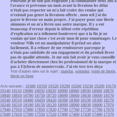
Pourtant je ne suis pas exigeante j'ai commander deux ans à
l'avance et prévenue un mois avant la livraison les délai
n'était pas respecter on m'a fait croire des remise qui
n'existait pas genre la livraison offerte , mon œil j'ai du
payer le livreur en main propre. J'ai payer pour une literie
simmons et on m'a livrée une autre marque. Il y a eut
beaucoup d'erreur depuis le début cette répétition
d'explication m'a tellement bouleversé que à la fin je ne
voulais qu'une chose c'est avoir mon lit pour emménager. Le
vendeur Nills est un manipulateur il prénd ses aises
facilement. Il a refuser de me rembourser parceque je
n'étais pas satisfaite de son engagement et du produit livrer
pas de qualité attendu. Je me suis fait avoir je vous conseille
d'acheter directement chez les professionnel de la marque et
pas à Elyform de montervrain. J'ai ete tres tres déçu
Voir d'autres sites sur le sujet :
matelas
,
sommier
,
vente de literie
,
literie en ligne
Avis suivants :
19380
19350
19320
19290
19260
19230
19200
19170
19140
19110
19080
19050
19020
18990
18960
18930
18900
18870
18840
18810
18780
18750
18720
18690
18660
18630
18600
18570
18540
18510
18480
18450
18420
18390
18360
18330
18300
18270
18240
18210
18180
18150
18120
18090
18060
18030
18000
17970
17940
17910
17880
17850
17820
17790
17760
17730
17700
17670
17640
17610
17580
17550
17520
17490
17460
17430
17400
17370