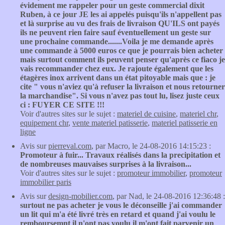
évidement me rappeler pour un geste commercial dixit
Ruben, à ce jour JE les ai appelés puisqu'ils n'appellent pas
et là surprise au vu des frais de livraison QU'ILS ont payés
ils ne peuvent rien faire sauf éventuellement un geste sur
une prochaine commande.......Voila je me demande après
une commande à 5000 euros ce que je pourrais bien acheter
mais surtout comment ils peuvent penser qu'après ce fiaco je
vais recommander chez eux. Je rajoute également que les
étagères inox arrivent dans un état pitoyable mais que : je
cite " vous n'aviez qu'à refuser la livraison et nous retourner
la marchandise". Si vous n'avez pas tout lu, lisez juste ceux
ci : FUYER CE SITE !!!
Voir d'autres sites sur le sujet :
materiel de cuisine
,
materiel chr
,
equipement chr
,
vente materiel patisserie
,
materiel patisserie en
ligne
Avis sur
pierreval.com
, par Macro, le 24-08-2016 14:15:23 :
Promoteur à fuir... Travaux réalisés dans la precipitation et
de nombreuses mauvaises surprises à la livraison...
Voir d'autres sites sur le sujet :
promoteur immobilier
,
promoteur
immobilier paris
Avis sur
design-mobilier.com
, par Nad, le 24-08-2016 12:36:48 :
surtout ne pas acheter je vous le déconseille j'ai commander
un lit qui m'a été livré très en retard et quand j'ai voulu le
remboursemnt il n'ont pas voulu il m'ont fait parvenir un