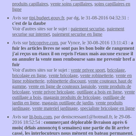
produits capillaires
,
vente soins capillaires
,
soins capillaires en
ligne
Avis sur
tipi.budget.gouv.fr
, par dg, le 31-08-2016 04:32:31 :
c'est de la daube
Voir d'autres sites sur le sujet :
paiement securise
,
paiement
securise sur internet
,
paiement securise en ligne
Avis sur
bricoprive.com
, par Vynce, le 30-08-2016 13:11:43 :
a
fuir les articles livres ne sont pas les bon boite de rangement
j'ai reçus un étaux il on repris l'etaux mais aucune excuse il
on annuler la vente mon rembourse sans me prevenir bref a
fuir
Voir d'autres sites sur le sujet :
vente privee sport
,
bricolage
,
bricolage en ligne
,
vente bricolage
,
vente robinetterie
,
vente en
ligne robinetterie
,
robinetterie discount
,
vente couteaux haut de
gamme
,
vente en ligne de couteaux laguiole
,
vente produits de
bricolage
,
vente privee bricolage
,
outillage a bois en ligne
,
vente
outillage a bois
,
magasin produits de bricolage
,
outillage de
jardin en ligne
,
magasin outillage de jardin
,
vente produits
jardinage
,
vente materiel jardinage
,
specialiste bricolage en ligne
Avis sur
lit-bois.com
, par deniscressant1@hotmail.fr, le 29-08-
2016 18:52:54 :
commerçant déplorable livraison après 6
mois( délais annoncéq 6 semaines) une partie du lit arrive
cassé, les interlocuteurs nous mènent en bateau permanent.