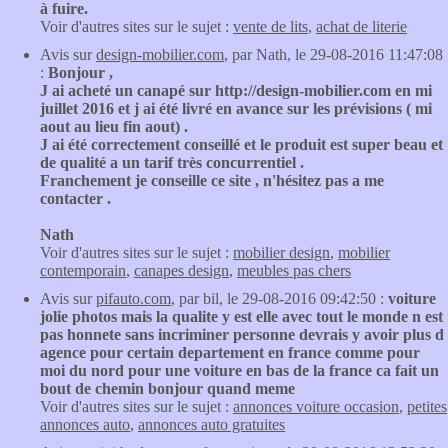
à fuire.
Voir d'autres sites sur le sujet :
vente de lits
,
achat de literie
Avis sur
design-mobilier.com
, par Nath, le 29-08-2016 11:47:08
:
Bonjour ,
J ai acheté un canapé sur http://design-mobilier.com en mi
juillet 2016 et j ai été livré en avance sur les prévisions ( mi
aout au lieu fin aout) .
J ai été correctement conseillé et le produit est super beau et
de qualité a un tarif très concurrentiel .
Franchement je conseille ce site , n'hésitez pas a me
contacter .
Nath
Voir d'autres sites sur le sujet :
mobilier design
,
mobilier
contemporain
,
canapes design
,
meubles pas chers
Avis sur
pifauto.com
, par bil, le 29-08-2016 09:42:50 :
voiture
jolie photos mais la qualite y est elle avec tout le monde n est
pas honnete sans incriminer personne devrais y avoir plus d
agence pour certain departement en france comme pour
moi du nord pour une voiture en bas de la france ca fait un
bout de chemin bonjour quand meme
Voir d'autres sites sur le sujet :
annonces voiture occasion
,
petites
annonces auto
,
annonces auto gratuites