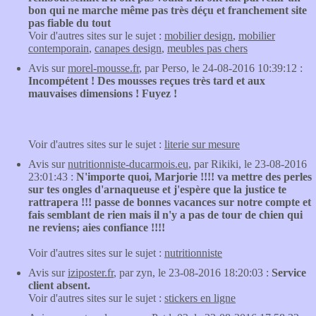
bon qui ne marche même pas très déçu et franchement site
pas fiable du tout
Voir d'autres sites sur le sujet :
mobilier design
,
mobilier
contemporain
,
canapes design
,
meubles pas chers
Avis sur
morel-mousse.fr
, par Perso, le 24-08-2016 10:39:12 :
Incompétent ! Des mousses reçues très tard et aux
mauvaises dimensions ! Fuyez !
Voir d'autres sites sur le sujet :
literie sur mesure
Avis sur
nutritionniste-ducarmois.eu
, par Rikiki, le 23-08-2016
23:01:43 :
N'importe quoi, Marjorie !!!! va mettre des perles
sur tes ongles d'arnaqueuse et j'espère que la justice te
rattrapera !!! passe de bonnes vacances sur notre compte et
fais semblant de rien mais il n'y a pas de tour de chien qui
ne reviens; aies confiance !!!!
Voir d'autres sites sur le sujet :
nutritionniste
Avis sur
iziposter.fr
, par zyn, le 23-08-2016 18:20:03 :
Service
client absent.
Voir d'autres sites sur le sujet :
stickers en ligne