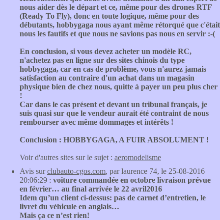
nous aider dès le départ et ce, même pour des drones RTF
(Ready To Fly), donc en toute logique, même pour des
débutants, hobbygaga nous ayant même rétorqué que c'était
nous les fautifs et que nous ne savions pas nous en servir :-(
En conclusion, si vous devez acheter un modèle RC,
n'achetez pas en ligne sur des sites chinois du type
hobbygaga, car en cas de problème, vous n'aurez jamais
satisfaction au contraire d'un achat dans un magasin
physique bien de chez nous, quitte à payer un peu plus cher
!
Car dans le cas présent et devant un tribunal français, je
suis quasi sur que le vendeur aurait été contraint de nous
rembourser avec même dommages et intérêts !
Conclusion : HOBBYGAGA, A FUIR ABSOLUMENT !
Voir d'autres sites sur le sujet :
aeromodelisme
Avis sur
clubauto-cgos.com
, par laurence 74, le 25-08-2016
20:06:29 :
voiture commandée en octobre livraison prévue
en février… au final arrivée le 22 avril2016
Idem qu’un client ci-dessus: pas de carnet d’entretien, le
livret du véhicule en anglais…
Mais ça ce n’est rien!