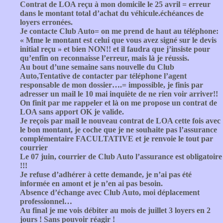
Contrat de LOA reçu à mon domicile le 25 avril = erreur
dans le montant total d’achat du véhicule.échéances de
loyers erronées.
Je contacte Club Auto= on me prend de haut au téléphone:
« Mme le montant est celui que vous avez signé sur le devis
initial reçu » et bien NON!! et il faudra que j’insiste pour
qu’enfin on reconnaisse l’erreur, mais là je réussis.
Au bout d’une semaine sans nouvelle du Club
Auto,Tentative de contacter par téléphone l’agent
responsable de mon dossier….= impossible, je finis par
adresser un mail le 10 mai inquiète de ne rien voir arriver!!
On finit par me rappeler et là on me propose un contrat de
LOA sans apport OK je valide.
Je reçois par mail le nouveau contrat de LOA cette fois avec
le bon montant, je coche que je ne souhaite pas l’assurance
complémentaire FACULTATIVE et je renvoie le tout par
courrier
Le 07 juin, courrier de Club Auto l’assurance est obligatoire
!!!
Je refuse d’adhérer à cette demande, je n’ai pas été
informée en amont et je n’en ai pas besoin.
Absence d’échange avec Club Auto, moi déplacement
professionnel…
Au final je me vois débiter au mois de juillet 3 loyers en 2
jours ! Sans pouvoir réagir !