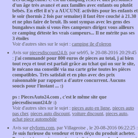
d'un âge très avancé et aux familles avec enfants ou plutôt
bébés. En effet il n'y a AUCUNE activités pour les enfants et
le soir (hormis 2 fois par semaine) il faut être couché à 21.30
et ne plus faire de bruit. Ils sont sympas avec les gens des
bungalows mais si vous êtes campeurs dirigez vous ailleurs
ce camping déteste les vrais campeurs... Il ne mérite pas ses
3 étoiles
Voir d'autres sites sur le sujet :
camping ile d'oleron
Avis sur
piecesdiscount24.fr
, par seb95, le 20-08-2016 20:29:45
:
j'ai commandé pour 800 euros de pieces au total, j ai bien
tout reçu et tout est parfait grâce au tchat qui on sur le site,
le mécano ma conseillé via ma carte grise toutes les pièces
compatibles. Très satisfait et en plus avec des prix
raisonnable par rapport a d'autre concurrent. Aucuns
soucis pour l'instant ... :)
ps : PiecesAuto24.com , c'est le même site que
piecesdiscount24.fr :)
Voir d'autres sites sur le sujet :
pieces auto en ligne
,
pieces auto
pas cher
,
pieces auto discount
,
voiture discount
,
pieces auto
,
achat piece automobile
Avis sur
elyform.com
, par Villageoise , le 20-08-2016 06:22:25 :
Je suis furieuse du vendeur et tres déçu du produit acheter.