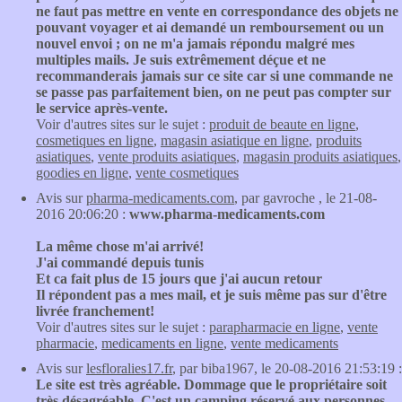
ne faut pas mettre en vente en correspondance des objets ne
pouvant voyager et ai demandé un remboursement ou un
nouvel envoi ; on ne m'a jamais répondu malgré mes
multiples mails. Je suis extrêmement déçue et ne
recommanderais jamais sur ce site car si une commande ne
se passe pas parfaitement bien, on ne peut pas compter sur
le service après-vente.
Voir d'autres sites sur le sujet :
produit de beaute en ligne
,
cosmetiques en ligne
,
magasin asiatique en ligne
,
produits
asiatiques
,
vente produits asiatiques
,
magasin produits asiatiques
,
goodies en ligne
,
vente cosmetiques
Avis sur
pharma-medicaments.com
, par gavroche , le 21-08-
2016 20:06:20 :
www.pharma-medicaments.com
La même chose m'ai arrivé!
J'ai commandé depuis tunis
Et ca fait plus de 15 jours que j'ai aucun retour
Il répondent pas a mes mail, et je suis même pas sur d'être
livrée franchement!
Voir d'autres sites sur le sujet :
parapharmacie en ligne
,
vente
pharmacie
,
medicaments en ligne
,
vente medicaments
Avis sur
lesfloralies17.fr
, par biba1967, le 20-08-2016 21:53:19 :
Le site est très agréable. Dommage que le propriétaire soit
très désagréable. C'est un camping réservé aux personnes