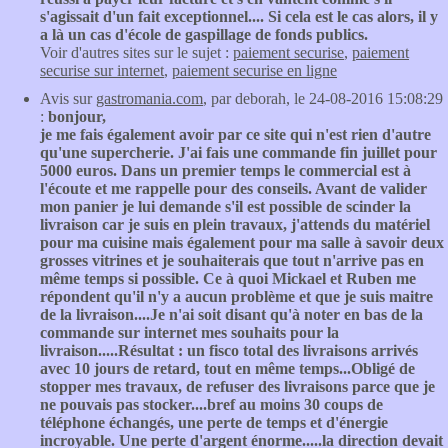
s'agissait d'un fait exceptionnel.... Si cela est le cas alors, il y
a là un cas d'école de gaspillage de fonds publics.
Voir d'autres sites sur le sujet :
paiement securise
,
paiement
securise sur internet
,
paiement securise en ligne
Avis sur
gastromania.com
, par deborah, le 24-08-2016 15:08:29
:
bonjour,
je me fais également avoir par ce site qui n'est rien d'autre
qu'une supercherie. J'ai fais une commande fin juillet pour
5000 euros. Dans un premier temps le commercial est à
l'écoute et me rappelle pour des conseils. Avant de valider
mon panier je lui demande s'il est possible de scinder la
livraison car je suis en plein travaux, j'attends du matériel
pour ma cuisine mais également pour ma salle à savoir deux
grosses vitrines et je souhaiterais que tout n'arrive pas en
même temps si possible. Ce à quoi Mickael et Ruben me
répondent qu'il n'y a aucun problème et que je suis maitre
de la livraison....Je n'ai soit disant qu'à noter en bas de la
commande sur internet mes souhaits pour la
livraison.....Résultat : un fisco total des livraisons arrivés
avec 10 jours de retard, tout en même temps...Obligé de
stopper mes travaux, de refuser des livraisons parce que je
ne pouvais pas stocker....bref au moins 30 coups de
téléphone échangés, une perte de temps et d'énergie
incroyable. Une perte d'argent énorme.....la direction devait