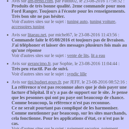
Avis sur
am-trend.com
, par Patdu02, le 23-08-2016 17:58:32 :
Produits de très bonne qualité. 2eme commande pour mon
Ford Ranger. Toujours à l'écoute pour les renseignements.
Très bon site ne pas hésiter.
Voir d'autres sites sur le sujet :
tuning auto
,
tuning voiture
,
accessoires tuning
Avis sur
litaeau.net
, par michel67, le 23-08-2016 11:43:56 :
Commande faite le 05/08/2016 et toujours pas de livraison.
J'ai téléphoner et laisser des messages plusieurs fois mais au
qu'une réponse
Voir d'autres sites sur le sujet :
vente de lits
,
lit a eau
Avis sur
gerancimo.fr
, par Sophie, le 23-08-2016 11:04:44 :
Très peu réactif. Pas de suivi.
Voir d'autres sites sur le sujet :
syndic lille
Avis sur
tipi.budget.gouv.fr
, par JEFF, le 23-08-2016 08:52:16 :
La référence n'est pas reconnue alors que je dois payer une
facture d'hôpital. Il n'y a pas de support sur le site. Je pense
que les pesonnes qui ont pu paye ont beaucoup de chance.
Comme beaucoup, la référence n'est pas reconnue.
Ce ne serait pourtant pas compliqué de les harmoniser.
Comme mentionner par beaucoup, sur les sites marchands,
cela fonctionne. Pour les applications d'état, ce n'est pas le
cas.
Voir d'autres sites sur le sujet :
paiement securise
,
paiement