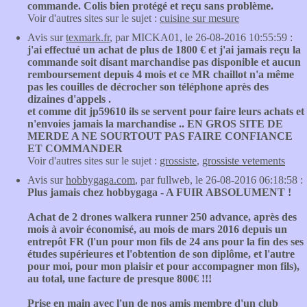
commande. Colis bien protégé et reçu sans problème.
Voir d'autres sites sur le sujet :
cuisine sur mesure
Avis sur
texmark.fr
, par MICKA01, le 26-08-2016 10:55:59 :
j'ai effectué un achat de plus de 1800 € et j'ai jamais reçu la
commande soit disant marchandise pas disponible et aucun
remboursement depuis 4 mois et ce MR chaillot n'a même
pas les couilles de décrocher son téléphone après des
dizaines d'appels .
et comme dit jp59610 ils se servent pour faire leurs achats et
n'envoies jamais la marchandise .. EN GROS SITE DE
MERDE A NE SOURTOUT PAS FAIRE CONFIANCE
ET COMMANDER
Voir d'autres sites sur le sujet :
grossiste
,
grossiste vetements
Avis sur
hobbygaga.com
, par fullweb, le 26-08-2016 06:18:58 :
Plus jamais chez hobbygaga - A FUIR ABSOLUMENT !
Achat de 2 drones walkera runner 250 advance, après des
mois à avoir économisé, au mois de mars 2016 depuis un
entrepôt FR (l'un pour mon fils de 24 ans pour la fin des ses
études supérieures et l'obtention de son diplôme, et l'autre
pour moi, pour mon plaisir et pour accompagner mon fils),
au total, une facture de presque 800€ !!!
Prise en main avec l'un de nos amis membre d'un club