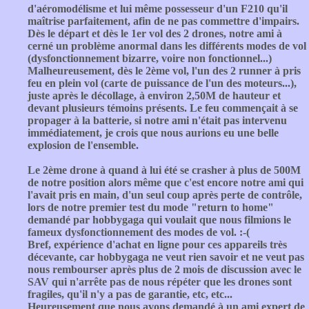
d'aéromodélisme et lui même possesseur d'un F210 qu'il
maîtrise parfaitement, afin de ne pas commettre d'impairs.
Dès le départ et dès le 1er vol des 2 drones, notre ami à
cerné un problème anormal dans les différents modes de vol
(dysfonctionnement bizarre, voire non fonctionnel...)
Malheureusement, dès le 2ème vol, l'un des 2 runner à pris
feu en plein vol (carte de puissance de l'un des moteurs...),
juste après le décollage, à environ 2,50M de hauteur et
devant plusieurs témoins présents. Le feu commençait à se
propager à la batterie, si notre ami n'était pas intervenu
immédiatement, je crois que nous aurions eu une belle
explosion de l'ensemble.
Le 2ème drone à quand à lui été se crasher à plus de 500M
de notre position alors même que c'est encore notre ami qui
l'avait pris en main, d'un seul coup après perte de contrôle,
lors de notre premier test du mode "return to home"
demandé par hobbygaga qui voulait que nous filmions le
fameux dysfonctionnement des modes de vol. :-(
Bref, expérience d'achat en ligne pour ces appareils très
décevante, car hobbygaga ne veut rien savoir et ne veut pas
nous rembourser après plus de 2 mois de discussion avec le
SAV qui n'arrête pas de nous répéter que les drones sont
fragiles, qu'il n'y a pas de garantie, etc, etc...
Heureusement que nous avons demandé à un ami expert de