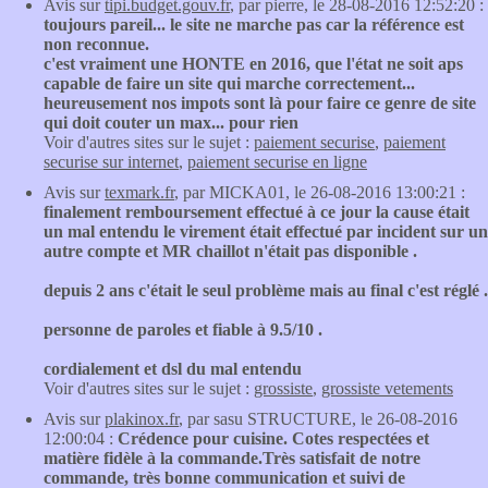
Avis sur
tipi.budget.gouv.fr
, par pierre, le 28-08-2016 12:52:20 :
toujours pareil... le site ne marche pas car la référence est
non reconnue.
c'est vraiment une HONTE en 2016, que l'état ne soit aps
capable de faire un site qui marche correctement...
heureusement nos impots sont là pour faire ce genre de site
qui doit couter un max... pour rien
Voir d'autres sites sur le sujet :
paiement securise
,
paiement
securise sur internet
,
paiement securise en ligne
Avis sur
texmark.fr
, par MICKA01, le 26-08-2016 13:00:21 :
finalement remboursement effectué à ce jour la cause était
un mal entendu le virement était effectué par incident sur un
autre compte et MR chaillot n'était pas disponible .
depuis 2 ans c'était le seul problème mais au final c'est réglé .
personne de paroles et fiable à 9.5/10 .
cordialement et dsl du mal entendu
Voir d'autres sites sur le sujet :
grossiste
,
grossiste vetements
Avis sur
plakinox.fr
, par sasu STRUCTURE, le 26-08-2016
12:00:04 :
Crédence pour cuisine. Cotes respectées et
matière fidèle à la commande.Très satisfait de notre
commande, très bonne communication et suivi de