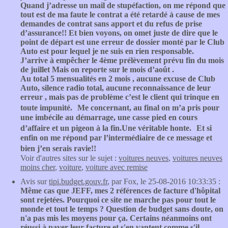
Quand j’adresse un mail de stupéfaction, on me répond que
tout est de ma faute le contrat a été retardé à cause de mes
demandes de contrat sans apport et du refus de prise
d’assurance!! Et bien voyons, on omet juste de dire que le
point de départ est une erreur de dossier monté par le Club
Auto est pour lequel je ne suis en rien responsable.
J’arrive à empêcher le 4ème prélèvement prévu fin du mois
de juillet Mais on reporte sur le mois d’août .
Au total 5 mensualités en 2 mois , aucune excuse de Club
Auto, silence radio total, aucune reconnaissance de leur
erreur , mais pas de problème c’est le client qui trinque en
toute impunité. Me concernant, au final on m’a pris pour
une imbécile au démarrage, une casse pied en cours
d’affaire et un pigeon à la fin.Une véritable honte. Et si
enfin on me répond par l’intermédiaire de ce message et
bien j’en serais ravie!!
Voir d'autres sites sur le sujet :
voitures neuves
,
voitures neuves
moins cher
,
voiture
,
voiture avec remise
Avis sur
tipi.budget.gouv.fr
, par Fox, le 25-08-2016 10:33:35 :
Même cas que JEFF, mes 2 références de facture d'hôpital
sont rejetées. Pourquoi ce site ne marche pas pour tout le
monde et tout le temps ? Question de budget sans doute, on
n'a pas mis les moyens pour ça. Certains néanmoins ont
réussi à payer leur facture et s'en vantent comme s'il