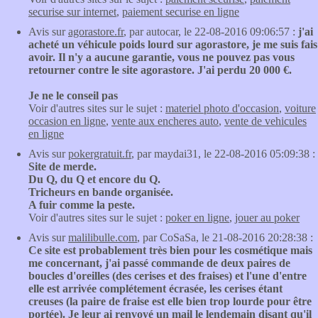
securise sur internet
,
paiement securise en ligne
Avis sur
agorastore.fr
, par autocar, le 22-08-2016 09:06:57 :
j'ai
acheté un véhicule poids lourd sur agorastore, je me suis fais
avoir. Il n'y a aucune garantie, vous ne pouvez pas vous
retourner contre le site agorastore. J'ai perdu 20 000 €.
Je ne le conseil pas
Voir d'autres sites sur le sujet :
materiel photo d'occasion
,
voiture
occasion en ligne
,
vente aux encheres auto
,
vente de vehicules
en ligne
Avis sur
pokergratuit.fr
, par maydai31, le 22-08-2016 05:09:38 :
Site de merde.
Du Q, du Q et encore du Q.
Tricheurs en bande organisée.
A fuir comme la peste.
Voir d'autres sites sur le sujet :
poker en ligne
,
jouer au poker
Avis sur
malilibulle.com
, par CoSaSa, le 21-08-2016 20:28:38 :
Ce site est probablement très bien pour les cosmétique mais
me concernant, j'ai passé commande de deux paires de
boucles d'oreilles (des cerises et des fraises) et l'une d'entre
elle est arrivée complétement écrasée, les cerises étant
creuses (la paire de fraise est elle bien trop lourde pour être
portée). Je leur ai renvoyé un mail le lendemain disant qu'il