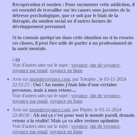
Récupération et soutien : Pour surmonter cette addiction, il
est essentiel de travailler sur les causes sous-jacentes de la
détresse psychologique, que ce soit par le biais de la
thérapie, du soutien social ou d'autres formes de
développement personnel.
Si tu connais quelqu'un dans cette situation ou si tu ressens
ces choses, il peut être utile de parler à un professionnel de
la santé mentale.
:-)))
Voir d'autres sites sur le sujet :
voyance
,
site de voyance
,
voyance par email
,
voyance en ligne
Avis sur
monsitevoyance.com
, par Totophe , le 03-11-2024
22:52:25 :
Oui ! Au moins j'étais loin d'une certaine
personne, mais à mon retour....
Voir d'autres sites sur le sujet :
voyance
,
site de voyance
,
voyance par email
,
voyance en ligne
Avis sur
monsitevoyance.com
, par Pépito, le 03-11-2024
22:49:58 :
Ah oui ça c'est pour tout le monde pareil, demain
retour a la réalité! Mais ça va aller restons optimiste
Voir d'autres sites sur le sujet :
voyance
,
site de voyance
,
voyance par email
,
voyance en ligne