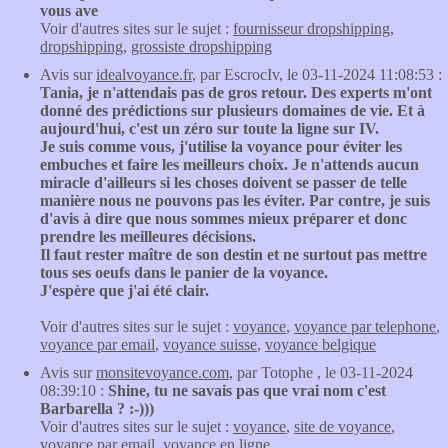
vous ave
Voir d'autres sites sur le sujet :
fournisseur dropshipping
,
dropshipping
,
grossiste dropshipping
Avis sur
idealvoyance.fr
, par EscrocIv, le 03-11-2024 11:08:53 :
Tania, je n'attendais pas de gros retour. Des experts m'ont
donné des prédictions sur plusieurs domaines de vie. Et à
aujourd'hui, c'est un zéro sur toute la ligne sur IV.
Je suis comme vous, j'utilise la voyance pour éviter les
embuches et faire les meilleurs choix. Je n'attends aucun
miracle d'ailleurs si les choses doivent se passer de telle
manière nous ne pouvons pas les éviter. Par contre, je suis
d'avis à dire que nous sommes mieux préparer et donc
prendre les meilleures décisions.
Il faut rester maître de son destin et ne surtout pas mettre
tous ses oeufs dans le panier de la voyance.
J'espère que j'ai été clair.
Voir d'autres sites sur le sujet :
voyance
,
voyance par telephone
,
voyance par email
,
voyance suisse
,
voyance belgique
Avis sur
monsitevoyance.com
, par Totophe , le 03-11-2024
08:39:10 :
Shine, tu ne savais pas que vrai nom c'est
Barbarella ? :-)))
Voir d'autres sites sur le sujet :
voyance
,
site de voyance
,
voyance par email
,
voyance en ligne