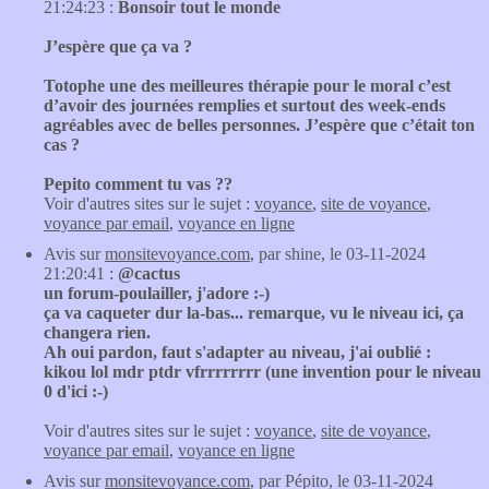
21:24:23 :
Bonsoir tout le monde
J’espère que ça va ?
Totophe une des meilleures thérapie pour le moral c’est
d’avoir des journées remplies et surtout des week-ends
agréables avec de belles personnes. J’espère que c’était ton
cas ?
Pepito comment tu vas ??
Voir d'autres sites sur le sujet :
voyance
,
site de voyance
,
voyance par email
,
voyance en ligne
Avis sur
monsitevoyance.com
, par shine, le 03-11-2024
21:20:41 :
@cactus
un forum-poulailler, j'adore :-)
ça va caqueter dur la-bas... remarque, vu le niveau ici, ça
changera rien.
Ah oui pardon, faut s'adapter au niveau, j'ai oublié :
kikou lol mdr ptdr vfrrrrrrrr (une invention pour le niveau
0 d'ici :-)
Voir d'autres sites sur le sujet :
voyance
,
site de voyance
,
voyance par email
,
voyance en ligne
Avis sur
monsitevoyance.com
, par Pépito, le 03-11-2024