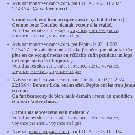
Avis sur
monsitevoyance.com
, par LOLA , le 03-11-2024
22:43:34 :
Ça va bien merci
Grand week-end bien occupée aussi et ça fait du bien :)
Comme pour Totophe, demain retour à la réalité.
Voir d'autres sites sur le sujet :
voyance
,
site de voyance
,
voyance par email
,
voyance en ligne
Avis sur
monsitevoyance.com
, par Pépito, le 03-11-2024
22:34:27 :
Je vais bien merci Lola, j'espère que toi aussi. Oui
plus on est occupé moins on réfléchis enfin pendant un laps
de temps mais c'est toujours ça
Voir d'autres sites sur le sujet :
voyance
,
site de voyance
,
voyance par email
,
voyance en ligne
Avis sur
monsitevoyance.com
, par Totophe , le 03-11-2024
22:15:04 :
Bonsoir Lola, oui en effet. Pepito oui les trois jours
en repos.
Ça fait beaucoup de bien, mais demain retour au quotidien,
et aussi d'autre chose...
Et toi Lola le weekend était meilleur ?
Voir d'autres sites sur le sujet :
voyance
,
site de voyance
,
voyance par email
,
voyance en ligne
Avis sur
monsitevoyance.com
, par LOLA , le 03-11-2024