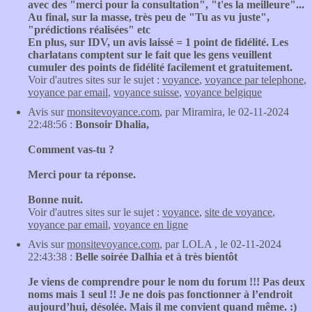
avec des "merci pour la consultation", "t'es la meilleure"...
Au final, sur la masse, très peu de "Tu as vu juste",
"prédictions réalisées" etc
En plus, sur IDV, un avis laissé = 1 point de fidélité. Les
charlatans comptent sur le fait que les gens veuillent
cumuler des points de fidélité facilement et gratuitement.
Voir d'autres sites sur le sujet :
voyance
,
voyance par telephone
,
voyance par email
,
voyance suisse
,
voyance belgique
Avis sur
monsitevoyance.com
, par Miramira, le 02-11-2024
22:48:56 :
Bonsoir Dhalia,
Comment vas-tu ?
Merci pour ta réponse.
Bonne nuit.
Voir d'autres sites sur le sujet :
voyance
,
site de voyance
,
voyance par email
,
voyance en ligne
Avis sur
monsitevoyance.com
, par LOLA , le 02-11-2024
22:43:38 :
Belle soirée Dalhia et à très bientôt
Je viens de comprendre pour le nom du forum !!! Pas deux
noms mais 1 seul !! Je ne dois pas fonctionner à l’endroit
aujourd’hui, désolée. Mais il me convient quand même. :)