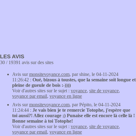
LES AVIS
30 / 19391 avis sur des sites
Avis sur
monsitevoyance.com
, par shine, le 04-11-2024
11:26:42 :
Oué, bizous à toustes, que la semaine soit longue et
pleine de gueule de bois :-))))
Voir d'autres sites sur le sujet :
voyance
,
site de voyance
,
voyance par email
,
voyance en ligne
Avis sur
monsitevoyance.com
, par Pépito, le 04-11-2024
11:24:44 :
Je vais bien je te remercie Totophe, j'espère que
toi aussi?! Allez courage ;) Punaise elle est encore là celle là !
Bonne semaine à toi Totophe!
Voir d'autres sites sur le sujet :
voyance
,
site de voyance
,
voyance par email
,
voyance en ligne