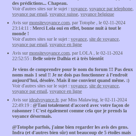
des prédictions... Chapeau.
Voir d'autres sites sur le sujet :
voyance
,
voyance par telephone
,
voyance par email
,
voyance suisse
,
voyance belgique
Avis sur
monsitevoyance.com
, par Totophe , le 02-11-2024
23:14:11 :
Merci Lola oui en effet, bonne nuit à tout le
monde !
Voir d'autres sites sur le sujet :
voyance
,
site de voyance
,
voyance par email
,
voyance en ligne
Avis sur
monsitevoyance.com
, par LOLA , le 02-11-2024
22:52:55 :
Belle soirée Dalhia et à très bientôt
Je viens de comprendre pour le nom du forum !!! Pas deux
noms mais 1 seul !! Je ne dois pas fonctionner à l’endroit
aujourd’hui, désolée. Mais il me convient quand même. :)
Voir d'autres sites sur le sujet :
voyance
,
site de voyance
,
voyance par email
,
voyance en ligne
Avis sur
idealvoyance.fr
, par Miss Malawing, le 02-11-2024
22:49:19 :
@Tani totalement d'accord avec votre façon de
raisonner ! C'est également comme cela que je prends la
voyance désormais.
@Totophe parfois, j'aime bien regarder les avis des gens.
Indra (et d'autres bien sûr) ont beaucoup de 5 étoiles mais