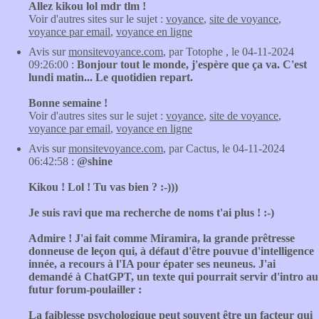
Allez kikou lol mdr tlm !
Voir d'autres sites sur le sujet :
voyance
,
site de voyance
,
voyance par email
,
voyance en ligne
Avis sur
monsitevoyance.com
, par Totophe , le 04-11-2024
09:26:00 :
Bonjour tout le monde, j'espère que ça va. C'est
lundi matin... Le quotidien repart.
Bonne semaine !
Voir d'autres sites sur le sujet :
voyance
,
site de voyance
,
voyance par email
,
voyance en ligne
Avis sur
monsitevoyance.com
, par Cactus, le 04-11-2024
06:42:58 :
@shine
Kikou ! Lol ! Tu vas bien ? :-)))
Je suis ravi que ma recherche de noms t'ai plus ! :-)
Admire ! J'ai fait comme Miramira, la grande prêtresse
donneuse de leçon qui, à défaut d'être pouvue d'intelligence
innée, a recours à l'IA pour épater ses neuneus. J'ai
demandé à ChatGPT, un texte qui pourrait servir d'intro au
futur forum-poulailler :
La faiblesse psychologique peut souvent être un facteur qui