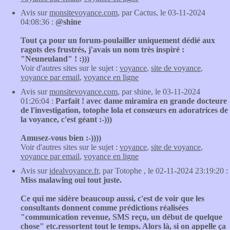
Avis sur
monsitevoyance.com
, par Cactus, le 03-11-2024
04:08:36 :
@shine
Tout ça pour un forum-poulailler uniquement dédié aux
ragots des frustrés, j'avais un nom très inspiré :
"Neuneuland" ! :)))
Voir d'autres sites sur le sujet :
voyance
,
site de voyance
,
voyance par email
,
voyance en ligne
Avis sur
monsitevoyance.com
, par shine, le 03-11-2024
01:26:04 :
Parfait ! avec dame miramira en grande docteure
de l'investigation, totophe lola et consœurs en adoratrices de
la voyance, c'est géant :-)))
Amusez-vous bien :-))))
Voir d'autres sites sur le sujet :
voyance
,
site de voyance
,
voyance par email
,
voyance en ligne
Avis sur
idealvoyance.fr
, par Totophe , le 02-11-2024 23:19:20 :
Miss malawing oui tout juste.
Ce qui me sidère beaucoup aussi, c'est de voir que les
consultants donnent comme prédictions réalisées
"communication revenue, SMS reçu, un début de quelque
chose" etc.ressortent tout le temps. Alors là, si on appelle ça