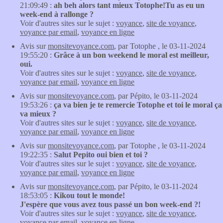
21:09:49 :
ah beh alors tant mieux Totophe!Tu as eu un
week-end à rallonge ?
Voir d'autres sites sur le sujet :
voyance
,
site de voyance
,
voyance par email
,
voyance en ligne
Avis sur
monsitevoyance.com
, par Totophe , le 03-11-2024
19:55:20 :
Grâce à un bon weekend le moral est meilleur,
oui.
Voir d'autres sites sur le sujet :
voyance
,
site de voyance
,
voyance par email
,
voyance en ligne
Avis sur
monsitevoyance.com
, par Pépito, le 03-11-2024
19:53:26 :
ça va bien je te remercie Totophe et toi le moral ça
va mieux ?
Voir d'autres sites sur le sujet :
voyance
,
site de voyance
,
voyance par email
,
voyance en ligne
Avis sur
monsitevoyance.com
, par Totophe , le 03-11-2024
19:22:35 :
Salut Pepito oui bien et toi ?
Voir d'autres sites sur le sujet :
voyance
,
site de voyance
,
voyance par email
,
voyance en ligne
Avis sur
monsitevoyance.com
, par Pépito, le 03-11-2024
18:53:05 :
Kikou tout le monde!
J'espère que vous avez tous passé un bon week-end ?!
Voir d'autres sites sur le sujet :
voyance
,
site de voyance
,
voyance par email
,
voyance en ligne