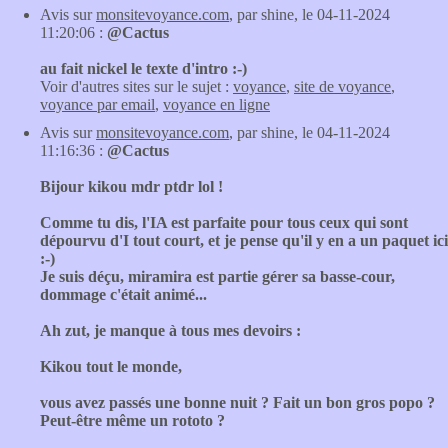
Avis sur
monsitevoyance.com
, par shine, le 04-11-2024
11:20:06 :
@Cactus
au fait nickel le texte d'intro :-)
Voir d'autres sites sur le sujet :
voyance
,
site de voyance
,
voyance par email
,
voyance en ligne
Avis sur
monsitevoyance.com
, par shine, le 04-11-2024
11:16:36 :
@Cactus
Bijour kikou mdr ptdr lol !
Comme tu dis, l'IA est parfaite pour tous ceux qui sont
dépourvu d'I tout court, et je pense qu'il y en a un paquet ici
:-)
Je suis déçu, miramira est partie gérer sa basse-cour,
dommage c'était animé...
Ah zut, je manque à tous mes devoirs :
Kikou tout le monde,
vous avez passés une bonne nuit ? Fait un bon gros popo ?
Peut-être même un rototo ?