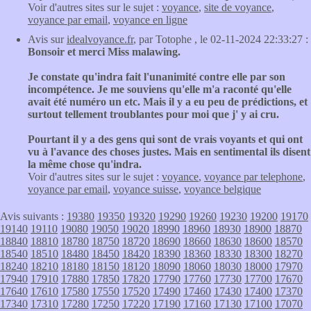
Voir d'autres sites sur le sujet :
voyance
,
site de voyance
,
voyance par email
,
voyance en ligne
Avis sur
idealvoyance.fr
, par Totophe , le 02-11-2024 22:33:27 :
Bonsoir et merci Miss malawing.
Je constate qu'indra fait l'unanimité contre elle par son
incompétence. Je me souviens qu'elle m'a raconté qu'elle
avait été numéro un etc. Mais il y a eu peu de prédictions, et
surtout tellement troublantes pour moi que j' y ai cru.
Pourtant il y a des gens qui sont de vrais voyants et qui ont
vu à l'avance des choses justes. Mais en sentimental ils disent
la même chose qu'indra.
Voir d'autres sites sur le sujet :
voyance
,
voyance par telephone
,
voyance par email
,
voyance suisse
,
voyance belgique
Avis suivants :
19380
19350
19320
19290
19260
19230
19200
19170
19140
19110
19080
19050
19020
18990
18960
18930
18900
18870
18840
18810
18780
18750
18720
18690
18660
18630
18600
18570
18540
18510
18480
18450
18420
18390
18360
18330
18300
18270
18240
18210
18180
18150
18120
18090
18060
18030
18000
17970
17940
17910
17880
17850
17820
17790
17760
17730
17700
17670
17640
17610
17580
17550
17520
17490
17460
17430
17400
17370
17340
17310
17280
17250
17220
17190
17160
17130
17100
17070