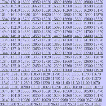
17040
17010
16980
16950
16920
16890
16860
16830
16800
16770
16740
16710
16680
16650
16620
16590
16560
16530
16500
16470
16440
16410
16380
16350
16320
16290
16260
16230
16200
16170
16140
16110
16080
16050
16020
15990
15960
15930
15900
15870
15840
15810
15780
15750
15720
15690
15660
15630
15600
15570
15540
15510
15480
15450
15420
15390
15360
15330
15300
15270
15240
15210
15180
15150
15120
15090
15060
15030
15000
14970
14940
14910
14880
14850
14820
14790
14760
14730
14700
14670
14640
14610
14580
14550
14520
14490
14460
14430
14400
14370
14340
14310
14280
14250
14220
14190
14160
14130
14100
14070
14040
14010
13980
13950
13920
13890
13860
13830
13800
13770
13740
13710
13680
13650
13620
13590
13560
13530
13500
13470
13440
13410
13380
13350
13320
13290
13260
13230
13200
13170
13140
13110
13080
13050
13020
12990
12960
12930
12900
12870
12840
12810
12780
12750
12720
12690
12660
12630
12600
12570
12540
12510
12480
12450
12420
12390
12360
12330
12300
12270
12240
12210
12180
12150
12120
12090
12060
12030
12000
11970
11940
11910
11880
11850
11820
11790
11760
11730
11700
11670
11640
11610
11580
11550
11520
11490
11460
11430
11400
11370
11340
11310
11280
11250
11220
11190
11160
11130
11100
11070
11040
11010
10980
10950
10920
10890
10860
10830
10800
10770
10740
10710
10680
10650
10620
10590
10560
10530
10500
10470
10440
10410
10380
10350
10320
10290
10260
10230
10200
10170
10140
10110
10080
10050
10020
9990
9960
9930
9900
9870
9840
9810
9780
9750
9720
9690
9660
9630
9600
9570
9540
9510
9480