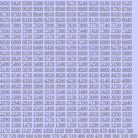
9450
9420
9390
9360
9330
9300
9270
9240
9210
9180
9150
9120
9090
9060
9030
9000
8970
8940
8910
8880
8850
8820
8790
8760
8730
8700
8670
8640
8610
8580
8550
8520
8490
8460
8430
8400
8370
8340
8310
8280
8250
8220
8190
8160
8130
8100
8070
8040
8010
7980
7950
7920
7890
7860
7830
7800
7770
7740
7710
7680
7650
7620
7590
7560
7530
7500
7470
7440
7410
7380
7350
7320
7290
7260
7230
7200
7170
7140
7110
7080
7050
7020
6990
6960
6930
6900
6870
6840
6810
6780
6750
6720
6690
6660
6630
6600
6570
6540
6510
6480
6450
6420
6390
6360
6330
6300
6270
6240
6210
6180
6150
6120
6090
6060
6030
6000
5970
5940
5910
5880
5850
5820
5790
5760
5730
5700
5670
5640
5610
5580
5550
5520
5490
5460
5430
5400
5370
5340
5310
5280
5250
5220
5190
5160
5130
5100
5070
5040
5010
4980
4950
4920
4890
4860
4830
4800
4770
4740
4710
4680
4650
4620
4590
4560
4530
4500
4470
4440
4410
4380
4350
4320
4290
4260
4230
4200
4170
4140
4110
4080
4050
4020
3990
3960
3930
3900
3870
3840
3810
3780
3750
3720
3690
3660
3630
3600
3570
3540
3510
3480
3450
3420
3390
3360
3330
3300
3270
3240
3210
3180
3150
3120
3090
3060
3030
3000
2970
2940
2910
2880
2850
2820
2790
2760
2730
2700
2670
2640
2610
2580
2550
2520
2490
2460
2430
2400
2370
2340
2310
2280
2250
2220
2190
2160
2130
2100
2070
2040
2010
1980
1950
1920
1890
1860
1830
1800
1770
1740
1710
1680
1650
1620
1590
1560
1530
1500
1470
1440
1410
1380
1350
1320
1290
1260
1230
1200
1170
1140
1110
1080
1050
1020
990
960
930
900
870
840
810
780
750
720
690
660
630
600
570
540
510
480
450
420
390
360
330
300