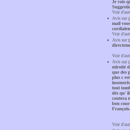
Je vois qu
Suggestio
Voir d'aut
Avis sur
mail vous
cordiale
Voir d'aut
Avis sur
directem
Voir d'aut
Avis sur
r
miroité d
que des p
plus c es
insonoris
tout tomb
dés qu' i
coutera m
bon cour
François
Voir d'aut