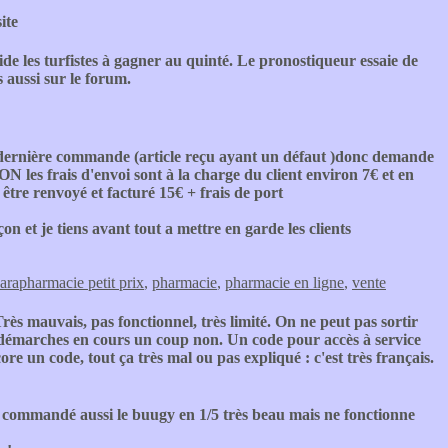
ite
aide les turfistes à gagner au quinté. Le pronostiqueur essaie de
s aussi sur le forum.
dernière commande (article reçu ayant un défaut )donc demande
les frais d'envoi sont à la charge du client environ 7€ et en
us être renvoyé et facturé 15€ + frais de port
 et je tiens avant tout a mettre en garde les clients
arapharmacie petit prix
,
pharmacie
,
pharmacie en ligne
,
vente
rès mauvais, pas fonctionnel, très limité. On ne peut pas sortir
x démarches en cours un coup non. Un code pour accès à service
re un code, tout ça très mal ou pas expliqué : c'est très français.
i commandé aussi le buugy en 1/5 très beau mais ne fonctionne