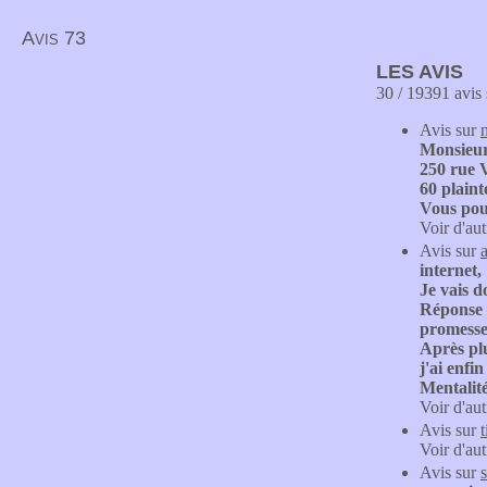
Avis 73
LES AVIS
30 / 19391 avis 
Avis sur
Monsieu
250 rue V
60 plaint
Vous pouv
Voir d'aut
Avis sur
internet,
Je vais d
Réponse s
promesse
Après plu
j'ai enfi
Mentalit
Voir d'aut
Avis sur
Voir d'aut
Avis sur