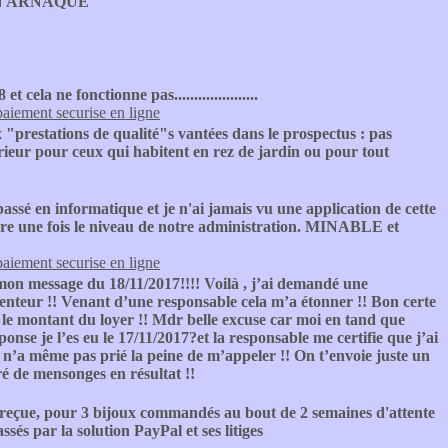
N ARNAQUE
t cela ne fonctionne pas.....................
paiement securise en ligne
 "prestations de qualité"s vantées dans le prospectus : pas
térieur pour ceux qui habitent en rez de jardin ou pour tout
assé en informatique et je n'ai jamais vu une application de cette
ore une fois le niveau de notre administration. MINABLE et
paiement securise en ligne
mon message du 18/11/2017!!!! Voilà , j’ai demandé une
menteur !! Venant d’une responsable cela m’a étonner !! Bon certe
s le montant du loyer !! Mdr belle excuse car moi en tand que
 réponse je l’es eu le 17/11/2017?et la responsable me certifie que j’ai
r n’a même pas prié la peine de m’appeler !! On t’envoie juste un
ré de mensonges en résultat !!
çue, pour 3 bijoux commandés au bout de 2 semaines d'attente
s par la solution PayPal et ses litiges