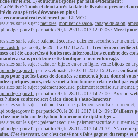
ffiche sur le site....) et aucune réponse par mail évidemment !
é a été livré 1 mois et demi après la date de livraison prévue e
té du canapé très décevante en plus !
 ne recommanderai évidement pas ELMO !
res sites sur le sujet :
meubles
,
mobilier de salon
,
canape de salon
,
ameu
tipi.budget.gouv.fr
, par patrick70, le 29-11-2017 12:03:06 :
Merci pour l
res sites sur le sujet :
paiement securise
,
paiement securise sur internet
,
orencash.fr
, par scotty, le 29-11-2017 11:27:33 :
Très bien accueillie à 
ses ont été apportées à toutes mes interrogations et même des cons
manderai sans problème cette boutique à mon entourage.
res sites sur le sujet :
achat or
,
bijoux en or en ligne
,
vente bijoux en arg
tipi.budget.gouv.fr
, par le webmaster, le 28-11-2017 15:21:56 :
en lisan
emps pour que les bases de données se mettent à jour. donc si vous v
ndez quelques jours, cela se met à fonctionner. cela ne doit pas ex
res sites sur le sujet :
paiement securise
,
paiement securise sur internet
,
tipi.budget.gouv.fr
, par patrick70, le 28-11-2017 14:27:00 :
Avis au web
et ? sinon ce site ne sert à rien sinon à s'auto-lamenter
res sites sur le sujet :
paiement securise
,
paiement securise sur internet
,
tipi.budget.gouv.fr
, par patrick70, le 28-11-2017 14:24:39 :
D'ailleurs p
chez une info sur le dysfonctionnement de tipi.budget ...
res sites sur le sujet :
paiement securise
,
paiement securise sur internet
,
tipi.budget.gouv.fr
, par patrick70, le 28-11-2017 14:21:57 :
N'accepte pa
oins. C'et énervant, car c'est censé nous faire gagner du temps et c'