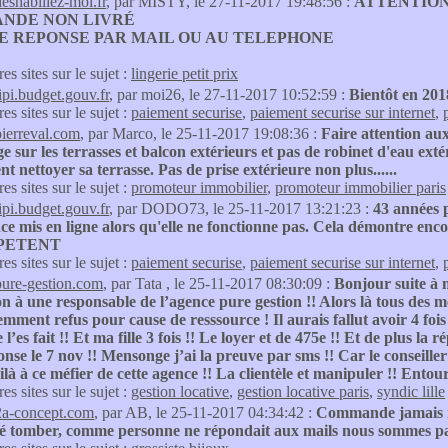
deshabillez-moi.fr
, par MISTY, le 27-11-2017 19:48:56 :
ATTENTIO
NDE NON LIVRÉ
 REPONSE PAR MAIL OU AU TELEPHONE
res sites sur le sujet :
lingerie petit prix
tipi.budget.gouv.fr
, par moi26, le 27-11-2017 10:52:59 :
Bientôt en 2018 e
res sites sur le sujet :
paiement securise
,
paiement securise sur internet
,
pierreval.com
, par Marco, le 25-11-2017 19:08:36 :
Faire attention aux
ge sur les terrasses et balcon extérieurs et pas de robinet d'eau ex
t nettoyer sa terrasse. Pas de prise extérieure non plus......
res sites sur le sujet :
promoteur immobilier
,
promoteur immobilier paris
tipi.budget.gouv.fr
, par DODO73, le 25-11-2017 13:21:23 :
43 années p
e mis en ligne alors qu'elle ne fonctionne pas. Cela démontre enc
PETENT
res sites sur le sujet :
paiement securise
,
paiement securise sur internet
,
pure-gestion.com
, par Tata , le 25-11-2017 08:30:09 :
Bonjour suite à 
on à une responsable de l’agence pure gestion !! Alors là tous des 
mment refus pour cause de resssource ! Il aurais fallut avoir 4 foi
 l’es fait !! Et ma fille 3 fois !! Le loyer et de 475e !! Et de plus la
onse le 7 nov !! Mensonge j’ai la preuve par sms !! Car le conseille
ilà à ce méfier de cette agence !! La clientèle et manipuler !! Entou
res sites sur le sujet :
gestion locative
,
gestion locative paris
,
syndic lille
2a-concept.com
, par AB, le 25-11-2017 04:34:42 :
Commande jamais re
sé tomber, comme personne ne répondait aux mails nous sommes passé