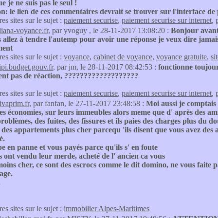
e je ne suis pas le seul !
n: le lien de ces commentaires devrait se trouver sur l'interface de
res sites sur le sujet :
paiement securise
,
paiement securise sur internet
,
diana-voyance.fr
, par yvoguy , le 28-11-2017 13:08:20 :
Bonjour avant 
 allez à tendre l'autemp pour avoir une réponse je veux dire jamais
ment
res sites sur le sujet :
voyance
,
cabinet de voyance
,
voyance gratuite
,
si
tipi.budget.gouv.fr
, par jm, le 28-11-2017 08:42:53 :
fonctionne toujour
ent pas de réaction, ???????????????????
res sites sur le sujet :
paiement securise
,
paiement securise sur internet
,
ivaprim.fr
, par fanfan, le 27-11-2017 23:48:58 :
Moi aussi je comptais 
es économies, sur leurs immeubles alors meme que d' après des ami
roblèmes, des fuites, des fissures et ils paies des charges plus du 
t des appartements plus cher parcequ 'ils disent que vous avez des av
é.
e en panne et vous payés parce qu'ils s' en foute
ls ont vendu leur merde, acheté de l' ancien ca vous
oins cher, ce sont des escrocs comme le dit domino, ne vous faite pa
age.
.
res sites sur le sujet :
immobilier Alpes-Maritimes