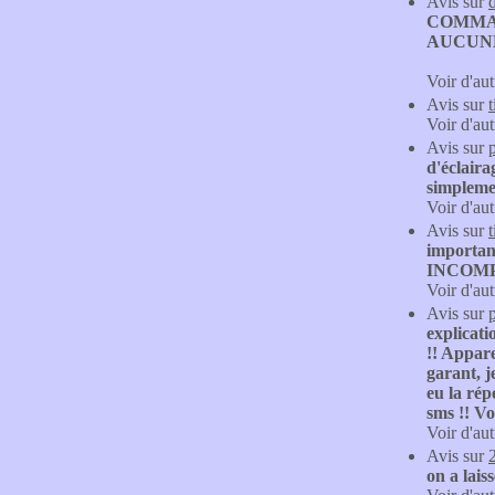
Avis sur
COMMA
AUCUNE
Voir d'aut
Avis sur
Voir d'aut
Avis sur
d'éclaira
simplemen
Voir d'aut
Avis sur
importanc
INCOM
Voir d'aut
Avis sur
explicati
!! Appare
garant, je
eu la rép
sms !! Vo
Voir d'aut
Avis sur
on a lais