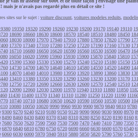
que je vais m’asseoir sur 600€ et de toute façon j'envisage une plaint
!! mais je n'avais pas regardé plus en détail ce site !
res sites sur le sujet :
voiture discount
,
voitures modeles reduits
,
modeli
19380
19350
19320
19290
19260
19230
19200
19170
19140
19110
1
8720
18690
18660
18630
18600
18570
18540
18510
18480
18450
18
8060
18030
18000
17970
17940
17910
17880
17850
17820
17790
17
7400
17370
17340
17310
17280
17250
17220
17190
17160
17130
17
6740
16710
16680
16650
16620
16590
16560
16530
16500
16470
16
6080
16050
16020
15990
15960
15930
15900
15870
15840
15810
15
5420
15390
15360
15330
15300
15270
15240
15210
15180
15150
15
4760
14730
14700
14670
14640
14610
14580
14550
14520
14490
14
4100
14070
14040
14010
13980
13950
13920
13890
13860
13830
13
3440
13410
13380
13350
13320
13290
13260
13230
13200
13170
13
2780
12750
12720
12690
12660
12630
12600
12570
12540
12510
12
2120
12090
12060
12030
12000
11970
11940
11910
11880
11850
118
460
11430
11400
11370
11340
11310
11280
11250
11220
11190
1116
0770
10740
10710
10680
10650
10620
10590
10560
10530
10500
10
0110
10080
10050
10020
9990
9960
9930
9900
9870
9840
9810
9780
0
9300
9270
9240
9210
9180
9150
9120
9090
9060
9030
9000
8970
8
0
8490
8460
8430
8400
8370
8340
8310
8280
8250
8220
8190
8160
8
0
7680
7650
7620
7590
7560
7530
7500
7470
7440
7410
7380
7350
7
0
6870
6840
6810
6780
6750
6720
6690
6660
6630
6600
6570
6540
6
0
6060
6030
6000
5970
5940
5910
5880
5850
5820
5790
5760
5730
5