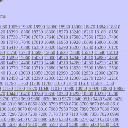
e!
sme
9080
19050
19020
18990
18960
18930
18900
18870
18840
18810
420
18390
18360
18330
18300
18270
18240
18210
18180
18150
760
17730
17700
17670
17640
17610
17580
17550
17520
17490
100
17070
17040
17010
16980
16950
16920
16890
16860
16830
440
16410
16380
16350
16320
16290
16260
16230
16200
16170
780
15750
15720
15690
15660
15630
15600
15570
15540
15510
120
15090
15060
15030
15000
14970
14940
14910
14880
14850
460
14430
14400
14370
14340
14310
14280
14250
14220
14190
800
13770
13740
13710
13680
13650
13620
13590
13560
13530
140
13110
13080
13050
13020
12990
12960
12930
12900
12870
480
12450
12420
12390
12360
12330
12300
12270
12240
12210
20
11790
11760
11730
11700
11670
11640
11610
11580
11550
0
11130
11100
11070
11040
11010
10980
10950
10920
10890
10860
470
10440
10410
10380
10350
10320
10290
10260
10230
10200
9750
9720
9690
9660
9630
9600
9570
9540
9510
9480
9450
9420
940
8910
8880
8850
8820
8790
8760
8730
8700
8670
8640
8610
130
8100
8070
8040
8010
7980
7950
7920
7890
7860
7830
7800
320
7290
7260
7230
7200
7170
7140
7110
7080
7050
7020
6990
510
6480
6450
6420
6390
6360
6330
6300
6270
6240
6210
6180
700
5670
5640
5610
5580
5550
5520
5490
5460
5430
5400
5370