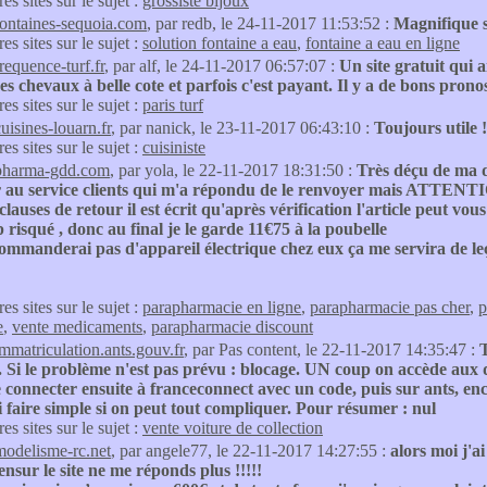
res sites sur le sujet :
grossiste bijoux
fontaines-sequoia.com
, par redb, le 24-11-2017 11:53:52 :
Magnifique s
res sites sur le sujet :
solution fontaine a eau
,
fontaine a eau en ligne
requence-turf.fr
, par alf, le 24-11-2017 06:57:07 :
Un site gratuit qui 
s chevaux à belle cote et parfois c'est payant. Il y a de bons prono
res sites sur le sujet :
paris turf
uisines-louarn.fr
, par nanick, le 23-11-2017 06:43:10 :
Toujours utile !
res sites sur le sujet :
cuisiniste
pharma-gdd.com
, par yola, le 22-11-2017 18:31:50 :
Très déçu de ma 
 au service clients qui m'a répondu de le renvoyer mais ATTENTION 
s clauses de retour il est écrit qu'après vérification l'article peut vo
 risqué , donc au final je le garde 11€75 à la poubelle
ommanderai pas d'appareil électrique chez eux ça me servira de leçon
res sites sur le sujet :
parapharmacie en ligne
,
parapharmacie pas cher
,
p
e
,
vente medicaments
,
parapharmacie discount
immatriculation.ants.gouv.fr
, par Pas content, le 22-11-2017 14:35:47 :
T
s. Si le problème n'est pas prévu : blocage. UN coup on accède au
e connecter ensuite à franceconnect avec un code, puis sur ants, enco
faire simple si on peut tout compliquer. Pour résumer : nul
res sites sur le sujet :
vente voiture de collection
modelisme-rc.net
, par angele77, le 22-11-2017 14:27:55 :
alors moi j'a
iensur le site ne me réponds plus !!!!!