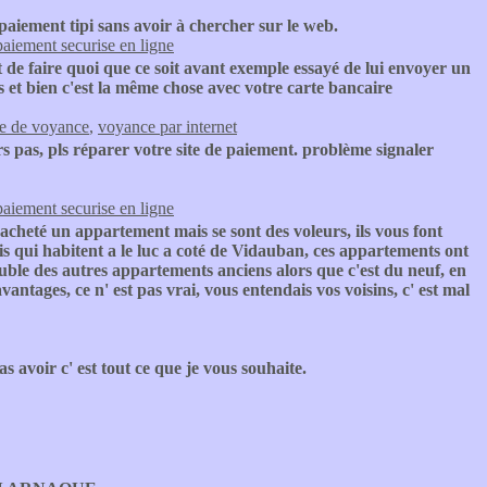
 paiement tipi sans avoir à chercher sur le web.
paiement securise en ligne
de faire quoi que ce soit avant exemple essayé de lui envoyer un
 et bien c'est la même chose avec votre carte bancaire
te de voyance
,
voyance par internet
s pas, pls réparer votre site de paiement. problème signaler
paiement securise en ligne
acheté un appartement mais se sont des voleurs, ils vous font
s qui habitent a le luc a coté de Vidauban, ces appartements ont
double des autres appartements anciens alors que c'est du neuf, en
antages, ce n' est pas vrai, vous entendais vos voisins, c' est mal
s avoir c' est tout ce que je vous souhaite.