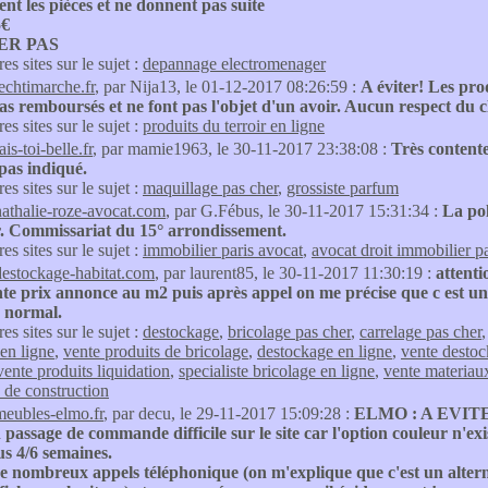
ent les pièces et ne donnent pas suite
5€
ER PAS
res sites sur le sujet :
depannage electromenager
lechtimarche.fr
, par Nija13, le 01-12-2017 08:26:59 :
A éviter! Les pro
as remboursés et ne font pas l'objet d'un avoir. Aucun respect du cl
res sites sur le sujet :
produits du terroir en ligne
ais-toi-belle.fr
, par mamie1963, le 30-11-2017 23:38:08 :
Très contente
pas indiqué.
res sites sur le sujet :
maquillage pas cher
,
grossiste parfum
nathalie-roze-avocat.com
, par G.Fébus, le 30-11-2017 15:31:34 :
La pol
r. Commissariat du 15° arrondissement.
res sites sur le sujet :
immobilier paris avocat
,
avocat droit immobilier pa
destockage-habitat.com
, par laurent85, le 30-11-2017 11:30:19 :
attenti
nte prix annonce au m2 puis après appel on me précise que c est un p
 normal.
res sites sur le sujet :
destockage
,
bricolage pas cher
,
carrelage pas cher
 en ligne
,
vente produits de bricolage
,
destockage en ligne
,
vente desto
vente produits liquidation
,
specialiste bricolage en ligne
,
vente materiau
 de construction
meubles-elmo.fr
, par decu, le 29-11-2017 15:09:28 :
ELMO : A EVITE
passage de commande difficile sur le site car l'option couleur n'exis
s 4/6 semaines.
e nombreux appels téléphonique (on m'explique que c'est un altern