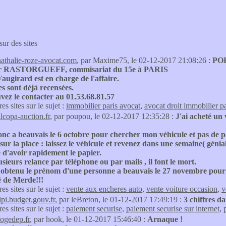
sur des sites
nathalie-roze-avocat.com
, par Maxime75, le 02-12-2017 21:08:26 :
POR
r RASTORGUEFF, commisariat du 15e à PARIS
augirard est en charge de l'affaire.
es sont déjà recensées.
ez le contacter au 01.53.68.81.57
res sites sur le sujet :
immobilier paris avocat
,
avocat droit immobilier pa
alcopa-auction.fr
, par poupou, le 02-12-2017 12:35:28 :
J'ai acheté un 
onc a beauvais le 6 octobre pour chercher mon véhicule et pas de pa
ur la place : laissez le véhicule et revenez dans une semaine( géni
 d'avoir rapidement le papier.
sieurs relance par téléphone ou par mails , il font le mort.
n obtenu le prénom d'une personne a beauvais le 27 novembre pour 
é de Merde!!!
res sites sur le sujet :
vente aux encheres auto
,
vente voiture occasion
,
v
tipi.budget.gouv.fr
, par leBreton, le 01-12-2017 17:49:19 :
3 chiffres d
res sites sur le sujet :
paiement securise
,
paiement securise sur internet
,
sogedep.fr
, par hook, le 01-12-2017 15:46:40 :
Arnaque !