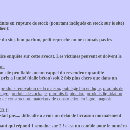
duits en rupture de stock (pourtant indiqués en stock sur le site)
ient!
 du site, bon parfum, petit reproche on ne connais pas les
ice enquête sur cette avocat. Les victimes peuvent et doivent le
ris
on site peu fiable aucun rappel du revendeur quantité
rix a l unité (dalle béton) soit 2 fois plus chers que dans un
,
produits renovation de la maison
,
outillage btp en ligne
,
produits de
ckage
,
produits destockage
,
produits liquidation
,
produits liquidation
x de construction
,
materiaux de construction en ligne
,
magasin
R !!
tait pas.... difficulté à avoir un délai de livraison normalement
ant qui répond 1 semaine sur 2 ! c'est un comble pour le numéro