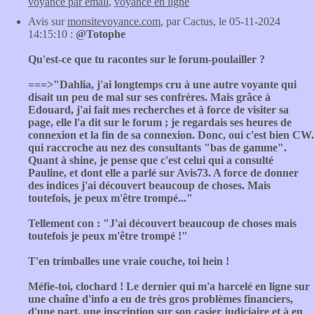
voyance par email
,
voyance en ligne
Avis sur
monsitevoyance.com
, par Cactus, le 05-11-2024
14:15:10 :
@Totophe
Qu'est-ce que tu racontes sur le forum-poulailler ?
===>"Dahlia, j'ai longtemps cru à une autre voyante qui
disait un peu de mal sur ses confrères. Mais grâce à
Edouard, j'ai fait mes recherches et à force de visiter sa
page, elle l'a dit sur le forum ; je regardais ses heures de
connexion et la fin de sa connexion. Donc, oui c'est bien CW.
qui raccroche au nez des consultants "bas de gamme".
Quant à shine, je pense que c'est celui qui a consulté
Pauline, et dont elle a parlé sur Avis73. A force de donner
des indices j'ai découvert beaucoup de choses. Mais
toutefois, je peux m'être trompé..."
Tellement con : "J'ai découvert beaucoup de choses mais
toutefois je peux m'être trompé !"
T'en trimballes une vraie couche, toi hein !
Méfie-toi, clochard ! Le dernier qui m'a harcelé en ligne sur
une chaîne d'info a eu de très gros problèmes financiers,
d'une part, une inscription sur son casier judiciaire et à en