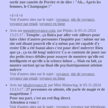
sortir une canette de Perrier et de dire : "Ah... Après les
femmes, le Champagne !"
:-) :-) :-)
Voir d'autres sites sur le sujet :
voyance
,
site de voyance
,
voyance par email
,
voyance en ligne
Avis sur
monsitevoyance.com
, par Pépito, le 05-11-2024
13:21:17 :
Totophe , ça finira par aller voir ailleurs pour
faire chier d'autres personnes t'inquiète pas ! même sur un
site soit disant pourrit elle n'a même pas été capable d'y
rester Elle a été banni alors c'est pour dire! mdrrrrr Rien
que ça , ça en dit long! mdrrrrr Ca se contente de jouer sur
des petits trucs débiles pour essayer de montrer qu'elle est
intelligente et qu'elle a la science infuse ... Mais en fait, ça
montre surtout qu'au final elle psychatriquement atteinte
mdrrrr
Voir d'autres sites sur le sujet :
voyance
,
site de voyance
,
voyance par email
,
voyance en ligne
Avis sur
idealvoyance.fr
, par Miss Malawing, le 05-11-2024
13:13:17 :
27 personnes en attente, elle parle de magie et de
magnétisme ?
Pour ma part, c'est un red flag direct.
Attention à vous !
Voir d'autres sites sur le sujet :
voyance
,
voyance par telephone
,