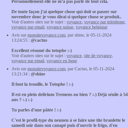
Personnellement elle ne m’a pas parlé de tout cela.
De toute façon j’ai quelque chose qui doit se passer sur
novembre donc je vous dirai si quelque chose se produit..
Voir d'autres sites sur le sujet :
voyance
,
voyance par telephone
,
voyance par email
,
voyance suisse
,
voyance belgique
Avis sur
monsitevoyance.com
, par shine, le 05-11-2024
13:24:55 :
@cactus
Excellent résumé du totophe :-)
Voir d'autres sites sur le sujet :
voyance
,
site de voyance
,
voyance par email
,
voyance en ligne
Avis sur
monsitevoyance.com
, par Cactus, le 05-11-2024
13:21:34 :
@shine
Il fout la trouille, le Totophe ! :-)
Il est en plein delirium Tremens ou bien ? :-) Déjà sénile à 54
ans ? :-) :-)
Tu parles d'une pâtée ! :-)
C'est le profil-type du neuneu à se faire une tite branlette le
samedi soir dans son canapé puis d'ouvrir le frigo, d'en