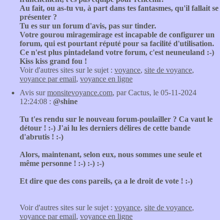
Au fait, ou as-tu vu, à part dans tes fantasmes, qu'il fallait se
présenter ?
Tu es sur un forum d'avis, pas sur tinder.
Votre gourou miragemirage est incapable de configurer un
forum, qui est pourtant réputé pour sa facilité d'utilisation.
Ce n'est plus pintadeland votre forum, c'est neuneuland :-)
Kiss kiss grand fou !
Voir d'autres sites sur le sujet :
voyance
,
site de voyance
,
voyance par email
,
voyance en ligne
Avis sur
monsitevoyance.com
, par Cactus, le 05-11-2024
12:24:08 :
@shine
Tu t'es rendu sur le nouveau forum-poulailler ? Ca vaut le
détour ! :-) J'ai lu les derniers délires de cette bande
d'abrutis ! :-)
Alors, maintenant, selon eux, nous sommes une seule et
même personne ! :-) :-) :-)
Et dire que des cons pareils, ça a le droit de vote ! :-)
Voir d'autres sites sur le sujet :
voyance
,
site de voyance
,
voyance par email
,
voyance en ligne