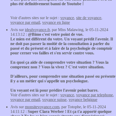
plus été definitivement banni de Youtube !
Voir d'autres sites sur le sujet :
voyance
,
site de voyance
,
voyance par email
,
voyance en ligne
Avis sur
idealvoyance.fr
, par Miss Malawing, le 05-11-2024
14:13:12 :
@Bimo c'est votre point de vue.
Le mien est différent du votre. Un voyant prédit l'avenir. Il
ne doit pas passer la moitié de la consultation à parler du
passé et du présent et à faire de la psychologie de comptoir
pour cerner vos failles et s'en servir contre vous.
En quoi ça aide de comprendre votre situation ? Vous la
comprenez non ? Vous la vivez ? C'est votre situation.
D'ailleurs, pour comprendre une situation passé ou présente
il y a un métier qui s'appelle un psychologue.
Un voyant est là pour prédire l'avenir point barre.
Voir d'autres sites sur le sujet :
voyance
,
voyance par telephone
,
voyance par email
,
voyance suisse
,
voyance belgique
Avis sur
monsitevoyance.com
, par Totophe, le 05-11-2024
14:11:12 :
Super Clara Werber ! Et ça t'a apporté quelque