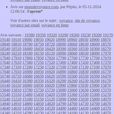
Avis sur
monsitevoyance.com
, par Pépito, le 05-11-2024
12:06:54 :
l'aprem*
Voir d'autres sites sur le sujet :
voyance
,
site de voyance
,
voyance par email
,
voyance en ligne
Avis suivants :
19380
19350
19320
19290
19260
19230
19200
19170
19140
19110
19080
19050
19020
18990
18960
18930
18900
18870
18840
18810
18780
18750
18720
18690
18660
18630
18600
18570
18540
18510
18480
18450
18420
18390
18360
18330
18300
18270
18240
18210
18180
18150
18120
18090
18060
18030
18000
17970
17940
17910
17880
17850
17820
17790
17760
17730
17700
17670
17640
17610
17580
17550
17520
17490
17460
17430
17400
17370
17340
17310
17280
17250
17220
17190
17160
17130
17100
17070
17040
17010
16980
16950
16920
16890
16860
16830
16800
16770
16740
16710
16680
16650
16620
16590
16560
16530
16500
16470
16440
16410
16380
16350
16320
16290
16260
16230
16200
16170
16140
16110
16080
16050
16020
15990
15960
15930
15900
15870
15840
15810
15780
15750
15720
15690
15660
15630
15600
15570
15540
15510
15480
15450
15420
15390
15360
15330
15300
15270
15240
15210
15180
15150
15120
15090
15060
15030
15000
14970
14940
14910
14880
14850
14820
14790
14760
14730
14700
14670
14640
14610
14580
14550
14520
14490
14460
14430
14400
14370
14340
14310
14280
14250
14220
14190
14160
14130
14100
14070