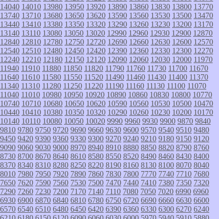
14040
14010
13980
13950
13920
13890
13860
13830
13800
13770
13740
13710
13680
13650
13620
13590
13560
13530
13500
13470
13440
13410
13380
13350
13320
13290
13260
13230
13200
13170
13140
13110
13080
13050
13020
12990
12960
12930
12900
12870
12840
12810
12780
12750
12720
12690
12660
12630
12600
12570
12540
12510
12480
12450
12420
12390
12360
12330
12300
12270
12240
12210
12180
12150
12120
12090
12060
12030
12000
11970
11940
11910
11880
11850
11820
11790
11760
11730
11700
11670
11640
11610
11580
11550
11520
11490
11460
11430
11400
11370
11340
11310
11280
11250
11220
11190
11160
11130
11100
11070
11040
11010
10980
10950
10920
10890
10860
10830
10800
10770
10740
10710
10680
10650
10620
10590
10560
10530
10500
10470
10440
10410
10380
10350
10320
10290
10260
10230
10200
10170
10140
10110
10080
10050
10020
9990
9960
9930
9900
9870
9840
9810
9780
9750
9720
9690
9660
9630
9600
9570
9540
9510
9480
9450
9420
9390
9360
9330
9300
9270
9240
9210
9180
9150
9120
9090
9060
9030
9000
8970
8940
8910
8880
8850
8820
8790
8760
8730
8700
8670
8640
8610
8580
8550
8520
8490
8460
8430
8400
8370
8340
8310
8280
8250
8220
8190
8160
8130
8100
8070
8040
8010
7980
7950
7920
7890
7860
7830
7800
7770
7740
7710
7680
7650
7620
7590
7560
7530
7500
7470
7440
7410
7380
7350
7320
7290
7260
7230
7200
7170
7140
7110
7080
7050
7020
6990
6960
6930
6900
6870
6840
6810
6780
6750
6720
6690
6660
6630
6600
6570
6540
6510
6480
6450
6420
6390
6360
6330
6300
6270
6240
6210
6180
6150
6120
6090
6060
6030
6000
5970
5940
5910
5880