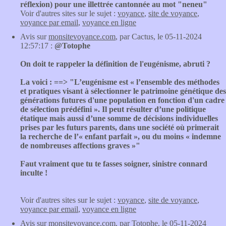
réflexion) pour une illettrée cantonnée au mot "neneu"
Voir d'autres sites sur le sujet :
voyance
,
site de voyance
,
voyance par email
,
voyance en ligne
Avis sur
monsitevoyance.com
, par Cactus, le 05-11-2024
12:57:17 :
@Totophe
On doit te rappeler la définition de l'eugénisme, abruti ?
La voici : ==> "L’eugénisme est « l’ensemble des méthodes
et pratiques visant à sélectionner le patrimoine génétique des
générations futures d'une population en fonction d'un cadre
de sélection prédéfini ». Il peut résulter d’une politique
étatique mais aussi d’une somme de décisions individuelles
prises par les futurs parents, dans une société où primerait
la recherche de l’« enfant parfait », ou du moins « indemne
de nombreuses affections graves »"
Faut vraiment que tu te fasses soigner, sinistre connard
inculte !
Voir d'autres sites sur le sujet :
voyance
,
site de voyance
,
voyance par email
,
voyance en ligne
Avis sur
monsitevoyance.com
, par Totophe, le 05-11-2024