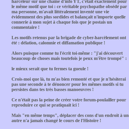
harceleur sur une chaîne d'info YT, c'était exactement pour
le même motif que toi : ce véritable psychopathe obsédé par
ma personne, m'avait littéralement inventé une vie
évidemment des plus sordides et balançait n'importe quelle
connerie à mon sujet à chaque fois que je postais un
commentaire !
Les motifs retenus par la brigade de cyber-harcèlement ont
été : délation, calomnie et diffamation publique !
Alors puisque comme tu l'écrit toi-même : "j'ai découvert
beaucoup de choses mais toutefois je peux m'être trompé" :
le mieux serait que tu fermes ta gueule !
Crois-moi que là, tu m'as bien remonté et que je n'hésiterai
pas une seconde à te dénoncer pour les mêmes motifs si tu
persistes dans tes très basses manoeuvres !
Ce n'était pas la peine de créer votre forum-poulailler pour
reproduire ce qui se pratiquait ici !
Mais "en même temps", déplacer des cons d'un endroit à un
autre n'a jamais changé le cours de l'Histoire !