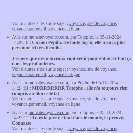
Voir d'autres sites sur le sujet :
voyance
,
site de voyance
,
voyance par email
,
voyance en ligne
Avis sur
monsitevoyance.com
, par Totophe, le 05-11-2024
14:29:18 :
Ca non Pepito. De toute façon, elle n'aura plus
personne ici très bientôt.
J'espère que des nouveaux vont venir pour enfoncer tout ça
dans les profondeurs.
Voir d'autres sites sur le sujet :
voyance
,
site de voyance
,
voyance par email
,
voyance en ligne
Avis sur
monsitevoyance.com
, par Pépito, le 05-11-2024
14:24:01 :
MDRRRRRRR Totophe , elle n'a toujours rien
compris au film celle là!
Voir d'autres sites sur le sujet :
voyance
,
site de voyance
,
voyance par email
,
voyance en ligne
Avis sur
monsitevoyance.com
, par Totophe, le 05-11-2024
14:23:12 :
Tu es la pire de tout dans le monde, la preuve.
Connasse
Voir d'autres sites sur le sujet :
voyance
,
site de voyance
,