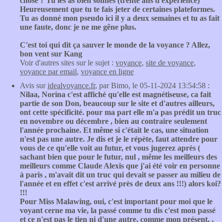
chose ? Tu les as bien sonnés (trente ans d'expérience)
Heureusement que tu te fais jeter de certaines plateformes.
Tu as donné mon pseudo ici il y a deux semaines et tu as fait
une faute, donc je ne me gêne plus.
C'est toi qui dit ça sauver le monde de la voyance ? Allez,
bon vent sur Kang
Voir d'autres sites sur le sujet :
voyance
,
site de voyance
,
voyance par email
,
voyance en ligne
Avis sur
idealvoyance.fr
, par Bimo, le 05-11-2024 13:54:58 :
Nilaa, Norina c'est affiché qu'elle est magnétiseuse, ca fait
partie de son Don, beaucoup sur le site et d'autres ailleurs,
ont cette spécificité. pour ma part elle m'a pas prédit un truc
en novembre ou décembre , bien au contraire seulement
l'année prochaine. Et même si c'était le cas, une situation
n'est pas une autre. Je dis et je le répète, faut attendre pour
vous de ce qu'elle voit au futur, et vous jugerez après (
sachant bien que pour le futur, nul , même les meilleurs des
meilleurs comme Claude Alexis que j'ai été voir en personne
à paris , m'avait dit un truc qui devait se passer au milieu de
l'année et en effet c'est arrivé près de deux ans !!!) alors koi?
!!!
Pour Miss Malawing, oui, c'est important pour moi que le
voyant cerne ma vie, la passé comme tu dis c'est mon passé
et ce n'est pas le tien ni d'une autre, comme mon présent, ,