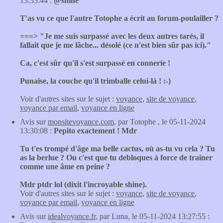
13:33:44 :
@shine
T'as vu ce que l'autre Totophe a écrit au forum-poulailler ?
===> "Je me suis surpassé avec les deux autres tarés, il
fallait que je me lâche... désolé (ce n'est bien sûr pas ici)."
Ca, c'est sûr qu'il s'est surpassé en connerie !
Punaise, la couche qu'il trimballe celui-là ! :-)
Voir d'autres sites sur le sujet :
voyance
,
site de voyance
,
voyance par email
,
voyance en ligne
Avis sur
monsitevoyance.com
, par Totophe , le 05-11-2024
13:30:08 :
Pepito exactement ! Mdr
Tu t'es trompé d'âge ma belle cactus, où as-tu vu cela ? Tu
as la berlue ? Ou c'est que tu debloques à force de trainer
comme une âme en peine ?
Mdr ptdr lol (dixit l'incroyable shine).
Voir d'autres sites sur le sujet :
voyance
,
site de voyance
,
voyance par email
,
voyance en ligne
Avis sur
idealvoyance.fr
, par Luna, le 05-11-2024 13:27:55 :