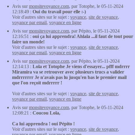
Avis sur
monsitevoyance.com
, par Totophe, le 05-11-2024
12:18:49 :
Oui du travail pour elle :-)
Voir d'autres sites sur le sujet :
voyance
,
site de voyance
,
voyance par email
,
voyance en ligne
Avis sur
monsitevoyance.com
, par Pépito, le 05-11-2024
12:16:51 :
oui ça lui apprendra! Ahlala ...il faut de tout pour
faire un monde!
Voir d'autres sites sur le sujet :
voyance
,
site de voyance
,
voyance par email
,
voyance en ligne
Avis sur
monsitevoyance.com
, par Pépito, le 05-11-2024
12:14:13 :
Lola et Totophe Je viens d'essayer... pfff mdrrrr
Miramira va se retrouver avec plusieurs trucs a valider
mdrrrrrrr Je n'avais pas lu jusqu'en bas le premier mail
que l'on reçoit mdrrrrr !
Voir d'autres sites sur le sujet :
voyance
,
site de voyance
,
voyance par email
,
voyance en ligne
Avis sur
monsitevoyance.com
, par Totophe, le 05-11-2024
12:08:21 :
Coucou Lola,
Ca lui apprendra ! oui Pépito !
Voir d'autres sites sur le sujet :
voyance
,
site de voyance
,
voyance par email
,
voyance en ligne