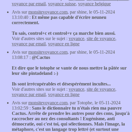
voyance par email
,
voyance suisse
,
voyance belgique
Avis sur
monsitevoyance.com
, par shine, le 05-11-2024
13:10:40 :
Et même pas capable d'écrire neuneu
correctement.
Tu sais, control+c et control+v ça marche bien aussi.
Voir d'autres sites sur le sujet :
voyance
,
site de voyance
,
voyance par email
,
voyance en ligne
Avis sur
monsitevoyance.com
, par shine, le 05-11-2024
13:08:17 :
@Cactus
Et dire que le totophe se vante de nous mettre la pâtée sur
leur site pintadeland :-)
Ils sont irrécupérables et désespérément incultes...
Voir d'autres sites sur le sujet :
voyance
,
site de voyance
,
voyance par email
,
voyance en ligne
Avis sur
monsitevoyance.com
, par Totophe, le 05-11-2024
13:02:59 :
Sans le dictionnaire tu n'étais rien ma pauvre
Cactus. Arrête de prendre les autres pour des cons, jusqu'à
raccrocher au nez des consultants ! Eugénisme, anti
démocratie, oui c'est toi, qui sélectionnes. Mais l'image, la
métaphore, c'est un langage trop lettré (et surtout une