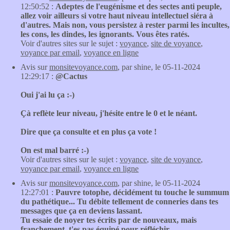
12:50:52 :
Adeptes de l'eugénisme et des sectes anti peuple,
allez voir ailleurs si votre haut niveau intellectuel siéra à
d'autres. Mais non, vous persistez à rester parmi les incultes,
les cons, les dindes, les ignorants. Vous êtes ratés.
Voir d'autres sites sur le sujet :
voyance
,
site de voyance
,
voyance par email
,
voyance en ligne
Avis sur
monsitevoyance.com
, par shine, le 05-11-2024
12:29:17 :
@Cactus
Oui j'ai lu ça :-)
Çà reflète leur niveau, j'hésite entre le 0 et le néant.
Dire que ça consulte et en plus ça vote !
On est mal barré :-)
Voir d'autres sites sur le sujet :
voyance
,
site de voyance
,
voyance par email
,
voyance en ligne
Avis sur
monsitevoyance.com
, par shine, le 05-11-2024
12:27:01 :
Pauvre totophe, décidément tu touche le summum
du pathétique... Tu débite tellement de conneries dans tes
messages que ça en deviens lassant.
Tu essaie de noyer tes écrits par de nouveaux, mais
franchement, t'es pas équipé pour réfléchir.