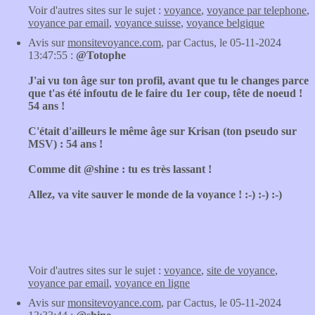
Voir d'autres sites sur le sujet :
voyance
,
voyance par telephone
,
voyance par email
,
voyance suisse
,
voyance belgique
Avis sur
monsitevoyance.com
, par Cactus, le 05-11-2024
13:47:55 :
@Totophe
J'ai vu ton âge sur ton profil, avant que tu le changes parce
que t'as été infoutu de le faire du 1er coup, tête de noeud !
54 ans !
C'était d'ailleurs le même âge sur Krisan (ton pseudo sur
MSV) : 54 ans !
Comme dit @shine : tu es très lassant !
Allez, va vite sauver le monde de la voyance ! :-) :-) :-)
Voir d'autres sites sur le sujet :
voyance
,
site de voyance
,
voyance par email
,
voyance en ligne
Avis sur
monsitevoyance.com
, par Cactus, le 05-11-2024