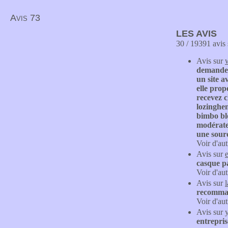
Avis 73
LES AVIS
30 / 19391 avis 
Avis sur
demande 
un site a
elle prop
recevez c
lozinghem
bimbo blo
modérateu
une sour
Voir d'aut
Avis sur
casque pa
Voir d'aut
Avis sur
recomman
Voir d'aut
Avis sur
entrepris