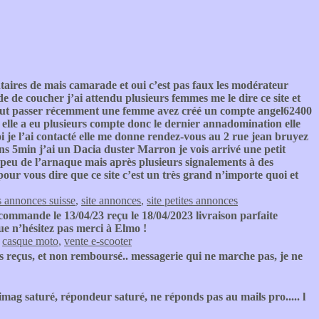
taires de mais camarade et oui c’est pas faux les modérateur
de coucher j’ai attendu plusieurs femmes me le dire ce site et
se tout passer récemment une femme avez créé un compte angel62400
 elle a eu plusieurs compte donc le dernier annadomination elle
i je l’ai contacté elle me donne rendez-vous au 2 rue jean bruyez
 dans 5min j’ai un Dacia duster Marron je vois arrivé une petit
n peu de l’arnaque mais après plusieurs signalements à des
é pour vous dire que ce site c’est un très grand n’importe quoi et
s annonces suisse
,
site annonces
,
site petites annonces
commande le 13/04/23 reçu le 18/04/2023 livraison parfaite
ue n’hésitez pas merci à Elmo !
,
casque moto
,
vente e-scooter
s reçus, et non remboursé.. messagerie qui ne marche pas, je ne
imag saturé, répondeur saturé, ne réponds pas au mails pro..... l