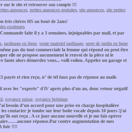
er sur le site et retrouver son compte !!!
etites annonces
,
petites annonces gratuites
,
site annonces
,
site petites
lon très chères HS au bout de 2ans!
les exotiques
Commande faite il y a 3 semaines, injoignables par mail, et par
s
,
jardinage en ligne
,
vente materiel jardinage
,
serre de jardin en ligne
 même pas du tout commerciale la femme qui répond ou peut être
mper elle ne propose aucunement le renvoi de la pièce ni le
faute alors démerdez vous... voili voilou. Appelez un garage et
payée et rien reçu, n° de tél faux pas de réponse au mails
f avec les "experts" d'iV après plus d'un an, donc retour négatif
il
,
voyance suisse
,
voyance belgique
.J’ai besoin d’un accord pour une prise en charge hospitalière
e les contacter je tombe sur leur boite vocale depuis 10 jours !j'ai
’ils ont reçu . A ce jour aucune nouvelle et je me fais opérer
oraire……aucune réponse.Par contre augmentation de mes
 fuir !!!!