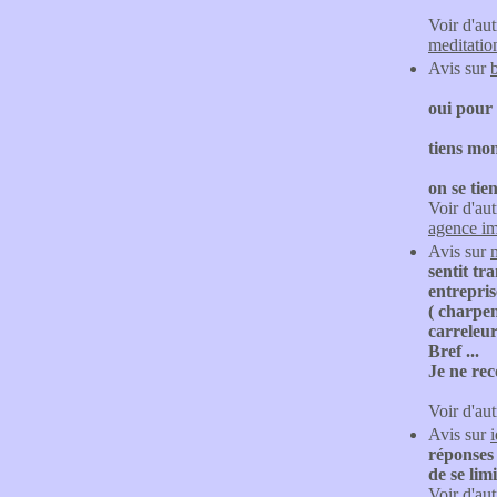
Voir d'aut
meditatio
Avis sur
oui pour 
tiens mo
on se tie
Voir d'aut
agence im
Avis sur
sentit tr
entrepris
( charpen
carreleur 
Bref ...
Je ne re
Voir d'aut
Avis sur
réponses 
de se lim
Voir d'aut