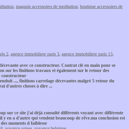
ditation
,
magasin accessoires de meditation
,
boutique accessoires de
ris 2
,
agence immobiliere paris 3
,
agence immobiliere paris 13
,
décevante avec ce constructeur. Contrat clé en main pour se
n sur les finitions travaux et également sur le retour des
e constructeur
enduit ..., finitions carrelage décevantes malgré 5 retour du
rai d'autres choses à dire ...
p sur ce site j'ai déjà consulté différents voyant avec différente
t il y en a d'autre qui vendent beaucoup de rêve.ma conclusion est
t des moments d faiblesse
il
,
voyance suisse
,
voyance belgique