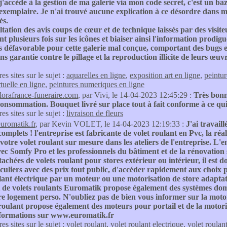
'accède à la gestion de ma galerie via mon code secret, c'est un baza
 exemplaire. Je n'ai trouvé aucune explication à ce désordre dans mo
és.
tation des avis coups de cœur et de technique laissés par des visit
nt plusieurs fois sur les icônes et biaiser ainsi l'information prodigué
 défavorable pour cette galerie mal conçue, comportant des bugs et
ans garantie contre le pillage et la reproduction illicite de leurs œuv
res sites sur le sujet :
aquarelles en ligne
,
exposition art en ligne
,
peintu
rtuelle en ligne
,
peintures numeriques en ligne
florafrance-funeraire.com
, par Vivi, le 14-04-2023 12:45:29 :
Très bonn
consommation. Bouquet livré sur place tout à fait conforme à ce qui
res sites sur le sujet :
livraison de fleurs
euromatik.fr
, par Kevin VOLET, le 14-04-2023 12:19:33 :
J'ai travail
 complets ! l'entreprise est fabricante de volet roulant en Pvc, la ré
votre volet roulant sur mesure dans les ateliers de l'entreprise. 
vec Somfy Pro et les professionnels du bâtiment et de la rénovation 
tachées de volets roulant pour stores extérieur ou intérieur, il est 
culiers avec des prix tout public, d'accéder rapidement aux choix
lant électrique par un moteur ou une motorisation de store adaptatif
t de volets roulants Euromatik propose également des systèmes dom
e logement perso. N'oubliez pas de bien vous informer sur la motori
roulant propose également des moteurs pour portail et de la motori
nformations sur www.euromatik.fr
res sites sur le sujet :
volet roulant
,
volet roulant electrique
,
volet roulan