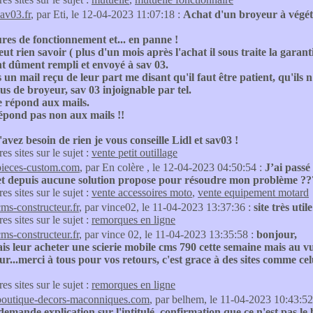
sav03.fr
, par Eti, le 12-04-2023 11:07:18 :
Achat d'un broyeur à végéta
res de fonctionnement et... en panne !
eut rien savoir ( plus d'un mois après l'achat il sous traite la garanti
 dûment rempli et envoyé à sav 03.
 un mail reçu de leur part me disant qu'il faut être patient, qu'ils 
lus de broyeur, sav 03 injoignable par tel.
e répond aux mails.
épond pas non aux mails !!
'avez besoin de rien je vous conseille Lidl et sav03 !
res sites sur le sujet :
vente petit outillage
pieces-custom.com
, par En colère , le 12-04-2023 04:50:54 :
J’ai pass
é et depuis aucune solution propose pour résoudre mon problème ?
res sites sur le sujet :
vente accessoires moto
,
vente equipement motard
cms-constructeur.fr
, par vince02, le 11-04-2023 13:37:36 :
site très utile
res sites sur le sujet :
remorques en ligne
cms-constructeur.fr
, par vince 02, le 11-04-2023 13:35:58 :
bonjour,
is leur acheter une scierie mobile cms 790 cette semaine mais au v
ur...merci à tous pour vos retours, c'est grace à des sites comme celu
res sites sur le sujet :
remorques en ligne
boutique-decors-maconniques.com
, par belhem, le 11-04-2023 10:43:52
demande explication sur l'intitulé, confirmation que ce n'est pas l