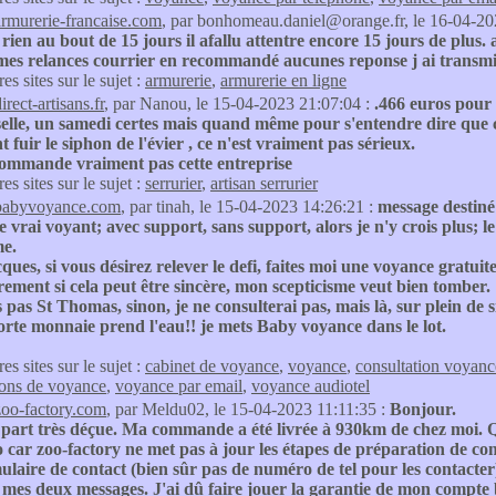
armurerie-francaise.com
, par bonhomeau.daniel@orange.fr, le 16-04-20
o rien au bout de 15 jours il afallu attentre encore 15 jours de plus. a
es relances courrier en recommandé aucunes reponse j ai transmis 
res sites sur le sujet :
armurerie
,
armurerie en ligne
irect-artisans.fr
, par Nanou, le 15-04-2023 21:07:04 :
.466 euros pour
selle, un samedi certes mais quand même pour s'entendre dire que c'
nt fuir le siphon de l'évier , ce n'est vraiment pas sérieux.
commande vraiment pas cette entreprise
res sites sur le sujet :
serrurier
,
artisan serrurier
babyvoyance.com
, par tinah, le 15-04-2023 14:26:21 :
message destiné 
 vrai voyant; avec support, sans support, alors je n'y crois plus; l
me.
ques, si vous désirez relever le defi, faites moi une voyance gratuite
rement si cela peut être sincère, mon scepticisme veut bien tomber.
s pas St Thomas, sinon, je ne consulterai pas, mais là, sur plein de 
rte monnaie prend l'eau!! je mets Baby voyance dans le lot.
res sites sur le sujet :
cabinet de voyance
,
voyance
,
consultation voyanc
ions de voyance
,
voyance par email
,
voyance audiotel
zoo-factory.com
, par Meldu02, le 15-04-2023 11:11:35 :
Bonjour.
part très déçue. Ma commande a été livrée à 930km de chez moi. Qu
 car zoo-factory ne met pas à jour les étapes de préparation de com
ulaire de contact (bien sûr pas de numéro de tel pour les contacter
 mes deux messages. J'ai dû faire jouer la garantie de mon compte