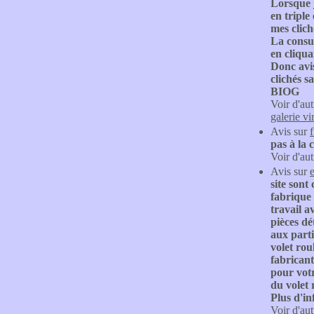
Lorsque j
en triple
mes clich
La consul
en cliqua
Donc avis
clichés s
BIOG
Voir d'aut
galerie vi
Avis sur
pas à la 
Voir d'aut
Avis sur
site sont
fabrique 
travail a
pièces dé
aux parti
volet rou
fabrican
pour votr
du volet 
Plus d'i
Voir d'aut