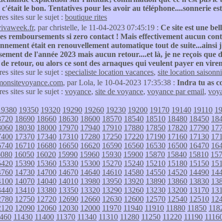
 c'était le bon. Tentatives pour les avoir au téléphone....sonnerie es
res sites sur le sujet :
boutique rites
vivaweek.fr
, par christelle, le 11-04-2023 07:45:19 :
Ce site est une be
s remboursements si zero contact ! Mais effectivement aucun conta
nnement était en renouvellement automatique tout de suite...ainsi j
ment de l'année 2023 mais aucun retour....et là, je ne reçois que d
 de retour, ou alors ce sont des arnaques qui veulent payer en vireme
res sites sur le sujet :
specialiste location vacances
,
site location saisonn
monsitevoyance.com
, par Lola, le 10-04-2023 17:35:38 :
Indra tu as c
res sites sur le sujet :
voyance
,
site de voyance
,
voyance par email
,
voya
19380
19350
19320
19290
19260
19230
19200
19170
19140
19110
1
8720
18690
18660
18630
18600
18570
18540
18510
18480
18450
18
8060
18030
18000
17970
17940
17910
17880
17850
17820
17790
17
7400
17370
17340
17310
17280
17250
17220
17190
17160
17130
17
6740
16710
16680
16650
16620
16590
16560
16530
16500
16470
16
6080
16050
16020
15990
15960
15930
15900
15870
15840
15810
15
5420
15390
15360
15330
15300
15270
15240
15210
15180
15150
15
4760
14730
14700
14670
14640
14610
14580
14550
14520
14490
14
4100
14070
14040
14010
13980
13950
13920
13890
13860
13830
13
3440
13410
13380
13350
13320
13290
13260
13230
13200
13170
13
2780
12750
12720
12690
12660
12630
12600
12570
12540
12510
12
2120
12090
12060
12030
12000
11970
11940
11910
11880
11850
118
460
11430
11400
11370
11340
11310
11280
11250
11220
11190
1116