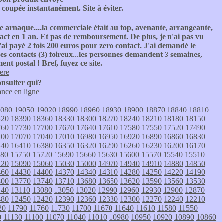
t coupée instantanément. Site à éviter.
lle arnaque....la commerciale était au top, avenante, arrangeante,
ct en 1 an. Et pas de remboursement. De plus, je n'ai pas vu
'ai payé 2 fois 200 euros pour zero contact. J'ai demandé le
es contacts (3) foireux...les personnes demandent 3 semaines,
nt postal ! Bref, fuyez ce site.
iere
onsulter qui?
nce en ligne
9080
19050
19020
18990
18960
18930
18900
18870
18840
18810
420
18390
18360
18330
18300
18270
18240
18210
18180
18150
760
17730
17700
17670
17640
17610
17580
17550
17520
17490
100
17070
17040
17010
16980
16950
16920
16890
16860
16830
440
16410
16380
16350
16320
16290
16260
16230
16200
16170
780
15750
15720
15690
15660
15630
15600
15570
15540
15510
120
15090
15060
15030
15000
14970
14940
14910
14880
14850
460
14430
14400
14370
14340
14310
14280
14250
14220
14190
800
13770
13740
13710
13680
13650
13620
13590
13560
13530
140
13110
13080
13050
13020
12990
12960
12930
12900
12870
480
12450
12420
12390
12360
12330
12300
12270
12240
12210
20
11790
11760
11730
11700
11670
11640
11610
11580
11550
0
11130
11100
11070
11040
11010
10980
10950
10920
10890
10860