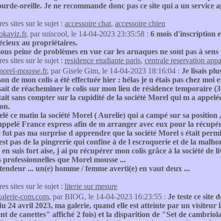
sourde-oreille. Je ne recommande donc pas ce site qui a un service ap
res sites sur le sujet :
accessoire chat
,
accessoire chien
okaviz.fr
, par suiscool, le 14-04-2023 23:35:58 :
6 mois d'inscription e
cieux au propriétaires.
sous peine de problèmes en vue car les arnaques ne sont pas à sens 
res sites sur le sujet :
residence etudiante paris
,
centrale reservation app
morel-mousse.fr
, par Gisele Gim, le 14-04-2023 18:16:04 :
Je lisais pl
son de mon colis a été effectuée hier : hélas je n étais pas chez moi
ait de réacheminer le colis sur mon lieu de résidence temporaire 
tait sans compter sur la cupidité de la société Morel qui m a appelé
son.
elé ce matin la société Morel ( Aurelie) qui a campé sur sa position 
appelé France express afin de m arranger avec eux pour la récupér
 fut pas ma surprise d apprendre que la société Morel s était perm
 est pas de la pingrerie qui confine à de l escroquerie et de la malh
j en suis fort aise, j ai pu récupérer mon colis grâce à la société d
 professionnelles que Morel mousse ...
endeur ... un(e) homme / femme averti(e) en vaut deux ...
res sites sur le sujet :
literie sur mesure
galerie-com.com
, par BIOG, le 14-04-2023 16:23:55 :
Je teste ce site 
u 24 avril 2023, ma galerie, quand elle est atteinte par un visiteur
t de canettes" affiché 2 fois) et la disparition de "Set de cambriol