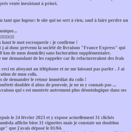
rès vente inexistant à priori.
n tant que logeur: le site qui ne sert à rien, sauf à faire perdre un
unique...
artement
us haut le mot escroquerie : je confirme !
 et j ai donc prévenu la société de livraison "France Express" qui
(30 km de mon domicile) sans facturation supplémentaire.
e me demandant de les rappeler car ils refactureraient des frais
, ceci en aboyant au téléphone et ne me laissant pas parler . J ai
ation de mon colis.
is de demander le retour immédiat du colis !
onnêteté doublée d abus de pouvoir, je ne m y connais pas ...
e livraison qui s est montrée autrement plus déontologique dans ses
depuis le 24 février 2023 et y expose actuellement 31 clichés
 lambda affiche bien 31 vignettes mais je constate un doublon
age" que j'avais déposé le 01/04.