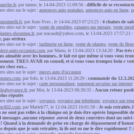
marche.fr
, par tatane, le 14-04-2023 11:09:56 :
difficile de se recontact
res sites sur le sujet :
annonces auto gratuites
,
annonces auto en ligne
,
p
massimelli.fr
, par Jean-Yves , le 14-04-2023 07:23:25 :
4 chaises de sa
res sites sur le sujet :
vente de meubles
,
canapes sur mesure
,
vente meub
plantes-shopping.fr
, par sracault@yahoo.com, le 13-04-2023 17:57:23 :
, pas sérieux
res sites sur le sujet :
jardinerie en ligne
,
vente de plantes
,
vente de fleur
piece-auto-occasion.com
, par Manu, le 13-04-2023 13:34:20 :
Pas très
plus aimable avec les hommes.. le fait est que même si vous vous tro
ment. TRES AVAR en conseil, et si vous vous trompez bein c votre 
ez chez eux...
res sites sur le sujet :
pieces auto d'occasion
moneo.com
, par fofo, le 13-04-2023 11:20:29 :
commande du 12.3.2023 
res sites sur le sujet :
carte personnalisee
,
paiement securise sur internet
idealvoyance.fr
, par Moi, le 13-04-2023 06:30:35 :
Aucun retour positi
plus réputés
res sites sur le sujet :
voyance
,
voyance par telephone
,
voyance par ema
mc602.com
, par Marieh77, le 12-04-2023 16:01:50 :
Je suis retraitée
s ne sont pas reliés à la clinique où je dois être opérée Impossible d
 messages ,aucune réponse .envoi de deux courriers dont un suivi qu
!! Quand à la demande de prise en charge de dépassement d’hon
s depuis que je suis retraitée, là ils ont su me le dire rapidement !! A
res sites sur le sujet :
mutuelle
,
mutuelle fonctionnaire