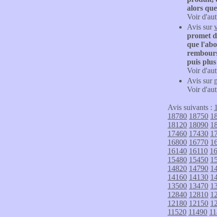
alors que
Voir d'aut
Avis sur
promet de
que l'abo
rembourse
puis plus
Voir d'aut
Avis sur
Voir d'aut
Avis suivants :
18780
18750
1
18120
18090
1
17460
17430
1
16800
16770
1
16140
16110
1
15480
15450
1
14820
14790
1
14160
14130
1
13500
13470
1
12840
12810
1
12180
12150
1
11520
11490
11