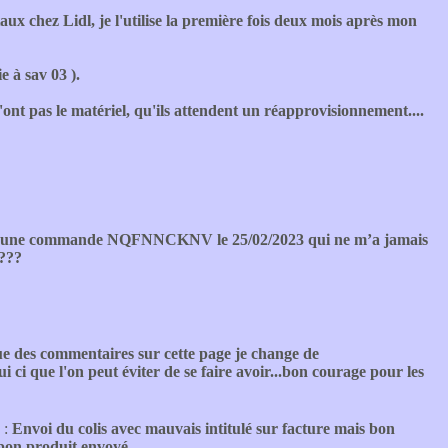
ux chez Lidl, je l'utilise la première fois deux mois après mon
e à sav 03 ).
n'ont pas le matériel, qu'ils attendent un réapprovisionnement....
é une commande NQFNNCKNV le 25/02/2023 qui ne m’a jamais
????
ue des commentaires sur cette page je change de
i ci que l'on peut éviter de se faire avoir...bon courage pour les
 :
Envoi du colis avec mauvais intitulé sur facture mais bon
e bon produit envoyé