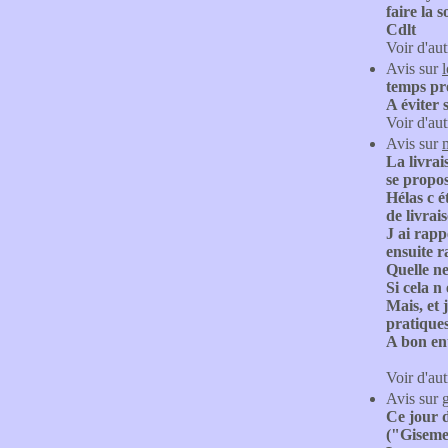
faire la 
Cdlt
Voir d'aut
Avis sur
l
temps pré
A éviter 
Voir d'aut
Avis sur
La livrai
se propos
Hélas c é
de livrai
J ai rapp
ensuite r
Quelle ne
Si cela n
Mais, et 
pratiques
A bon ent
Voir d'aut
Avis sur
Ce jour d
("Gisemen