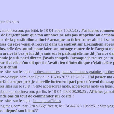
sur des sites
wannonce.com
, par Bibi, le 18-04-2023 15:02:35 :
J’ai lue les commen
de l’argent pour que ton annonce ne sois pas supprimé ou demande 
vec de la prostitution autorisé arnaque au ticket transcah il lais
osez du sexe vénal et recevez dans un endroit sur Lozinghem après
hez celle des soumis pour faire son ménage contre de le l’argent mo
 arrivé là bas je lui dit je suis sur le parking elle me dit j’arrive
nde je suis parti directe j’avais compris l’arnaque je trouve ça u
r il et elle m’on dit que il n’avait rien d’interdit que c’était tolér
ce d’ennui
res sites sur le sujet :
petites annonces
,
petites annonces gratuites
,
petite
elmo-casque.com
, par David, le 18-04-2023 12:24:52 :
J’ai passer ma 
rfait a super prix je conseille fortement part peur d’envoi du casq
res sites sur le sujet :
vente accessoires moto
,
accessoires moto en ligne
laboutiqueducine.com
, par lio, le 18-04-2023 08:08:25 :
Affiches jamai
de pas du tout de commander sur ce site !
res sites sur le sujet :
boutique affiches
yogimag.com
, par Grizou56@free.fr, le 17-04-2023 10:22:51 :
Site yog
e a déposé son bilan??