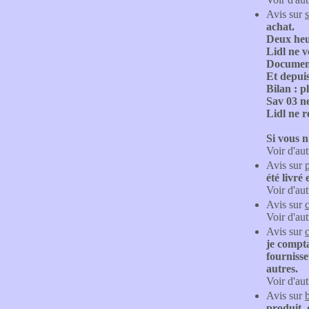
Avis sur
achat.
Deux heu
Lidl ne v
Document
Et depuis
Bilan : p
Sav 03 n
Lidl ne r
Si vous n
Voir d'aut
Avis sur
été livr
Voir d'aut
Avis sur
Voir d'aut
Avis sur
je compta
fournisse
autres.
Voir d'aut
Avis sur
produit, 