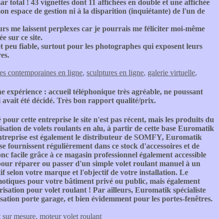
r total ! 43 vignettes dont 11 affichées en double et une affichée
n espace de gestion ni à la disparition (inquiétante) de l'un de
eurs me laissent perplexes car je pourrais me féliciter moi-même
e sur ce site.
 peu fiable, surtout pour les photographes qui exposent leurs
res.
res contemporaines en ligne
,
sculptures en ligne
,
galerie virtuelle
,
e expérience : accueil téléphonique très agréable, ne poussant
 avait été décidé. Très bon rapport qualité/prix.
lé pour cette entreprise le site n'est pas récent, mais les produits du
alisation de volets roulants en alu, à partir de cette base Euromatik
L'entreprise est également le distributeur de SOMFY, Euromatik
se fournissent régulièrement dans ce stock d'accessoires et de
donc facile grâce à ce magasin professionnel également accessible
 pour réparer ou passer d'un simple volet roulant manuel à un
 selon votre marque et l'objectif de votre installation. Le
otiques pour votre bâtiment privé ou public, mais également
sation pour volet roulant ! Par ailleurs, Euromatik spécialiste
sation porte garage, et bien évidemment pour les portes-fenêtres.
t sur mesure
,
moteur volet roulant