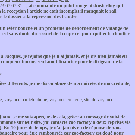
23 07:07:31 :
j ai commandé un point rouge nikkosterling qui
 la reception l article ne etait incomplet il manquait le rail
le dossier a la repression des fraudes
 un évier bouché et un problème de débordement de vidange de
est sans doute du ressort de la copro et pour quitter le chantier
à Jacques, je rejoins que je n'ai jamais, et je dis bien jamais eu
e compteur tourne, seul atout financier pour le dirigeant de la
,
sites différents, je me dis on abuse de ma naiveté, de ma crédulité,
e
,
voyance par telephone
,
voyance en ligne
,
site de voyance
,
and je me suis aperçue de cela, grâce au message de suivi de
mande sur leur site, j'ai contacté zoo-factory a deux reprises via
). En 10 jours de temps, je n'ai jamais eu de réponse de zoo-
 bancaire pour être remboursée car zoo-factory est doué pour