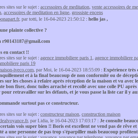
res sites sur le sujet :
accessoires de meditation
,
vente accessoires de me
n
,
accessoires de meditation en ligne
,
grossiste encens
bonapart.fr
, par totti, le 16-04-2023 21:50:12 :
hello jas ,
une plainte collective ?
n r90143187@gmail.com
ns en contact !!
res sites sur le sujet :
agence immobiliere paris 1
,
agence immobiliere pa
mobiliere paris 19
maison-iveco.com
, par Moi, le 16-04-2023 18:55:09 :
Expérience très 
anquillement et à la final beaucoup de non conformité ou de déceptio
es sur les choses à refaire après réception de la maison et vu avec l
te bon fixer, donc tuiles arraché et recollé avec une colle PU après 
pour retravailler sur les défauts, et je vous passe la liste car il y au
commande surtout pas ce constructeur.
res sites sur le sujet :
constructeur maison
,
construction maison
idealvoyance.fr
, par Lidia, le 16-04-2023 17:03:17 :
Je consulte beaucou
certain vois super bien !! Boris est excellent ne vend pas de rêve e
ité a une personne de pas trop s'éparpiller mais beaucoup profiten
res sites sur le sujet :
voyance
,
voyance par telephone
,
voyance par ema