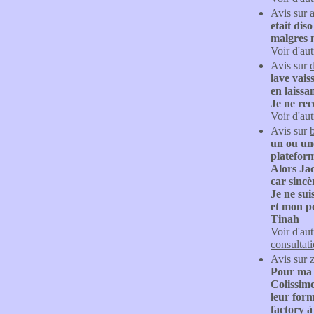
Avis sur
etait dis
malgres m
Voir d'aut
Avis sur
d
lave vais
en laissa
Je ne re
Voir d'aut
Avis sur
un ou une
platefor
Alors Jac
car sincè
Je ne sui
et mon po
Tinah
Voir d'aut
consultat
Avis sur
Pour ma 
Colissimo
leur form
factory à