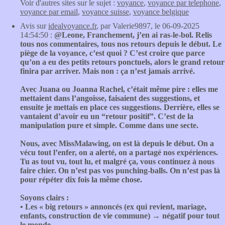
Voir d'autres sites sur le sujet :
voyance
,
voyance par telephone
,
voyance par email
,
voyance suisse
,
voyance belgique
Avis sur
idealvoyance.fr
, par Valerie9897, le 06-09-2025
14:54:50 :
@Leone, Franchement, j’en ai ras-le-bol. Relis
tous nos commentaires, tous nos retours depuis le début. Le
piège de la voyance, c’est quoi ? C’est croire que parce
qu’on a eu des petits retours ponctuels, alors le grand retour
finira par arriver. Mais non : ça n’est jamais arrivé.
Avec Juana ou Joanna Rachel, c’était même pire : elles me
mettaient dans l’angoisse, faisaient des suggestions, et
ensuite je mettais en place ces suggestions. Derrière, elles se
vantaient d’avoir eu un “retour positif”. C’est de la
manipulation pure et simple. Comme dans une secte.
Nous, avec MissMalawing, on est là depuis le début. On a
vécu tout l’enfer, on a alerté, on a partagé nos expériences.
Tu as tout vu, tout lu, et malgré ça, vous continuez à nous
faire chier. On n’est pas vos punching-balls. On n’est pas là
pour répéter dix fois la même chose.
Soyons clairs :
• Les « big retours » annoncés (ex qui revient, mariage,
enfants, construction de vie commune) → négatif pour tout
le monde.