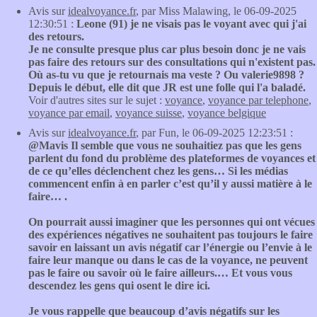
Avis sur
idealvoyance.fr
, par Miss Malawing, le 06-09-2025
12:30:51 :
Leone (91) je ne visais pas le voyant avec qui j'ai
des retours.
Je ne consulte presque plus car plus besoin donc je ne vais
pas faire des retours sur des consultations qui n'existent pas.
Où as-tu vu que je retournais ma veste ? Ou valerie9898 ?
Depuis le début, elle dit que JR est une folle qui l'a baladé.
Voir d'autres sites sur le sujet :
voyance
,
voyance par telephone
,
voyance par email
,
voyance suisse
,
voyance belgique
Avis sur
idealvoyance.fr
, par Fun, le 06-09-2025 12:23:51 :
@Mavis Il semble que vous ne souhaitiez pas que les gens
parlent du fond du problème des plateformes de voyances et
de ce qu’elles déclenchent chez les gens… Si les médias
commencent enfin à en parler c’est qu’il y aussi matière à le
faire… .
On pourrait aussi imaginer que les personnes qui ont vécues
des expériences négatives ne souhaitent pas toujours le faire
savoir en laissant un avis négatif car l’énergie ou l’envie à le
faire leur manque ou dans le cas de la voyance, ne peuvent
pas le faire ou savoir où le faire ailleurs.… Et vous vous
descendez les gens qui osent le dire ici.
Je vous rappelle que beaucoup d’avis négatifs sur les