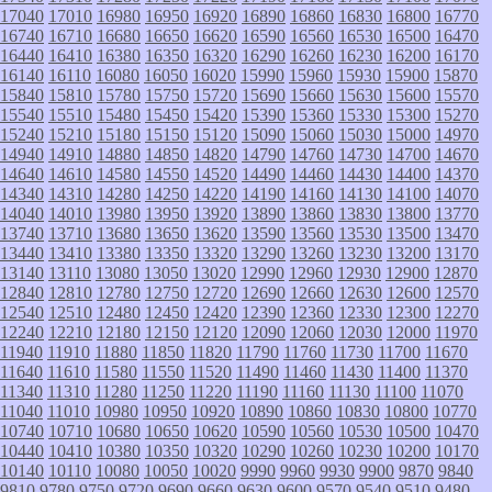
17040
17010
16980
16950
16920
16890
16860
16830
16800
16770
16740
16710
16680
16650
16620
16590
16560
16530
16500
16470
16440
16410
16380
16350
16320
16290
16260
16230
16200
16170
16140
16110
16080
16050
16020
15990
15960
15930
15900
15870
15840
15810
15780
15750
15720
15690
15660
15630
15600
15570
15540
15510
15480
15450
15420
15390
15360
15330
15300
15270
15240
15210
15180
15150
15120
15090
15060
15030
15000
14970
14940
14910
14880
14850
14820
14790
14760
14730
14700
14670
14640
14610
14580
14550
14520
14490
14460
14430
14400
14370
14340
14310
14280
14250
14220
14190
14160
14130
14100
14070
14040
14010
13980
13950
13920
13890
13860
13830
13800
13770
13740
13710
13680
13650
13620
13590
13560
13530
13500
13470
13440
13410
13380
13350
13320
13290
13260
13230
13200
13170
13140
13110
13080
13050
13020
12990
12960
12930
12900
12870
12840
12810
12780
12750
12720
12690
12660
12630
12600
12570
12540
12510
12480
12450
12420
12390
12360
12330
12300
12270
12240
12210
12180
12150
12120
12090
12060
12030
12000
11970
11940
11910
11880
11850
11820
11790
11760
11730
11700
11670
11640
11610
11580
11550
11520
11490
11460
11430
11400
11370
11340
11310
11280
11250
11220
11190
11160
11130
11100
11070
11040
11010
10980
10950
10920
10890
10860
10830
10800
10770
10740
10710
10680
10650
10620
10590
10560
10530
10500
10470
10440
10410
10380
10350
10320
10290
10260
10230
10200
10170
10140
10110
10080
10050
10020
9990
9960
9930
9900
9870
9840
9810
9780
9750
9720
9690
9660
9630
9600
9570
9540
9510
9480