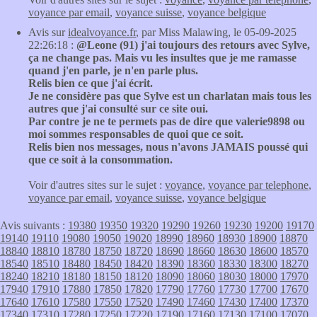
voyance par email
,
voyance suisse
,
voyance belgique
Avis sur
idealvoyance.fr
, par Miss Malawing, le 05-09-2025
22:26:18 :
@Leone (91) j'ai toujours des retours avec Sylve,
ça ne change pas. Mais vu les insultes que je me ramasse
quand j'en parle, je n'en parle plus.
Relis bien ce que j'ai écrit.
Je ne considère pas que Sylve est un charlatan mais tous les
autres que j'ai consulté sur ce site oui.
Par contre je ne te permets pas de dire que valerie9898 ou
moi sommes responsables de quoi que ce soit.
Relis bien nos messages, nous n'avons JAMAIS poussé qui
que ce soit à la consommation.
Voir d'autres sites sur le sujet :
voyance
,
voyance par telephone
,
voyance par email
,
voyance suisse
,
voyance belgique
Avis suivants :
19380
19350
19320
19290
19260
19230
19200
19170
19140
19110
19080
19050
19020
18990
18960
18930
18900
18870
18840
18810
18780
18750
18720
18690
18660
18630
18600
18570
18540
18510
18480
18450
18420
18390
18360
18330
18300
18270
18240
18210
18180
18150
18120
18090
18060
18030
18000
17970
17940
17910
17880
17850
17820
17790
17760
17730
17700
17670
17640
17610
17580
17550
17520
17490
17460
17430
17400
17370
17340
17310
17280
17250
17220
17190
17160
17130
17100
17070