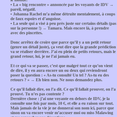
• La « big rencontre » annoncée par les voyants de IDV →
pareil, négatif.
• Johanna Rachel m’a même détruite mentalement, à coups
de faux espoirs et d’angoisse.
• La seule qui a visé à peu près juste sur certains détails (pas
sur la personne !) → Tamara. Mais encore là, à prendre
avec des pincettes.
Donc arrêtez de croire que parce qu’il y a un petit retour
(genre un détail juste), ça veut dire que la grande prédiction
va se réaliser derrière. J’ai eu plein de petits retours, mais le
grand retour, lui, je ne l’ai jamais eu.
Et ce qui va se passer, c’est que malgré tout ce qu’on vient
de dire, il y en aura encore un ou deux qui reviendront
poser la question : « As-tu consulté Un tel ? As-tu eu des
retours ? » → Eh bien non. Ne nous demandez plus.
Ce qu’il fallait dire, on l’a dit. Ce qu’il fallait prouver, on l’a
prouvé. Tu n’es pas contente ?
Dernière chose : j’ai une voyante en dehors de IDV, je la
consulte une fois par mois, 10 €, et elle a eu raison sur tout.
Mais jamais de la vie je ne donnerai son nom ici, parce que
sinon on va encore venir m’accuser moi ou miss Malawing