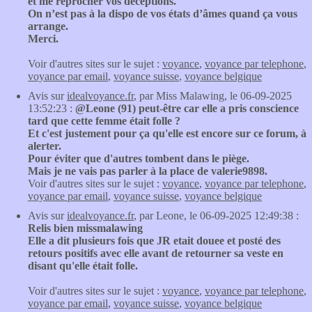
et me reprocher vos déceptions.
On n’est pas à la dispo de vos états d’âmes quand ça vous
arrange.
Merci.
Voir d'autres sites sur le sujet :
voyance
,
voyance par telephone
,
voyance par email
,
voyance suisse
,
voyance belgique
Avis sur
idealvoyance.fr
, par Miss Malawing, le 06-09-2025
13:52:23 :
@Leone (91) peut-être car elle a pris conscience
tard que cette femme était folle ?
Et c'est justement pour ça qu'elle est encore sur ce forum, à
alerter.
Pour éviter que d'autres tombent dans le piège.
Mais je ne vais pas parler à la place de valerie9898.
Voir d'autres sites sur le sujet :
voyance
,
voyance par telephone
,
voyance par email
,
voyance suisse
,
voyance belgique
Avis sur
idealvoyance.fr
, par Leone, le 06-09-2025 12:49:38 :
Relis bien missmalawing
Elle a dit plusieurs fois que JR etait douee et posté des
retours positifs avec elle avant de retourner sa veste en
disant qu'elle était folle.
Voir d'autres sites sur le sujet :
voyance
,
voyance par telephone
,
voyance par email
,
voyance suisse
,
voyance belgique