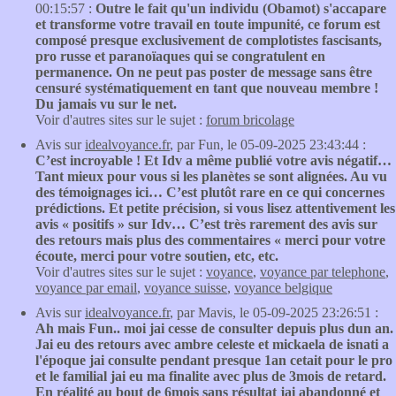
00:15:57 :
Outre le fait qu'un individu (Obamot) s'accapare
et transforme votre travail en toute impunité, ce forum est
composé presque exclusivement de complotistes fascisants,
pro russe et paranoïaques qui se congratulent en
permanence. On ne peut pas poster de message sans être
censuré systématiquement en tant que nouveau membre !
Du jamais vu sur le net.
Voir d'autres sites sur le sujet :
forum bricolage
Avis sur
idealvoyance.fr
, par Fun, le 05-09-2025 23:43:44 :
C’est incroyable ! Et Idv a même publié votre avis négatif…
Tant mieux pour vous si les planètes se sont alignées. Au vu
des témoignages ici… C’est plutôt rare en ce qui concernes
prédictions. Et petite précision, si vous lisez attentivement les
avis « positifs » sur Idv… C’est très rarement des avis sur
des retours mais plus des commentaires « merci pour votre
écoute, merci pour votre soutien, etc, etc.
Voir d'autres sites sur le sujet :
voyance
,
voyance par telephone
,
voyance par email
,
voyance suisse
,
voyance belgique
Avis sur
idealvoyance.fr
, par Mavis, le 05-09-2025 23:26:51 :
Ah mais Fun.. moi jai cesse de consulter depuis plus dun an.
Jai eu des retours avec ambre celeste et mickaela de isnati a
l'époque jai consulte pendant presque 1an cetait pour le pro
et le familial jai eu ma finalite avec plus de 3mois de retard.
En réalité au bout de 6mois sans résultat jai abandonné et