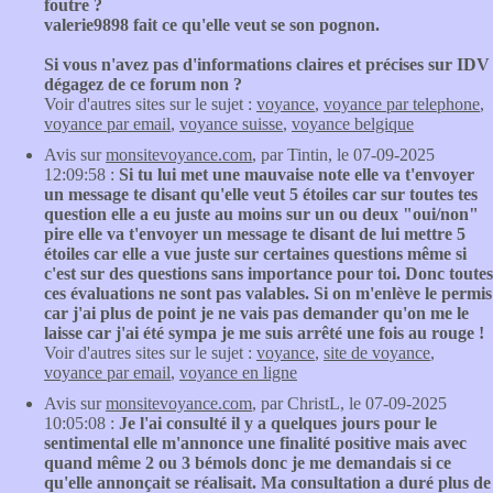
foutre ?
valerie9898 fait ce qu'elle veut se son pognon.
Si vous n'avez pas d'informations claires et précises sur IDV
dégagez de ce forum non ?
Voir d'autres sites sur le sujet :
voyance
,
voyance par telephone
,
voyance par email
,
voyance suisse
,
voyance belgique
Avis sur
monsitevoyance.com
, par Tintin, le 07-09-2025
12:09:58 :
Si tu lui met une mauvaise note elle va t'envoyer
un message te disant qu'elle veut 5 étoiles car sur toutes tes
question elle a eu juste au moins sur un ou deux "oui/non"
pire elle va t'envoyer un message te disant de lui mettre 5
étoiles car elle a vue juste sur certaines questions même si
c'est sur des questions sans importance pour toi. Donc toutes
ces évaluations ne sont pas valables. Si on m'enlève le permis
car j'ai plus de point je ne vais pas demander qu'on me le
laisse car j'ai été sympa je me suis arrêté une fois au rouge !
Voir d'autres sites sur le sujet :
voyance
,
site de voyance
,
voyance par email
,
voyance en ligne
Avis sur
monsitevoyance.com
, par ChristL, le 07-09-2025
10:05:08 :
Je l'ai consulté il y a quelques jours pour le
sentimental elle m'annonce une finalité positive mais avec
quand même 2 ou 3 bémols donc je me demandais si ce
qu'elle annonçait se réalisait. Ma consultation a duré plus de