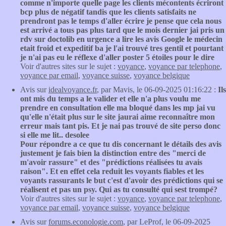
comme n'importe quelle page les clients mécontents écriront
bcp plus de négatif tandis que les clients satisfaits ne
prendront pas le temps d'aller écrire je pense que cela nous
est arrivé a tous pas plus tard que le mois dernier jai pris un
rdv sur doctolib en urgence a lire les avis Google le médecin
etait froid et expeditif ba je l'ai trouvé tres gentil et pourtant
je n'ai pas eu le réflexe d'aller poster 5 étoiles pour le dire
Voir d'autres sites sur le sujet :
voyance
,
voyance par telephone
,
voyance par email
,
voyance suisse
,
voyance belgique
Avis sur
idealvoyance.fr
, par Mavis, le 06-09-2025 01:16:22 :
Ils
ont mis du temps a le valider et elle n'a plus voulu me
prendre en consultation elle ma bloqué dans les mp jai vu
qu'elle n'était plus sur le site jaurai aime reconnaître mon
erreur mais tant pis. Et je nai pas trouvé de site perso donc
si elle me lit.. desolee
Pour répondre a ce que tu dis concernant le détails des avis
justement je fais bien la distinction entre des "merci de
m'avoir rassure" et des "prédictions réalisées tu avais
raison". Et en effet cela reduit les voyants fiables et les
voyants rassurants le but c'est d'avoir des prédictions qui se
réalisent et pas un psy. Qui as tu consulté qui sest trompé?
Voir d'autres sites sur le sujet :
voyance
,
voyance par telephone
,
voyance par email
,
voyance suisse
,
voyance belgique
Avis sur
forums.econologie.com
, par LeProf, le 06-09-2025