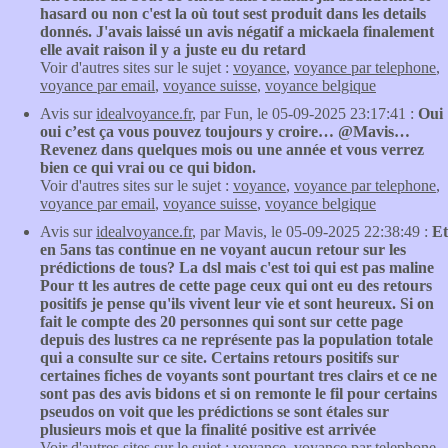
hasard ou non c'est la où tout sest produit dans les details
donnés. J'avais laissé un avis négatif a mickaela finalement
elle avait raison il y a juste eu du retard
Voir d'autres sites sur le sujet :
voyance
,
voyance par telephone
,
voyance par email
,
voyance suisse
,
voyance belgique
Avis sur
idealvoyance.fr
, par Fun, le 05-09-2025 23:17:41 :
Oui
oui c’est ça vous pouvez toujours y croire… @Mavis…
Revenez dans quelques mois ou une année et vous verrez
bien ce qui vrai ou ce qui bidon.
Voir d'autres sites sur le sujet :
voyance
,
voyance par telephone
,
voyance par email
,
voyance suisse
,
voyance belgique
Avis sur
idealvoyance.fr
, par Mavis, le 05-09-2025 22:38:49 :
Et
en 5ans tas continue en ne voyant aucun retour sur les
prédictions de tous? La dsl mais c'est toi qui est pas maline
Pour tt les autres de cette page ceux qui ont eu des retours
positifs je pense qu'ils vivent leur vie et sont heureux. Si on
fait le compte des 20 personnes qui sont sur cette page
depuis des lustres ca ne représente pas la population totale
qui a consulte sur ce site. Certains retours positifs sur
certaines fiches de voyants sont pourtant tres clairs et ce ne
sont pas des avis bidons et si on remonte le fil pour certains
pseudos on voit que les prédictions se sont étales sur
plusieurs mois et que la finalité positive est arrivée
Voir d'autres sites sur le sujet :
voyance
,
voyance par telephone
,