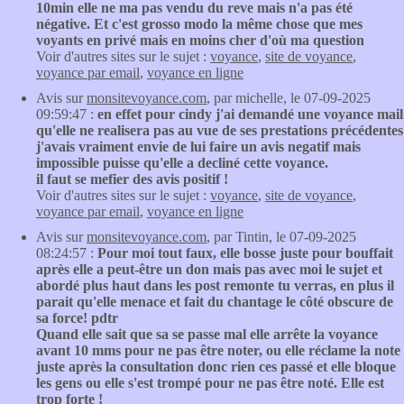
10min elle ne ma pas vendu du reve mais n'a pas été
négative. Et c'est grosso modo la même chose que mes
voyants en privé mais en moins cher d'où ma question
Voir d'autres sites sur le sujet :
voyance
,
site de voyance
,
voyance par email
,
voyance en ligne
Avis sur
monsitevoyance.com
, par michelle, le 07-09-2025
09:59:47 :
en effet pour cindy j'ai demandé une voyance mail
qu'elle ne realisera pas au vue de ses prestations précédentes
j'avais vraiment envie de lui faire un avis negatif mais
impossible puisse qu'elle a decliné cette voyance.
il faut se mefier des avis positif !
Voir d'autres sites sur le sujet :
voyance
,
site de voyance
,
voyance par email
,
voyance en ligne
Avis sur
monsitevoyance.com
, par Tintin, le 07-09-2025
08:24:57 :
Pour moi tout faux, elle bosse juste pour bouffait
après elle a peut-être un don mais pas avec moi le sujet et
abordé plus haut dans les post remonte tu verras, en plus il
parait qu'elle menace et fait du chantage le côté obscure de
sa force! pdtr
Quand elle sait que sa se passe mal elle arrête la voyance
avant 10 mms pour ne pas être noter, ou elle réclame la note
juste après la consultation donc rien ces passé et elle bloque
les gens ou elle s'est trompé pour ne pas être noté. Elle est
trop forte !