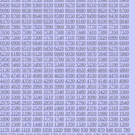
9450
9420
9390
9360
9330
9300
9270
9240
9210
9180
9150
9120
9090
9060
9030
9000
8970
8940
8910
8880
8850
8820
8790
8760
8730
8700
8670
8640
8610
8580
8550
8520
8490
8460
8430
8400
8370
8340
8310
8280
8250
8220
8190
8160
8130
8100
8070
8040
8010
7980
7950
7920
7890
7860
7830
7800
7770
7740
7710
7680
7650
7620
7590
7560
7530
7500
7470
7440
7410
7380
7350
7320
7290
7260
7230
7200
7170
7140
7110
7080
7050
7020
6990
6960
6930
6900
6870
6840
6810
6780
6750
6720
6690
6660
6630
6600
6570
6540
6510
6480
6450
6420
6390
6360
6330
6300
6270
6240
6210
6180
6150
6120
6090
6060
6030
6000
5970
5940
5910
5880
5850
5820
5790
5760
5730
5700
5670
5640
5610
5580
5550
5520
5490
5460
5430
5400
5370
5340
5310
5280
5250
5220
5190
5160
5130
5100
5070
5040
5010
4980
4950
4920
4890
4860
4830
4800
4770
4740
4710
4680
4650
4620
4590
4560
4530
4500
4470
4440
4410
4380
4350
4320
4290
4260
4230
4200
4170
4140
4110
4080
4050
4020
3990
3960
3930
3900
3870
3840
3810
3780
3750
3720
3690
3660
3630
3600
3570
3540
3510
3480
3450
3420
3390
3360
3330
3300
3270
3240
3210
3180
3150
3120
3090
3060
3030
3000
2970
2940
2910
2880
2850
2820
2790
2760
2730
2700
2670
2640
2610
2580
2550
2520
2490
2460
2430
2400
2370
2340
2310
2280
2250
2220
2190
2160
2130
2100
2070
2040
2010
1980
1950
1920
1890
1860
1830
1800
1770
1740
1710
1680
1650
1620
1590
1560
1530
1500
1470
1440
1410
1380
1350
1320
1290
1260
1230
1200
1170
1140
1110
1080
1050
1020
990
960
930
900
870
840
810
780