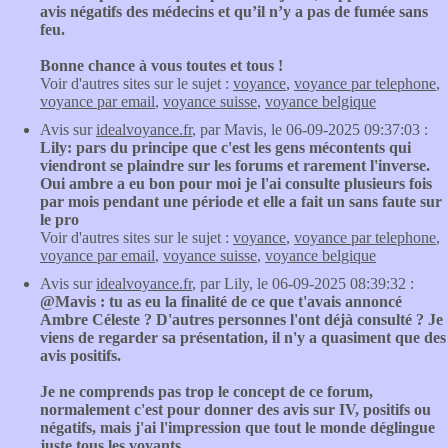
avis négatifs des médecins et qu’il n’y a pas de fumée sans
feu.
Bonne chance à vous toutes et tous !
Voir d'autres sites sur le sujet :
voyance
,
voyance par telephone
,
voyance par email
,
voyance suisse
,
voyance belgique
Avis sur
idealvoyance.fr
, par Mavis, le 06-09-2025 09:37:03 :
Lily: pars du principe que c'est les gens mécontents qui
viendront se plaindre sur les forums et rarement l'inverse.
Oui ambre a eu bon pour moi je l'ai consulte plusieurs fois
par mois pendant une période et elle a fait un sans faute sur
le pro
Voir d'autres sites sur le sujet :
voyance
,
voyance par telephone
,
voyance par email
,
voyance suisse
,
voyance belgique
Avis sur
idealvoyance.fr
, par Lily, le 06-09-2025 08:39:32 :
@Mavis : tu as eu la finalité de ce que t'avais annoncé
Ambre Céleste ? D'autres personnes l'ont déjà consulté ? Je
viens de regarder sa présentation, il n'y a quasiment que des
avis positifs.
Je ne comprends pas trop le concept de ce forum,
normalement c'est pour donner des avis sur IV, positifs ou
négatifs, mais j'ai l'impression que tout le monde déglingue
juste tous les voyants.