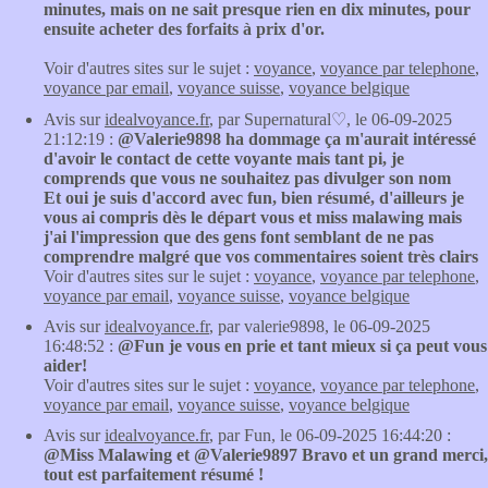
minutes, mais on ne sait presque rien en dix minutes, pour
ensuite acheter des forfaits à prix d'or.
Voir d'autres sites sur le sujet :
voyance
,
voyance par telephone
,
voyance par email
,
voyance suisse
,
voyance belgique
Avis sur
idealvoyance.fr
, par Supernatural♡, le 06-09-2025
21:12:19 :
@Valerie9898 ha dommage ça m'aurait intéressé
d'avoir le contact de cette voyante mais tant pi, je
comprends que vous ne souhaitez pas divulger son nom
Et oui je suis d'accord avec fun, bien résumé, d'ailleurs je
vous ai compris dès le départ vous et miss malawing mais
j'ai l'impression que des gens font semblant de ne pas
comprendre malgré que vos commentaires soient très clairs
Voir d'autres sites sur le sujet :
voyance
,
voyance par telephone
,
voyance par email
,
voyance suisse
,
voyance belgique
Avis sur
idealvoyance.fr
, par valerie9898, le 06-09-2025
16:48:52 :
@Fun je vous en prie et tant mieux si ça peut vous
aider!
Voir d'autres sites sur le sujet :
voyance
,
voyance par telephone
,
voyance par email
,
voyance suisse
,
voyance belgique
Avis sur
idealvoyance.fr
, par Fun, le 06-09-2025 16:44:20 :
@Miss Malawing et @Valerie9897 Bravo et un grand merci,
tout est parfaitement résumé !