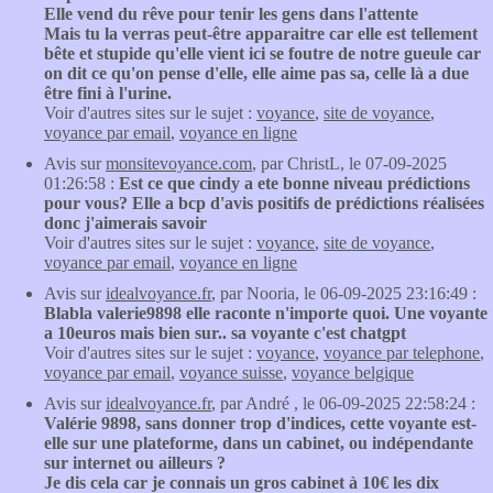
Elle vend du rêve pour tenir les gens dans l'attente
Mais tu la verras peut-être apparaitre car elle est tellement
bête et stupide qu'elle vient ici se foutre de notre gueule car
on dit ce qu'on pense d'elle, elle aime pas sa, celle là a due
être fini à l'urine.
Voir d'autres sites sur le sujet :
voyance
,
site de voyance
,
voyance par email
,
voyance en ligne
Avis sur
monsitevoyance.com
, par ChristL, le 07-09-2025
01:26:58 :
Est ce que cindy a ete bonne niveau prédictions
pour vous? Elle a bcp d'avis positifs de prédictions réalisées
donc j'aimerais savoir
Voir d'autres sites sur le sujet :
voyance
,
site de voyance
,
voyance par email
,
voyance en ligne
Avis sur
idealvoyance.fr
, par Nooria, le 06-09-2025 23:16:49 :
Blabla valerie9898 elle raconte n'importe quoi. Une voyante
a 10euros mais bien sur.. sa voyante c'est chatgpt
Voir d'autres sites sur le sujet :
voyance
,
voyance par telephone
,
voyance par email
,
voyance suisse
,
voyance belgique
Avis sur
idealvoyance.fr
, par André , le 06-09-2025 22:58:24 :
Valérie 9898, sans donner trop d'indices, cette voyante est-
elle sur une plateforme, dans un cabinet, ou indépendante
sur internet ou ailleurs ?
Je dis cela car je connais un gros cabinet à 10€ les dix