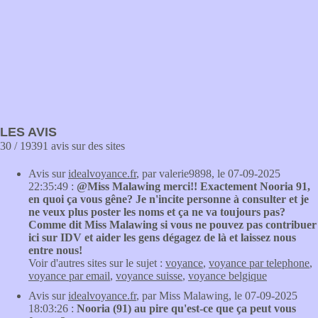
LES AVIS
30 / 19391 avis sur des sites
Avis sur
idealvoyance.fr
, par valerie9898, le 07-09-2025
22:35:49 :
@Miss Malawing merci!! Exactement Nooria 91,
en quoi ça vous gêne? Je n'incite personne à consulter et je
ne veux plus poster les noms et ça ne va toujours pas?
Comme dit Miss Malawing si vous ne pouvez pas contribuer
ici sur IDV et aider les gens dégagez de là et laissez nous
entre nous!
Voir d'autres sites sur le sujet :
voyance
,
voyance par telephone
,
voyance par email
,
voyance suisse
,
voyance belgique
Avis sur
idealvoyance.fr
, par Miss Malawing, le 07-09-2025
18:03:26 :
Nooria (91) au pire qu'est-ce que ça peut vous