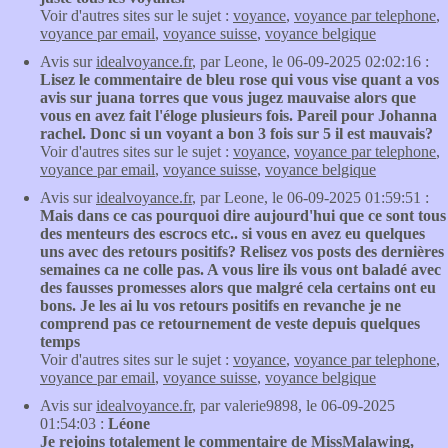
Voir d'autres sites sur le sujet :
voyance
,
voyance par telephone
,
voyance par email
,
voyance suisse
,
voyance belgique
Avis sur
idealvoyance.fr
, par Leone, le 06-09-2025 02:02:16 :
Lisez le commentaire de bleu rose qui vous vise quant a vos
avis sur juana torres que vous jugez mauvaise alors que
vous en avez fait l'éloge plusieurs fois. Pareil pour Johanna
rachel. Donc si un voyant a bon 3 fois sur 5 il est mauvais?
Voir d'autres sites sur le sujet :
voyance
,
voyance par telephone
,
voyance par email
,
voyance suisse
,
voyance belgique
Avis sur
idealvoyance.fr
, par Leone, le 06-09-2025 01:59:51 :
Mais dans ce cas pourquoi dire aujourd'hui que ce sont tous
des menteurs des escrocs etc.. si vous en avez eu quelques
uns avec des retours positifs? Relisez vos posts des dernières
semaines ca ne colle pas. A vous lire ils vous ont baladé avec
des fausses promesses alors que malgré cela certains ont eu
bons. Je les ai lu vos retours positifs en revanche je ne
comprend pas ce retournement de veste depuis quelques
temps
Voir d'autres sites sur le sujet :
voyance
,
voyance par telephone
,
voyance par email
,
voyance suisse
,
voyance belgique
Avis sur
idealvoyance.fr
, par valerie9898, le 06-09-2025
01:54:03 :
Léone
Je rejoins totalement le commentaire de MissMalawing,