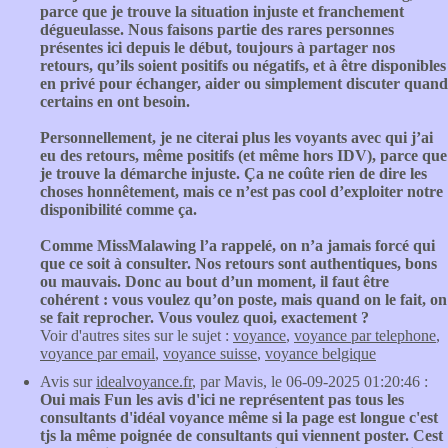
parce que je trouve la situation injuste et franchement
dégueulasse. Nous faisons partie des rares personnes
présentes ici depuis le début, toujours à partager nos
retours, qu’ils soient positifs ou négatifs, et à être disponibles
en privé pour échanger, aider ou simplement discuter quand
certains en ont besoin.
Personnellement, je ne citerai plus les voyants avec qui j’ai
eu des retours, même positifs (et même hors IDV), parce que
je trouve la démarche injuste. Ça ne coûte rien de dire les
choses honnêtement, mais ce n’est pas cool d’exploiter notre
disponibilité comme ça.
Comme MissMalawing l’a rappelé, on n’a jamais forcé qui
que ce soit à consulter. Nos retours sont authentiques, bons
ou mauvais. Donc au bout d’un moment, il faut être
cohérent : vous voulez qu’on poste, mais quand on le fait, on
se fait reprocher. Vous voulez quoi, exactement ?
Voir d'autres sites sur le sujet :
voyance
,
voyance par telephone
,
voyance par email
,
voyance suisse
,
voyance belgique
Avis sur
idealvoyance.fr
, par Mavis, le 06-09-2025 01:20:46 :
Oui mais Fun les avis d'ici ne représentent pas tous les
consultants d'idéal voyance même si la page est longue c'est
tjs la même poignée de consultants qui viennent poster. Cest