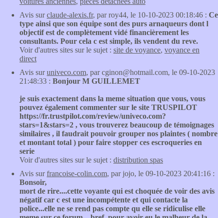
voitures anciennes
,
pieces detachees auto
Avis sur
claude-alexis.fr
, par roy44, le 10-10-2023 00:18:46 :
Ce
type ainsi que son équipe sont des purs arnaqueurs dont l
objectif est de complètement vidé financièrement les
consultants. Pour cela c est simple, ils vendent du reve.
Voir d'autres sites sur le sujet :
site de voyance
,
voyance en
direct
Avis sur
univeco.com
, par cginon@hotmail.com, le 09-10-2023
21:48:33 :
Bonjour M GUILLEMET
je suis exactement dans la meme situation que vous, vous
pouvez également commenter sur le site TRUSPILOT
https://fr.trustpilot.com/review/univeco.com?
stars=1&stars=2 , vous trouverez beaucoup de témoignages
similaires , il faudrait pouvoir grouper nos plaintes ( nombre
et montant total ) pour faire stopper ces escroqueries en
serie
Voir d'autres sites sur le sujet :
distribution spas
Avis sur
francoise-colin.com
, par jojo, le 09-10-2023 20:41:16 :
Bonsoir,
mort de rire....cette voyante qui est choquée de voir des avis
négatif car c est une incompétente et qui contacte la
police...elle ne se rend pas compte qu elle se ridiculise elle
meme sur ce forum....bref, pour avoir eu le malheur de la