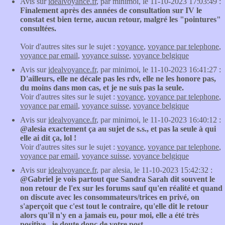
Avis sur
idealvoyance.fr
, par minimoi, le 11-10-2023 17:03:49 :
Finalement après des années de consultation sur IV le
constat est bien terne, aucun retour, malgré les "pointures"
consultées.
Voir d'autres sites sur le sujet :
voyance
,
voyance par telephone
,
voyance par email
,
voyance suisse
,
voyance belgique
Avis sur
idealvoyance.fr
, par minimoi, le 11-10-2023 16:41:27 :
D'ailleurs, elle ne décale pas les rdv, elle ne les honore pas,
du moins dans mon cas, et je ne suis pas la seule.
Voir d'autres sites sur le sujet :
voyance
,
voyance par telephone
,
voyance par email
,
voyance suisse
,
voyance belgique
Avis sur
idealvoyance.fr
, par minimoi, le 11-10-2023 16:40:12 :
@alesia exactement ça au sujet de s.s., et pas la seule à qui
elle ai dit ça, lol !
Voir d'autres sites sur le sujet :
voyance
,
voyance par telephone
,
voyance par email
,
voyance suisse
,
voyance belgique
Avis sur
idealvoyance.fr
, par alesia, le 11-10-2023 15:42:32 :
@Gabriel je vois partout que Sandra Sarah dit souvent le
non retour de l'ex sur les forums sauf qu'en réalité et quand
on discute avec les consommateurs/trices en privé, on
s'aperçoit que c'est tout le contraire, qu'elle dit le retour
alors qu'il n'y en a jamais eu, pour moi, elle a été très
positive...je doute donc de votre post...