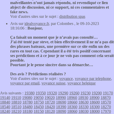
malveillantes n’ont jamais répondu, ni revendiqué ce lien
abject de discussion, ni ce support, ni ces commentaires et
fake news.
Voir d'autres sites sur le sujet :
distribution spas
Avis sur
idealvoyance.fr
, par Colombes , le 09-10-2023
18:16:06 :
Bonjour,
Ça faisait un moment que je n’avais pas consulté…
J’ai été tenté par steve, et bien effectivement il ne m’a pas dit
des phrases bateaux, une première sur ce site enfin un des
rares en tout cas. Cependant il a été très positif concernant
ses prédictions et à ce jour je ne vois pas comment cela serait
possible.
Pourtant je le pense sincère dans sa démarche…
Des avis ? Prédictions réalisées ?
Voir d'autres sites sur le sujet :
voyance
,
voyance par telephone
,
voyance par email
,
voyance suisse
,
voyance belgique
Avis suivants :
19380
19350
19320
19290
19260
19230
19200
19170
19140
19110
19080
19050
19020
18990
18960
18930
18900
18870
18840
18810
18780
18750
18720
18690
18660
18630
18600
18570
18540
18510
18480
18450
18420
18390
18360
18330
18300
18270
18240
18210
18180
18150
18120
18090
18060
18030
18000
17970