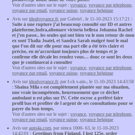
Voir d'autres sites sur le sujet :
voyance
,
voyance par telephone
,
voyance par email
,
voyance suisse
,
voyance belgique
Avis sur
idealvoyance.fr
, par Gabriel , le 11-10-2023 15:17:21 :
Suite à une rupture j’ai beaucoup consulté sur ID et autres
plateforme,Indra,altomare victoria belleza Johanna Rachel
et j’en passe.. les seules qui ont bien vu le non retour de mon
ex sont Thalia Joatel, et Sandra Sarah malgré tout le mal
que l’on dit sur elle pour ma part elle a été très claire et
précise, en m’accordant toujours plus de temps et je
confirme elle décale les rendez vous… donc ce sont les deux
que je continuerai à consulter
Voir d'autres sites sur le sujet :
voyance
,
voyance par telephone
,
voyance par email
,
voyance suisse
,
voyance belgique
Avis sur
idealvoyance.fr
, par f-ck s-ain-, le 11-10-2023 14:43:58
:
Shaina Mila s est complètement plantée sur ma situation,
une vraie incompétente, heureusement que ce déchet
ambulant n est plus sur IV. Cette escroc a préféré faire
profil bas et profiter de l argent de ses consultations pour se
payer du bon temps.
Voir d'autres sites sur le sujet :
voyance
,
voyance par telephone
,
voyance par email
,
voyance suisse
,
voyance belgique
Avis sur
auto4a.com
, par simca 1000- 63, le 11-10-2023
14:42:01 :
Greetings from Finland, I lost 125e, order