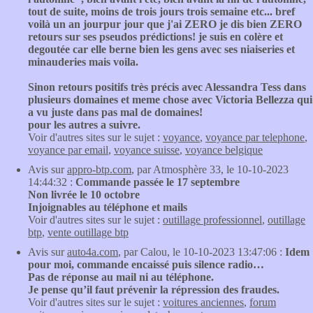
tout de suite, moins de trois jours trois semaine etc... bref
voilà un an jourpur jour que j'ai ZERO je dis bien ZERO
retours sur ses pseudos prédictions! je suis en colère et
degoutée car elle berne bien les gens avec ses niaiseries et
minauderies mais voila.
Sinon retours positifs très précis avec Alessandra Tess dans
plusieurs domaines et meme chose avec Victoria Bellezza qui
a vu juste dans pas mal de domaines!
pour les autres a suivre.
Voir d'autres sites sur le sujet :
voyance
,
voyance par telephone
,
voyance par email
,
voyance suisse
,
voyance belgique
Avis sur
appro-btp.com
, par Atmosphère 33, le 10-10-2023
14:44:32 :
Commande passée le 17 septembre
Non livrée le 10 octobre
Injoignables au téléphone et mails
Voir d'autres sites sur le sujet :
outillage professionnel
,
outillage
btp
,
vente outillage btp
Avis sur
auto4a.com
, par Calou, le 10-10-2023 13:47:06 :
Idem
pour moi, commande encaissé puis silence radio…
Pas de réponse au mail ni au téléphone.
Je pense qu’il faut prévenir la répression des fraudes.
Voir d'autres sites sur le sujet :
voitures anciennes
,
forum