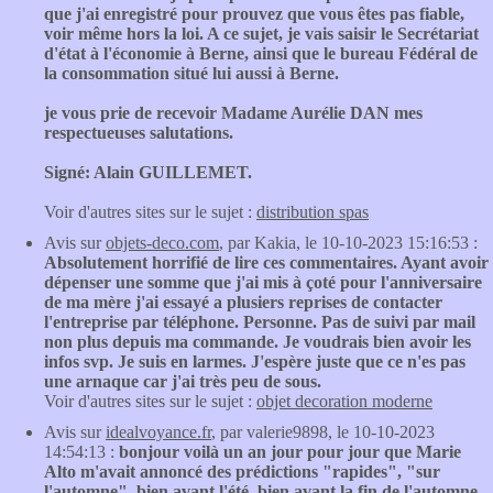
que j'ai enregistré pour prouvez que vous êtes pas fiable,
voir même hors la loi. A ce sujet, je vais saisir le Secrétariat
d'état à l'économie à Berne, ainsi que le bureau Fédéral de
la consommation situé lui aussi à Berne.
je vous prie de recevoir Madame Aurélie DAN mes
respectueuses salutations.
Signé: Alain GUILLEMET.
Voir d'autres sites sur le sujet :
distribution spas
Avis sur
objets-deco.com
, par Kakia, le 10-10-2023 15:16:53 :
Absolutement horrifié de lire ces commentaires. Ayant avoir
dépenser une somme que j'ai mis à çoté pour l'anniversaire
de ma mère j'ai essayé a plusiers reprises de contacter
l'entreprise par téléphone. Personne. Pas de suivi par mail
non plus depuis ma commande. Je voudrais bien avoir les
infos svp. Je suis en larmes. J'espère juste que ce n'es pas
une arnaque car j'ai très peu de sous.
Voir d'autres sites sur le sujet :
objet decoration moderne
Avis sur
idealvoyance.fr
, par valerie9898, le 10-10-2023
14:54:13 :
bonjour voilà un an jour pour jour que Marie
Alto m'avait annoncé des prédictions "rapides", "sur
l'automne", bien avant l'été, bien avant la fin de l'automne,