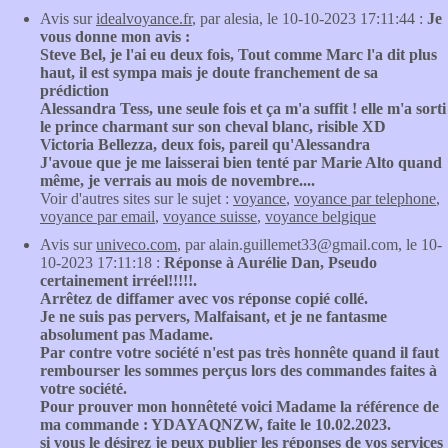
Avis sur
idealvoyance.fr
, par alesia, le 10-10-2023 17:11:44 :
Je
vous donne mon avis :
Steve Bel, je l'ai eu deux fois, Tout comme Marc l'a dit plus
haut, il est sympa mais je doute franchement de sa
prédiction
Alessandra Tess, une seule fois et ça m'a suffit ! elle m'a sorti
le prince charmant sur son cheval blanc, risible XD
Victoria Bellezza, deux fois, pareil qu'Alessandra
J'avoue que je me laisserai bien tenté par Marie Alto quand
même, je verrais au mois de novembre....
Voir d'autres sites sur le sujet :
voyance
,
voyance par telephone
,
voyance par email
,
voyance suisse
,
voyance belgique
Avis sur
univeco.com
, par alain.guillemet33@gmail.com, le 10-
10-2023 17:11:18 :
Réponse à Aurélie Dan, Pseudo
certainement irréel!!!!!.
Arrêtez de diffamer avec vos réponse copié collé.
Je ne suis pas pervers, Malfaisant, et je ne fantasme
absolument pas Madame.
Par contre votre société n'est pas très honnête quand il faut
rembourser les sommes perçus lors des commandes faites à
votre société.
Pour prouver mon honnêteté voici Madame la référence de
ma commande : YDAYAQNZW, faite le 10.02.2023.
si vous le désirez je peux publier les réponses de vos services