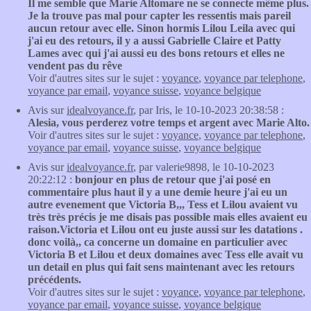
Il me semble que Marie Altomare ne se connecte même plus.
Je la trouve pas mal pour capter les ressentis mais pareil
aucun retour avec elle. Sinon hormis Lilou Leila avec qui
j'ai eu des retours, il y a aussi Gabrielle Claire et Patty
Lames avec qui j'ai aussi eu des bons retours et elles ne
vendent pas du rêve
Voir d'autres sites sur le sujet :
voyance
,
voyance par telephone
,
voyance par email
,
voyance suisse
,
voyance belgique
Avis sur
idealvoyance.fr
, par Iris, le 10-10-2023 20:38:58 :
Alesia, vous perderez votre temps et argent avec Marie Alto.
Voir d'autres sites sur le sujet :
voyance
,
voyance par telephone
,
voyance par email
,
voyance suisse
,
voyance belgique
Avis sur
idealvoyance.fr
, par valerie9898, le 10-10-2023
20:22:12 :
bonjour en plus de retour que j'ai posé en
commentaire plus haut il y a une demie heure j'ai eu un
autre evenement que Victoria B,,, Tess et Lilou avaient vu
très très précis je me disais pas possible mais elles avaient eu
raison.Victoria et Lilou ont eu juste aussi sur les datations .
donc voilà,, ca concerne un domaine en particulier avec
Victoria B et Lilou et deux domaines avec Tess elle avait vu
un detail en plus qui fait sens maintenant avec les retours
précédents.
Voir d'autres sites sur le sujet :
voyance
,
voyance par telephone
,
voyance par email
,
voyance suisse
,
voyance belgique