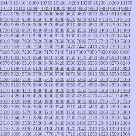
10440
10410
10380
10350
10320
10290
10260
10230
10200
10170
10140
10110
10080
10050
10020
9990
9960
9930
9900
9870
9840
9810
9780
9750
9720
9690
9660
9630
9600
9570
9540
9510
9480
9450
9420
9390
9360
9330
9300
9270
9240
9210
9180
9150
9120
9090
9060
9030
9000
8970
8940
8910
8880
8850
8820
8790
8760
8730
8700
8670
8640
8610
8580
8550
8520
8490
8460
8430
8400
8370
8340
8310
8280
8250
8220
8190
8160
8130
8100
8070
8040
8010
7980
7950
7920
7890
7860
7830
7800
7770
7740
7710
7680
7650
7620
7590
7560
7530
7500
7470
7440
7410
7380
7350
7320
7290
7260
7230
7200
7170
7140
7110
7080
7050
7020
6990
6960
6930
6900
6870
6840
6810
6780
6750
6720
6690
6660
6630
6600
6570
6540
6510
6480
6450
6420
6390
6360
6330
6300
6270
6240
6210
6180
6150
6120
6090
6060
6030
6000
5970
5940
5910
5880
5850
5820
5790
5760
5730
5700
5670
5640
5610
5580
5550
5520
5490
5460
5430
5400
5370
5340
5310
5280
5250
5220
5190
5160
5130
5100
5070
5040
5010
4980
4950
4920
4890
4860
4830
4800
4770
4740
4710
4680
4650
4620
4590
4560
4530
4500
4470
4440
4410
4380
4350
4320
4290
4260
4230
4200
4170
4140
4110
4080
4050
4020
3990
3960
3930
3900
3870
3840
3810
3780
3750
3720
3690
3660
3630
3600
3570
3540
3510
3480
3450
3420
3390
3360
3330
3300
3270
3240
3210
3180
3150
3120
3090
3060
3030
3000
2970
2940
2910
2880
2850
2820
2790
2760
2730
2700
2670
2640
2610
2580
2550
2520
2490
2460
2430
2400
2370
2340
2310
2280
2250
2220
2190
2160
2130
2100
2070
2040
2010
1980
1950
1920
1890
1860
1830
1800
1770
1740
1710
1680
1650
1620
1590
1560