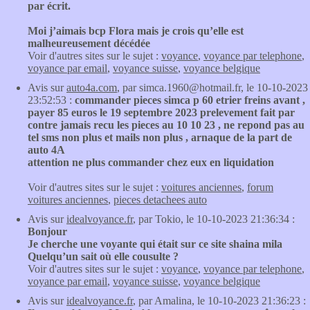
par écrit.
Moi j’aimais bcp Flora mais je crois qu’elle est
malheureusement décédée
Voir d'autres sites sur le sujet :
voyance
,
voyance par telephone
,
voyance par email
,
voyance suisse
,
voyance belgique
Avis sur
auto4a.com
, par simca.1960@hotmail.fr, le 10-10-2023
23:52:53 :
commander pieces simca p 60 etrier freins avant ,
payer 85 euros le 19 septembre 2023 prelevement fait par
contre jamais recu les pieces au 10 10 23 , ne repond pas au
tel sms non plus et mails non plus , arnaque de la part de
auto 4A
attention ne plus commander chez eux en liquidation
Voir d'autres sites sur le sujet :
voitures anciennes
,
forum
voitures anciennes
,
pieces detachees auto
Avis sur
idealvoyance.fr
, par Tokio, le 10-10-2023 21:36:34 :
Bonjour
Je cherche une voyante qui était sur ce site shaina mila
Quelqu’un sait où elle cousulte ?
Voir d'autres sites sur le sujet :
voyance
,
voyance par telephone
,
voyance par email
,
voyance suisse
,
voyance belgique
Avis sur
idealvoyance.fr
, par Amalina, le 10-10-2023 21:36:23 :