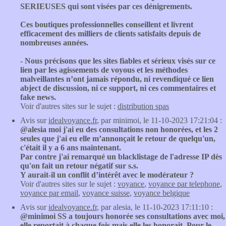
SERIEUSES qui sont visées par ces dénigrements.
Ces boutiques professionnelles conseillent et livrent
efficacement des milliers de clients satisfaits depuis de
nombreuses années.
- Nous précisons que les sites fiables et sérieux visés sur ce
lien par les agissements de voyous et les méthodes
malveillantes n’ont jamais répondu, ni revendiqué ce lien
abject de discussion, ni ce support, ni ces commentaires et
fake news.
Voir d'autres sites sur le sujet :
distribution spas
Avis sur
idealvoyance.fr
, par minimoi, le 11-10-2023 17:21:04 :
@alesia moi j'ai eu des consultations non honorées, et les 2
seules que j'ai eu elle m’annonçait le retour de quelqu'un,
c'était il y a 6 ans maintenant.
Par contre j'ai remarqué un blacklistage de l'adresse IP dès
qu'on fait un retour négatif sur s.s.
Y aurait-il un conflit d’intérêt avec le modérateur ?
Voir d'autres sites sur le sujet :
voyance
,
voyance par telephone
,
voyance par email
,
voyance suisse
,
voyance belgique
Avis sur
idealvoyance.fr
, par alesia, le 11-10-2023 17:11:10 :
@minimoi SS a toujours honorée ses consultations avec moi,
elle reportait à chaque fois mais elle les honorait. Pour le