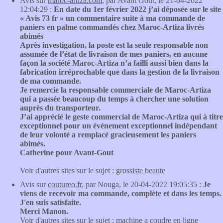
Avis sur
maroc-artiza.com
, par Avant Gout, le 21-04-2022
12:04:29 :
En date du 1er février 2022 j’ai déposée sur le site
« Avis 73 fr » un commentaire suite à ma commande de
paniers en palme commandés chez Maroc-Artiza livrés
abimés
Après investigation, la poste est la seule responsable non
assumée de l’état de livraison de mes paniers, en aucune
façon la société Maroc-Artiza n’a failli aussi bien dans la
fabrication irréprochable que dans la gestion de la livraison
de ma commande.
Je remercie la responsable commerciale de Maroc-Artiza
qui a passée beaucoup du temps à chercher une solution
auprès du transporteur.
J’ai apprécié le geste commercial de Maroc-Artiza qui à titre
exceptionnel pour un événement exceptionnel indépendant
de leur volonté a remplacé gracieusement les paniers
abimés.
Catherine pour Avant-Gout
Voir d'autres sites sur le sujet :
grossiste beaute
Avis sur
coutureo.fr
, par Nouga, le 20-04-2022 19:05:35 :
Je
viens de recevoir ma commande, complète et dans les temps.
J'en suis satisfaite.
Merci Manon.
Voir d'autres sites sur le sujet :
machine a coudre en ligne