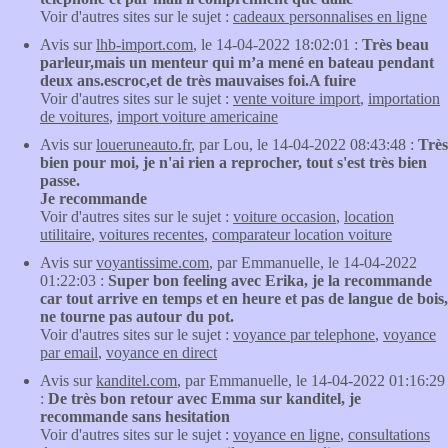
Voir d'autres sites sur le sujet :
cadeaux personnalises en ligne
Avis sur
lhb-import.com
, le 14-04-2022 18:02:01 :
Très beau
parleur,mais un menteur qui m’a mené en bateau pendant
deux ans.escroc,et de très mauvaises foi.A fuire
Voir d'autres sites sur le sujet :
vente voiture import
,
importation
de voitures
,
import voiture americaine
Avis sur
loueruneauto.fr
, par Lou, le 14-04-2022 08:43:48 :
Très
bien pour moi, je n'ai rien a reprocher, tout s'est très bien
passe.
Je recommande
Voir d'autres sites sur le sujet :
voiture occasion
,
location
utilitaire
,
voitures recentes
,
comparateur location voiture
Avis sur
voyantissime.com
, par Emmanuelle, le 14-04-2022
01:22:03 :
Super bon feeling avec Erika, je la recommande
car tout arrive en temps et en heure et pas de langue de bois,
ne tourne pas autour du pot.
Voir d'autres sites sur le sujet :
voyance par telephone
,
voyance
par email
,
voyance en direct
Avis sur
kanditel.com
, par Emmanuelle, le 14-04-2022 01:16:29
:
De très bon retour avec Emma sur kanditel, je
recommande sans hesitation
Voir d'autres sites sur le sujet :
voyance en ligne
,
consultations