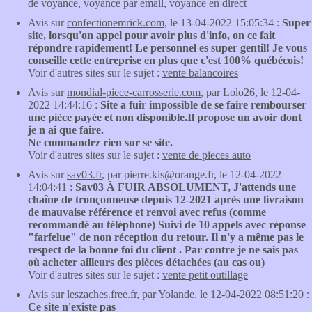
de voyance
,
voyance par email
,
voyance en direct
Avis sur
confectionemrick.com
, le 13-04-2022 15:05:34 :
Super
site, lorsqu'on appel pour avoir plus d'info, on ce fait
répondre rapidement! Le personnel es super gentil! Je vous
conseille cette entreprise en plus que c'est 100% québécois!
Voir d'autres sites sur le sujet :
vente balancoires
Avis sur
mondial-piece-carrosserie.com
, par Lolo26, le 12-04-
2022 14:44:16 :
Site a fuir impossible de se faire rembourser
une pièce payée et non disponible.Il propose un avoir dont
je n ai que faire.
Ne commandez rien sur se site.
Voir d'autres sites sur le sujet :
vente de pieces auto
Avis sur
sav03.fr
, par pierre.kis@orange.fr, le 12-04-2022
14:04:41 :
Sav03 À FUIR ABSOLUMENT, J'attends une
chaîne de tronçonneuse depuis 12-2021 après une livraison
de mauvaise référence et renvoi avec refus (comme
recommandé au téléphone) Suivi de 10 appels avec réponse
"farfelue" de non réception du retour. Il n'y a même pas le
respect de la bonne foi du client . Par contre je ne sais pas
où acheter ailleurs des pièces détachées (au cas ou)
Voir d'autres sites sur le sujet :
vente petit outillage
Avis sur
leszaches.free.fr
, par Yolande, le 12-04-2022 08:51:20 :
Ce site n'existe pas