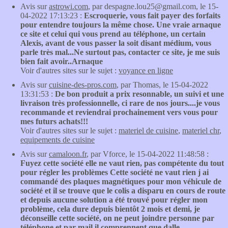
Avis sur
astrowi.com
, par despagne.lou25@gmail.com, le 15-
04-2022 17:13:23 :
Escroquerie, vous fait payer des forfaits
pour entendre toujours la même chose. Une vraie arnaque
ce site et celui qui vous prend au téléphone, un certain
Alexis, avant de vous passer la soit disant médium, vous
parle très mal...Ne surtout pas, contacter ce site, je me suis
bien fait avoir..Arnaque
Voir d'autres sites sur le sujet :
voyance en ligne
Avis sur
cuisine-des-pros.com
, par Thomas, le 15-04-2022
13:31:53 :
De bon produit a prix resonnable, un suivi et une
livraison très professionnelle, ci rare de nos jours....je vous
recommande et reviendrai prochainement vers vous pour
mes futurs achats!!!
Voir d'autres sites sur le sujet :
materiel de cuisine
,
materiel chr
,
equipements de cuisine
Avis sur
camaloon.fr
, par Vforce, le 15-04-2022 11:48:58 :
Fuyez cette société elle ne vaut rien, pas compétente du tout
pour régler les problèmes Cette société ne vaut rien j ai
commandé des plaques magnétiques pour mon véhicule de
société et il se trouve que le colis a disparu en cours de route
et depuis aucune solution a été trouvé pour régler mon
problème, cela dure depuis bientôt 2 mois et demi, je
déconseille cette société, on ne peut joindre personne par
téléphone et par mail il comprennent que dalle