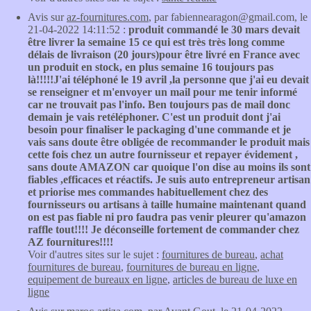
Avis sur
az-fournitures.com
, par fabiennearagon@gmail.com, le
21-04-2022 14:11:52 :
produit commandé le 30 mars devait
être livrer la semaine 15 ce qui est très très long comme
délais de livraison (20 jours)pour être livré en France avec
un produit en stock, en plus semaine 16 toujours pas
là!!!!!J'ai téléphoné le 19 avril ,la personne que j'ai eu devait
se renseigner et m'envoyer un mail pour me tenir informé
car ne trouvait pas l'info. Ben toujours pas de mail donc
demain je vais retéléphoner. C'est un produit dont j'ai
besoin pour finaliser le packaging d'une commande et je
vais sans doute être obligée de recommander le produit mais
cette fois chez un autre fournisseur et repayer évidement ,
sans doute AMAZON car quoique l'on dise au moins ils sont
fiables ,efficaces et réactifs. Je suis auto entrepreneur artisan
et priorise mes commandes habituellement chez des
fournisseurs ou artisans à taille humaine maintenant quand
on est pas fiable ni pro faudra pas venir pleurer qu'amazon
raffle tout!!!! Je déconseille fortement de commander chez
AZ fournitures!!!!
Voir d'autres sites sur le sujet :
fournitures de bureau
,
achat
fournitures de bureau
,
fournitures de bureau en ligne
,
equipement de bureaux en ligne
,
articles de bureau de luxe en
ligne