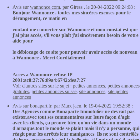
Avis sur
wannonce.com
, par Giress , le 20-04-2022 09:24:08 :
Bonjour Wannonce , toutes mes sincères excuses pour le
dérangement, ce matin en
voulant me connecter sur Wannonce et mon constat est que
j'ai plus accès, s'il vous plaît j'ai sincèrement besoin de votre
aide pour
le déblocage de ce site pour pouvoir avoir accès de nouveau
à Wannonce . Merci Cordialement
Acces a Wannonce refuse IP
2001:ac8:27:76:89a4:6742:dea7:27
Voir d'autres sites sur le sujet :
petites annonces
,
petites annonces
gratuites
,
petites annonces suisse
,
site annonces
,
site petites
annonces
Avis sur
bonapart.fr
, par Marx jaen, le 19-04-2022 19:52:38 :
Des Agences comme Bonaparte Immobilier ne devrait pas
exister,avec tout ses commentaires sur leurs façon d'agir
avec les clients, ça prouve bien qu'on vie dans un monde
d'arnaque.tout le monde se plaint mais il n'y a personne, qui
réagit pour les arrêtés leur manigances. Ils ne sont contrôlés
de leurs agissements.c'est la belle vie , il faudrait qu' il arrive