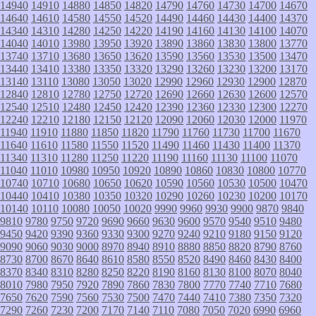
14940
14910
14880
14850
14820
14790
14760
14730
14700
14670
14640
14610
14580
14550
14520
14490
14460
14430
14400
14370
14340
14310
14280
14250
14220
14190
14160
14130
14100
14070
14040
14010
13980
13950
13920
13890
13860
13830
13800
13770
13740
13710
13680
13650
13620
13590
13560
13530
13500
13470
13440
13410
13380
13350
13320
13290
13260
13230
13200
13170
13140
13110
13080
13050
13020
12990
12960
12930
12900
12870
12840
12810
12780
12750
12720
12690
12660
12630
12600
12570
12540
12510
12480
12450
12420
12390
12360
12330
12300
12270
12240
12210
12180
12150
12120
12090
12060
12030
12000
11970
11940
11910
11880
11850
11820
11790
11760
11730
11700
11670
11640
11610
11580
11550
11520
11490
11460
11430
11400
11370
11340
11310
11280
11250
11220
11190
11160
11130
11100
11070
11040
11010
10980
10950
10920
10890
10860
10830
10800
10770
10740
10710
10680
10650
10620
10590
10560
10530
10500
10470
10440
10410
10380
10350
10320
10290
10260
10230
10200
10170
10140
10110
10080
10050
10020
9990
9960
9930
9900
9870
9840
9810
9780
9750
9720
9690
9660
9630
9600
9570
9540
9510
9480
9450
9420
9390
9360
9330
9300
9270
9240
9210
9180
9150
9120
9090
9060
9030
9000
8970
8940
8910
8880
8850
8820
8790
8760
8730
8700
8670
8640
8610
8580
8550
8520
8490
8460
8430
8400
8370
8340
8310
8280
8250
8220
8190
8160
8130
8100
8070
8040
8010
7980
7950
7920
7890
7860
7830
7800
7770
7740
7710
7680
7650
7620
7590
7560
7530
7500
7470
7440
7410
7380
7350
7320
7290
7260
7230
7200
7170
7140
7110
7080
7050
7020
6990
6960