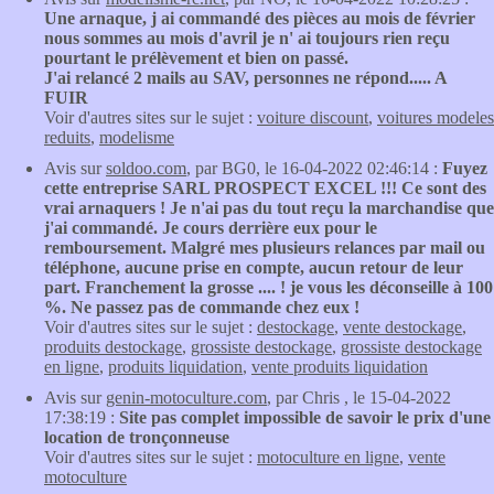
Une arnaque, j ai commandé des pièces au mois de février
nous sommes au mois d'avril je n' ai toujours rien reçu
pourtant le prélèvement et bien on passé.
J'ai relancé 2 mails au SAV, personnes ne répond..... A
FUIR
Voir d'autres sites sur le sujet :
voiture discount
,
voitures modeles
reduits
,
modelisme
Avis sur
soldoo.com
, par BG0, le 16-04-2022 02:46:14 :
Fuyez
cette entreprise SARL PROSPECT EXCEL !!! Ce sont des
vrai arnaquers ! Je n'ai pas du tout reçu la marchandise que
j'ai commandé. Je cours derrière eux pour le
remboursement. Malgré mes plusieurs relances par mail ou
téléphone, aucune prise en compte, aucun retour de leur
part. Franchement la grosse .... ! je vous les déconseille à 100
%. Ne passez pas de commande chez eux !
Voir d'autres sites sur le sujet :
destockage
,
vente destockage
,
produits destockage
,
grossiste destockage
,
grossiste destockage
en ligne
,
produits liquidation
,
vente produits liquidation
Avis sur
genin-motoculture.com
, par Chris , le 15-04-2022
17:38:19 :
Site pas complet impossible de savoir le prix d'une
location de tronçonneuse
Voir d'autres sites sur le sujet :
motoculture en ligne
,
vente
motoculture