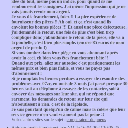
idée du tout, même pas un indice, pour quand ils me
remboursent les consignes. J'ai même l'impression qui je ne
vais jamais revoir mon argent.
Je vous dis franchement, fuiez !! La pire expérience de
fournisseur des pièces !! Ah oui, et ça c'est quand ils
envoient les bonnes pièces !!! Et aussi une pièce defectueuse,
j'ai demandé le retour, une fois de plus c'est bien trop
compliqué donc j'abandonne le retour de la pièce, elle va a
la poubelle, c'est bien plus simple. (encore 85 euros de mon
argent de perdu !)
Si vous tombez dans leur piège en vous abonnant après
avoir lu ceci, eh bien vous êtes franchement bête !!
Quand aux prix, allez sur autodoc c'est pratiquement les
mêmes prix et bien plus fiable, et vous ne payez pas
d'abonnement !
Si je comptais les heures perdues à essayer de résoudre des
problèmes avec 07zr, en mois de 3 mois j'ai passé presque 30
heures soit au téléphone à essayer de les contacter, soit à
envoyer des messages sur leur site, qui ne répond que
rarement, les demandes de retour sur leur site qui
n'aboutissent à rien, c'est de la rigolade.
Je suis pourtant quelqu'un de calme mais la colère que leur
service génère n'en vaut vraiment pas la peine !!
Voir d'autres sites sur le sujet :
comparateur de pneus
Avis sur
modelisme-rc.net
, par NO, le 16-04-2022 10:28:25 :