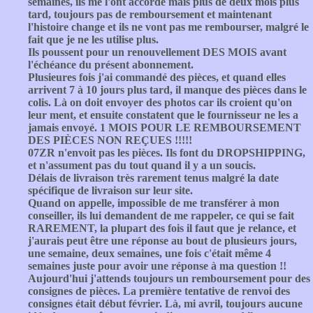
semaines, ils me l'ont accordé mais plus de deux mois plus
tard, toujours pas de remboursement et maintenant
l'histoire change et ils ne vont pas me rembourser, malgré le
fait que je ne les utilise plus.
Ils poussent pour un renouvellement DES MOIS avant
l'échéance du présent abonnement.
Plusieures fois j'ai commandé des pièces, et quand elles
arrivent 7 à 10 jours plus tard, il manque des pièces dans le
colis. Là on doit envoyer des photos car ils croient qu'on
leur ment, et ensuite constatent que le fournisseur ne les a
jamais envoyé. 1 MOIS POUR LE REMBOURSEMENT
DES PIÈCES NON REÇUES !!!!!
07ZR n'envoit pas les pièces. Ils font du DROPSHIPPING,
et n'assument pas du tout quand il y a un soucis.
Délais de livraison très rarement tenus malgré la date
spécifique de livraison sur leur site.
Quand on appelle, impossible de me transférer à mon
conseiller, ils lui demandent de me rappeler, ce qui se fait
RAREMENT, la plupart des fois il faut que je relance, et
j'aurais peut être une réponse au bout de plusieurs jours,
une semaine, deux semaines, une fois c'était même 4
semaines juste pour avoir une réponse à ma question !!
Aujourd'hui j'attends toujours un remboursement pour des
consignes de pièces. La première tentative de renvoi des
consignes était début février. Là, mi avril, toujours aucune