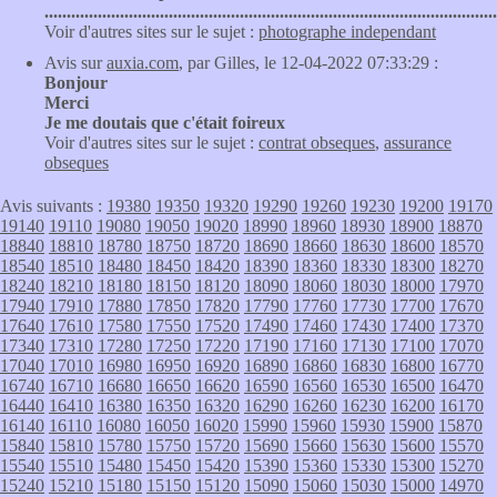
......................................................................................................
Voir d'autres sites sur le sujet :
photographe independant
Avis sur
auxia.com
, par Gilles, le 12-04-2022 07:33:29 :
Bonjour
Merci
Je me doutais que c'était foireux
Voir d'autres sites sur le sujet :
contrat obseques
,
assurance
obseques
Avis suivants :
19380
19350
19320
19290
19260
19230
19200
19170
19140
19110
19080
19050
19020
18990
18960
18930
18900
18870
18840
18810
18780
18750
18720
18690
18660
18630
18600
18570
18540
18510
18480
18450
18420
18390
18360
18330
18300
18270
18240
18210
18180
18150
18120
18090
18060
18030
18000
17970
17940
17910
17880
17850
17820
17790
17760
17730
17700
17670
17640
17610
17580
17550
17520
17490
17460
17430
17400
17370
17340
17310
17280
17250
17220
17190
17160
17130
17100
17070
17040
17010
16980
16950
16920
16890
16860
16830
16800
16770
16740
16710
16680
16650
16620
16590
16560
16530
16500
16470
16440
16410
16380
16350
16320
16290
16260
16230
16200
16170
16140
16110
16080
16050
16020
15990
15960
15930
15900
15870
15840
15810
15780
15750
15720
15690
15660
15630
15600
15570
15540
15510
15480
15450
15420
15390
15360
15330
15300
15270
15240
15210
15180
15150
15120
15090
15060
15030
15000
14970