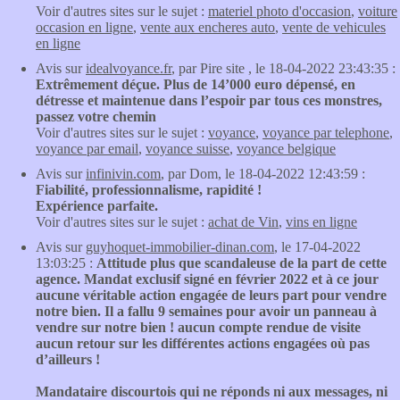
Voir d'autres sites sur le sujet :
materiel photo d'occasion
,
voiture
occasion en ligne
,
vente aux encheres auto
,
vente de vehicules
en ligne
Avis sur
idealvoyance.fr
, par Pire site , le 18-04-2022 23:43:35 :
Extrêmement déçue. Plus de 14’000 euro dépensé, en
détresse et maintenue dans l’espoir par tous ces monstres,
passez votre chemin
Voir d'autres sites sur le sujet :
voyance
,
voyance par telephone
,
voyance par email
,
voyance suisse
,
voyance belgique
Avis sur
infinivin.com
, par Dom, le 18-04-2022 12:43:59 :
Fiabilité, professionnalisme, rapidité !
Expérience parfaite.
Voir d'autres sites sur le sujet :
achat de Vin
,
vins en ligne
Avis sur
guyhoquet-immobilier-dinan.com
, le 17-04-2022
13:03:25 :
Attitude plus que scandaleuse de la part de cette
agence. Mandat exclusif signé en février 2022 et à ce jour
aucune véritable action engagée de leurs part pour vendre
notre bien. Il a fallu 9 semaines pour avoir un panneau à
vendre sur notre bien ! aucun compte rendue de visite
aucun retour sur les différentes actions engagées où pas
d’ailleurs !
Mandataire discourtois qui ne réponds ni aux messages, ni