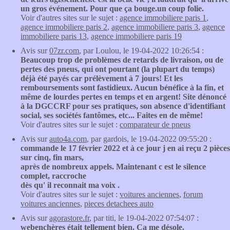
un gros événement. Pour que ça bouge.un coup folie.
Voir d'autres sites sur le sujet :
agence immobiliere paris 1
,
agence immobiliere paris 2
,
agence immobiliere paris 3
,
agence
immobiliere paris 13
,
agence immobiliere paris 19
Avis sur
07zr.com
, par Loulou, le 19-04-2022 10:26:54 :
Beaucoup trop de problèmes de retards de livraison, ou de
pertes des pneus, qui ont pourtant (la plupart du temps)
déjà été payés car prélèvement à 7 jours! Et les
remboursements sont fastidieux. Aucun bénéfice à la fin, et
même de lourdes pertes en temps et en argent! Site dénoncé
à la DGCCRF pour ses pratiques, son absence d'identifiant
social, ses sociétés fantômes, etc... Faites en de même!
Voir d'autres sites sur le sujet :
comparateur de pneus
Avis sur
auto4a.com
, par gardois, le 19-04-2022 09:55:20 :
commande le 17 février 2022 et à ce jour j en ai reçu 2 pièces
sur cinq, fin mars,
après de nombreux appels. Maintenant c est le silence
complet, raccroche
dès qu' il reconnait ma voix .
Voir d'autres sites sur le sujet :
voitures anciennes
,
forum
voitures anciennes
,
pieces detachees auto
Avis sur
agorastore.fr
, par titi, le 19-04-2022 07:54:07 :
webenchères était tellement bien. Ca me désole.