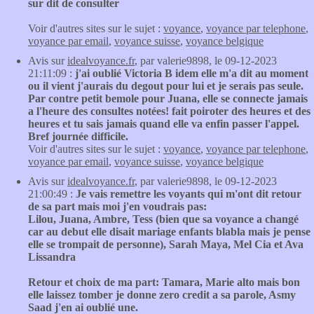
sur dit de consulter
Voir d'autres sites sur le sujet :
voyance
,
voyance par telephone
,
voyance par email
,
voyance suisse
,
voyance belgique
Avis sur
idealvoyance.fr
, par valerie9898, le 09-12-2023
21:11:09 :
j'ai oublié Victoria B idem elle m'a dit au moment
ou il vient j'aurais du degout pour lui et je serais pas seule.
Par contre petit bemole pour Juana, elle se connecte jamais
a l'heure des consultes notées! fait poiroter des heures et des
heures et tu sais jamais quand elle va enfin passer l'appel.
Bref journée difficile.
Voir d'autres sites sur le sujet :
voyance
,
voyance par telephone
,
voyance par email
,
voyance suisse
,
voyance belgique
Avis sur
idealvoyance.fr
, par valerie9898, le 09-12-2023
21:00:49 :
Je vais remettre les voyants qui m'ont dit retour
de sa part mais moi j'en voudrais pas:
Lilou, Juana, Ambre, Tess (bien que sa voyance a changé
car au debut elle disait mariage enfants blabla mais je pense
elle se trompait de personne), Sarah Maya, Mel Cia et Ava
Lissandra
Retour et choix de ma part: Tamara, Marie alto mais bon
elle laissez tomber je donne zero credit a sa parole, Asmy
Saad j'en ai oublié une.