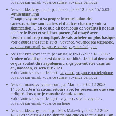
voyance par email
,
voyance suisse
,
voyance belgique
Avis sur
idealvoyance.fr
, par Jen06 , le 09-12-2023 15:15:03 :
@missmalawing
Chaque voyante a sa propre interprétation des
cartes.certaines sont claires et d'autres chacun y voit sa
signification. C'est ce que dit beaucoup de voyants il ne faut
pas lire le livret et se laisser porter..j'ai essayé avec
Lenormand trop compliqué. Je vais acheter un plus basique
Voir d'autres sites sur le sujet :
voyance
,
voyance par telephone
,
voyance par email
,
voyance suisse
,
voyance belgique
Avis sur
idealvoyance.fr
, par alesia, le 09-12-2023 14:52:06 :
Ambre m'a dit que c'est dans la rapidité . Je lui ai demandé
ce que voulait dire rapidement, si ça pouvait être dans un
an, naaaaan, ce sera sur 2023
Voir d'autres sites sur le sujet :
voyance
,
voyance par telephone
,
voyance par email
,
voyance suisse
,
voyance belgique
Avis sur
monsitevoyance.com
, par Marine , le 09-12-2023
14:36:01 :
Je n’ai aucun retours avec les personnes que vous
indiqué alors que je consulte depuis 4 ans ….
Voir d'autres sites sur le sujet :
voyance
,
site de voyance
,
voyance par email
,
voyance en ligne
Avis sur
idealvoyance.fr
, par Miss Malawing, le 09-12-2023
14:30:28 :
Sortir 4 as ne signifie pas que ça se fera sous 1 an.