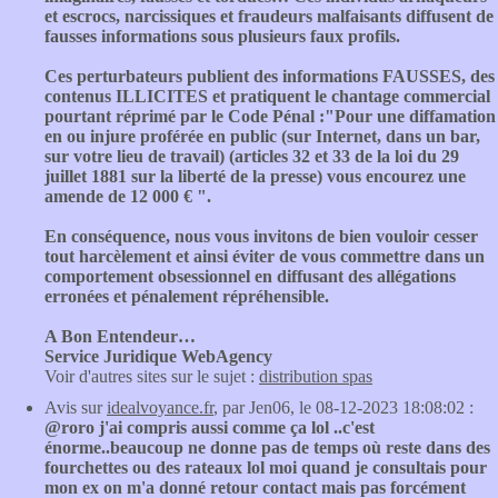
et escrocs, narcissiques et fraudeurs malfaisants diffusent de
fausses informations sous plusieurs faux profils.
Ces perturbateurs publient des informations FAUSSES, des
contenus ILLICITES et pratiquent le chantage commercial
pourtant réprimé par le Code Pénal :"Pour une diffamation
en ou injure proférée en public (sur Internet, dans un bar,
sur votre lieu de travail) (articles 32 et 33 de la loi du 29
juillet 1881 sur la liberté de la presse) vous encourez une
amende de 12 000 € ".
En conséquence, nous vous invitons de bien vouloir cesser
tout harcèlement et ainsi éviter de vous commettre dans un
comportement obsessionnel en diffusant des allégations
erronées et pénalement répréhensible.
A Bon Entendeur…
Service Juridique WebAgency
Voir d'autres sites sur le sujet :
distribution spas
Avis sur
idealvoyance.fr
, par Jen06, le 08-12-2023 18:08:02 :
@roro j'ai compris aussi comme ça lol ..c'est
énorme..beaucoup ne donne pas de temps où reste dans des
fourchettes ou des rateaux lol moi quand je consultais pour
mon ex on m'a donné retour contact mais pas forcément