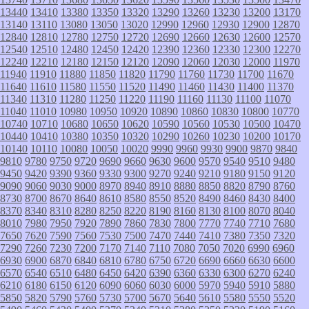
13440
13410
13380
13350
13320
13290
13260
13230
13200
13170
13140
13110
13080
13050
13020
12990
12960
12930
12900
12870
12840
12810
12780
12750
12720
12690
12660
12630
12600
12570
12540
12510
12480
12450
12420
12390
12360
12330
12300
12270
12240
12210
12180
12150
12120
12090
12060
12030
12000
11970
11940
11910
11880
11850
11820
11790
11760
11730
11700
11670
11640
11610
11580
11550
11520
11490
11460
11430
11400
11370
11340
11310
11280
11250
11220
11190
11160
11130
11100
11070
11040
11010
10980
10950
10920
10890
10860
10830
10800
10770
10740
10710
10680
10650
10620
10590
10560
10530
10500
10470
10440
10410
10380
10350
10320
10290
10260
10230
10200
10170
10140
10110
10080
10050
10020
9990
9960
9930
9900
9870
9840
9810
9780
9750
9720
9690
9660
9630
9600
9570
9540
9510
9480
9450
9420
9390
9360
9330
9300
9270
9240
9210
9180
9150
9120
9090
9060
9030
9000
8970
8940
8910
8880
8850
8820
8790
8760
8730
8700
8670
8640
8610
8580
8550
8520
8490
8460
8430
8400
8370
8340
8310
8280
8250
8220
8190
8160
8130
8100
8070
8040
8010
7980
7950
7920
7890
7860
7830
7800
7770
7740
7710
7680
7650
7620
7590
7560
7530
7500
7470
7440
7410
7380
7350
7320
7290
7260
7230
7200
7170
7140
7110
7080
7050
7020
6990
6960
6930
6900
6870
6840
6810
6780
6750
6720
6690
6660
6630
6600
6570
6540
6510
6480
6450
6420
6390
6360
6330
6300
6270
6240
6210
6180
6150
6120
6090
6060
6030
6000
5970
5940
5910
5880
5850
5820
5790
5760
5730
5700
5670
5640
5610
5580
5550
5520