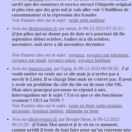
sav03 que des menteurs et escrocs envoyé l'étiquette original
et plus rien que des gros nul je vais aller voir 5 0millions de
consommateur et la répression des fraudes
Voir d'autres sites sur le sujet :
vente petit outillage
Avis sur
idealvoyance.fr
, par alesia, le 09-12-2023 07:33:33 :
@jen pilou qui ne donne pas de date m'a pourtant dit fin
septembre début octobre. Ambre m'a dit octobre,
novembre. seul steve a dit novembre décembre
Voir d'autres sites sur le sujet :
voyance
,
voyance par telephone
,
voyance par email
,
voyance suisse
,
voyance belgique
Avis sur
mascoo.com
, par Ggog, le 09-12-2023 06:59:56 :
J'ai
voulu mettre en vente sur ce site mais je n'arrive pas à
ouvrir le Lister. Il se charge bine mais ne s'ouvre pas. Il peut
y avoir un problème du côté du site ou de mon côté OK.
Mais alors pourquoi personne ne répond à mes
interrogations sur le sujet ? Est-ce que ce site fonctionne
vrament ? OUI ou NON ?
Voir d'autres sites sur le sujet :
vente en ligne cartes postales
anciennes
,
boutique timbres
,
philatelie en ligne
Avis sur
idealvoyance.fr
, par Bougie bleue, le 09-12-2023
00:22:28 :
@Tokio Moi aussi et je le vis en ce moment,
comme prédit il tente de tout faire pour qu’on reprenne une