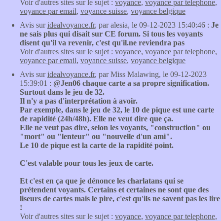
Voir d'autres sites sur le sujet :
voyance
,
voyance par telephone
,
voyance par email
,
voyance suisse
,
voyance belgique
Avis sur
idealvoyance.fr
, par alesia, le 09-12-2023 15:40:46 :
Je
ne sais plus qui disait sur CE forum. Si tous les voyants
disent qu'il va revenir, c'est qu'il.ne reviendra pas
Voir d'autres sites sur le sujet :
voyance
,
voyance par telephone
,
voyance par email
,
voyance suisse
,
voyance belgique
Avis sur
idealvoyance.fr
, par Miss Malawing, le 09-12-2023
15:39:01 :
@Jen06 chaque carte a sa propre signification.
Surtout dans le jeu de 32.
Il n'y a pas d'interprétation à avoir.
Par exemple, dans le jeu de 32, le 10 de pique est une carte
de rapidité (24h/48h). Elle ne veut dire que ça.
Elle ne veut pas dire, selon les voyants, "construction" ou
"mort" ou "lenteur" ou "nouvelle d'un ami".
Le 10 de pique est la carte de la rapidité point.
C'est valable pour tous les jeux de carte.
Et c'est en ça que je dénonce les charlatans qui se
prétendent voyants. Certains et certaines ne sont que des
liseurs de cartes mais le pire, c'est qu'ils ne savent pas les lire
!
Voir d'autres sites sur le sujet :
voyance
,
voyance par telephone
,