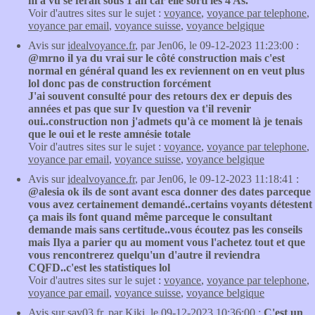
m'a vu se ferait sous 1 an car elle sorti les 4 As.
Voir d'autres sites sur le sujet :
voyance
,
voyance par telephone
,
voyance par email
,
voyance suisse
,
voyance belgique
Avis sur
idealvoyance.fr
, par Jen06, le 09-12-2023 11:23:00 :
@mrno il ya du vrai sur le côté construction mais c'est
normal en général quand les ex reviennent on en veut plus
lol donc pas de construction forcément
J'ai souvent consulté pour des retours dex er depuis des
années et pas que sur Iv question va t'il revenir
oui..construction non j'admets qu'à ce moment là je tenais
que le oui et le reste amnésie totale
Voir d'autres sites sur le sujet :
voyance
,
voyance par telephone
,
voyance par email
,
voyance suisse
,
voyance belgique
Avis sur
idealvoyance.fr
, par Jen06, le 09-12-2023 11:18:41 :
@alesia ok ils de sont avant esca donner des dates parceque
vous avez certainement demandé..certains voyants détestent
ça mais ils font quand même parceque le consultant
demande mais sans certitude..vous écoutez pas les conseils
mais Ilya a parier qu au moment vous l'achetez tout et que
vous rencontrerez quelqu'un d'autre il reviendra
CQFD..c'est les statistiques lol
Voir d'autres sites sur le sujet :
voyance
,
voyance par telephone
,
voyance par email
,
voyance suisse
,
voyance belgique
Avis sur
sav03.fr
, par Kiki, le 09-12-2023 10:36:00 :
C'est un