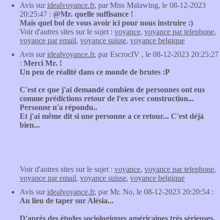
Avis sur
idealvoyance.fr
, par Miss Malawing, le 08-12-2023
20:25:47 :
@Mr. quelle suffisance !
Mais quel bol de vous avoir ici pour nous instruire :)
Voir d'autres sites sur le sujet :
voyance
,
voyance par telephone
,
voyance par email
,
voyance suisse
,
voyance belgique
Avis sur
idealvoyance.fr
, par EscrocIV , le 08-12-2023 20:25:27
:
Merci Mr. !
Un peu de réalité dans ce monde de brutes :P
C'est ce que j'ai demandé combien de personnes ont eus
comme prédictions retour de l'ex avec construction...
Personne n'a répondu..
Et j'ai même dit si une personne a ce retour... C'est déjà
bien...
Voir d'autres sites sur le sujet :
voyance
,
voyance par telephone
,
voyance par email
,
voyance suisse
,
voyance belgique
Avis sur
idealvoyance.fr
, par Mr. No, le 08-12-2023 20:20:54 :
Au lieu de taper sur Alésia...
D'après des études sociologiques américaines très sérieuses,