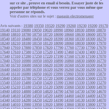
sur ce site , preuve en email si besoin. Essayer juste de les
appeler par téléphone et vous verrez par vous même que
personne ne réponds.
Voir d'autres sites sur le sujet :
magasin electromenager
Avis suivants :
19380
19350
19320
19290
19260
19230
19200
19170
19140
19110
19080
19050
19020
18990
18960
18930
18900
18870
18840
18810
18780
18750
18720
18690
18660
18630
18600
18570
18540
18510
18480
18450
18420
18390
18360
18330
18300
18270
18240
18210
18180
18150
18120
18090
18060
18030
18000
17970
17940
17910
17880
17850
17820
17790
17760
17730
17700
17670
17640
17610
17580
17550
17520
17490
17460
17430
17400
17370
17340
17310
17280
17250
17220
17190
17160
17130
17100
17070
17040
17010
16980
16950
16920
16890
16860
16830
16800
16770
16740
16710
16680
16650
16620
16590
16560
16530
16500
16470
16440
16410
16380
16350
16320
16290
16260
16230
16200
16170
16140
16110
16080
16050
16020
15990
15960
15930
15900
15870
15840
15810
15780
15750
15720
15690
15660
15630
15600
15570
15540
15510
15480
15450
15420
15390
15360
15330
15300
15270
15240
15210
15180
15150
15120
15090
15060
15030
15000
14970
14940
14910
14880
14850
14820
14790
14760
14730
14700
14670
14640
14610
14580
14550
14520
14490
14460
14430
14400
14370
14340
14310
14280
14250
14220
14190
14160
14130
14100
14070
14040
14010
13980
13950
13920
13890
13860
13830
13800
13770
13740
13710
13680
13650
13620
13590
13560
13530
13500
13470