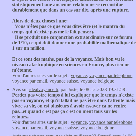
statistiquement une ancienne relation ne se reconstitue
durablement que dans un cas sur dix, après une rupture.
Alors de deux choses l'une:
- Vous n'êtes pas ce que vous dites être (et le mantra du
temps qui n'existe pas me le fait penser).
- Il se produit une conjonction extraordinaire sur ce forum
de 1/10, ce qui doit donner une probabilité mathématique de
1 sur un million.
Et ce sont des maths, pas de la voyance. Mais bon vu le
niveau catastrophique en sciences en France, plus rien ne
m'étonne.
Voir d'autres sites sur le sujet :
voyance
,
voyance par telephone
,
voyance par email
,
voyance suisse
,
voyance belgique
Avis sur
idealvoyance.fr
, par Juste, le 08-12-2023 19:31:58 :
Perdez pas votre temps à lui expliquer que le temps n'existe
pas en voyance, et qu'il fallait ne pas être dans l'attente mais
vivre sa vie, on est plusieurs à avoir essayer ça ne rentre
pas...et quand c'est pas ça c'est on ment tous sur les
retours...
Voir d'autres sites sur le sujet :
voyance
,
voyance par telephone
,
voyance par email
,
voyance suisse
,
voyance belgique