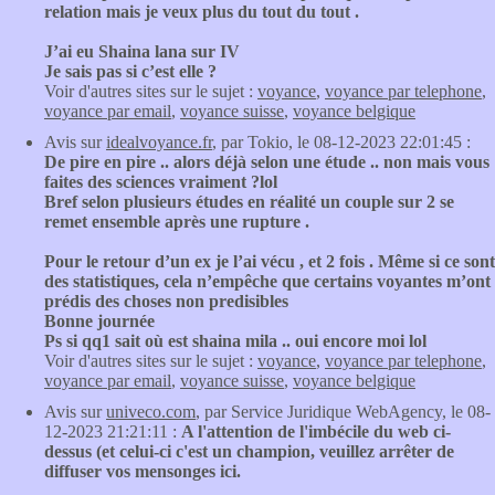
relation mais je veux plus du tout du tout .
J’ai eu Shaina lana sur IV
Je sais pas si c’est elle ?
Voir d'autres sites sur le sujet :
voyance
,
voyance par telephone
,
voyance par email
,
voyance suisse
,
voyance belgique
Avis sur
idealvoyance.fr
, par Tokio, le 08-12-2023 22:01:45 :
De pire en pire .. alors déjà selon une étude .. non mais vous
faites des sciences vraiment ?lol
Bref selon plusieurs études en réalité un couple sur 2 se
remet ensemble après une rupture .
Pour le retour d’un ex je l’ai vécu , et 2 fois . Même si ce sont
des statistiques, cela n’empêche que certains voyantes m’ont
prédis des choses non predisibles
Bonne journée
Ps si qq1 sait où est shaina mila .. oui encore moi lol
Voir d'autres sites sur le sujet :
voyance
,
voyance par telephone
,
voyance par email
,
voyance suisse
,
voyance belgique
Avis sur
univeco.com
, par Service Juridique WebAgency, le 08-
12-2023 21:21:11 :
A l'attention de l'imbécile du web ci-
dessus (et celui-ci c'est un champion, veuillez arrêter de
diffuser vos mensonges ici.