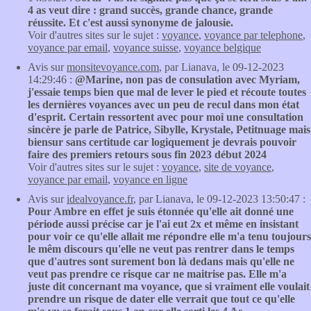
4 as veut dire : grand succès, grande chance, grande
réussite. Et c'est aussi synonyme de jalousie.
Voir d'autres sites sur le sujet :
voyance
,
voyance par telephone
,
voyance par email
,
voyance suisse
,
voyance belgique
Avis sur
monsitevoyance.com
, par Lianava, le 09-12-2023
14:29:46 :
@Marine, non pas de consulation avec Myriam,
j'essaie temps bien que mal de lever le pied et récoute toutes
les dernières voyances avec un peu de recul dans mon état
d'esprit. Certain ressortent avec pour moi une consultation
sincère je parle de Patrice, Sibylle, Krystale, Petitnuage mais
biensur sans certitude car logiquement je devrais pouvoir
faire des premiers retours sous fin 2023 début 2024
Voir d'autres sites sur le sujet :
voyance
,
site de voyance
,
voyance par email
,
voyance en ligne
Avis sur
idealvoyance.fr
, par Lianava, le 09-12-2023 13:50:47 :
Pour Ambre en effet je suis étonnée qu'elle ait donné une
période aussi précise car je l'ai eut 2x et même en insistant
pour voir ce qu'elle allait me répondre elle m'a tenu toujours
le mêm discours qu'elle ne veut pas rentrer dans le temps
que d'autres sont surement bon là dedans mais qu'elle ne
veut pas prendre ce risque car ne maitrise pas. Elle m'a
juste dit concernant ma voyance, que si vraiment elle voulait
prendre un risque de dater elle verrait que tout ce qu'elle