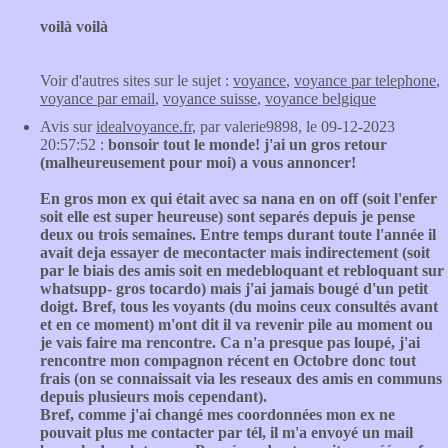
voilà voilà
Voir d'autres sites sur le sujet :
voyance
,
voyance par telephone
,
voyance par email
,
voyance suisse
,
voyance belgique
Avis sur
idealvoyance.fr
, par valerie9898, le 09-12-2023
20:57:52 :
bonsoir tout le monde! j'ai un gros retour
(malheureusement pour moi) a vous annoncer!
En gros mon ex qui était avec sa nana en on off (soit l'enfer
soit elle est super heureuse) sont separés depuis je pense
deux ou trois semaines. Entre temps durant toute l'année il
avait deja essayer de mecontacter mais indirectement (soit
par le biais des amis soit en medebloquant et rebloquant sur
whatsupp- gros tocardo) mais j'ai jamais bougé d'un petit
doigt. Bref, tous les voyants (du moins ceux consultés avant
et en ce moment) m'ont dit il va revenir pile au moment ou
je vais faire ma rencontre. Ca n'a presque pas loupé, j'ai
rencontre mon compagnon récent en Octobre donc tout
frais (on se connaissait via les reseaux des amis en communs
depuis plusieurs mois cependant).
Bref, comme j'ai changé mes coordonnées mon ex ne
pouvait plus me contacter par tél, il m'a envoyé un mail