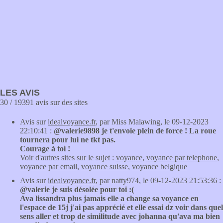
LES AVIS
30 / 19391 avis sur des sites
Avis sur
idealvoyance.fr
, par Miss Malawing, le 09-12-2023
22:10:41 :
@valerie9898 je t'envoie plein de force ! La roue
tournera pour lui ne tkt pas.
Courage à toi !
Voir d'autres sites sur le sujet :
voyance
,
voyance par telephone
,
voyance par email
,
voyance suisse
,
voyance belgique
Avis sur
idealvoyance.fr
, par natty974, le 09-12-2023 21:53:36 :
@valerie je suis désolée pour toi :(
Ava lissandra plus jamais elle a change sa voyance en
l'espace de 15j j'ai pas apprécié et elle essai dz voir dans quel
sens aller et trop de similitude avec johanna qu'ava ma bien