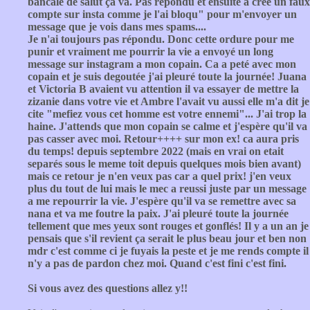
bancale de salut ça va. Pas répondu et ensuite a créé un faux
compte sur insta comme je l'ai bloqu" pour m'envoyer un
message que je vois dans mes spams....
Je n'ai toujours pas répondu. Donc cette ordure pour me
punir et vraiment me pourrir la vie a envoyé un long
message sur instagram a mon copain. Ca a peté avec mon
copain et je suis degoutée j'ai pleuré toute la journée! Juana
et Victoria B avaient vu attention il va essayer de mettre la
zizanie dans votre vie et Ambre l'avait vu aussi elle m'a dit je
cite "mefiez vous cet homme est votre ennemi"... J'ai trop la
haine. J'attends que mon copain se calme et j'espère qu'il va
pas casser avec moi. Retour++++ sur mon ex! ca aura pris
du temps! depuis septembre 2022 (mais en vrai on etait
separés sous le meme toit depuis quelques mois bien avant)
mais ce retour je n'en veux pas car a quel prix! j'en veux
plus du tout de lui mais le mec a reussi juste par un message
a me repourrir la vie. J'espère qu'il va se remettre avec sa
nana et va me foutre la paix. J'ai pleuré toute la journée
tellement que mes yeux sont rouges et gonflés! Il y a un an je
pensais que s'il revient ça serait le plus beau jour et ben non
mdr c'est comme ci je fuyais la peste et je me rends compte il
n'y a pas de pardon chez moi. Quand c'est fini c'est fini.
Si vous avez des questions allez y!!