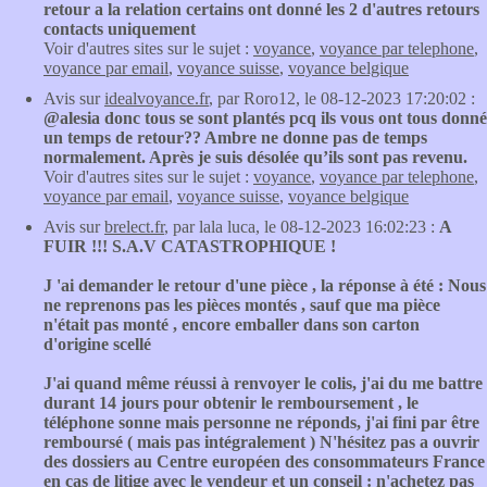
retour a la relation certains ont donné les 2 d'autres retours
contacts uniquement
Voir d'autres sites sur le sujet :
voyance
,
voyance par telephone
,
voyance par email
,
voyance suisse
,
voyance belgique
Avis sur
idealvoyance.fr
, par Roro12, le 08-12-2023 17:20:02 :
@alesia donc tous se sont plantés pcq ils vous ont tous donné
un temps de retour?? Ambre ne donne pas de temps
normalement. Après je suis désolée qu’ils sont pas revenu.
Voir d'autres sites sur le sujet :
voyance
,
voyance par telephone
,
voyance par email
,
voyance suisse
,
voyance belgique
Avis sur
brelect.fr
, par lala luca, le 08-12-2023 16:02:23 :
A
FUIR !!! S.A.V CATASTROPHIQUE !
J 'ai demander le retour d'une pièce , la réponse à été : Nous
ne reprenons pas les pièces montés , sauf que ma pièce
n'était pas monté , encore emballer dans son carton
d'origine scellé
J'ai quand même réussi à renvoyer le colis, j'ai du me battre
durant 14 jours pour obtenir le remboursement , le
téléphone sonne mais personne ne réponds, j'ai fini par être
remboursé ( mais pas intégralement ) N'hésitez pas a ouvrir
des dossiers au Centre européen des consommateurs France
en cas de litige avec le vendeur et un conseil : n'achetez pas