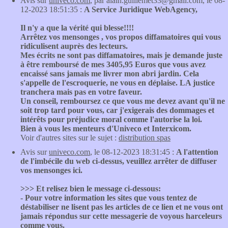
Avis sur
univeco.com
, par alain.guillemet33@gmail.com, le 08-
12-2023 18:51:35 :
A Service Juridique WebAgency,
Il n'y a que la vérité qui blesse!!!!
Arrêtez vos mensonges , vos propos diffamatoires qui vous
ridiculisent auprès des lecteurs.
Mes écrits ne sont pas diffamatoires, mais je demande juste
à être remboursé de mes 3405,95 Euros que vous avez
encaissé sans jamais me livrer mon abri jardin. Cela
s'appelle de l'escroquerie, ne vous en déplaise. LA justice
tranchera mais pas en votre faveur.
Un conseil, remboursez ce que vous me devez avant qu'il ne
soit trop tard pour vous, car j'exigerais des dommages et
intérêts pour préjudice moral comme l'autorise la loi.
Bien à vous les menteurs d'Univeco et Interxicom.
Voir d'autres sites sur le sujet :
distribution spas
Avis sur
univeco.com
, le 08-12-2023 18:31:45 :
A l'attention
de l'imbécile du web ci-dessus, veuillez arrêter de diffuser
vos mensonges ici.
>>> Et relisez bien le message ci-dessous:
- Pour votre information les sites que vous tentez de
déstabiliser ne lisent pas les articles de ce lien et ne vous ont
jamais répondus sur cette messagerie de voyous harceleurs
comme vous.