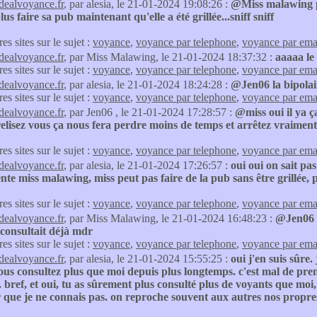
idealvoyance.fr
, par alesia, le 21-01-2024 19:08:26 :
@Miss malawing p
lus faire sa pub maintenant qu'elle a été grillée...sniff sniff
res sites sur le sujet :
voyance
,
voyance par telephone
,
voyance par ema
idealvoyance.fr
, par Miss Malawing, le 21-01-2024 18:37:32 :
aaaaa le
res sites sur le sujet :
voyance
,
voyance par telephone
,
voyance par ema
idealvoyance.fr
, par alesia, le 21-01-2024 18:24:28 :
@Jen06 la bipolair
res sites sur le sujet :
voyance
,
voyance par telephone
,
voyance par ema
idealvoyance.fr
, par Jen06 , le 21-01-2024 17:28:57 :
@miss oui il ya 
elisez vous ça nous fera perdre moins de temps et arrêtez vraiment
res sites sur le sujet :
voyance
,
voyance par telephone
,
voyance par ema
idealvoyance.fr
, par alesia, le 21-01-2024 17:26:57 :
oui oui on sait pa
nte miss malawing, miss peut pas faire de la pub sans être grillée, 
res sites sur le sujet :
voyance
,
voyance par telephone
,
voyance par ema
idealvoyance.fr
, par Miss Malawing, le 21-01-2024 16:48:23 :
@Jen06 ou
 consultait déjà mdr
res sites sur le sujet :
voyance
,
voyance par telephone
,
voyance par ema
idealvoyance.fr
, par alesia, le 21-01-2024 15:55:25 :
oui j'en suis sûre.
ous consultez plus que moi depuis plus longtemps. c'est mal de pre
. bref, et oui, tu as sûrement plus consulté plus de voyants que moi, 
 que je ne connais pas. on reproche souvent aux autres nos propre