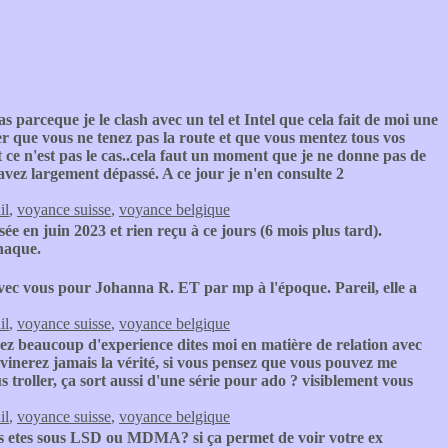
as parceque je le clash avec un tel et Intel que cela fait de moi une
er que vous ne tenez pas la route et que vous mentez tous vos
t ce n'est pas le cas..cela faut un moment que je ne donne pas de
'avez largement dépassé. A ce jour je n'en consulte 2
il
,
voyance suisse
,
voyance belgique
 en juin 2023 et rien reçu à ce jours (6 mois plus tard).
rnaque.
vec vous pour Johanna R. ET par mp à l'époque. Pareil, elle a
il
,
voyance suisse
,
voyance belgique
ez beaucoup d'experience dites moi en matière de relation avec
evinerez jamais la vérité, si vous pensez que vous pouvez me
troller, ça sort aussi d'une série pour ado ? visiblement vous
il
,
voyance suisse
,
voyance belgique
s etes sous LSD ou MDMA? si ça permet de voir votre ex