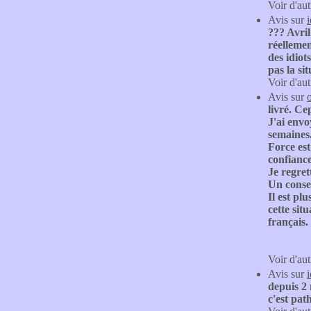
Voir d'aut
Avis sur
??? Avril
réellemen
des idiot
pas la si
Voir d'aut
Avis sur
livré. Ce
J'ai env
semaines
Force est
confiance
Je regret
Un consei
Il est pl
cette sit
français.
Voir d'aut
Avis sur
depuis 2 
c'est pa