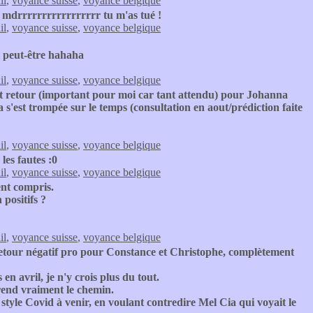
il
,
voyance suisse
,
voyance belgique
mdrrrrrrrrrrrrrrrrr tu m'as tué !
il
,
voyance suisse
,
voyance belgique
a peut-être hahaha
il
,
voyance suisse
,
voyance belgique
it retour (important pour moi car tant attendu) pour Johanna
'est trompée sur le temps (consultation en aout/prédiction faite
il
,
voyance suisse
,
voyance belgique
es fautes :0
il
,
voyance suisse
,
voyance belgique
ent compris.
positifs ?
il
,
voyance suisse
,
voyance belgique
retour négatif pro pour Constance et Christophe, complètement
n avril, je n'y crois plus du tout.
rend vraiment le chemin.
 style Covid à venir, en voulant contredire Mel Cia qui voyait le