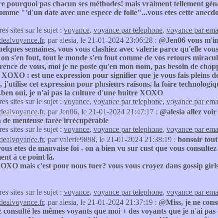
re pourquoi pas chacun ses méthodes! mais vraiment tellement géna
omme "'d'un date avec une espece de folle"...vous etes cette anecd
res sites sur le sujet :
voyance
,
voyance par telephone
,
voyance par ema
idealvoyance.fr
, par alesia, le 21-01-2024 23:06:28 :
@Jen06 vous m'ins
elques semaines, vous vous clashiez avec valerie parce qu'elle vous in
on s'en fout, tout le monde s'en fout comme de vos retours miracul
érence de vous, moi je ne poste qu'en mon nom, pas besoin de chopp
 XOXO : est une expression pour signifier que je vous fais pleins de 
 j'utilise cet expression pour plusieurs raisons, la foire technolog
..ben oui, je n'ai pas la culture d'une huitre XOXO
res sites sur le sujet :
voyance
,
voyance par telephone
,
voyance par ema
idealvoyance.fr
, par Jen06, le 21-01-2024 21:47:17 :
@alesia allez voir
n de menteuse tarée irrécupérable
res sites sur le sujet :
voyance
,
voyance par telephone
,
voyance par ema
idealvoyance.fr
, par valerie9898, le 21-01-2024 21:38:19 :
bonsoir tout
ous etes de mauvaise foi - on a bien vu sur cust que vous consultez
nt à ce point là.
OXO mais c'est pour nous tuer? vous vous croyez dans gossip girls?
res sites sur le sujet :
voyance
,
voyance par telephone
,
voyance par ema
idealvoyance.fr
, par alesia, le 21-01-2024 21:37:19 :
@Miss, je ne cons
 consulté les mêmes voyants que moi + des voyants que je n'ai pas