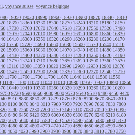
il
,
voyance suisse
,
voyance belgique
9080
19050
19020
18990
18960
18930
18900
18870
18840
18810
420
18390
18360
18330
18300
18270
18240
18210
18180
18150
760
17730
17700
17670
17640
17610
17580
17550
17520
17490
100
17070
17040
17010
16980
16950
16920
16890
16860
16830
440
16410
16380
16350
16320
16290
16260
16230
16200
16170
780
15750
15720
15690
15660
15630
15600
15570
15540
15510
120
15090
15060
15030
15000
14970
14940
14910
14880
14850
460
14430
14400
14370
14340
14310
14280
14250
14220
14190
800
13770
13740
13710
13680
13650
13620
13590
13560
13530
140
13110
13080
13050
13020
12990
12960
12930
12900
12870
480
12450
12420
12390
12360
12330
12300
12270
12240
12210
20
11790
11760
11730
11700
11670
11640
11610
11580
11550
0
11130
11100
11070
11040
11010
10980
10950
10920
10890
10860
470
10440
10410
10380
10350
10320
10290
10260
10230
10200
9750
9720
9690
9660
9630
9600
9570
9540
9510
9480
9450
9420
940
8910
8880
8850
8820
8790
8760
8730
8700
8670
8640
8610
130
8100
8070
8040
8010
7980
7950
7920
7890
7860
7830
7800
320
7290
7260
7230
7200
7170
7140
7110
7080
7050
7020
6990
510
6480
6450
6420
6390
6360
6330
6300
6270
6240
6210
6180
700
5670
5640
5610
5580
5550
5520
5490
5460
5430
5400
5370
890
4860
4830
4800
4770
4740
4710
4680
4650
4620
4590
4560
080
4050
4020
3990
3960
3930
3900
3870
3840
3810
3780
3750