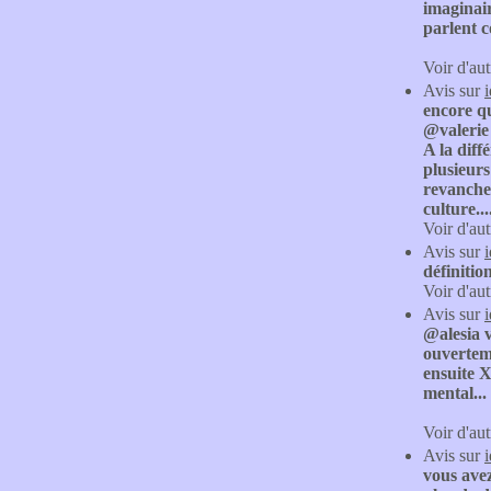
imaginai
parlent c
Voir d'aut
Avis sur
encore qu
@valerie 
A la diff
plusieurs
revanche,
culture..
Voir d'aut
Avis sur
définitio
Voir d'aut
Avis sur
@alesia v
ouverteme
ensuite X
mental...
Voir d'aut
Avis sur
vous avez