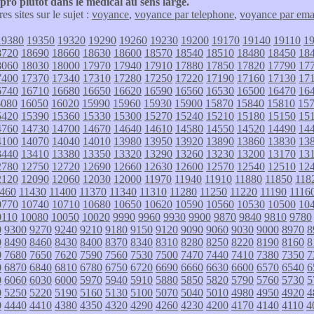
ro plutôt dans le médical au sens large.
res sites sur le sujet :
voyance
,
voyance par telephone
,
voyance par ema
19380
19350
19320
19290
19260
19230
19200
19170
19140
19110
1
8720
18690
18660
18630
18600
18570
18540
18510
18480
18450
18
8060
18030
18000
17970
17940
17910
17880
17850
17820
17790
17
7400
17370
17340
17310
17280
17250
17220
17190
17160
17130
17
6740
16710
16680
16650
16620
16590
16560
16530
16500
16470
16
6080
16050
16020
15990
15960
15930
15900
15870
15840
15810
15
5420
15390
15360
15330
15300
15270
15240
15210
15180
15150
15
4760
14730
14700
14670
14640
14610
14580
14550
14520
14490
14
4100
14070
14040
14010
13980
13950
13920
13890
13860
13830
13
3440
13410
13380
13350
13320
13290
13260
13230
13200
13170
13
2780
12750
12720
12690
12660
12630
12600
12570
12540
12510
12
2120
12090
12060
12030
12000
11970
11940
11910
11880
11850
118
460
11430
11400
11370
11340
11310
11280
11250
11220
11190
1116
0770
10740
10710
10680
10650
10620
10590
10560
10530
10500
10
0110
10080
10050
10020
9990
9960
9930
9900
9870
9840
9810
9780
0
9300
9270
9240
9210
9180
9150
9120
9090
9060
9030
9000
8970
8
0
8490
8460
8430
8400
8370
8340
8310
8280
8250
8220
8190
8160
8
0
7680
7650
7620
7590
7560
7530
7500
7470
7440
7410
7380
7350
7
0
6870
6840
6810
6780
6750
6720
6690
6660
6630
6600
6570
6540
6
0
6060
6030
6000
5970
5940
5910
5880
5850
5820
5790
5760
5730
5
0
5250
5220
5190
5160
5130
5100
5070
5040
5010
4980
4950
4920
4
0
4440
4410
4380
4350
4320
4290
4260
4230
4200
4170
4140
4110
4