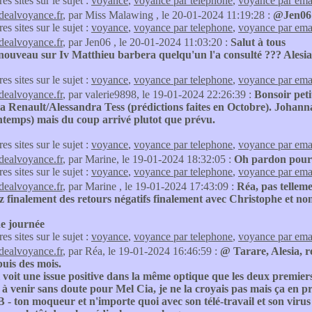
res sites sur le sujet :
voyance
,
voyance par telephone
,
voyance par ema
idealvoyance.fr
, par Miss Malawing , le 20-01-2024 11:19:28 :
@Jen06 
res sites sur le sujet :
voyance
,
voyance par telephone
,
voyance par ema
idealvoyance.fr
, par Jen06 , le 20-01-2024 11:03:20 :
Salut à tous
 nouveau sur Iv Matthieu barbera quelqu'un l'a consulté ??? Alesi
res sites sur le sujet :
voyance
,
voyance par telephone
,
voyance par ema
idealvoyance.fr
, par valerie9898, le 19-01-2024 22:26:39 :
Bonsoir pet
Renault/Alessandra Tess (prédictions faites en Octobre). Johanna s
ntemps) mais du coup arrivé plutot que prévu.
res sites sur le sujet :
voyance
,
voyance par telephone
,
voyance par ema
idealvoyance.fr
, par Marine, le 19-01-2024 18:32:05 :
Oh pardon pour l
res sites sur le sujet :
voyance
,
voyance par telephone
,
voyance par ema
idealvoyance.fr
, par Marine , le 19-01-2024 17:43:09 :
Réa, pas tellem
 finalement des retours négatifs finalement avec Christophe et non 
de journée
res sites sur le sujet :
voyance
,
voyance par telephone
,
voyance par ema
idealvoyance.fr
, par Réa, le 19-01-2024 16:46:59 :
@ Tarare, Alesia, 
uis des mois.
 voit une issue positive dans la même optique que les deux premiers e
à venir sans doute pour Mel Cia, je ne la croyais pas mais ça en p
B - ton moqueur et n'importe quoi avec son télé-travail et son virus