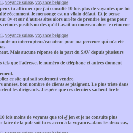
il
,
voyance suisse
,
voyance belgique
ux tu affirmer que j'ai consulté 10 fois plus de voyantes que toi
sulté récemment..le mensonge est un vilain défaut. Et je pense
sur 8v et sur d'autres sites alors arrête de prendre les gens pour
s retours positifs ou des qu'il t'avait un nouveau alors 'e retourne
il
,
voyance suisse
,
voyance belgique
andé un interrupteur/variateur pour ma perceuse qui m'a été
pas.
ment. Mais aucune réponse de la part du SAV depuis plusieurs
s tels que l'adresse, le numéro de téléphone et autres donnent
vement.
liez ce site qui sait seulement vendre.
urs années, bon nombre de clients se plaignent. Le plus triste dans
ortent les dirigeants. J'espère que ces derniers sachent lire le
10 fois moins de voyants que toi @jen et je ne consulte plus
 faire de la pub soit tu es accro à la voyance...dans les deux cas,