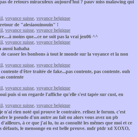
as de retours miraculeux aujourd'hui ? pauv miss malawing qui
il
,
voyance suisse
,
voyance belgique
 retour de "alesiaouinouin" !
il
,
voyance suisse
,
voyance belgique
e....à moins que...ce ne soit pas la vrai jen06 ^^
il
,
voyance suisse
,
voyance belgique
ça aussi hahaha
 de casser les bonbons à tout le monde sur la voyance et la non
il
,
voyance suisse
,
voyance belgique
s contente d'être traitée de fake...pas contente, pas contente. ouh
pas contente
il
,
voyance suisse
,
voyance belgique
i puis si on regarde l'affiche qu'elle s'est tapée sur cust, en
il
,
voyance suisse
,
voyance belgique
 je n'ai rien noté qui prouve le contraire. relisez le forum. c'est
ndre le pseudo d'un autre au fait ou alors vous avez un pb
d'ailleurs, à ce que j'ai lu, tu as consulté les mêmes que moi et ce
s défauts, le mensonge en est belle preuve. mdr ptdr xd XOXO,