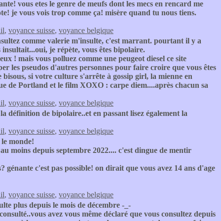
nte! vous etes le genre de meufs dont les mecs en rencard me
ote! je vous vois trop comme ça! misère quand tu nous tiens.
il
,
voyance suisse
,
voyance belgique
ultez comme valerie m'insulte, c'est marrant. pourtant il y a
sultait...oui, je répète, vous êtes bipolaire.
eux ! mais vous polluez comme une peugeot diesel ce site
er les pseudos d'autres personnes pour faire croire que vous êtes
bisous, si votre culture s'arrête à gossip girl, la mienne en
ique de Portland et le film XOXO : carpe diem....après chacun sa
il
,
voyance suisse
,
voyance belgique
 la définition de bipolaire..et en passant lisez également la
il
,
voyance suisse
,
voyance belgique
 le monde!
 au moins depuis septembre 2022.... c'est dingue de mentir
 génante c'est pas possible! on dirait que vous avez 14 ans d'age
il
,
voyance suisse
,
voyance belgique
ulte plus depuis le mois de décembre -_-
 consulté..vous avez vous même déclaré que vous consultez depuis