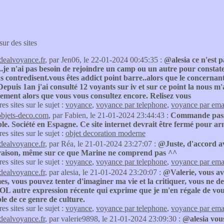
sur des sites
idealvoyance.fr
, par Jen06, le 22-01-2024 00:45:35 :
@alesia ce n'est p
..je n'ai pas besoin de rejoindre un camp ou un autre pour constat
s contredisent.vous êtes addict point barre..alors que le concernan
Depuis 1an j'ai consulté 12 voyants sur iv et sur ce point la nous m
ement alors que vous vous consultez encore. Relisez vous
res sites sur le sujet :
voyance
,
voyance par telephone
,
voyance par ema
objets-deco.com
, par Fabien, le 21-01-2024 23:44:43 :
Commande passée
le. Société en Espagne. Ce site internet devrait être fermé pour a
res sites sur le sujet :
objet decoration moderne
idealvoyance.fr
, par Réa, le 21-01-2024 23:27:07 :
@Juste, d'accord a
 raison, même sur ce que Marine ne comprend pas ^^
res sites sur le sujet :
voyance
,
voyance par telephone
,
voyance par ema
idealvoyance.fr
, par alesia, le 21-01-2024 23:20:07 :
@Valerie, vous av
s, vous pouvez tenter d'imaginer ma vie et la critiquer, vous ne d
OL autre expression récente qui exprime que je m'en régale de vous 
ible de ce genre de culture.
res sites sur le sujet :
voyance
,
voyance par telephone
,
voyance par ema
idealvoyance.fr
, par valerie9898, le 21-01-2024 23:09:30 :
@alesia vou