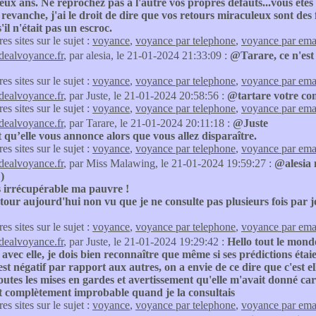
eux ans. Ne reprochez pas à l'autre vos propres défauts...vous êtes 
n revanche, j'ai le droit de dire que vos retours miraculeux sont des 
'il n'était pas un escroc.
res sites sur le sujet :
voyance
,
voyance par telephone
,
voyance par ema
idealvoyance.fr
, par alesia, le 21-01-2024 21:33:09 :
@Tarare, ce n'est
res sites sur le sujet :
voyance
,
voyance par telephone
,
voyance par ema
idealvoyance.fr
, par Juste, le 21-01-2024 20:58:56 :
@tartare votre com
res sites sur le sujet :
voyance
,
voyance par telephone
,
voyance par ema
idealvoyance.fr
, par Tarare, le 21-01-2024 20:11:18 :
@Juste
qu’elle vous annonce alors que vous allez disparaître.
res sites sur le sujet :
voyance
,
voyance par telephone
,
voyance par ema
idealvoyance.fr
, par Miss Malawing, le 21-01-2024 19:59:27 :
@alesia 
)
s irrécupérable ma pauvre !
tour aujourd'hui non vu que je ne consulte pas plusieurs fois par 
res sites sur le sujet :
voyance
,
voyance par telephone
,
voyance par ema
idealvoyance.fr
, par Juste, le 21-01-2024 19:29:42 :
Hello tout le mond
 avec elle, je dois bien reconnaître que même si ses prédictions étaie
st négatif par rapport aux autres, on a envie de ce dire que c'est e
outes les mises en gardes et avertissement qu'elle m'avait donné car t
it complètement improbable quand je la consultais
res sites sur le sujet :
voyance
,
voyance par telephone
,
voyance par ema