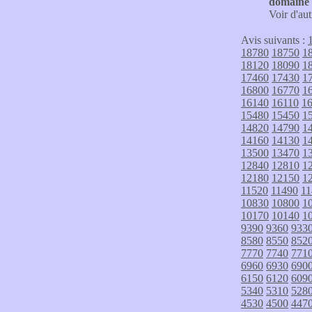
domaine p
Voir d'aut
Avis suivants :
18780
18750
1
18120
18090
1
17460
17430
1
16800
16770
1
16140
16110
1
15480
15450
1
14820
14790
1
14160
14130
1
13500
13470
1
12840
12810
1
12180
12150
1
11520
11490
11
10830
10800
1
10170
10140
1
9390
9360
933
8580
8550
852
7770
7740
771
6960
6930
690
6150
6120
609
5340
5310
528
4530
4500
447