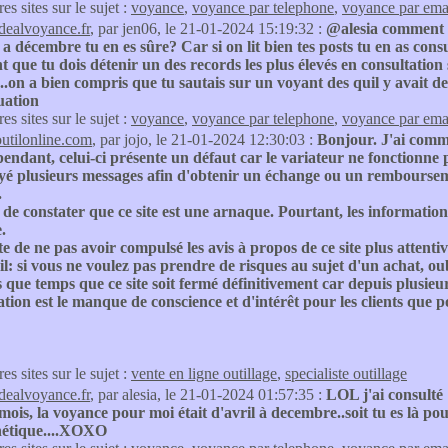
res sites sur le sujet :
voyance
,
voyance par telephone
,
voyance par ema
idealvoyance.fr
, par jen06, le 21-01-2024 15:19:32 :
@alesia comment pe
 a décembre tu en es sûre? Car si on lit bien tes posts tu en as con
t que tu dois détenir un des records les plus élevés en consultation 
s..on a bien compris que tu sautais sur un voyant des quil y avait de
tuation
res sites sur le sujet :
voyance
,
voyance par telephone
,
voyance par ema
outilonline.com
, par jojo, le 21-01-2024 12:30:03 :
Bonjour. J'ai comm
pendant, celui-ci présente un défaut car le variateur ne fonctionne 
oyé plusieurs messages afin d'obtenir un échange ou un rembourse
.
 de constater que ce site est une arnaque. Pourtant, les information
.
te de ne pas avoir compulsé les avis à propos de ce site plus attenti
l: si vous ne voulez pas prendre de risques au sujet d'un achat, oub
us que temps que ce site soit fermé définitivement car depuis plusie
uation est le manque de conscience et d'intérêt pour les clients que p
res sites sur le sujet :
vente en ligne outillage
,
specialiste outillage
idealvoyance.fr
, par alesia, le 21-01-2024 01:57:35 :
LOL j'ai consulté 
mois, la voyance pour moi était d'avril à decembre..soit tu es là pour
thétique....XOXO