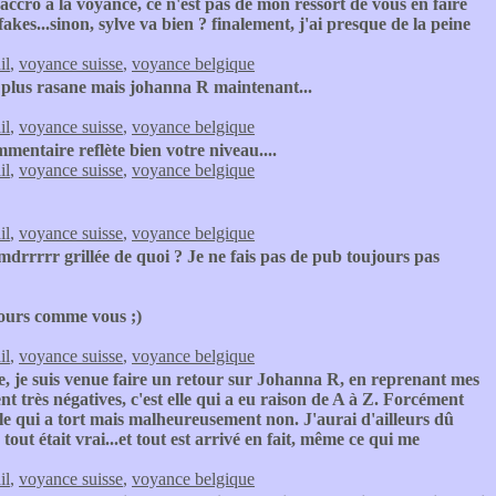
accro à la voyance, ce n'est pas de mon ressort de vous en faire
fakes...sinon, sylve va bien ? finalement, j'ai presque de la peine
il
,
voyance suisse
,
voyance belgique
 plus rasane mais johanna R maintenant...
il
,
voyance suisse
,
voyance belgique
mentaire reflète bien votre niveau....
il
,
voyance suisse
,
voyance belgique
il
,
voyance suisse
,
voyance belgique
mdrrrrr grillée de quoi ? Je ne fais pas de pub toujours pas
jours comme vous ;)
il
,
voyance suisse
,
voyance belgique
e, je suis venue faire un retour sur Johanna R, en reprenant mes
nt très négatives, c'est elle qui a eu raison de A à Z. Forcément
lle qui a tort mais malheureusement non. J'aurai d'ailleurs dû
out était vrai...et tout est arrivé en fait, même ce qui me
il
,
voyance suisse
,
voyance belgique