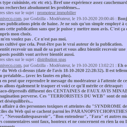
s type cuisiniste, etc etc etc). Bref une expérience assez cauchem
ous recherchez absolument les problèmes...
res sites sur le sujet :
promoteur immobilier
univeco.com
, par Godzilla - Modérateur, le 19-10-2020 20:00:46 :
Bonj
es publications plein de haine. Je ne suis qu'un simple employé à 
ns cette publication sans que je puisse y mettre mon avis. C'est ça ou
mpris mon choix.
m'en voulez pas . Ce n'est pas moi.
lus cultivé que cela. Peut-être pas le vrai auteur de la publication.
ientôt recevoir un mail de sa part et vous allez bientôt recevoir une
posts positifs vont arriver bientôt aussi.
res sites sur le sujet :
distribution spas
univeco.com
, par Godzilla - Modérateur, le 19-10-2020 13:02:21 :
Eh o
 du Web ci-dessus (date de l'avis 18-10-2020 22:28:32). Il est tellem
 préalable... (avec les fautes en plus).
on en peut que reprendre le message du modérateur à l'atte
 allons également le traquer et voici ce qu'il mérite ce détraqué:
aco-dépressifs diffusent des CENTAINES de FAUX AVIS MINABLES. I
imagination perverse. Ces "TERRORISTES DU WEB" sont de misérabl
et déséquilibrés...
n affaire à des personnes toxiques et atteintes du "SYNDROME
ciles du Web qui se cachent parmi les PARANOPSYCHOPATHES AN
", "Nevousfaitespasavoir", "Bon entendeur", "Fara" et autres malf
rs commentaires sont faux, honteux et ne concernent en rien 
grements.