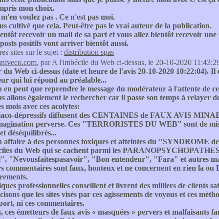
mpris mon choix.
m'en voulez pas . Ce n'est pas moi.
lus cultivé que cela. Peut-être pas le vrai auteur de la publication.
ientôt recevoir un mail de sa part et vous allez bientôt recevoir une
posts positifs vont arriver bientôt aussi.
res sites sur le sujet :
distribution spas
univeco.com
, par A l'imbécile du Web ci-dessus, le 20-10-2020 11:43:2
 du Web ci-dessus (date et heure de l'avis 20-10-2020 10:22:04). Il 
r qui lui répond au préalable...
on en peut que reprendre le message du modérateur à l'atte
 allons également le rechercher car il passe son temps à relayer de
s mois avec ces acolytes:
aco-dépressifs diffusent des CENTAINES de FAUX AVIS MINABLES. 
imagination perverse. Ces "TERRORISTES DU WEB" sont de misérabl
et déséquilibrés...
n affaire à des personnes toxiques et atteintes du "SYNDROME
ciles du Web qui se cachent parmi les PARANOPSYCHOPATHES AN
", "Nevousfaitespasavoir", "Bon entendeur", "Fara" et autres malf
rs commentaires sont faux, honteux et ne concernent en rien 
grements.
ques professionnelles conseillent et livrent des milliers de clients 
isons que les sites visés par ces agissements de voyous et ces méth
port, ni ces commentaires.
, ces émetteurs de faux avis « masquées » pervers et malfaisants fan