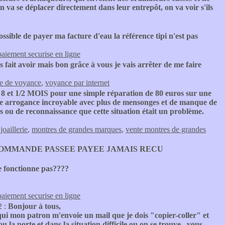
 On va se déplacer directement dans leur entrepôt, on va voir s'ils
ssible de payer ma facture d'eau la référence tipi n'est pas
paiement securise en ligne
s fait avoir mais bon grâce à vous je vais arrêter de me faire
te de voyance
,
voyance par internet
:
8 et 1/2 MOIS pour une simple réparation de 80 euros sur une
e arrogance incroyable avec plus de mensonges et de manque de
 ou de reconnaissance que cette situation était un problème.
joaillerie
,
montres de grandes marques
,
vente montres de grandes
COMMANDE PASSEE PAYEE JAMAIS RECU
e fonctionne pas????
paiement securise en ligne
2 :
Bonjour à tous,
qui mon patron m'envoie un mail que je dois "copier-coller" et
 la porte et dans la situation difficile ou on se trouve , vous