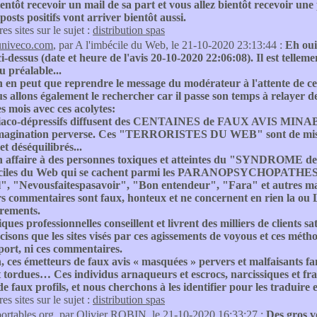
ientôt recevoir un mail de sa part et vous allez bientôt recevoir une
posts positifs vont arriver bientôt aussi.
res sites sur le sujet :
distribution spas
univeco.com
, par A l'imbécile du Web, le 21-10-2020 23:13:44 :
Eh oui
-dessus (date et heure de l'avis 20-10-2020 22:06:08). Il est tellem
 préalable...
on en peut que reprendre le message du modérateur à l'atte
 allons également le rechercher car il passe son temps à relayer de
s mois avec ces acolytes:
aco-dépressifs diffusent des CENTAINES de FAUX AVIS MINABLES. 
imagination perverse. Ces "TERRORISTES DU WEB" sont de misérabl
et déséquilibrés...
n affaire à des personnes toxiques et atteintes du "SYNDROME
ciles du Web qui se cachent parmi les PARANOPSYCHOPATHES AN
", "Nevousfaitespasavoir", "Bon entendeur", "Fara" et autres malf
rs commentaires sont faux, honteux et ne concernent en rien 
grements.
ques professionnelles conseillent et livrent des milliers de clients 
isons que les sites visés par ces agissements de voyous et ces méth
port, ni ces commentaires.
, ces émetteurs de faux avis « masquées » pervers et malfaisants fan
t tordues… Ces individus arnaqueurs et escrocs, narcissiques et fr
de faux profils, et nous cherchons à les identifier pour les traduire e
res sites sur le sujet :
distribution spas
portables.org
, par Olivier ROBIN, le 21-10-2020 16:33:27 :
Des gros v