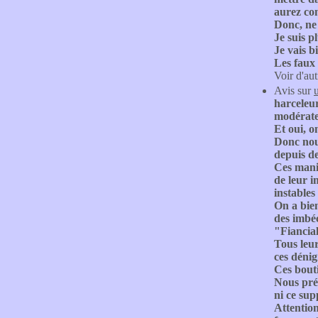
aurez co
Donc, ne 
Je suis p
Je vais b
Les faux 
Voir d'aut
Avis sur
harceleur
modérateu
Et oui, 
Donc nous
depuis de
Ces mani
de leur 
instables 
On a bie
des imbé
"Fiancial
Tous leu
ces déni
Ces bouti
Nous préc
ni ce sup
Attention