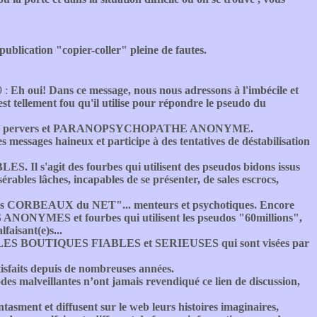
 publication "copier-coller" pleine de fautes.
9 :
Eh oui! Dans ce message, nous nous adressons à l'imbécile et
est tellement fou qu'il utilise pour répondre le pseudo du
nte de ce pervers et PARANOPSYCHOPATHE ANONYME.
s messages haineux et participe à des tentatives de déstabilisation
Il s'agit des fourbes qui utilisent des pseudos bidons issus
es lâches, incapables de se présenter, de sales escrocs,
 des CORBEAUX du NET"... menteurs et psychotiques. Encore
ONYMES et fourbes qui utilisent les pseudos "60millions",
aisant(e)s...
la ou LES BOUTIQUES FIABLES et SERIEUSES qui sont visées par
satisfaits depuis de nombreuses années.
odes malveillantes n’ont jamais revendiqué ce lien de discussion,
tasment et diffusent sur le web leurs histoires imaginaires,