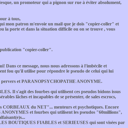
ardesque, un promoteur qui a pignon sur rue à éviter absolument,
our à tous,
qui mon patron m'envoie un mail que je dois "copier-coller" et
 la porte et dans la situation difficile ou on se trouve , vous
 publication "copier-coller".
ui! Dans ce message, nous nous adressons à l'imbécile et
ent fou qu'il utilise pour répondre le pseudo de celui qui lui
nte de ce pervers et PARANOPSYCHOPATHE ANONYME.
l s'agit des fourbes qui utilisent ces pseudos bidons issus
es lâches et incapables de se présenter, de sales escrocs,
 des CORBEAUX du NET"... menteurs et psychotiques. Encore
ONYMES et fourbes qui utilisent les pseudos "60millions",
aisant(e)s...
la ou LES BOUTIQUES FIABLES et SERIEUSES qui sont visées par