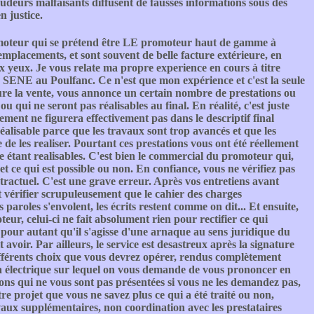
audeurs malfaisants diffusent de fausses informations sous des
n justice.
teur qui se prétend être LE promoteur haut de gamme à
mplacements, et sont souvent de belle facture extérieure, en
aux yeux. Je vous relate ma propre experience en cours à titre
E au Poulfanc. Ce n'est que mon expérience et c'est la seule
ure la vente, vous annonce un certain nombre de prestations ou
 qui ne seront pas réalisables au final. En réalité, c'est juste
ment ne figurera effectivement pas dans le descriptif final
réalisable parce que les travaux sont trop avancés et que les
e les realiser. Pourtant ces prestations vous ont été réellement
me étant realisables. C'est bien le commercial du promoteur qui,
 et ce qui est possible ou non. En confiance, vous ne vérifiez pas
ntractuel. C'est une grave erreur. Après vos entretiens avant
et vérifier scrupuleusement que le cahier des charges
paroles s'envolent, les écrits restent comme on dit... Et ensuite,
r, celui-ci ne fait absolument rien pour rectifier ce qui
our autant qu'il s'agisse d'une arnaque au sens juridique du
avoir. Par ailleurs, le service est desastreux après la signature
 différents choix que vous devrez opérer, rendus complètement
ma électrique sur lequel on vous demande de vous prononcer en
tions qui ne vous sont pas présentées si vous ne les demandez pas,
e projet que vous ne savez plus ce qui a été traité ou non,
vaux supplémentaires, non coordination avec les prestataires