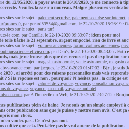
re du 12/05/2020, à payer avant le 26/10/2020. je me connecte à t
 correcte. Veuillez la saisir à nouveau. Malgré plusieures vérifica
res sites sur le sujet :
paiement securise
,
paiement securise sur internet
,
urfpronos.fr
, par gerard59554@gmail.com, le 22-10-2020 15:26:19 :
fi
res sites sur le sujet :
paris turf
auto4a.com
, par Camille, le 22-10-2020 09:33:07 :
idem pour moi
 toile bâche le 21 septembre, argent empoché, rien de livré et au
res sites sur le sujet :
voitures anciennes
,
forum voitures anciennes
,
piec
boutique.science-et-vie.com
, par Dan's, le 22-10-2020 08:43:05 :
Est-ce
ants, mais je ne trouve plus que des revues et pas d'explication sur 
res sites sur le sujet :
magasin astronomie
,
vente astronomie
,
magasin c
babyvoyance.com
, par jacques, le 22-10-2020 01:47:02 :
Bjr , je suis
 2020 , ai arrêté pour des raisons personnelles mais vais reprendre 
fait ? Si la réponse est non , pourquoi? N'hésitez pas , la critique est
res sites sur le sujet :
cabinet de voyance
,
voyance
,
consultation voyanc
ions de voyance
,
voyance par email
,
voyance audiotel
univeco.com
, par A l'imbécile du Web, le 21-10-2020 23:27:12 :
Bonjou
es publications plein de haine. Je ne suis qu'un simple employé à 
ns cette publication sans que je puisse y mettre mon avis. C'est ça ou
mpris mon choix.
m'en voulez pas . Ce n'est pas moi.
lus cultivé que cela. Peut-être pas le vrai auteur de la publication.