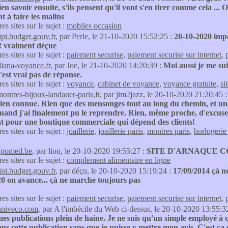
ien savoir ensuite, s'ils pensent qu'il vont s'en tirer comme cela ...
t à faire les malins
res sites sur le sujet :
mobiles occasion
tipi.budget.gouv.fr
, par Perle, le 21-10-2020 15:52:25 :
20-10-2020 impo
!! vraiment déçue
res sites sur le sujet :
paiement securise
,
paiement securise sur internet
,
diana-voyance.fr
, par Joe, le 21-10-2020 14:20:39 :
Moi aussi je me sui
c'est vrai pas de réponse.
res sites sur le sujet :
voyance
,
cabinet de voyance
,
voyance gratuite
,
si
montres-bijoux-landauer-paris.fr
, par jim2jazz, le 20-10-2020 21:20:45 
ien connue. Rien que des mensonges tout au long du chemin, et un
uand j'ai finalement pu le reprendre. Rien, même proche, d'excuses
 pour une boutique commerciale qui dépend des clients!
res sites sur le sujet :
joaillerie
,
joaillerie paris
,
montres paris
,
horlogerie 
apomed.be
, par lion, le 20-10-2020 19:55:27 :
SITE D'ARNAQUE 
res sites sur le sujet :
complement alimentaire en ligne
tipi.budget.gouv.fr
, par déçu, le 20-10-2020 15:19:24 :
17/09/2014 çà n
20 on avance... çà ne marche toujours pas
res sites sur le sujet :
paiement securise
,
paiement securise sur internet
,
univeco.com
, par A l'imbécile du Web ci-dessus, le 20-10-2020 13:55:3
es publications plein de haine. Je ne suis qu'un simple employé à 
ns cette publication sans que je puisse y mettre mon avis. C'est ça ou