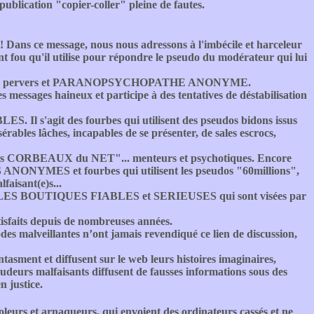
 publication "copier-coller" pleine de fautes.
! Dans ce message, nous nous adressons à l'imbécile et harceleur
ent fou qu'il utilise pour répondre le pseudo du modérateur qui lui
nte de ce pervers et PARANOPSYCHOPATHE ANONYME.
s messages haineux et participe à des tentatives de déstabilisation
Il s'agit des fourbes qui utilisent des pseudos bidons issus
es lâches, incapables de se présenter, de sales escrocs,
 des CORBEAUX du NET"... menteurs et psychotiques. Encore
ONYMES et fourbes qui utilisent les pseudos "60millions",
aisant(e)s...
la ou LES BOUTIQUES FIABLES et SERIEUSES qui sont visées par
satisfaits depuis de nombreuses années.
odes malveillantes n’ont jamais revendiqué ce lien de discussion,
tasment et diffusent sur le web leurs histoires imaginaires,
audeurs malfaisants diffusent de fausses informations sous des
n justice.
oleurs et arnaqueurs, qui envoient des ordinateurs cassés et ne