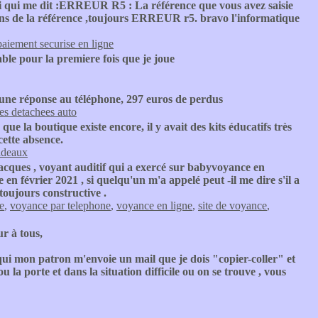
ipi qui me dit :ERREUR R5 : La référence que vous avez saisie
tions de la référence ,toujours ERREUR r5. bravo l'informatique
paiement securise en ligne
able pour la premiere fois que je joue
cune réponse au téléphone, 297 euros de perdus
es detachees auto
 que la boutique existe encore, il y avait des kits éducatifs très
cette absence.
adeaux
 Jacques , voyant auditif qui a exercé sur babyvoyance en
en février 2021 , si quelqu'un m'a appelé peut -il me dire s'il a
 toujours constructive .
e
,
voyance par telephone
,
voyance en ligne
,
site de voyance
,
r à tous,
qui mon patron m'envoie un mail que je dois "copier-coller" et
 la porte et dans la situation difficile ou on se trouve , vous