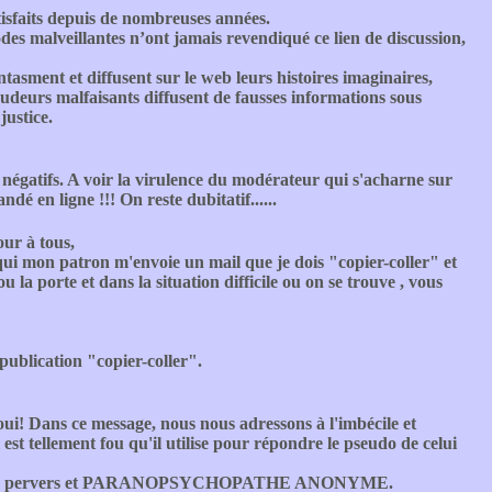
satisfaits depuis de nombreuses années.
odes malveillantes n’ont jamais revendiqué ce lien de discussion,
tasment et diffusent sur le web leurs histoires imaginaires,
audeurs malfaisants diffusent de fausses informations sous
justice.
s négatifs. A voir la virulence du modérateur qui s'acharne sur
ndé en ligne !!! On reste dubitatif......
ur à tous,
qui mon patron m'envoie un mail que je dois "copier-coller" et
 la porte et dans la situation difficile ou on se trouve , vous
 publication "copier-coller".
ui! Dans ce message, nous nous adressons à l'imbécile et
est tellement fou qu'il utilise pour répondre le pseudo de celui
nte de ce pervers et PARANOPSYCHOPATHE ANONYME.