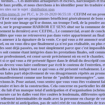
t tordues… Ces individus arnaqueurs et escrocs, narcissiques et fr
de faux profils, et nous cherchons à les identifier pour les traduire e
res sites sur le sujet :
distribution spas
cefim-immo.fr
, par PLC, le 20-10-2020 06:55:18 :
CEFIM est un promo
'il est vrai que ses programmes bénéficient généralement de bons e
'est juste une image qu'il se donne, un trompe l'oeil, de la poudre 
e, sur le programme HARBOR ET SENS situé sur la commune de SEN
ainement la dernière) avec CEFIM... Le commercial, avant de concl
ilités que vous ne retrouverez pas dans votre appartement au final ou
 amener à la signature de la vente. Ce qui vous a été annoncé orale
el, ou on vous dira que finalement ça n'est pas réalisable, ou plus 
 sont déjà passées, ou tout simplement parce que c'est impossible d
s soit comme étant intégrées dans les prestations finales, soit com
ue professionnel, est censé savoir précisément où en est le chantier,
 si ce qui vous a été présenté figure dans le détail du descriptif co
us devrez vous faire confirmer par écrit le contenu de l'entretien, 
elles a bien intégré tout ce qui vous a été présenté verbalement. Les 
s faites part objectivement de vos désagréments répétés au promoteu
 manifestement comme une forme de "publicité mensongère", sans p
cisons-le. Pour autant, vous sentez que vous vous êtes vraiment fait 
otaire et lors de la construction. Cela concerne en particulier les
 du fait d'un manque total d'anticipation et d'organisation (sché
ournée car les dalles vont être coulées le lendemain, différentes op
tellement interminables de mails avec la personne en charge de votr
oactivité ni anticipation, pas de suivi réel de vos demandes de tra