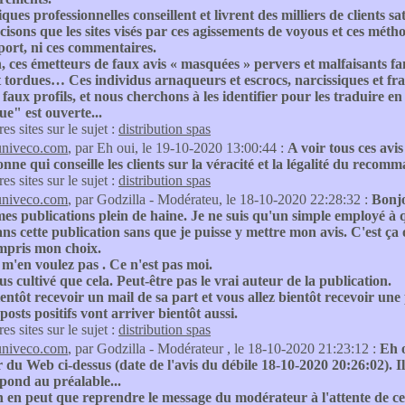
ques professionnelles conseillent et livrent des milliers de clients 
isons que les sites visés par ces agissements de voyous et ces méth
port, ni ces commentaires.
, ces émetteurs de faux avis « masquées » pervers et malfaisants fan
t tordues… Ces individus arnaqueurs et escrocs, narcissiques et fr
 faux profils, et nous cherchons à les identifier pour les traduire en 
e" est ouverte...
res sites sur le sujet :
distribution spas
univeco.com
, par Eh oui, le 19-10-2020 13:00:44 :
A voir tous ces avi
nne qui conseille les clients sur la véracité et la légalité du recomma
res sites sur le sujet :
distribution spas
univeco.com
, par Godzilla - Modérateu, le 18-10-2020 22:28:32 :
Bonjo
es publications plein de haine. Je ne suis qu'un simple employé à 
ns cette publication sans que je puisse y mettre mon avis. C'est ça ou
mpris mon choix.
m'en voulez pas . Ce n'est pas moi.
lus cultivé que cela. Peut-être pas le vrai auteur de la publication.
ientôt recevoir un mail de sa part et vous allez bientôt recevoir une
posts positifs vont arriver bientôt aussi.
res sites sur le sujet :
distribution spas
univeco.com
, par Godzilla - Modérateur , le 18-10-2020 21:23:12 :
Eh o
 du Web ci-dessus (date de l'avis du débile 18-10-2020 20:26:02). Il 
épond au préalable...
on en peut que reprendre le message du modérateur à l'atte