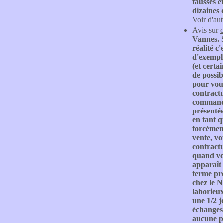
fausses e
dizaines 
Voir d'aut
Avis sur
Vannes. S
réalité c
d'exempl
(et cert
de possib
pour vous
contractu
commandes
présentée
en tant q
forcément
vente, vo
contractu
quand vou
apparaît
terme pre
chez le N
laborieux
une 1/2 j
échanges 
aucune pr