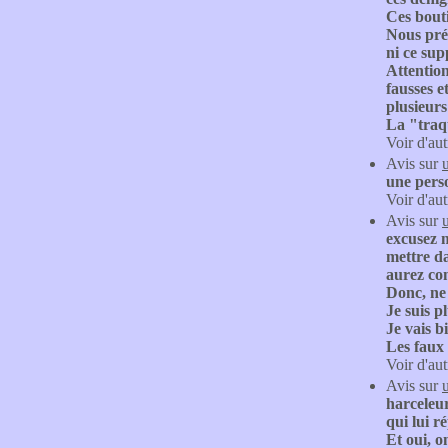
Ces bouti
Nous préc
ni ce sup
Attention
fausses e
plusieurs
La "traqu
Voir d'aut
Avis sur
une perso
Voir d'aut
Avis sur
excusez m
mettre da
aurez co
Donc, ne 
Je suis p
Je vais b
Les faux 
Voir d'aut
Avis sur
harceleur
qui lui r
Et oui, 