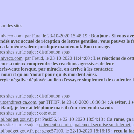
sur des sites
univeco.com
, par Fara, le 23-10-2020 15:48:19 :
Bonjour . Si vous av
és avec accusé de réception de lettres gentilles , vous pouvez le fa
ça a la même valeur juridique maintenant. Bon courage.
res sites sur le sujet :
distribution spas
univeco.com
, par Freud, le 23-10-2020 11:44:00 :
Les réactions de cet
nce à mieux comprendre les réactions agressives de leur
près-vente lorsque, par miracle, on arrive à les contacter.
 nourrit qu'au Yaourt pour qu'ils mordent ainsi.
rgie négative déployée au lieu d'essayer simplement de contenter le
res sites sur le sujet :
distribution spas
autoendirect-ca.com
, par TITI07, le 23-10-2020 10:30:34 :
A éviter, 1
éfaut), je leur ai téléphoné mais il n'on rien voulu savoir.
res sites sur le sujet :
cote auto
tipi.budget.gouv.fr
, par Pask56, le 22-10-2020 18:54:18 :
Ca rame, ça r
res sites sur le sujet :
paiement securise
,
paiement securise sur internet
,
tipi.budget.gouv.fr
, par gege57100, le 22-10-2020 18:16:15 :
reçu la fa