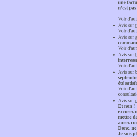
une factu
n’est pas
Voir d'aut
Avis sur
t
Voir d'aut
Avis sur
commandé
Voir d'aut
Avis sur
interress
Voir d'aut
Avis sur
septembre
été satis
Voir d'aut
consultat
Avis sur
Et non !
excusez m
mettre da
aurez co
Donc, ne 
Je suis p