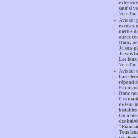
extérieur
sauf si v
Voir d'aut
Avis sur
excusez m
mettre da
aurez co
Donc, ne 
Je suis p
Je vais b
Les faux 
Voir d'aut
Avis sur
harceleur
répond au
Et oui, 
Donc nous
Ces mani
de leur 
instables 
On a bie
des imbé
"Fiancial
Tous leu
ces déni