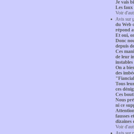
Je vais b
Les faux 
Voir d'aut
Avis sur
du Web ci
répond au
Et oui, 
Donc nous
depuis de
Ces mani
de leur 
instables 
On a bie
des imbé
"Fiancial
Tous leu
ces déni
Ces bouti
Nous préc
ni ce sup
Attention
fausses e
dizaines 
Voir d'aut
Avis sur