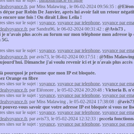
res sites sur le sujet :
parapharmacie en ligne
idealvoyance.fr
, par Miss Malawing , le 06-02-2024 09:56:35 :
@Eléonor
s déçue par Robin De Janvier, après lui avoir fait un retour négati
 encore une fois ! On dirait Lilou Leila !
res sites sur le sujet :
voyance
,
voyance par telephone
,
voyance par ema
idealvoyance.fr
, par Sandra96, le 06-02-2024 00:31:42 :
@Avis73 ,
 je n’avais plus accès au forum sur mon téléphone mon adresse ip 
n 5G.
res sites sur le sujet :
voyance
,
voyance par telephone
,
voyance par ema
idealvoyance.fr
, par avis73, le 06-02-2024 00:17:51 :
@Miss Malawing je
ujourd'hui. Dimanche j'ai voulu revenir ici et je n'avais plus accès au
là pourquoi je présume que mon IP est bloquée.
hez Orange en fibre
res sites sur le sujet :
voyance
,
voyance par telephone
,
voyance par ema
idealvoyance.fr
, par Eléonore , le 05-02-2024 20:20:48 :
Victoria B. n'
res sites sur le sujet :
voyance
,
voyance par telephone
,
voyance par ema
idealvoyance.fr
, par Miss Malawing , le 05-02-2024 17:38:08 :
@avis73
ouvez-vous savoir que votre adresse IP est bloquée si vous ne lise
res sites sur le sujet :
voyance
,
voyance par telephone
,
voyance par ema
idealvoyance.fr
, par avis73, le 05-02-2024 12:32:33 :
ps:cela fonctionna
res sites sur le sujet :
voyance
,
voyance par telephone
,
voyance par ema