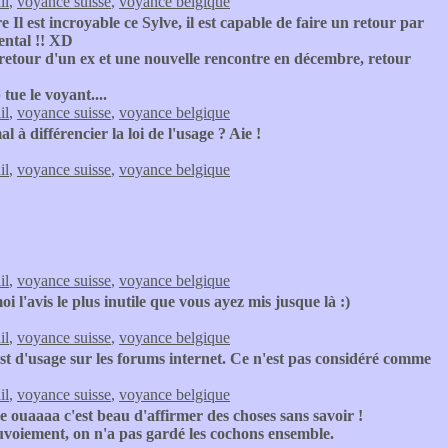
il
,
voyance suisse
,
voyance belgique
l est incroyable ce Sylve, il est capable de faire un retour par
mental !! XD
le retour d'un ex et une nouvelle rencontre en décembre, retour
tue le voyant....
il
,
voyance suisse
,
voyance belgique
 à différencier la loi de l'usage ? Aie !
il
,
voyance suisse
,
voyance belgique
il
,
voyance suisse
,
voyance belgique
 l'avis le plus inutile que vous ayez mis jusque là :)
il
,
voyance suisse
,
voyance belgique
st d'usage sur les forums internet. Ce n'est pas considéré comme
il
,
voyance suisse
,
voyance belgique
ouaaaa c'est beau d'affirmer des choses sans savoir !
ouvoiement, on n'a pas gardé les cochons ensemble.