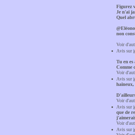
Figurez v
Je n'ai j
Quel abru
@Eléonore
non const
Voir d'aut
Avis sur
Tu en es
Comme c
Voir d'aut
Avis sur
haineux, 
D'ailleur
Voir d'aut
Avis sur
que de re
j'aimerai
Voir d'aut
Avis sur
Voir d'aut