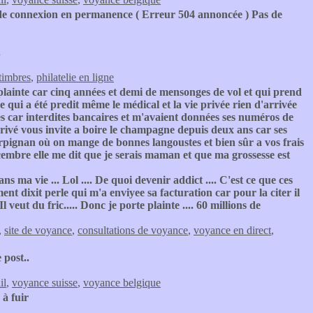
e connexion en permanence ( Erreur 504 annoncée ) Pas de
.
timbres
,
philatelie en ligne
plainte car cinq années et demi de mensonges de vol et qui prend
ce qui a été predit même le médical et la vie privée rien d'arrivée
res car interdites bancaires et m'avaient données ses numéros de
rivé vous invite a boire le champagne depuis deux ans car ses
erpignan où on mange de bonnes langoustes et bien sûr a vos frais
décembre elle me dit que je serais maman et que ma grossesse est
 ma vie ... Lol .... De quoi devenir addict .... C'est ce que ces
t dixit perle qui m'a enviyee sa facturation car pour la citer il
 veut du fric..... Donc je porte plainte .... 60 millions de
,
site de voyance
,
consultations de voyance
,
voyance en direct
,
 post..
il
,
voyance suisse
,
voyance belgique
 à fuir