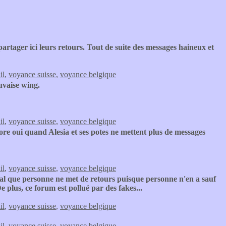
rtager ici leurs retours. Tout de suite des messages haineux et
il
,
voyance suisse
,
voyance belgique
vaise wing.
il
,
voyance suisse
,
voyance belgique
e oui quand Alesia et ses potes ne mettent plus de messages
il
,
voyance suisse
,
voyance belgique
 que personne ne met de retours puisque personne n'en a sauf
e plus, ce forum est pollué par des fakes...
il
,
voyance suisse
,
voyance belgique
il
,
voyance suisse
,
voyance belgique