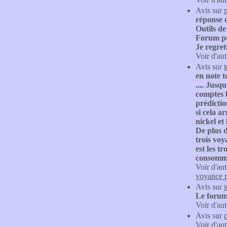
Avis sur
réponse d
Outils de
Forum pou
Je regret
Voir d'aut
Avis sur
en note t
.... Jusq
comptes b
prédictio
si cela a
nickel et
De plus d
trois voy
est les t
consommat
Voir d'aut
voyance p
Avis sur
Le forum
Voir d'aut
Avis sur
Voir d'aut