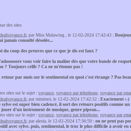
sur des sites
idealvoyance.fr
, par Miss Malawing , le 12-02-2024 17:42:43 :
Bonjour
 ai jamais consulté désolée...
 du coup des preuves que ce que je dis est faux ?
'adooooore vous voir faire la maline dès que votre bande de roquet
nu ? Toujours celib ? Ca ne m'étonne pas !
 retour par mois sur le sentimental en quoi c'est étrange ? Pas beau 
res sites sur le sujet :
voyance
,
voyance par telephone
,
voyance par ema
idealvoyance.fr
, par minimoi, le 12-02-2024 17:42:32 :
Exactement :-)
e sylve est super bien cadencé, il sort des retours positifs comme 
t jouer d'un instrument de musique, genre pipeau...
res sites sur le sujet :
voyance
,
voyance par telephone
,
voyance par ema
idealvoyance.fr
, par alesia, le 12-02-2024 17:36:59 :
on ne peut pas pos
sitif avec sylve. puis, sentimental, le truc le plus difficile à a