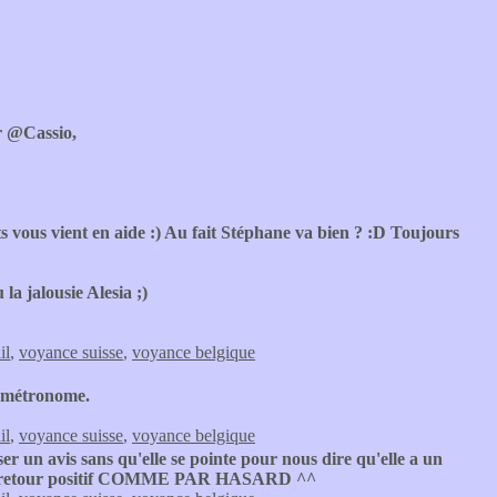
 @Cassio,
s vous vient en aide :) Au fait Stéphane va bien ? :D Toujours
la jalousie Alesia ;)
il
,
voyance suisse
,
voyance belgique
un métronome.
il
,
voyance suisse
,
voyance belgique
er un avis sans qu'elle se pointe pour nous dire qu'elle a un
voir en retour positif COMME PAR HASARD ^^