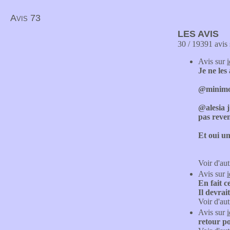
Avis 73
LES AVIS
30 / 19391 avis 
Avis sur
Je ne les
@minimoi
@alesia j
pas reve
Et oui un
Voir d'aut
Avis sur
En fait c
Il devrai
Voir d'aut
Avis sur
retour po