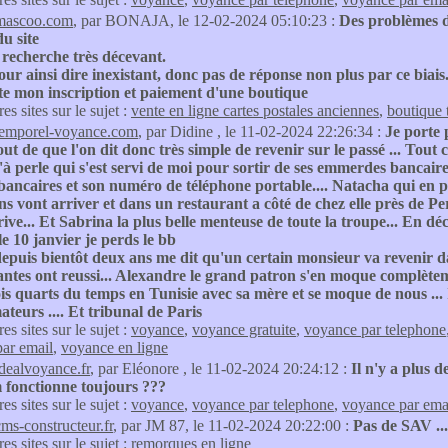
mascoo.com
, par BONAJA, le 12-02-2024 05:10:23 :
Des problèmes d
u site
 recherche très décevant.
r ainsi dire inexistant, donc pas de réponse non plus par ce biais
te mon inscription et paiement d'une boutique
res sites sur le sujet :
vente en ligne cartes postales anciennes
,
boutique 
temporel-voyance.com
, par Didine , le 11-02-2024 22:26:34 :
Je porte 
out de que l'on dit donc très simple de revenir sur le passé ... Tout 
u'à perle qui s'est servi de moi pour sortir de ses emmerdes bancai
ancaires et son numéro de téléphone portable.... Natacha qui en p
ns vont arriver et dans un restaurant a côté de chez elle près de P
rrive... Et Sabrina la plus belle menteuse de toute la troupe... En 
 le 10 janvier je perds le bb
epuis bientôt deux ans me dit qu'un certain monsieur va revenir dans
antes ont reussi... Alexandre le grand patron s'en moque complètemen
rois quarts du temps en Tunisie avec sa mère et se moque de nous ... Il
eurs .... Et tribunal de Paris
res sites sur le sujet :
voyance
,
voyance gratuite
,
voyance par telephone
ar email
,
voyance en ligne
idealvoyance.fr
, par Eléonore , le 11-02-2024 20:24:12 :
Il n'y a plus de
 fonctionne toujours ???
res sites sur le sujet :
voyance
,
voyance par telephone
,
voyance par ema
cms-constructeur.fr
, par JM 87, le 11-02-2024 20:22:00 :
Pas de SAV ...
res sites sur le sujet :
remorques en ligne