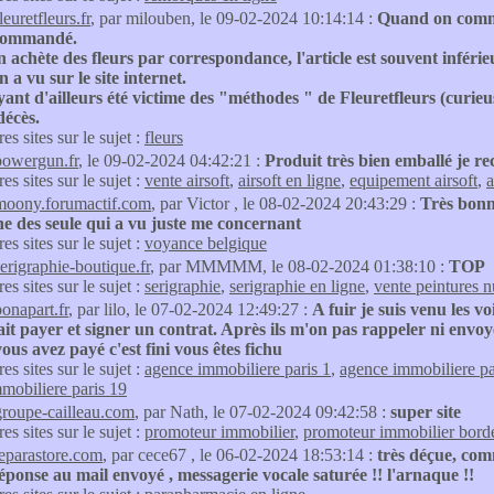
leuretfleurs.fr
, par milouben, le 09-02-2024 10:14:14 :
Quand on comma
e commandé.
achète des fleurs par correspondance, l'article est souvent inféri
n a vu sur le site internet.
yant d'ailleurs été victime des "méthodes " de Fleuretfleurs (curie
décès.
res sites sur le sujet :
fleurs
powergun.fr
, le 09-02-2024 04:42:21 :
Produit très bien emballé je 
res sites sur le sujet :
vente airsoft
,
airsoft en ligne
,
equipement airsoft
,
a
moony.forumactif.com
, par Victor , le 08-02-2024 20:43:29 :
Très bonne
ne des seule qui a vu juste me concernant
res sites sur le sujet :
voyance belgique
serigraphie-boutique.fr
, par MMMMM, le 08-02-2024 01:38:10 :
TOP
res sites sur le sujet :
serigraphie
,
serigraphie en ligne
,
vente peintures 
bonapart.fr
, par lilo, le 07-02-2024 12:49:27 :
A fuir je suis venu les v
ait payer et signer un contrat. Après ils m'on pas rappeler ni envoye
vous avez payé c'est fini vous êtes fichu
res sites sur le sujet :
agence immobiliere paris 1
,
agence immobiliere pa
mobiliere paris 19
groupe-cailleau.com
, par Nath, le 07-02-2024 09:42:58 :
super site
res sites sur le sujet :
promoteur immobilier
,
promoteur immobilier bord
leparastore.com
, par cece67 , le 06-02-2024 18:53:14 :
très déçue, com
ponse au mail envoyé , messagerie vocale saturée !! l'arnaque !!