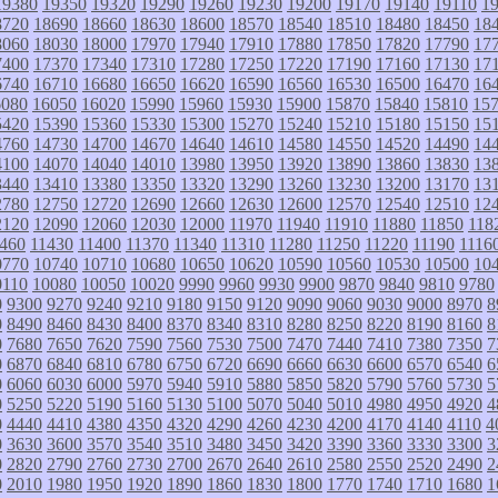
19380
19350
19320
19290
19260
19230
19200
19170
19140
19110
1
8720
18690
18660
18630
18600
18570
18540
18510
18480
18450
18
8060
18030
18000
17970
17940
17910
17880
17850
17820
17790
17
7400
17370
17340
17310
17280
17250
17220
17190
17160
17130
17
6740
16710
16680
16650
16620
16590
16560
16530
16500
16470
16
6080
16050
16020
15990
15960
15930
15900
15870
15840
15810
15
5420
15390
15360
15330
15300
15270
15240
15210
15180
15150
15
4760
14730
14700
14670
14640
14610
14580
14550
14520
14490
14
4100
14070
14040
14010
13980
13950
13920
13890
13860
13830
13
3440
13410
13380
13350
13320
13290
13260
13230
13200
13170
13
2780
12750
12720
12690
12660
12630
12600
12570
12540
12510
12
2120
12090
12060
12030
12000
11970
11940
11910
11880
11850
118
460
11430
11400
11370
11340
11310
11280
11250
11220
11190
1116
0770
10740
10710
10680
10650
10620
10590
10560
10530
10500
10
0110
10080
10050
10020
9990
9960
9930
9900
9870
9840
9810
9780
0
9300
9270
9240
9210
9180
9150
9120
9090
9060
9030
9000
8970
8
0
8490
8460
8430
8400
8370
8340
8310
8280
8250
8220
8190
8160
8
0
7680
7650
7620
7590
7560
7530
7500
7470
7440
7410
7380
7350
7
0
6870
6840
6810
6780
6750
6720
6690
6660
6630
6600
6570
6540
6
0
6060
6030
6000
5970
5940
5910
5880
5850
5820
5790
5760
5730
5
0
5250
5220
5190
5160
5130
5100
5070
5040
5010
4980
4950
4920
4
0
4440
4410
4380
4350
4320
4290
4260
4230
4200
4170
4140
4110
4
0
3630
3600
3570
3540
3510
3480
3450
3420
3390
3360
3330
3300
3
0
2820
2790
2760
2730
2700
2670
2640
2610
2580
2550
2520
2490
2
0
2010
1980
1950
1920
1890
1860
1830
1800
1770
1740
1710
1680
1