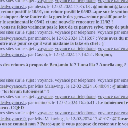
res sites sur le sujet :
voyance
,
voyance par telephone
,
voyance par ema
idealvoyance.fr
, par alesia, le 12-02-2024 17:35:18 :
@minimoi @tarare I
 retour positif le 10/01, un retour positif le 05/02...que sur le senti
 de stopper de se foutre de la gueule des gens...retour positif pour 
ur le sentimental le 05/02 et une nouvelle rencontre le 12/02 !
, vous ne faites vraiment pas le jeux de ce pauvre sylve, trop de pub 
res sites sur le sujet :
voyance
,
voyance par telephone
,
voyance par ema
idealvoyance.fr
, par minimoi, le 12-02-2024 17:16:07 :
Vous avez du mal
otre avis pour ce qu'il vaut madame la fake en chef :-)
res sites sur le sujet :
voyance
,
voyance par telephone
,
voyance par ema
idealvoyance.fr
, par Cassio, le 12-02-2024 17:14:52 :
Bonjour,
s des retours à propos de Benjamin K ? Luna lila ? Annelia ang ?
res sites sur le sujet :
voyance
,
voyance par telephone
,
voyance par ema
idealvoyance.fr
, par Miss Malawing , le 12-02-2024 16:48:04 :
@minimoi
e "loi forum tutoiement" ?
res sites sur le sujet :
voyance
,
voyance par telephone
,
voyance par ema
idealvoyance.fr
, par minimoi, le 12-02-2024 16:26:41 :
Le tutoiement e
tueux. CQFD
res sites sur le sujet :
voyance
,
voyance par telephone
,
voyance par ema
idealvoyance.fr
, par Miss Malawing , le 12-02-2024 13:41:07 :
@Tarare 
s on se connait non ? Parce-que je vous propose de rester sur le v