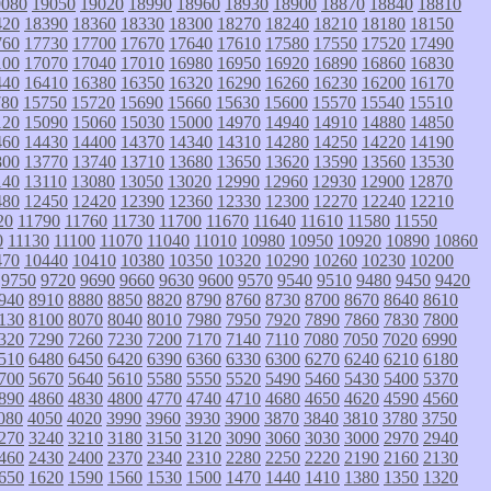
9080
19050
19020
18990
18960
18930
18900
18870
18840
18810
420
18390
18360
18330
18300
18270
18240
18210
18180
18150
760
17730
17700
17670
17640
17610
17580
17550
17520
17490
100
17070
17040
17010
16980
16950
16920
16890
16860
16830
440
16410
16380
16350
16320
16290
16260
16230
16200
16170
780
15750
15720
15690
15660
15630
15600
15570
15540
15510
120
15090
15060
15030
15000
14970
14940
14910
14880
14850
460
14430
14400
14370
14340
14310
14280
14250
14220
14190
800
13770
13740
13710
13680
13650
13620
13590
13560
13530
140
13110
13080
13050
13020
12990
12960
12930
12900
12870
480
12450
12420
12390
12360
12330
12300
12270
12240
12210
20
11790
11760
11730
11700
11670
11640
11610
11580
11550
0
11130
11100
11070
11040
11010
10980
10950
10920
10890
10860
470
10440
10410
10380
10350
10320
10290
10260
10230
10200
9750
9720
9690
9660
9630
9600
9570
9540
9510
9480
9450
9420
940
8910
8880
8850
8820
8790
8760
8730
8700
8670
8640
8610
130
8100
8070
8040
8010
7980
7950
7920
7890
7860
7830
7800
320
7290
7260
7230
7200
7170
7140
7110
7080
7050
7020
6990
510
6480
6450
6420
6390
6360
6330
6300
6270
6240
6210
6180
700
5670
5640
5610
5580
5550
5520
5490
5460
5430
5400
5370
890
4860
4830
4800
4770
4740
4710
4680
4650
4620
4590
4560
080
4050
4020
3990
3960
3930
3900
3870
3840
3810
3780
3750
270
3240
3210
3180
3150
3120
3090
3060
3030
3000
2970
2940
460
2430
2400
2370
2340
2310
2280
2250
2220
2190
2160
2130
650
1620
1590
1560
1530
1500
1470
1440
1410
1380
1350
1320