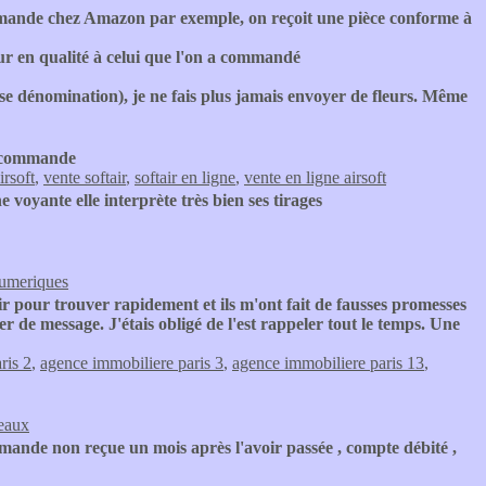
nde chez Amazon par exemple, on reçoit une pièce conforme à
eur en qualité à celui que l'on a commandé
use dénomination), je ne fais plus jamais envoyer de fleurs. Même
recommande
irsoft
,
vente softair
,
softair en ligne
,
vente en ligne airsoft
 voyante elle interprète très bien ses tirages
numeriques
oir pour trouver rapidement et ils m'ont fait de fausses promesses
r de message. J'étais obligé de l'est rappeler tout le temps. Une
ris 2
,
agence immobiliere paris 3
,
agence immobiliere paris 13
,
eaux
mande non reçue un mois après l'avoir passée , compte débité ,