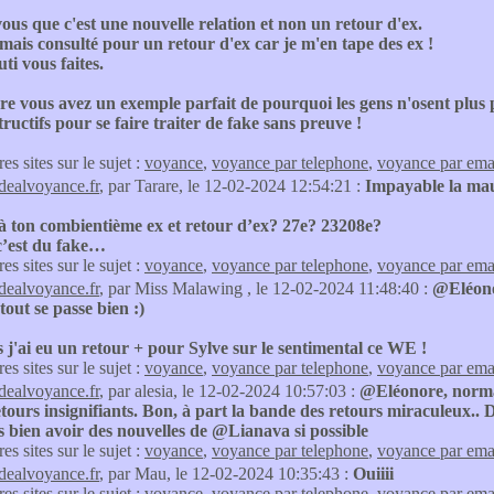
ous que c'est une nouvelle relation et non un retour d'ex.
amais consulté pour un retour d'ex car je m'en tape des ex !
ti vous faites.
 vous avez un exemple parfait de pourquoi les gens n'osent plus pa
ructifs pour se faire traiter de fake sans preuve !
res sites sur le sujet :
voyance
,
voyance par telephone
,
voyance par ema
idealvoyance.fr
, par Tarare, le 12-02-2024 12:54:21 :
Impayable la mau
 à ton combientième ex et retour d’ex? 27e? 23208e?
’est du fake…
res sites sur le sujet :
voyance
,
voyance par telephone
,
voyance par ema
idealvoyance.fr
, par Miss Malawing , le 12-02-2024 11:48:40 :
@Eléonor
tout se passe bien :)
s j'ai eu un retour + pour Sylve sur le sentimental ce WE !
res sites sur le sujet :
voyance
,
voyance par telephone
,
voyance par ema
idealvoyance.fr
, par alesia, le 12-02-2024 10:57:03 :
@Eléonore, normal
tours insignifiants. Bon, à part la bande des retours miraculeux.. D
s bien avoir des nouvelles de @Lianava si possible
res sites sur le sujet :
voyance
,
voyance par telephone
,
voyance par ema
idealvoyance.fr
, par Mau, le 12-02-2024 10:35:43 :
Ouiiii
res sites sur le sujet :
voyance
,
voyance par telephone
,
voyance par ema