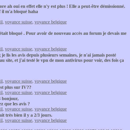
e ah oui en effet elle n'y est plus ! Elle a peut-être démissionné.
f il m'a bloqué haha
il
,
voyance suisse
,
voyance belgique
était bloqué . Pour avoir de nouveau accès au forum je devais me
il
,
voyance suisse
,
voyance belgique
 lis les avis depuis plusieurs semaines, je n'ai jamais posté
 site, et j'ai testé le vpn de mon antivirus pour voir, des fois ça
il
,
voyance suisse
,
voyance belgique
est plus sur IV??
il
,
voyance suisse
,
voyance belgique
 bonjour,
z que les avis ?
il
,
voyance suisse
,
voyance belgique
it très bien il y a 2/3 jours.
il
,
voyance suisse
,
voyance belgique