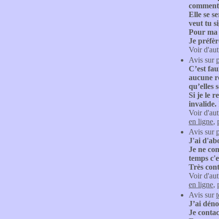
comment 
Elle se s
veut tu s
Pour ma p
Je préfèr
Voir d'aut
Avis sur
C’est fau
aucune ré
qu’elles 
Si je le 
invalide. 
Voir d'aut
en ligne
,
Avis sur
J'ai d'a
Je ne com
temps c'e
Très con
Voir d'aut
en ligne
,
Avis sur
t
J’ai dén
Je contac