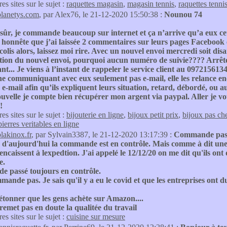
res sites sur le sujet :
raquettes magasin
,
magasin tennis
,
raquettes tenni
planetys.com
, par Alex76, le 21-12-2020 15:50:38 :
Nounou 74
sûr, je commande beaucoup sur internet et ça n’arrive qu’a eux cett
 honnête que j’ai laissée 2 commentaires sur leurs pages Facebook e
colis alors, laissez moi rire. Avec un nouvel envoi mercredi soit di
tion du nouvel envoi, pourquoi aucun numéro de suivie???? Arrêtez
nt... Je viens à l’instant de rappeler le service client au 0972156
e communiquant avec eux seulement pas e-mail, elle les relance en
e-mail afin qu’ils expliquent leurs situation, retard, débordé, ou aut
uvelle je compte bien récupérer mon argent via paypal. Aller je vo
!
res sites sur le sujet :
bijouterie en ligne
,
bijoux petit prix
,
bijoux pas ch
pierres veritables en ligne
plakinox.fr
, par Sylvain3387, le 21-12-2020 13:17:39 :
Commande passé
 d'aujourd'hui la commande est en contrôle. Mais comme à dit une 
s encaissent à lexpedtion. J'ai appelé le 12/12/20 on me dit qu'ils 
e.
e passé toujours en contrôle.
ande pas. Je sais qu'il y a eu le covid et que les entreprises ont d
étonner que les gens achète sur Amazon....
 remet pas en doute la qualitée du travail
res sites sur le sujet :
cuisine sur mesure