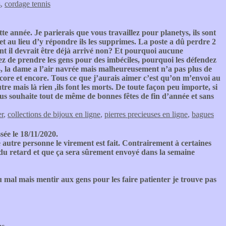
s
,
cordage tennis
e année. Je parierais que vous travaillez pour planetys, ils sont
t au lieu d’y répondre ils les supprimes. La poste a dû perdre 2
sant il devrait être déjà arrivé non? Et pourquoi aucune
 de prendre les gens pour des imbéciles, pourquoi les défendez
134, la dame a l’air navrée mais malheureusement n’a pas plus de
core et encore. Tous ce que j’aurais aimer c’est qu’on m’envoi au
re mais là rien ,ils font les morts. De toute façon peu importe, si
us souhaite tout de même de bonnes fêtes de fin d’année et sans
er
,
collections de bijoux en ligne
,
pierres precieuses en ligne
,
bagues
e le 18/11/2020.
autre personne le virement est fait. Contrairement à certaines
ont du retard et que ça sera sûrement envoyé dans la semaine
u mal mais mentir aux gens pour les faire patienter je trouve pas