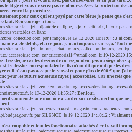
on après 7 jours si vous n’avez pas de nouvelles, et au plus tard 20
os le litige et vous ne serez pas remboursé. Avec la protection des 
correctement la procédure.
sement pour ceux qui ont payé par carte bleue je pense que c’est fi
l le faut. Bon courage à tous.
res sites sur le sujet :
bijouterie en ligne
,
bijoux petit prix
,
bijoux pas ch
pierres veritables en ligne
timbres-collection.com
, par François, le 19-12-2020 18:11:04 :
J'ai com
mande a été débité, et à ce jour, je n'ai toujours rien reçu. Tout me
res sites sur le sujet :
timbres
,
achat timbres
,
collection timbres
,
boutique
auto.jaccessoirise.com
, par ericcmoris11@gmail.com, le 19-12-2020 15
t très déçue car les dessins de correspondent pas au siège alors q
si les dessins correspondaient et ils m'ont dit que oui que les des
yer et il n' ont pas accepte le renvoi et pour plus de 600 € que j'ai
onc pour les futurs acheteurs fuyez j'accessoirise. Car une fois que v
ête
res sites sur le sujet :
vente en ligne tuning
,
accessoires tuning
,
accessoi
ennisraquette.fr
, le 19-12-2020 14:35:27 :
Bonjour,
lement commandé une machine à corder sur ce site, ma banque ne p
ment
res sites sur le sujet :
raquettes magasin
,
magasin tennis
,
raquettes tenni
tipi.budget.gouv.fr
, par SILENCE, le 19-12-2020 14:10:12 :
Vraiment 
n'est coupable et tout les fonctionnaire attachés à ce travail incom
res sites sur le sujet :
paiement securise
,
paiement securise sur internet
,