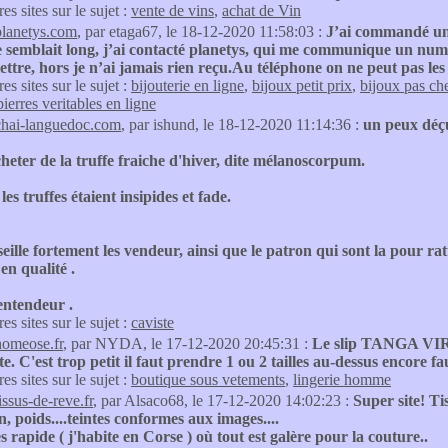
res sites sur le sujet :
vente de vins
,
achat de Vin
planetys.com
, par etaga67, le 18-12-2020 11:58:03 :
J’ai commandé une
semblait long, j’ai contacté planetys, qui me communique un numéro 
lettre, hors je n’ai jamais rien reçu.Au téléphone on ne peut pas les
res sites sur le sujet :
bijouterie en ligne
,
bijoux petit prix
,
bijoux pas ch
pierres veritables en ligne
chai-languedoc.com
, par ishund, le 18-12-2020 11:14:36 :
un peux déç
acheter de la truffe fraiche d'hiver, dite mélanoscorpum.
les truffes étaient insipides et fade.
eille fortement les vendeur, ainsi que le patron qui sont la pour rat
 en qualité .
entendeur .
res sites sur le sujet :
caviste
homeose.fr
, par NYDA, le 17-12-2020 20:45:31 :
Le slip TANGA VIR
ste. C'est trop petit il faut prendre 1 ou 2 tailles au-dessus encore fa
res sites sur le sujet :
boutique sous vetements
,
lingerie homme
issus-de-reve.fr
, par Alsaco68, le 17-12-2020 14:02:23 :
Super site! Tis
on, poids....teintes conformes aux images....
s rapide ( j'habite en Corse ) où tout est galère pour la couture..