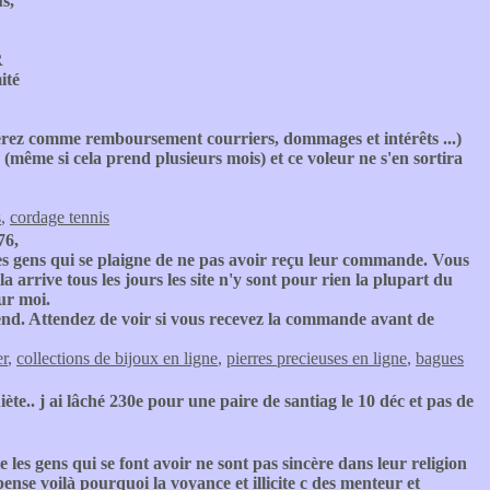
s,
R
ité
derez comme remboursement courriers, dommages et intérêts ...)
même si cela prend plusieurs mois) et ce voleur ne s'en sortira
s
,
cordage tennis
76,
s gens qui se plaigne de ne pas avoir reçu leur commande. Vous
 arrive tous les jours les site n'y sont pour rien la plupart du
ur moi.
k-end. Attendez de voir si vous recevez la commande avant de
er
,
collections de bijoux en ligne
,
pierres precieuses en ligne
,
bagues
iète.. j ai lâché 230e pour une paire de santiag le 10 déc et pas de
les gens qui se font avoir ne sont pas sincère dans leur religion
pense voilà pourquoi la voyance et illicite c des menteur et