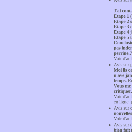
Avis sur
t
J'ai cont
Etape 1 (
Etape 2 s
Etape 3 c
Etape 4 
Etape 5 
Conclusio
pas inde
perrine.
Voir d'aut
Avis sur
Moi ils 
n'avé jam
temps. En
Vous me d
critiquer.
Voir d'aut
en ligne
,
Avis sur
nouvelles
Voir d'aut
Avis sur
bien fait