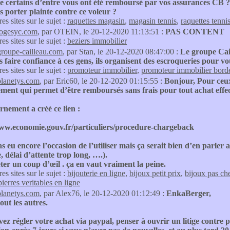
ue certains d’entre vous ont été remboursé par vos assurances CB ?
 porter plainte contre ce voleur ?
res sites sur le sujet :
raquettes magasin
,
magasin tennis
,
raquettes tenni
logesyc.com
, par OTEIN, le 20-12-2020 11:13:51 :
PAS CONTENT
res sites sur le sujet :
beziers immobilier
groupe-cailleau.com
, par Stan, le 20-12-2020 08:47:00 :
Le groupe Cai
 faire confiance à ces gens, ils organisent des escroqueries pour v
res sites sur le sujet :
promoteur immobilier
,
promoteur immobilier bord
planetys.com
, par Eric60, le 20-12-2020 01:15:55 :
Bonjour, Pour ceux ,
ment qui permet d’être remboursés sans frais pour tout achat ef
nement a créé ce lien :
www.economie.gouv.fr/particuliers/procedure-chargeback
as eu encore l’occasion de l’utiliser mais ça serait bien d’en parler 
 délai d’attente trop long, ….).
eter un coup d’œil . ça en vaut vraiment la peine.
res sites sur le sujet :
bijouterie en ligne
,
bijoux petit prix
,
bijoux pas ch
pierres veritables en ligne
planetys.com
, par Alex76, le 20-12-2020 01:12:49 :
EnkaBerger,
out les autres.
vez régler votre achat via paypal, penser à ouvrir un litige contre 