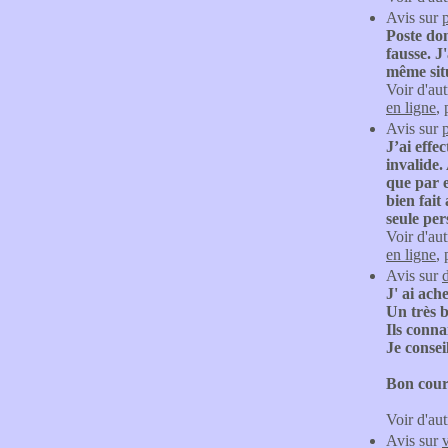
Avis sur
Poste don
fausse. J
même situ
Voir d'aut
en ligne
,
Avis sur
J’ai eff
invalide.
que par e
bien fait
seule per
Voir d'aut
en ligne
,
Avis sur
J' ai ach
Un très b
Ils conna
Je consei
Bon cour
Voir d'aut
Avis sur