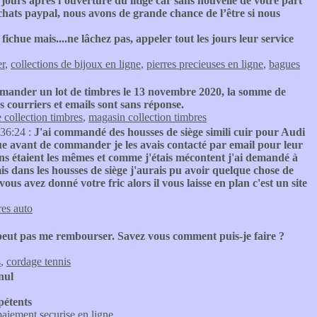
 jours après l’ouverture du litige car sans nouvelle de votre part
achats paypal, nous avons de grande chance de l’être si nous
chue mais....ne lâchez pas, appeler tout les jours leur service
er
,
collections de bijoux en ligne
,
pierres precieuses en ligne
,
bagues
mander un lot de timbres le 13 novembre 2020, la somme de
s courriers et emails sont sans réponse.
 collection timbres
,
magasin collection timbres
:36:24 :
J'ai commandé des housses de siège simili cuir pour Audi
ue avant de commander je les avais contacté par email pour leur
sins étaient les mêmes et comme j'étais mécontent j'ai demandé à
 mis dans les housses de siège j'aurais pu avoir quelque chose de
ous avez donné votre fric alors il vous laisse en plan c'est un site
res auto
eut pas me rembourser. Savez vous comment puis-je faire ?
s
,
cordage tennis
nul
pétents
paiement securise en ligne