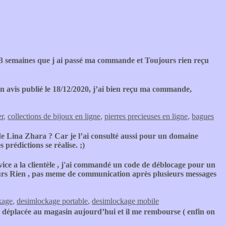
3 semaines que j ai passé ma commande et Toujours rien reçu
n avis publié le 18/12/2020, j’ai bien reçu ma commande,
er
,
collections de bijoux en ligne
,
pierres precieuses en ligne
,
bagues
de Lina Zhara ? Car je l’ai consulté aussi pour un domaine
 prédictions se réalise. ;)
ice a la clientèle , j'ai commandé un code de déblocage pour un
ujours Rien , pas meme de communication après plusieurs messages
kage
,
desimlockage portable
,
desimlockage mobile
s déplacée au magasin aujourd’hui et il me rembourse ( enfin on