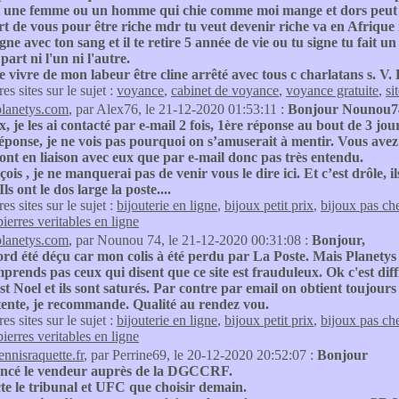
une femme ou un homme qui chie comme moi mange et dors peut m a
ert de vous pour être riche mdr tu veut devenir riche va en Afrique 
igne avec ton sang et il te retire 5 année de vie ou tu signe tu fait 
art ni l'un ni l'autre.
e vivre de mon labeur être cline arrêté avec tous c charlatans s. V. 
res sites sur le sujet :
voyance
,
cabinet de voyance
,
voyance gratuite
,
si
planetys.com
, par Alex76, le 21-12-2020 01:53:11 :
Bonjour Nounou7
x, je les ai contacté par e-mail 2 fois, 1ère réponse au bout de 3 jou
ponse, je ne vois pas pourquoi on s’amuserait à mentir. Vous avez d
sont en liaison avec eux que par e-mail donc pas très entendu.
reçois , je ne manquerai pas de venir vous le dire ici. Et c’est drôle,
Ils ont le dos large la poste....
res sites sur le sujet :
bijouterie en ligne
,
bijoux petit prix
,
bijoux pas ch
pierres veritables en ligne
planetys.com
, par Nounou 74, le 21-12-2020 00:31:08 :
Bonjour,
bord été déçu car mon colis à été perdu par La Poste. Mais Planet
prends pas ceux qui disent que ce site est frauduleux. Ok c'est dif
st Noel et ils sont saturés. Par contre par email on obtient toujour
tente, je recommande. Qualité au rendez vou.
res sites sur le sujet :
bijouterie en ligne
,
bijoux petit prix
,
bijoux pas ch
pierres veritables en ligne
ennisraquette.fr
, par Perrine69, le 20-12-2020 20:52:07 :
Bonjour
oncé le vendeur auprès de la DGCCRF.
te le tribunal et UFC que choisir demain.