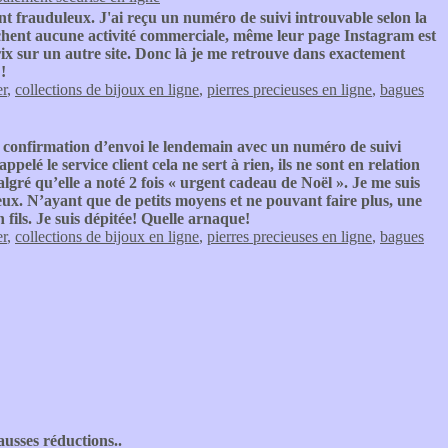
t frauduleux. J'ai reçu un numéro de suivi introuvable selon la
ichent aucune activité commerciale, même leur page Instagram est
ix sur un autre site. Donc là je me retrouve dans exactement
!
er
,
collections de bijoux en ligne
,
pierres precieuses en ligne
,
bagues
 confirmation d’envoi le lendemain avec un numéro de suivi
elé le service client cela ne sert à rien, ils ne sont en relation
ré qu’elle a noté 2 fois « urgent cadeau de Noël ». Je me suis
eux. N’ayant que de petits moyens et ne pouvant faire plus, une
fils. Je suis dépitée! Quelle arnaque!
er
,
collections de bijoux en ligne
,
pierres precieuses en ligne
,
bagues
ausses réductions..