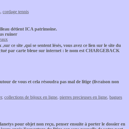
s
,
cordage tennis
lleau détient ICA patrimoine.
ous ruiner
eaux
sur ce site ,qui se sentent lésés, vous avez ce lien sur le site du
fectué par carte bleue sur internet : le nom est CHARGEBACK
autour de vous et cela résoudra pas mal de litige (livraison non
er
,
collections de bijoux en ligne
,
pierres precieuses en ligne
,
bagues
planetys pour objet non reçu, penser ensuite à porter le dossier en