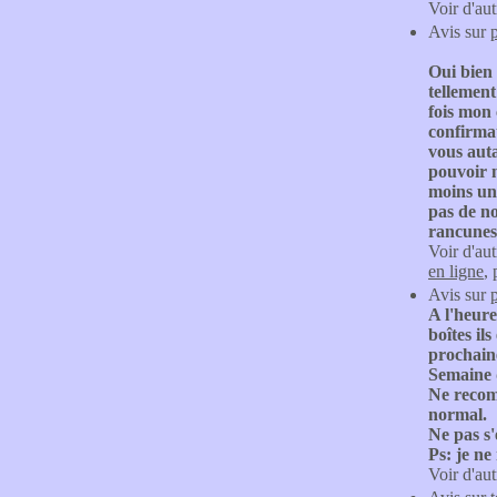
Voir d'aut
Avis sur
Oui bien 
tellement
fois mon 
confirma
vous auta
pouvoir n
moins un 
pas de no
rancunes
Voir d'aut
en ligne
,
Avis sur
A l'heure
boîtes il
prochain
Semaine d
Ne recomm
normal.
Ne pas s'
Ps: je ne
Voir d'aut