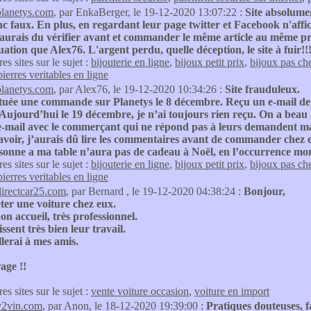
planetys.com
, par EnkaBerger, le 19-12-2020 13:07:22 :
Site absolumen
c faux. En plus, en regardant leur page twitter et Facebook n'aff
'aurais du vérifier avant et commander le même article au même pr
ation que Alex76. L'argent perdu, quelle déception, le site à fuir!!!
res sites sur le sujet :
bijouterie en ligne
,
bijoux petit prix
,
bijoux pas ch
pierres veritables en ligne
planetys.com
, par Alex76, le 19-12-2020 10:34:26 :
Site frauduleux.
ectuée une commande sur Planetys le 8 décembre. Reçu un e-mail de
 Aujourd’hui le 19 décembre, je n’ai toujours rien reçu. On a beau app
-mail avec le commerçant qui ne répond pas à leurs demandent malg
 avoir, j’aurais dû lire les commentaires avant de commander chez 
sonne a ma table n’aura pas de cadeau à Noël, en l’occurrence mon 
res sites sur le sujet :
bijouterie en ligne
,
bijoux petit prix
,
bijoux pas ch
pierres veritables en ligne
directcar25.com
, par Bernard , le 19-12-2020 04:38:24 :
Bonjour,
eter une voiture chez eux.
on accueil, très professionnel.
issent très bien leur travail.
llerai à mes amis.
age !!
res sites sur le sujet :
vente voiture occasion
,
voiture en import
v2vin.com
, par Anon, le 18-12-2020 19:39:00 :
Pratiques douteuses, f