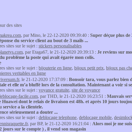
sur des sites
makrea.com
, par Mino, le 22-12-2020 09:39:40 :
Super déçue plus de 
ponse du service client au bout de 3 mails ...
res sites sur le sujet :
stickers personalisables
planetys.com
, par Etaga67, le 21-12-2020 20:39:13 :
Je reviens sur mo
 du problème la poste qui avait égarée mon colis.
e
res sites sur le sujet :
bijouterie en ligne
,
bijoux petit prix
,
bijoux pas ch
pierres veritables en ligne
viversum.fr
, le 21-12-2020 17:37:09 :
Bonsoir tara, vous parlez bien 
ale et elle m’a bluffé lors de la consultation. Maintenant a voir si ses
res sites sur le sujet :
voyance gratuite
,
site de voyance
deblocage-facile.com
, par THD, le 21-12-2020 16:23:51 :
Mauvais serv
 Huawei dont le relais de livraison est 48h. et après 10 jours to
 service a la clientele.
nce sérieusement a douter ...
res sites sur le sujet :
deblocage telephone
,
deblocage mobile
,
desimloc
ennisraquette.fr
, par BP, le 21-12-2020 16:21:04 :
Alors moi je me sui
2 jours sur le compte ) , il vend son magasin