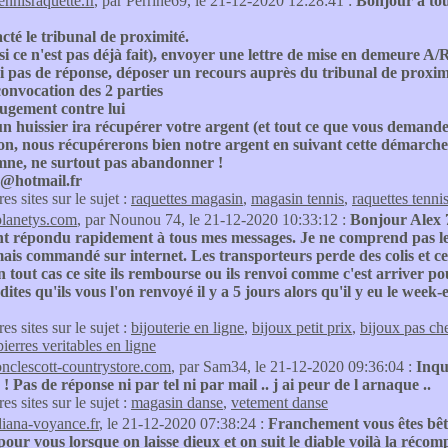
ennisraquette.fr
, par Perrine69, le 21-12-2020 12:28:41 :
Bonjour à tou
acté le tribunal de proximité.
si ce n'est pas déjà fait), envoyer une lettre de mise en demeure A/
i pas de réponse, déposer un recours auprès du tribunal de proxim
onvocation des 2 parties
jugement contre lui
un huissier ira récupérer votre argent (et tout ce que vous deman
n, nous récupérerons bien notre argent en suivant cette démarche (
mne, ne surtout pas abandonner !
7@hotmail.fr
res sites sur le sujet :
raquettes magasin
,
magasin tennis
,
raquettes tenni
planetys.com
, par Nounou 74, le 21-12-2020 10:33:12 :
Bonjour Alex 
ont répondu rapidement à tous mes messages. Je ne comprend pas le
ais commandé sur internet. Les transporteurs perde des colis et cela
 tout cas ce site ils rembourse ou ils renvoi comme c'est arriver po
ites qu'ils vous l'on renvoyé il y a 5 jours alors qu'il y eu le wee
res sites sur le sujet :
bijouterie en ligne
,
bijoux petit prix
,
bijoux pas ch
pierres veritables en ligne
onclescott-countrystore.com
, par Sam34, le 21-12-2020 09:36:04 :
Inqu
 ! Pas de réponse ni par tel ni par mail .. j ai peur de l arnaque ..
res sites sur le sujet :
magasin danse
,
vetement danse
diana-voyance.fr
, le 21-12-2020 07:38:24 :
Franchement vous êtes bête 
 pour vous lorsque on laisse dieux et on suit le diable voilà la récom