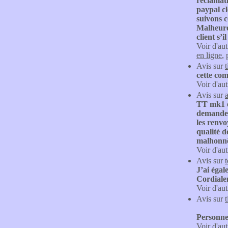
réclamati
paypal cl
suivons 
Malheureu
client s’i
Voir d'aut
en ligne
,
Avis sur
cette com
Voir d'aut
Avis sur
TT mk1 es
demander 
les renvo
qualité d
malhonn
Voir d'aut
Avis sur
t
J’ai éga
Cordiale
Voir d'aut
Avis sur
Personne 
Voir d'aut