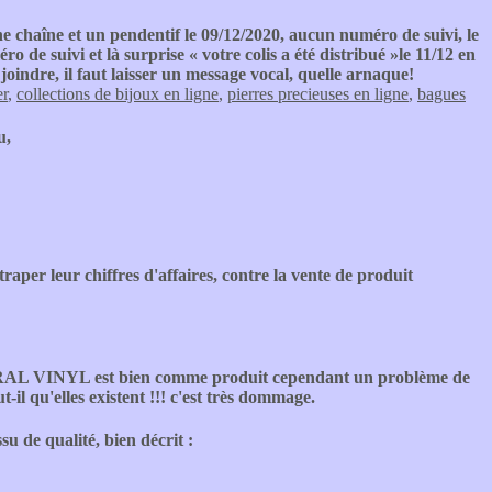
 chaîne et un pendentif le 09/12/2020, aucun numéro de suivi, le
de suivi et là surprise « votre colis a été distribué »le 11/12 en
 joindre, il faut laisser un message vocal, quelle arnaque!
er
,
collections de bijoux en ligne
,
pierres precieuses en ligne
,
bagues
u,
traper leur chiffres d'affaires, contre la vente de produit
AL VINYL est bien comme produit cependant un problème de
ut-il qu'elles existent !!! c'est très dommage.
su de qualité, bien décrit :