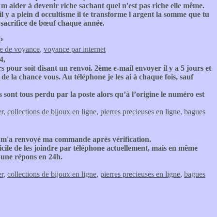
ider à devenir riche sachant quel n'est pas riche elle même.
il y a plein d occultisme il te transforme l argent la somme que tu
un sacrifice de bœuf chaque année.
P
te de voyance
,
voyance par internet
4,
rs pour soit disant un renvoi. 2ème e-mail envoyer il y a 5 jours et
e la chance vous. Au téléphone je les ai à chaque fois, sauf
 ils sont tous perdu par la poste alors qu’à l’origine le numéro est
er
,
collections de bijoux en ligne
,
pierres precieuses en ligne
,
bagues
ys m'a renvoyé ma commande après vérification.
ficile de les joindre par téléphone actuellement, mais en même
s une répons en 24h.
er
,
collections de bijoux en ligne
,
pierres precieuses en ligne
,
bagues