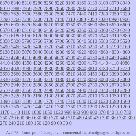
8370
8340
8310
8280
8250
8220
8190
8160
8130
8100
8070
8040
8010
7980
7950
7920
7890
7860
7830
7800
7770
7740
7710
7680
7650
7620
7590
7560
7530
7500
7470
7440
7410
7380
7350
7320
7290
7260
7230
7200
7170
7140
7110
7080
7050
7020
6990
6960
6930
6900
6870
6840
6810
6780
6750
6720
6690
6660
6630
6600
6570
6540
6510
6480
6450
6420
6390
6360
6330
6300
6270
6240
6210
6180
6150
6120
6090
6060
6030
6000
5970
5940
5910
5880
5850
5820
5790
5760
5730
5700
5670
5640
5610
5580
5550
5520
5490
5460
5430
5400
5370
5340
5310
5280
5250
5220
5190
5160
5130
5100
5070
5040
5010
4980
4950
4920
4890
4860
4830
4800
4770
4740
4710
4680
4650
4620
4590
4560
4530
4500
4470
4440
4410
4380
4350
4320
4290
4260
4230
4200
4170
4140
4110
4080
4050
4020
3990
3960
3930
3900
3870
3840
3810
3780
3750
3720
3690
3660
3630
3600
3570
3540
3510
3480
3450
3420
3390
3360
3330
3300
3270
3240
3210
3180
3150
3120
3090
3060
3030
3000
2970
2940
2910
2880
2850
2820
2790
2760
2730
2700
2670
2640
2610
2580
2550
2520
2490
2460
2430
2400
2370
2340
2310
2280
2250
2220
2190
2160
2130
2100
2070
2040
2010
1980
1950
1920
1890
1860
1830
1800
1770
1740
1710
1680
1650
1620
1590
1560
1530
1500
1470
1440
1410
1380
1350
1320
1290
1260
1230
1200
1170
1140
1110
1080
1050
1020
990
960
930
900
870
840
810
780
750
720
690
660
630
600
570
540
510
480
450
420
390
360
330
300
270
240
210
180
150
120
90
60
30
0
Avis 73 : forum pour échanger vos commentaires, témoignages, critiques sur