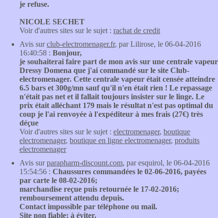
je refuse.
NICOLE SECHET
Voir d'autres sites sur le sujet :
rachat de credit
Avis sur
club-electromenager.fr
, par Lilirose, le 06-04-2016
16:40:58 :
Bonjour,
je souhaiterai faire part de mon avis sur une centrale vapeur
Dressy Domena que j'ai commandé sur le site Club-
electromenager. Cette centrale vapeur était censée atteindre
6.5 bars et 300g/mn sauf qu'il n'en était rien ! Le repassage
n'était pas net et il fallait toujours insister sur le linge. Le
prix était alléchant 179 mais le résultat n'est pas optimal du
coup je l'ai renvoyée à l'expéditeur à mes frais (27€) très
déçue
Voir d'autres sites sur le sujet :
electromenager
,
boutique
electromenager
,
boutique en ligne electromenager
,
produits
electromenager
Avis sur
parapharm-discount.com
, par esquirol, le 06-04-2016
15:54:56 :
Chaussures commandées le 02-06-2016, payées
par carte le 08-02-2016;
marchandise reçue puis retournée le 17-02-2016;
remboursement attendu depuis.
Contact impossible par téléphone ou mail.
Site non fiable: à éviter.