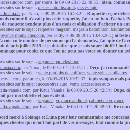
piecesautopro.com
, par souris, le 09-09-2015 22:48:55 :
idem, command
res sites sur le sujet :
pieces auto discount
,
pieces auto
badmania.fr
, par Nico, le 09-09-2015 16:58:25 :
Raquette reçue deteri
mais comme il n'avait plus cette raquette, j'ai eu un bon d'achat.
de raquette pendant plus d'un mois et obligation d'acheter un autre 
res sites sur le sujet :
raquettes magasin
,
magasin badminton
,
badminto
voyance-moins-cher.com
, par Eddy, le 09-09-2015 13:46:26 :
j'ai testé
 d'avoir vu le nombre de personne qui l'a demande.. j'ai opté de l'avo
uit depuis juillet 2015 et je dois dire que je suis super bluffé ! tout 
ommage pour ce site ce que l'on ne peut pas voter ou donner un avis 
res sites sur le sujet :
voyance par telephone
cerusia.com
, par Nana , le 09-09-2015 13:07:21 :
Déçu j'ai commandé 
res sites sur le sujet :
vente produits de coiffure
,
vente soins capillaires
meovia.com
, par arnca, le 09-09-2015 10:32:37 :
tapis sympas mais pa
res sites sur le sujet :
accessoires auto
,
vente accessoires auto
katia-vanaka.com
, par Katia Vanaka, le 08-09-2015 20:42:54 :
Oups, dé
ait par ma tablette et pas évident.
res sites sur le sujet :
voyance
,
voyance audiotel
,
cabinet de voyance
katia-vanaka.com
, par Katia Vanaka, le 08-09-2015 20:38:59 :
Re couc
bord merci à Solange et Luna pour leur commentaire me concernant.
ques clientes qui m'ont fait part de vos messages, tout comme la pr