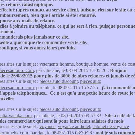
es retours catastrophique.
effectué (après contact au service client, puisque rien sur le site 
mboursement, bien que l'article ai été retourné.
ponse aux mails de relance.
iciles à joindre au téléphone, ce qui ne sert à rien, puisque perso
sement.
manderais plus jamais sur ce site.
eille à quiconque de commander via le site.
boutique, si vous aimez leurs produits.
res sites sur le sujet :
vetements homme
,
boutique homme
,
vente de co
piecesautopro.com
, par Chicane, le 08-09-2015 17:05:26 :
Bonjour
 le 26/08/2015 pour plus de 300€ de nbrs relances et jamais de r
res sites sur le sujet :
pieces auto discount
,
pieces auto
piecesautopro.com
, par lulu, le 08-09-2015 15:37:25 :
j'ai commandé un
d'appels telephoniques... Ce n'est qu'a une petite heure de route je v
uvelles
res sites sur le sujet :
pieces auto discount
,
pieces auto
katia-vanaka.com
, par juliette, le 08-09-2015 09:57:33 :
Site a côté de
des commerciaux qui sont là pour faire leurs salaires du mois
res sites sur le sujet :
voyance
,
voyance audiotel
,
cabinet de voyance
perfumehk.com
, par dan, le 08-09-2015 08:39:26 :
moi je suis contente