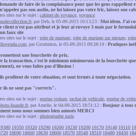
 demande de faire de la complaisance pour que les gens rappellent e
 n'appelez pas son audio, ne lui laissez pas votre fric, laissez son ca
res sites sur le sujet :
cabinet de voyance
,
voyance
modecollection.fr
, par Deb, le 05-09-2015 10:13:23 :
Moi idem. J'ai co
e client n'est pas attribué et je leur ai envoye 3 mais par le formula
 un faux site
res sites sur le sujet :
robe de mariage
,
robe de mariage sur mesure
,
robe
allovendu.com
, par Grosbidon, le 05-09-2015 09:28:19 :
Pratiques iné
promettent une fourchette de prix.
e la transaction, c'est le minimum minimorum de la fourchette que 
ement), ne vous faites pas d'illusion !
 ils profitent de votre situation, et sont fermés à toute négociation.
ar ils ne sont pas "corrects".
res sites sur le sujet :
reprise voiture
,
rachat de vehicule
,
reprise de vehi
photo-lisaude.fr
, par Amelie, le 04-09-2015 18:51:12 :
Bonjour à tous n
oment nous nous sommes bien amusés MERCI
res sites sur le sujet :
photographe paris
19380
19350
19320
19290
19260
19230
19200
19170
19140
19110
1
8720
18690
18660
18630
18600
18570
18540
18510
18480
18450
18