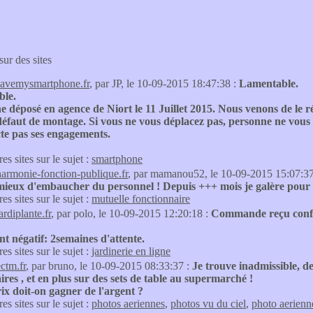
sur des sites
savemysmartphone.fr
, par JP, le 10-09-2015 18:47:38 :
Lamentable.
le.
 déposé en agence de Niort le 11 Juillet 2015. Nous venons de le ré
éfaut de montage. Si vous ne vous déplacez pas, personne ne vous 
te pas ses engagements.
res sites sur le sujet :
smartphone
harmonie-fonction-publique.fr
, par mamanou52, le 10-09-2015 15:07:3
mieux d'embaucher du personnel ! Depuis +++ mois je galère pour l
res sites sur le sujet :
mutuelle fonctionnaire
ardiplante.fr
, par polo, le 10-09-2015 12:20:18 :
Commande reçu conform
nt négatif: 2semaines d'attente.
res sites sur le sujet :
jardinerie en ligne
ectm.fr
, par bruno, le 10-09-2015 08:33:37 :
Je trouve inadmissible, de
ires , et en plus sur des sets de table au supermarché !
ix doit-on gagner de l'argent ?
res sites sur le sujet :
photos aeriennes
,
photos vu du ciel
,
photo aerienn