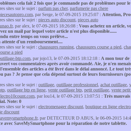
roblèmes cela fait 2 fois que je commande pas de problèmes pour 
res sites sur le sujet :
parfum pas cher
,
parfumerie pas chere
piecesautopro.com
, par Serge, le 07-09-2015 19:25:07 :
Attention, Pro
res sites sur le sujet :
pieces auto discount
,
pieces auto
runao.fr
, par alex, le 07-09-2015 18:26:08 :
Vous achetez un article, vo
vez un mail par lequel votre article n'est plus disponible......
ndu entre temps on vous prélève...
n attente d'un remboursement....
res sites sur le sujet :
chaussures running
,
chaussures course a pied
,
chau
ourse a pied
outillage-btp.com
, par jojo13, le 07-09-2015 18:12:18 :
A mon tour de 
ouvert vos commentaires après avoir commandé. Aie, je n'en menais
 l'ensemble des articles a été livré dans le délai annoncé. Le tout t
 pas ? Je pense que cela dépend surtout de leurs fournisseurs (pou
res sites sur le sujet :
outillage
,
outillage professionnel
,
achat outillage
,
v
btp
,
outillage btp en ligne
,
vente outillage btp
,
petit outillage
,
vente petit
electro10count.com
, par lou14, le 07-09-2015 13:07:51 :
Très mauvais 
al. Note: 0
res sites sur le sujet :
electromenager discount
,
boutique en ligne electr
ie discount
savemysmartphone.fr
, par DETECTEUR D ABUS, le 06-09-2015 14:4
ce avec SaveMySmartphone pour la réparation de notre tablette.