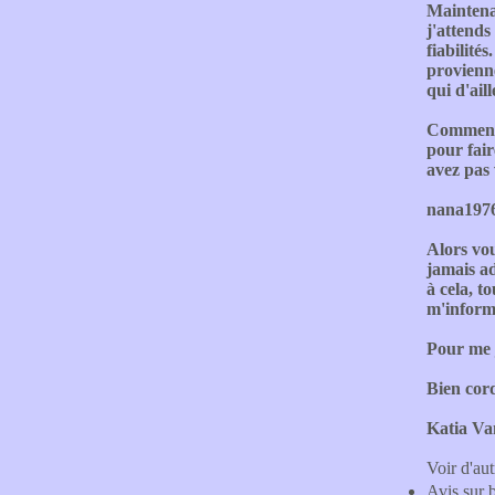
Maintena
j'attends
fiabilité
provienne
qui d'ail
Commentai
pour fair
avez pas 
nana1976:
Alors vou
jamais ad
à cela, t
m'informa
Pour me j
Bien cor
Katia Van
Voir d'aut
Avis sur