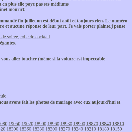
t en plus elle paye pas ses médiums
binet mourir!!
mmandé fin juillet on est début août et toujours rien. Le numéro
ire et aucune réponse de leur part. Je vais porter plainte.j pense
 de soiree
,
robe de cocktail
légantes.
vous allez toucher (même si la voiture est impeccable
cule
ous avons fait les photos de mariage avec eux aujourd'hui et
9080
19050
19020
18990
18960
18930
18900
18870
18840
18810
420
18390
18360
18330
18300
18270
18240
18210
18180
18150