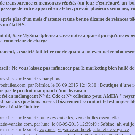
 transparence et mensonges répétés (un jour c'est réparé, un jour ça 
passage de votre appareil en atelier, prévoir plusieurs semaines, vo
 après plus d'un mois d'attente et une bonne dizaine de relances tél
s un état HS.
 dit, SaveMySmartphone a cassé notre appareil puisqu'une expertise
le connecteur de charge.
oment, la société fait lettre morte quant à un éventuel remboursem
seil : Ne vous laissez pas influencer par le marketing bien huilé de c
res sites sur le sujet :
smartphone
voshuiles.com
, par Rémlot, le 06-09-2015 12:45:38 :
Boutique d'une r
ie pas le produit manquant d'une livraison
 foi en mélangeant N° de Cde et N° colissimo pour AMHA " noyer l
 pas aux questions posés et bizarement le contact tel est impossibl
ter et à vite Oublier
res sites sur le sujet :
huiles essentielles
,
vente huiles essentielles
katia-vanaka.com
, par luna, le 06-09-2015 12:39:49 :
Sabine, ah oui je
res sites sur le sujet :
voyance
,
voyance audiotel
,
cabinet de voyance