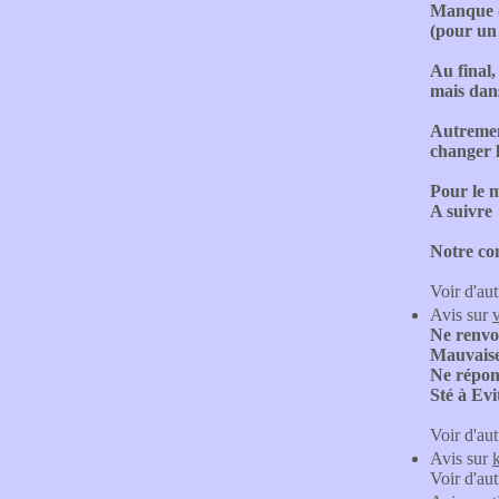
Manque de
(pour un 
Au final,
mais dan
Autrement
changer 
Pour le m
A suivre
Notre con
Voir d'aut
Avis sur
Ne renvo
Mauvaise
Ne répond
Sté à Evi
Voir d'aut
Avis sur
Voir d'aut