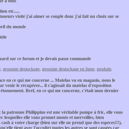
r à tous
on etc.....
ueurs visité j'ai aimer se couple donc j'ai fait un choix sur se
mbril du monde
téle
azard sur ce forum et je devais passe commande
e
,
grossiste destockage
,
grossiste destockage en ligne
,
produits
ce en ce qui me concerne ... Matelas vu en magasin, nous le
 venir le récupérer... il s'agissait du matelas d'exposition
on étonnement. Bref, en ce qui me concerne, c'était mon dernier
 :
la patronne Philippine est une véritable pompe à fric, elle vous
ec lesquelles elle vous promet monts et merveilles, bien
ash à votre charge (bien sur elle ne prend que des especes!!!),
'elle tient avec l'occulte) toutes les autres se sont cassées car