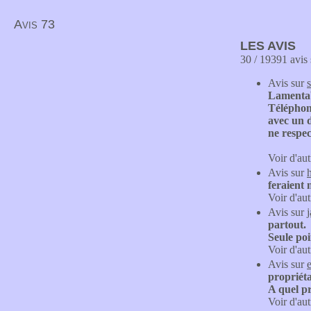
Avis 73
LES AVIS
30 / 19391 avis 
Avis sur
Lamentab
Téléphone
avec un d
ne respec
Voir d'aut
Avis sur
feraient 
Voir d'aut
Avis sur
j
partout.
Seule poi
Voir d'aut
Avis sur
propriéta
A quel pr
Voir d'aut