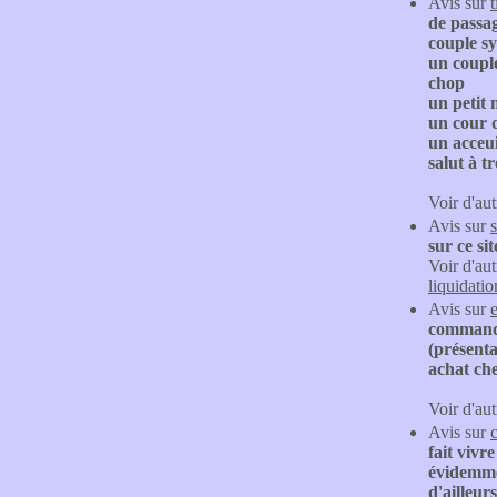
Avis sur
t
de passag
couple sy
un couple
chop
un petit
un cour d
un acceui
salut à tr
Voir d'aut
Avis sur
sur ce si
Voir d'aut
liquidatio
Avis sur
commandon
(présenta
achat che
Voir d'aut
Avis sur
fait vivr
évidemmen
d'ailleur