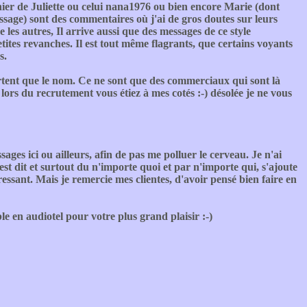
er de Juliette ou celui nana1976 ou bien encore Marie (dont
sage) sont des commentaires où j'ai de gros doutes sur leurs
les autres, Il arrive aussi que des messages de ce style
etites revanches. Il est tout même flagrants, que certains voyants
s.
ortent que le nom. Ce ne sont que des commerciaux qui sont là
 lors du recrutement vous étiez à mes cotés :-) désolée je ne vous
ages ici ou ailleurs, afin de pas me polluer le cerveau. Je n'ai
st dit et surtout du n'importe quoi et par n'importe qui, s'ajoute
ressant. Mais je remercie mes clientes, d'avoir pensé bien faire en
e en audiotel pour votre plus grand plaisir :-)