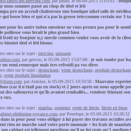
itof-tattoo-leti-piercing.com
, par paulo, le 06-09-2015 11:03:41 :
bonjou
e nous sommes passé au chop de titof et léti
mpa pro un acceuil chaleureux une boutique nikel salle de stérilisati
 qui bosse bien et qui n'a pas la grosse tete;comme certain sur 3 tato
 mot pour les autre tattoo messieur ne vous prenez pas pour le no
e politesse vous ferait le plus grand bien
l froid ny bonjour n,y merde commen voulez vous avoir de la clien
es bientot titof et léti bisous
res sites sur le sujet :
piercing
,
tatouage
soldoo.com
, par gercoo, le 05-09-2015 15:07:08 :
je suis tombe par h
te un semi-remorque mais tres refroidi pa vos dires
res sites sur le sujet :
destockage
,
vente destockage
,
produits destockag
n
,
vente produits liquidation
elyform.com
, par Antoine, le 05-09-2015 10:59:58 :
Mauvaise expérien
s (car il n'était pas en stock) et 2 jours après on nous appelle pour
nt des salissures) et qu'ils avaient remballés... vendeur feintant s
z eux.
res sites sur le sujet :
matelas
,
sommier
,
vente de literie
,
literie en ligne
cabinet-philippine-voyance.com
, par Penelope, le 05-09-2015 10:28:32
e dans la peur pour vous obliger à lui payer des travaux occultes av
t rien ne marche sauf votre porte monnaie + les frais de mandats c
s son cabinet est tellement merdique qu'il ne lui reste qu'1 medium (qu