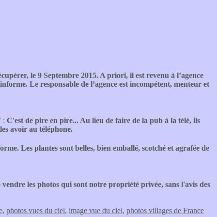
cupérer, le 9 Septembre 2015. A priori, il est revenu à l’agence
informe. Le responsable de l’agence est incompétent, menteur et
7 :
C'est de pire en pire... Au lieu de faire de la pub à la télé, ils
es avoir au téléphone.
e. Les plantes sont belles, bien emballé, scotché et agrafée de
 vendre les photos qui sont notre propriété privée, sans l'avis des
e
,
photos vues du ciel
,
image vue du ciel
,
photos villages de France