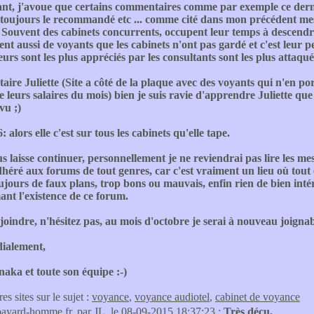
nt, j'avoue que certains commentaires comme par exemple ce derni
 toujours le recommandé etc ... comme cité dans mon précédent mes
s. Souvent des cabinets concurrents, occupent leur temps à descendre 
nt aussi de voyants que les cabinets n'ont pas gardé et c'est leur p
leurs sont les plus appréciés par les consultants sont les plus attaqué
re Juliette (Site a côté de la plaque avec des voyants qui n'en p
e leurs salaires du mois) bien je suis ravie d'apprendre Juliette que
vu ;)
 alors elle c'est sur tous les cabinets qu'elle tape.
s laisse continuer, personnellement je ne reviendrai pas lire les mess
héré aux forums de tout genres, car c'est vraiment un lieu où tout e
oujours de faux plans, trop bons ou mauvais, enfin rien de bien inté
nt l'existence de ce forum.
oindre, n'hésitez pas, au mois d'octobre je serai à nouveau joignabl
dialement,
aka et toute son équipe :-)
res sites sur le sujet :
voyance
,
voyance audiotel
,
cabinet de voyance
bayard-homme.fr
, par JL, le 08-09-2015 18:37:23 :
Très déçu.