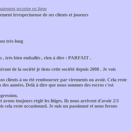
paiement securise en ligne
lement irrespectueuse de ses clients et joueurs
ou très long
 , trés bien emballés , rien à dire : PARFAIT .
érant de la société je tiens cette société depuis 2008 . Je vois
nos clients à ou été rembourser par virements ou avoir. Cela reste
 des années. Delà à dire que nous sommes des escros c'est
gression.
vons toujours règlé les litiges. Ils nous arrivent d'avoir 2/3
is cela reste occasionnel. Je suis un passionné et nous ferons