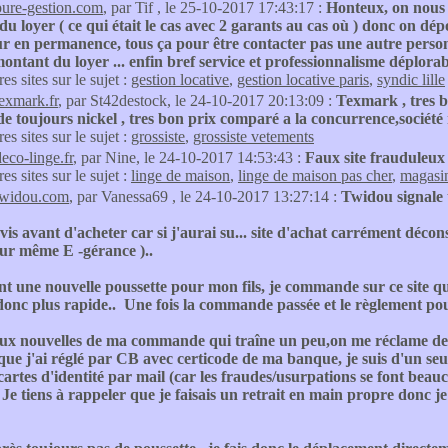
pure-gestion.com
, par Tif , le 25-10-2017 17:43:17 :
Honteux, on nous 
u loyer ( ce qui était le cas avec 2 garants au cas où ) donc on dép
 en permanence, tous ça pour être contacter pas une autre personne
 montant du loyer ... enfin bref service et professionnalisme déplora
res sites sur le sujet :
gestion locative
,
gestion locative paris
,
syndic lille
texmark.fr
, par St42destock, le 24-10-2017 20:13:09 :
Texmark , tres b
 toujours nickel , tres bon prix comparé a la concurrence,société
res sites sur le sujet :
grossiste
,
grossiste vetements
deco-linge.fr
, par Nine, le 24-10-2017 14:53:43 :
Faux site frauduleux
res sites sur le sujet :
linge de maison
,
linge de maison pas cher
,
magasin
twidou.com
, par Vanessa69 , le 24-10-2017 13:27:14 :
Twidou signale to
avis avant d'acheter car si j'aurai su... site d'achat carrément déc
eur même E -gérance )..
t une nouvelle poussette pour mon fils, je commande sur ce site qu
onc plus rapide.. Une fois la commande passée et le règlement pour
x nouvelles de ma commande qui traîne un peu,on me réclame des pa
ue j'ai réglé par CB avec certicode de ma banque, je suis d'un seul
cartes d'identité par mail (car les fraudes/usurpations se font beauc
 Je tiens à rappeler que je faisais un retrait en main propre donc je