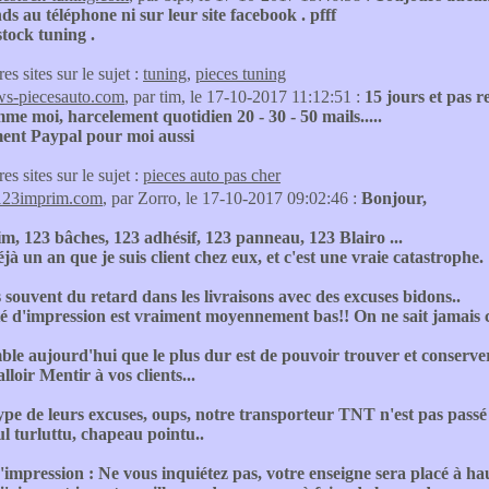
s au téléphone ni sur leur site facebook . pfff
tock tuning .
res sites sur le sujet :
tuning
,
pieces tuning
ws-piecesauto.com
, par tim, le 17-10-2017 11:12:51 :
15 jours et pas 
mme moi, harcelement quotidien 20 - 30 - 50 mails.....
ent Paypal pour moi aussi
res sites sur le sujet :
pieces auto pas cher
123imprim.com
, par Zorro, le 17-10-2017 09:02:46 :
Bonjour,
, 123 bâches, 123 adhésif, 123 panneau, 123 Blairo ...
éjà un an que je suis client chez eux, et c'est une vraie catastrophe.
ès souvent du retard dans les livraisons avec des excuses bidons..
é d'impression est vraiment moyennement bas!! On ne sait jamais ce
ble aujourd'hui que le plus dur est de pouvoir trouver et conserver s
alloir Mentir à vos clients...
type de leurs excuses, oups, notre transporteur TNT n'est pas passé r
ul turluttu, chapeau pointu..
'impression : Ne vous inquiétez pas, votre enseigne sera placé à ha