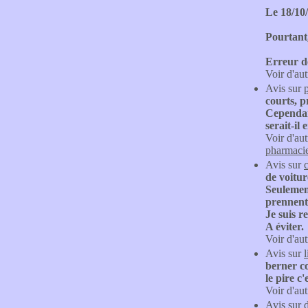
Le 18/10/
Pourtant,
Erreur d
Voir d'aut
Avis sur
courts, p
Cependan
serait-il
Voir d'aut
pharmaci
Avis sur
de voitur
Seulement
prennent 
Je suis r
A éviter.
Voir d'aut
Avis sur
l
berner co
le pire c
Voir d'aut
Avis sur