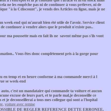
t à l'entrepôt et là je constate que l'article et ni en stock mais
ela ne les empêche pas ni de continuer à vous prélever, ni de
ique "à la Cdiscount", je vends des Articles en ligne, mais je ne
n week-end qui m'aurait bien été utile de l'avoir. Service client
 de continuer à vendre alors que le produit n'existe pas..
our ma poussette mais en fait ils ne savent même pas s'ils vont
mation.. Vous êtes donc complètement pris à la gorge pour
 en temp et en heure conforme à ma commande merci à l
vue se week-end
 auto, c'est un mandataire qui commande ta voiture et aucun
ucune excuse de leurs part, et te parle mal,je deconseille ce
et je deconseillerai a tous mes collegue qui sont a l'hopital
re
,
voiture avec remise
OSSIBLE DE REGLER REFERENCE DETTE ERRONEE.