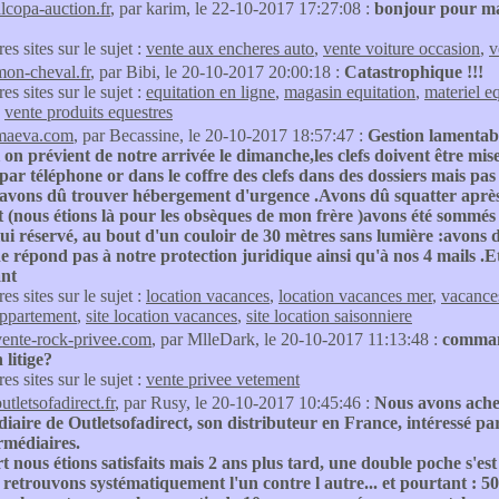
alcopa-auction.fr
, par karim, le 22-10-2017 17:27:08 :
bonjour pour ma 
res sites sur le sujet :
vente aux encheres auto
,
vente voiture occasion
,
v
mon-cheval.fr
, par Bibi, le 20-10-2017 20:00:18 :
Catastrophique !!!
res sites sur le sujet :
equitation en ligne
,
magasin equitation
,
materiel e
,
vente produits equestres
maeva.com
, par Becassine, le 20-10-2017 18:57:47 :
Gestion lamentabl
 on prévient de notre arrivée le dimanche,les clefs doivent être mis
ar téléphone or dans le coffre des clefs dans des dossiers mais p
,avons dû trouver hébergement d'urgence .Avons dû squatter après 
 (nous étions là pour les obsèques de mon frère )avons été sommés
i réservé, au bout d'un couloir de 30 mètres sans lumière :avons dû 
 répond pas à notre protection juridique ainsi qu'à nos 4 mails .E
nt
res sites sur le sujet :
location vacances
,
location vacances mer
,
vacance
appartement
,
site location vacances
,
site location saisonniere
vente-rock-privee.com
, par MlleDark, le 20-10-2017 11:13:48 :
command
 litige?
res sites sur le sujet :
vente privee vetement
utletsofadirect.fr
, par Rusy, le 20-10-2017 10:45:46 :
Nous avons achet
diaire de Outletsofadirect, son distributeur en France, intéressé pa
rmédiaires.
 nous étions satisfaits mais 2 ans plus tard, une double poche s'e
retrouvons systématiquement l'un contre l autre... et pourtant : 5