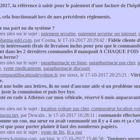
2017, la référence à saisir pour le paiement d'une facture de l'hôpit
 cela fonctionnait lors de mes précédents règlements.
e ma part ou du système ?
res sites sur le sujet :
paiement securise
,
paiement securise sur internet
,
pharma-gdd.com
, par Cosma, le 17-10-2017 20:29:42 :
Fidèle cliente 
rix intéressants (frais de livraison inclus pour peu que le commande 
t dans les 2 dernières commandes il manquait A CHAQUE FOIS un
 en berne?
res sites sur le sujet :
parapharmacie en ligne
,
parapharmacie pas cher
,
p
e
,
vente medicaments
,
parapharmacie discount
comparatiflocationdevoiture.fr
, par sioux, le 17-10-2017 20:25:21 :
Vitr
e.
 une boîte aux lettres, ils ne sont d'aucune aide si un problème sur
juste la commission et puis bye bye.
esté en rade à Athènes car mon véhicule, réservé 6 mois auparavant,
res sites sur le sujet :
location voiture pas cher
,
comparateur location voi
itaeau.net
, par Descalis , le 17-10-2017 16:28:11 :
commande effectuée l
mme un con. ma sœur en avait commandé un il y a 4 ans et ça c'éta
'est que pour porter plainte il faut des nombreux papiers.
res sites sur le sujet :
vente de lits
,
lit a eau
destock-tuning.com
, par bipi, le 17-10-2017 15:46:58 :
Toujours aucun