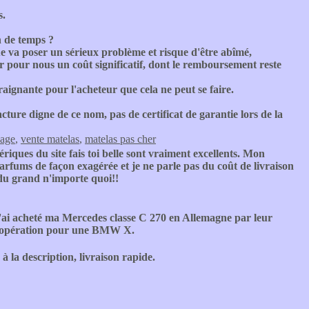
s.
n de temps ?
ue va poser un sérieux problème et risque d'être abîmé,
r pour nous un coût significatif, dont le remboursement reste
traignante pour l'acheteur que cela ne peut se faire.
cture digne de ce nom, pas de certificat de garantie lors de la
kage
,
vente matelas
,
matelas pas cher
iques du site fais toi belle sont vraiment excellents. Mon
parfums de façon exagérée et je ne parle pas du coût de livraison
 du grand n'importe quoi!!
J'ai acheté ma Mercedes classe C 270 en Allemagne par leur
e l'opération pour une BMW X.
à la description, livraison rapide.