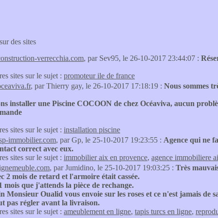
sur des sites
construction-verrecchia.com
, par Sev95, le 26-10-2017 23:44:07 :
Réser
res sites sur le sujet :
promoteur ile de france
oceaviva.fr
, par Thierry gay, le 26-10-2017 17:18:19 :
Nous sommes très 
ns installer une Piscine COCOON de chez Océaviva, aucun problème
mmande
res sites sur le sujet :
installation piscine
isp-immobilier.com
, par Gp, le 25-10-2017 19:23:55 :
Agence qui ne fac
tact correct avec eux.
res sites sur le sujet :
immobilier aix en provence
,
agence immobiliere a
lignemeuble.com
, par Jumidino, le 25-10-2017 19:03:25 :
Très mauvais 
ec 2 mois de retard et l'armoire était cassée.
 mois que j'attends la pièce de rechange.
n Monsieur Oualid vous envoie sur les roses et ce n'est jamais de sa
t pas régler avant la livraison.
res sites sur le sujet :
ameublement en ligne
,
tapis turcs en ligne
,
reprodu