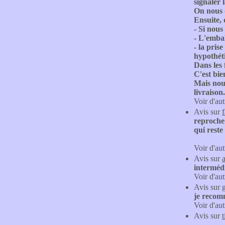
signaler 
On nous d
Ensuite, 
- Si nous
- L'embal
- la pris
hypothéti
Dans les 
C'est bie
Mais nous
livraison.
Voir d'aut
Avis sur
f
reproche 
qui reste
Voir d'aut
Avis sur
intermédi
Voir d'aut
Avis sur
je recom
Voir d'aut
Avis sur