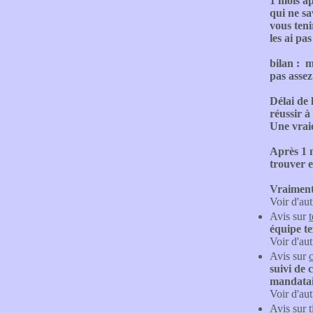
1 mois ap
qui ne sa
vous teni
les ai pas
bilan : m
pas assez
Délai de 
réussir à
Une vrai
Après 1 
trouver e
Vraiment 
Voir d'aut
Avis sur
équipe t
Voir d'aut
Avis sur
suivi de 
mandatair
Voir d'aut
Avis sur