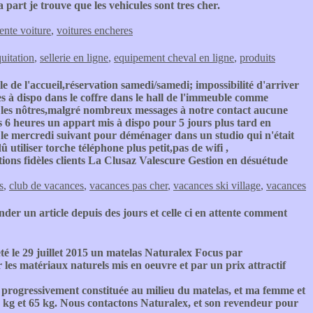
part je trouve que les vehicules sont tres cher.
ente voiture
,
voitures encheres
quitation
,
sellerie en ligne
,
equipement cheval en ligne
,
produits
e de l'accueil,réservation samedi/samedi; impossibilité d'arriver
es à dispo dans le coffre dans le hall de l'immeuble comme
as les nôtres,malgré nombreux messages à notre contact aucune
6 heures un appart mis à dispo pour 5 jours plus tard en
 le mercredi suivant pour déménager dans un studio qui n'était
utiliser torche téléphone plus petit,pas de wifi ,
tions fidèles clients La Clusaz Valescure Gestion en désuétude
s
,
club de vacances
,
vacances pas cher
,
vacances ski village
,
vacances
er un article depuis des jours et celle ci en attente comment
é le 29 juillet 2015 un matelas Naturalex Focus par
r les matériaux naturels mis en oeuvre et par un prix attractif
st progressivement constituée au milieu du matelas, et ma femme et
0 kg et 65 kg. Nous contactons Naturalex, et son revendeur pour