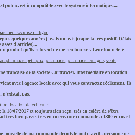
al public, est incompatible avec le système informatique.....
paiement securise en ligne
depuis quelques années j'avais un avis jusque là très positif. Délais
assez d'articles)...
 produit qu'ils refusent de me rembourser. Leur honnêteté
arapharmacie petit prix
,
pharmacie
,
pharmacie en ligne
,
vente
ine francaise de la société Cartrawler, intermédiaire en location
vient avec l'agence locale avec qui vous contractez réellement. Ils
 n'existait pas.
ture
,
location de vehicules
e 18/07/2017 et toujours rien reçu. très en colère de s'être
it très bien passé. très en colère. une commande a 1300 euros et
e nouvelle de ma commande depuis le moi d avril , personne ne