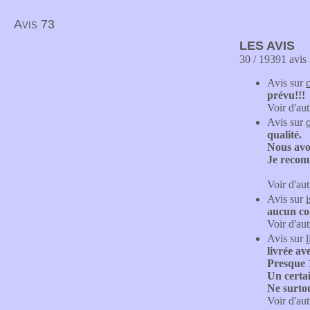
Avis 73
LES AVIS
30 / 19391 avis 
Avis sur
prévu!!!
Voir d'aut
Avis sur
qualité.
Nous avo
Je reco
Voir d'aut
Avis sur
aucun con
Voir d'aut
Avis sur
livrée av
Presque 1
Un certai
Ne surtou
Voir d'aut