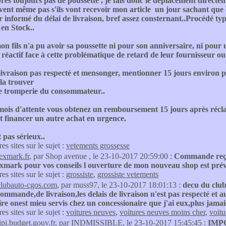
rès toujours pas de poussette , je fais donc le déplacement directemen
vent même pas s'ils vont recevoir mon article un jour sachant que c
r informé du délai de livraison, bref assez consternant..Procédé typ
 en Stock..
on fils n'a pu avoir sa poussette ni pour son anniversaire, ni pour u
 réactif face à cette problématique de retard de leur fournisseur ou
livraison pas respecté et mensonger, mentionner 15 jours environ p
 la trouver
e tromperie du consommateur..
mois d'attente vous obtenez un remboursement 15 jours après récla
t financer un autre achat en urgence.
pas sérieux..
res sites sur le sujet :
vetements grossesse
texmark.fr
, par Shop avenue , le 23-10-2017 20:59:00 :
Commande reçu
exmark pour vos conseils l ouverture de mon nouveau shop est pré
res sites sur le sujet :
grossiste
,
grossiste vetements
clubauto-cgos.com
, par muss97, le 23-10-2017 18:01:13 :
decu du club
commande,de livraison,les delais de livraison n'est pas respecté et a
e onest mieu servis chez un concessionaire que j'ai eux,plus jamais 
res sites sur le sujet :
voitures neuves
,
voitures neuves moins cher
,
voitu
tipi.budget.gouv.fr
, par INDMISSIBLE, le 23-10-2017 15:45:45 :
IMP