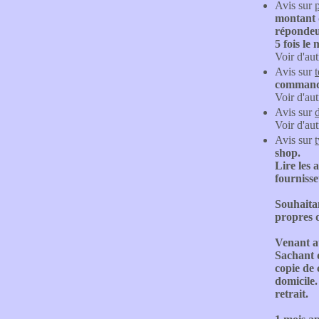
Avis sur
montant d
répondeur
5 fois le
Voir d'aut
Avis sur
commande
Voir d'aut
Avis sur
Voir d'aut
Avis sur
shop.
Lire les 
fourniss
Souhaitan
propres d
Venant au
Sachant q
copie de 
domicile.
retrait.