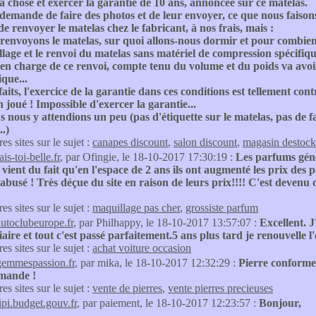
la chose et exercer la garantie de 10 ans, annoncée sur ce matelas.
emande de faire des photos et de leur envoyer, ce que nous faison
de renvoyer le matelas chez le fabricant, à nos frais, mais :
 renvoyons le matelas, sur quoi allons-nous dormir et pour combie
lage et le renvoi du matelas sans matériel de compression spécifiq
e en charge de ce renvoi, compte tenu du volume et du poids va avoi
que...
faits, l'exercice de la garantie dans ces conditions est tellement con
n joué ! Impossible d'exercer la garantie...
 nous y attendions un peu (pas d'étiquette sur le matelas, pas de fa
..)
res sites sur le sujet :
canapes discount
,
salon discount
,
magasin destoc
ais-toi-belle.fr
, par Ofingie, le 18-10-2017 17:30:19 :
Les parfums génér
vient du fait qu'en l'espace de 2 ans ils ont augmenté les prix des 
 abusé ! Très déçue du site en raison de leurs prix!!!! C'est devenu
res sites sur le sujet :
maquillage pas cher
,
grossiste parfum
autoclubeurope.fr
, par Philhappy, le 18-10-2017 13:57:07 :
Excellent. 
aire et tout c'est passé parfaitement.5 ans plus tard je renouvell
res sites sur le sujet :
achat voiture occasion
gemmespassion.fr
, par mika, le 18-10-2017 12:32:29 :
Pierre conforme 
mande !
res sites sur le sujet :
vente de pierres
,
vente pierres precieuses
tipi.budget.gouv.fr
, par paiement, le 18-10-2017 12:23:57 :
Bonjour,