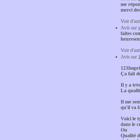
me répond
merci des
Voir d'aut
Avis sur
faites co
heuresem
Voir d'aut
Avis sur
123Imprim
Ça fait d
Il y a tr
La qualit
Il me sem
qu'il va f
Voici le 
dans le c
Ou
Qualité d