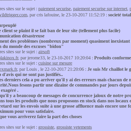
res sites sur le sujet :
paiement securise
,
paiement securise sur internet
,
wildtrigger.com
, par cris lafouine, le 23-10-2017 11:52:19 :
societé tota
surpeuplé
 client se plaint il se fait ban de leur site (tellement plus facile)
unication désastreuse
ement des problèmes (nombreux par moment) quasiment inexistant 
 du monde des excuses "bidon"
res sites sur le sujet :
airsoft
plakinox.fr
, par jerome33, le 23-10-2017 10:20:04 :
Produits conformes
res sites sur le sujet :
cuisine sur mesure
texmark.fr
, par Louis , le 22-10-2017 21:20:06 :
Je suis Mr chaillot le g
d'avis qui ne sont pas justifiés..
es derniers cela a pu arriver qu'il y ai des erreurs mais chacun de 
rité.Nous fesons partir une dizaine de commandes par jours depuis
 exagéré .
qu'il y a beaucoup de messages de concurrence jaloux de notre pro
s tous les produits que nous proposons en stock dans nos locaux et a
retard sur les envois suite à une grosse affluence mais encore une fo
ximum pour vous satisfaire.
que vous arriverez faire la part des choses
res sites sur le sujet :
grossiste
,
grossiste vetements