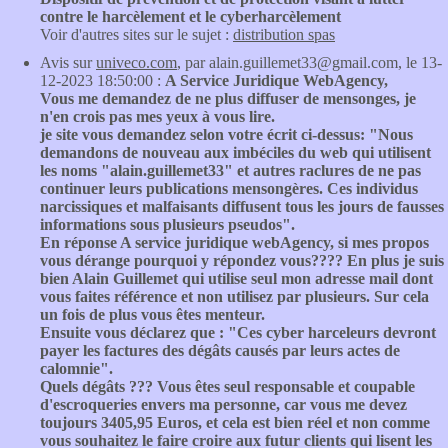
contre le harcèlement et le cyberharcèlement
Voir d'autres sites sur le sujet :
distribution spas
Avis sur
univeco.com
, par alain.guillemet33@gmail.com, le 13-
12-2023 18:50:00 :
A Service Juridique WebAgency,
Vous me demandez de ne plus diffuser de mensonges, je
n'en crois pas mes yeux à vous lire.
je site vous demandez selon votre écrit ci-dessus: "Nous
demandons de nouveau aux imbéciles du web qui utilisent
les noms "alain.guillemet33" et autres raclures de ne pas
continuer leurs publications mensongères. Ces individus
narcissiques et malfaisants diffusent tous les jours de fausses
informations sous plusieurs pseudos".
En réponse A service juridique webAgency, si mes propos
vous dérange pourquoi y répondez vous???? En plus je suis
bien Alain Guillemet qui utilise seul mon adresse mail dont
vous faites référence et non utilisez par plusieurs. Sur cela
un fois de plus vous êtes menteur.
Ensuite vous déclarez que : "Ces cyber harceleurs devront
payer les factures des dégâts causés par leurs actes de
calomnie".
Quels dégâts ??? Vous êtes seul responsable et coupable
d'escroqueries envers ma personne, car vous me devez
toujours 3405,95 Euros, et cela est bien réel et non comme
vous souhaitez le faire croire aux futur clients qui lisent les