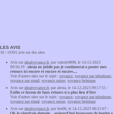
LES AVIS
30 / 19391 avis sur des sites
Avis sur
idealvoyance.fr
, par valerie9898, le 14-12-2023
09:56:19 :
alesia ne jubile pas je continuerai a poster mes
retours ici encore et encore et encore....
Voir d'autres sites sur le sujet :
voyance
,
voyance par telephone
,
voyance par email
,
voyance suisse
,
voyance belgique
Avis sur
idealvoyance.fr
, par alesia, le 14-12-2023 09:17:51 :
Enfin ce forum de faux retours n'a plus lieu d'être
Voir d'autres sites sur le sujet :
voyance
,
voyance par telephone
,
voyance par email
,
voyance suisse
,
voyance belgique
Avis sur
idealvoyance.fr
, par Jen06, le 14-12-2023 00:21:07 :
Ok je viendrais demain .. aujourd'hui beaucoup de boulot a