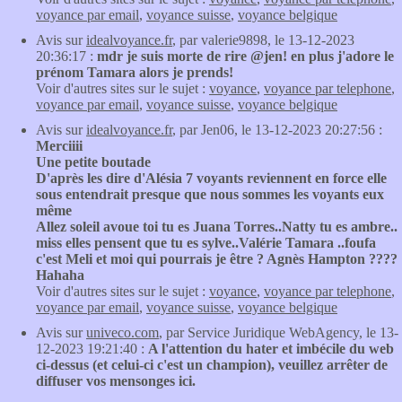
voyance par email
,
voyance suisse
,
voyance belgique
Avis sur
idealvoyance.fr
, par valerie9898, le 13-12-2023
20:36:17 :
mdr je suis morte de rire @jen! en plus j'adore le
prénom Tamara alors je prends!
Voir d'autres sites sur le sujet :
voyance
,
voyance par telephone
,
voyance par email
,
voyance suisse
,
voyance belgique
Avis sur
idealvoyance.fr
, par Jen06, le 13-12-2023 20:27:56 :
Merciiii
Une petite boutade
D'après les dire d'Alésia 7 voyants reviennent en force elle
sous entendrait presque que nous sommes les voyants eux
même
Allez soleil avoue toi tu es Juana Torres..Natty tu es ambre..
miss elles pensent que tu es sylve..Valérie Tamara ..foufa
c'est Meli et moi qui pourrais je être ? Agnès Hampton ????
Hahaha
Voir d'autres sites sur le sujet :
voyance
,
voyance par telephone
,
voyance par email
,
voyance suisse
,
voyance belgique
Avis sur
univeco.com
, par Service Juridique WebAgency, le 13-
12-2023 19:21:40 :
A l'attention du hater et imbécile du web
ci-dessus (et celui-ci c'est un champion), veuillez arrêter de
diffuser vos mensonges ici.