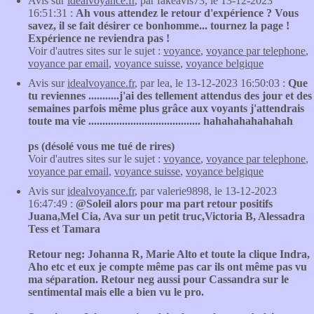
Avis sur
idealvoyance.fr
, par fakeavis73, le 13-12-2023
16:51:31 :
Ah vous attendez le retour d'expérience ? Vous
savez, il se fait désirer ce bonhomme... tournez la page !
Expérience ne reviendra pas !
Voir d'autres sites sur le sujet :
voyance
,
voyance par telephone
,
voyance par email
,
voyance suisse
,
voyance belgique
Avis sur
idealvoyance.fr
, par lea, le 13-12-2023 16:50:03 :
Que
tu reviennes ...........j'ai des tellement attendus des jour et des
semaines parfois même plus grâce aux voyants j'attendrais
toute ma vie ........................................ hahahahahahahah
ps (désolé vous me tué de rires)
Voir d'autres sites sur le sujet :
voyance
,
voyance par telephone
,
voyance par email
,
voyance suisse
,
voyance belgique
Avis sur
idealvoyance.fr
, par valerie9898, le 13-12-2023
16:47:49 :
@Soleil alors pour ma part retour positifs
Juana,Mel Cia, Ava sur un petit truc,Victoria B, Alessadra
Tess et Tamara
Retour neg: Johanna R, Marie Alto et toute la clique Indra,
Aho etc et eux je compte même pas car ils ont même pas vu
ma séparation. Retour neg aussi pour Cassandra sur le
sentimental mais elle a bien vu le pro.