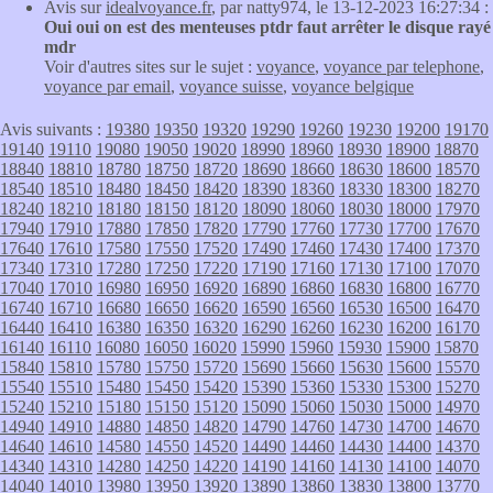
Avis sur
idealvoyance.fr
, par natty974, le 13-12-2023 16:27:34 :
Oui oui on est des menteuses ptdr faut arrêter le disque rayé
mdr
Voir d'autres sites sur le sujet :
voyance
,
voyance par telephone
,
voyance par email
,
voyance suisse
,
voyance belgique
Avis suivants :
19380
19350
19320
19290
19260
19230
19200
19170
19140
19110
19080
19050
19020
18990
18960
18930
18900
18870
18840
18810
18780
18750
18720
18690
18660
18630
18600
18570
18540
18510
18480
18450
18420
18390
18360
18330
18300
18270
18240
18210
18180
18150
18120
18090
18060
18030
18000
17970
17940
17910
17880
17850
17820
17790
17760
17730
17700
17670
17640
17610
17580
17550
17520
17490
17460
17430
17400
17370
17340
17310
17280
17250
17220
17190
17160
17130
17100
17070
17040
17010
16980
16950
16920
16890
16860
16830
16800
16770
16740
16710
16680
16650
16620
16590
16560
16530
16500
16470
16440
16410
16380
16350
16320
16290
16260
16230
16200
16170
16140
16110
16080
16050
16020
15990
15960
15930
15900
15870
15840
15810
15780
15750
15720
15690
15660
15630
15600
15570
15540
15510
15480
15450
15420
15390
15360
15330
15300
15270
15240
15210
15180
15150
15120
15090
15060
15030
15000
14970
14940
14910
14880
14850
14820
14790
14760
14730
14700
14670
14640
14610
14580
14550
14520
14490
14460
14430
14400
14370
14340
14310
14280
14250
14220
14190
14160
14130
14100
14070
14040
14010
13980
13950
13920
13890
13860
13830
13800
13770