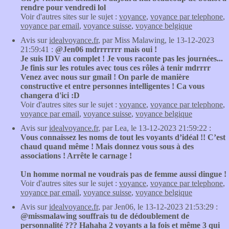
rendre pour vendredi lol
Voir d'autres sites sur le sujet :
voyance
,
voyance par telephone
,
voyance par email
,
voyance suisse
,
voyance belgique
Avis sur
idealvoyance.fr
, par Miss Malawing, le 13-12-2023
21:59:41 :
@Jen06 mdrrrrrrr mais oui !
Je suis IDV au complet ! Je vous raconte pas les journées...
Je finis sur les rotules avec tous ces rôles à tenir mdrrrr
Venez avec nous sur gmail ! On parle de manière
constructive et entre personnes intelligentes ! Ca vous
changera d'ici :D
Voir d'autres sites sur le sujet :
voyance
,
voyance par telephone
,
voyance par email
,
voyance suisse
,
voyance belgique
Avis sur
idealvoyance.fr
, par Lea, le 13-12-2023 21:59:22 :
Vous connaissez les noms de tout les voyants d’idéal !! C’est
chaud quand même ! Mais donnez vous sous à des
associations ! Arrête le carnage !
Un homme normal ne voudrais pas de femme aussi dingue !
Voir d'autres sites sur le sujet :
voyance
,
voyance par telephone
,
voyance par email
,
voyance suisse
,
voyance belgique
Avis sur
idealvoyance.fr
, par Jen06, le 13-12-2023 21:53:29 :
@missmalawing souffrais tu de dédoublement de
personnalité ??? Hahaha 2 voyants a la fois et même 3 qui