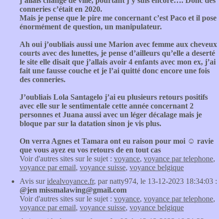
j’allais changé de ville, pourtant j’y suis encore…. Donc des
conneries c’était en 2020.
Mais je pense que le pire me concernant c’est Paco et il pose
énormément de question, un manipulateur.
Ah oui j’oubliais aussi une Marion avec femme aux cheveux
courts avec des lunettes, je pense d’ailleurs qu’elle a deserté
le site elle disait que j’allais avoir 4 enfants avec mon ex, j’ai
fait une fausse couche et je l’ai quitté donc encore une fois
des conneries.
J’oubliais Lola Santagelo j’ai eu plusieurs retours positifs
avec elle sur le sentimentale cette année concernant 2
personnes et Juana aussi avec un léger décalage mais je
bloque par sur la datation sinon je vis plus.
On verra Agnes et Tamara ont eu raison pour moi ☺️ ravie
que vous ayez eu vos retours de en tout cas
Voir d'autres sites sur le sujet :
voyance
,
voyance par telephone
,
voyance par email
,
voyance suisse
,
voyance belgique
Avis sur
idealvoyance.fr
, par natty974, le 13-12-2023 18:34:03 :
@jen missmalawing@gmail.com
Voir d'autres sites sur le sujet :
voyance
,
voyance par telephone
,
voyance par email
,
voyance suisse
,
voyance belgique