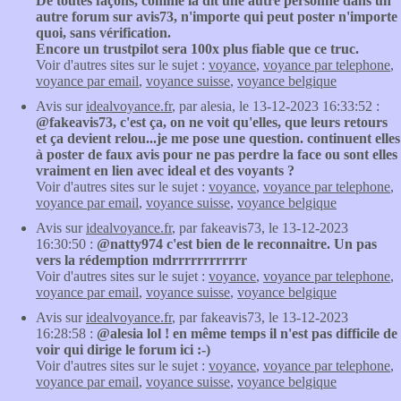
De toutes façons, comme la dit une autre personne dans un
autre forum sur avis73, n'importe qui peut poster n'importe
quoi, sans vérification.
Encore un trustpilot sera 100x plus fiable que ce truc.
Voir d'autres sites sur le sujet :
voyance
,
voyance par telephone
,
voyance par email
,
voyance suisse
,
voyance belgique
Avis sur
idealvoyance.fr
, par alesia, le 13-12-2023 16:33:52 :
@fakeavis73, c'est ça, on ne voit qu'elles, que leurs retours
et ça devient relou...je me pose une question. continuent elles
à poster de faux avis pour ne pas perdre la face ou sont elles
vraiment en lien avec ideal et des voyants ?
Voir d'autres sites sur le sujet :
voyance
,
voyance par telephone
,
voyance par email
,
voyance suisse
,
voyance belgique
Avis sur
idealvoyance.fr
, par fakeavis73, le 13-12-2023
16:30:50 :
@natty974 c'est bien de le reconnaitre. Un pas
vers la rédemption mdrrrrrrrrrrrr
Voir d'autres sites sur le sujet :
voyance
,
voyance par telephone
,
voyance par email
,
voyance suisse
,
voyance belgique
Avis sur
idealvoyance.fr
, par fakeavis73, le 13-12-2023
16:28:58 :
@alesia lol ! en même temps il n'est pas difficile de
voir qui dirige le forum ici :-)
Voir d'autres sites sur le sujet :
voyance
,
voyance par telephone
,
voyance par email
,
voyance suisse
,
voyance belgique