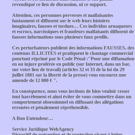
revendiqué ce lien de discussion, ni ce support.
Attention, ces personnes perverses et malfaisantes
fantasment et diffusent sur le web leurs histoires
imaginaires, fausses et tordues… Ces individus arnaqueurs
et escrocs, narcissiques et fraudeurs malfaisants diffusent de
fausses informations sous plusieurs faux profils.
Ces perturbateurs publient des informations FAUSSES, des
contenus ILLICITES et pratiquent le chantage commercial
pourtant réprimé par le Code Pénal :"Pour une diffamation
en ou injure proférée en public (sur Internet, dans un bar,
sur votre lieu de travail) (articles 32 et 33 de la loi du 29
juillet 1881 sur la liberté de la presse) vous encourez une
amende de 12 000 € ".
En conséquence, nous vous invitons de bien vouloir cesser
tout harcèlement et ainsi éviter de vous commettre dans un
comportement obsessionnel en diffusant des allégations
erronées et pénalement répréhensible.
A Bon Entendeur…
Service Juridique WebAgency
Dispositif de prévention et de protection visant à lutter