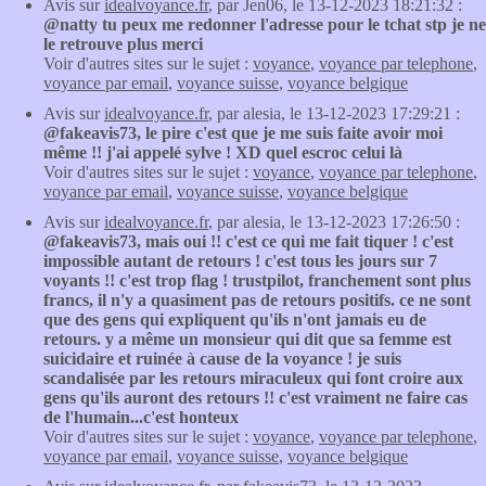
Avis sur
idealvoyance.fr
, par Jen06, le 13-12-2023 18:21:32 :
@natty tu peux me redonner l'adresse pour le tchat stp je ne
le retrouve plus merci
Voir d'autres sites sur le sujet :
voyance
,
voyance par telephone
,
voyance par email
,
voyance suisse
,
voyance belgique
Avis sur
idealvoyance.fr
, par alesia, le 13-12-2023 17:29:21 :
@fakeavis73, le pire c'est que je me suis faite avoir moi
même !! j'ai appelé sylve ! XD quel escroc celui là
Voir d'autres sites sur le sujet :
voyance
,
voyance par telephone
,
voyance par email
,
voyance suisse
,
voyance belgique
Avis sur
idealvoyance.fr
, par alesia, le 13-12-2023 17:26:50 :
@fakeavis73, mais oui !! c'est ce qui me fait tiquer ! c'est
impossible autant de retours ! c'est tous les jours sur 7
voyants !! c'est trop flag ! trustpilot, franchement sont plus
francs, il n'y a quasiment pas de retours positifs. ce ne sont
que des gens qui expliquent qu'ils n'ont jamais eu de
retours. y a même un monsieur qui dit que sa femme est
suicidaire et ruinée à cause de la voyance ! je suis
scandalisée par les retours miraculeux qui font croire aux
gens qu'ils auront des retours !! c'est vraiment ne faire cas
de l'humain...c'est honteux
Voir d'autres sites sur le sujet :
voyance
,
voyance par telephone
,
voyance par email
,
voyance suisse
,
voyance belgique