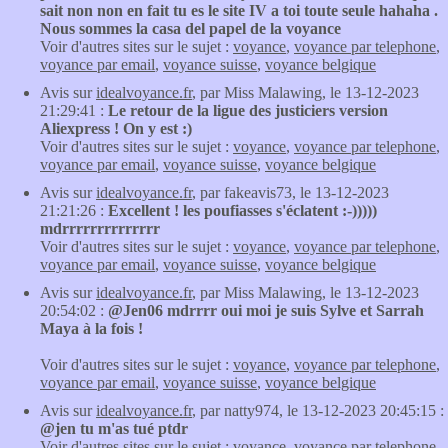
sait non non en fait tu es le site IV a toi toute seule hahaha .
Nous sommes la casa del papel de la voyance
Voir d'autres sites sur le sujet :
voyance
,
voyance par telephone
,
voyance par email
,
voyance suisse
,
voyance belgique
Avis sur
idealvoyance.fr
, par Miss Malawing, le 13-12-2023
21:29:41 :
Le retour de la ligue des justiciers version
Aliexpress ! On y est :)
Voir d'autres sites sur le sujet :
voyance
,
voyance par telephone
,
voyance par email
,
voyance suisse
,
voyance belgique
Avis sur
idealvoyance.fr
, par fakeavis73, le 13-12-2023
21:21:26 :
Excellent ! les poufiasses s'éclatent :-)))))
mdrrrrrrrrrrrrrr
Voir d'autres sites sur le sujet :
voyance
,
voyance par telephone
,
voyance par email
,
voyance suisse
,
voyance belgique
Avis sur
idealvoyance.fr
, par Miss Malawing, le 13-12-2023
20:54:02 :
@Jen06 mdrrrr oui moi je suis Sylve et Sarrah
Maya à la fois !
Voir d'autres sites sur le sujet :
voyance
,
voyance par telephone
,
voyance par email
,
voyance suisse
,
voyance belgique
Avis sur
idealvoyance.fr
, par natty974, le 13-12-2023 20:45:15 :
@jen tu m'as tué ptdr
Voir d'autres sites sur le sujet :
voyance
,
voyance par telephone
,