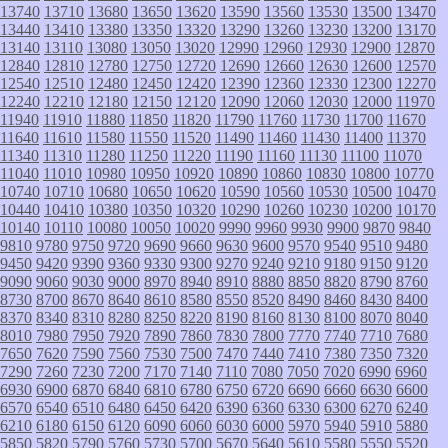
13740
13710
13680
13650
13620
13590
13560
13530
13500
13470
13440
13410
13380
13350
13320
13290
13260
13230
13200
13170
13140
13110
13080
13050
13020
12990
12960
12930
12900
12870
12840
12810
12780
12750
12720
12690
12660
12630
12600
12570
12540
12510
12480
12450
12420
12390
12360
12330
12300
12270
12240
12210
12180
12150
12120
12090
12060
12030
12000
11970
11940
11910
11880
11850
11820
11790
11760
11730
11700
11670
11640
11610
11580
11550
11520
11490
11460
11430
11400
11370
11340
11310
11280
11250
11220
11190
11160
11130
11100
11070
11040
11010
10980
10950
10920
10890
10860
10830
10800
10770
10740
10710
10680
10650
10620
10590
10560
10530
10500
10470
10440
10410
10380
10350
10320
10290
10260
10230
10200
10170
10140
10110
10080
10050
10020
9990
9960
9930
9900
9870
9840
9810
9780
9750
9720
9690
9660
9630
9600
9570
9540
9510
9480
9450
9420
9390
9360
9330
9300
9270
9240
9210
9180
9150
9120
9090
9060
9030
9000
8970
8940
8910
8880
8850
8820
8790
8760
8730
8700
8670
8640
8610
8580
8550
8520
8490
8460
8430
8400
8370
8340
8310
8280
8250
8220
8190
8160
8130
8100
8070
8040
8010
7980
7950
7920
7890
7860
7830
7800
7770
7740
7710
7680
7650
7620
7590
7560
7530
7500
7470
7440
7410
7380
7350
7320
7290
7260
7230
7200
7170
7140
7110
7080
7050
7020
6990
6960
6930
6900
6870
6840
6810
6780
6750
6720
6690
6660
6630
6600
6570
6540
6510
6480
6450
6420
6390
6360
6330
6300
6270
6240
6210
6180
6150
6120
6090
6060
6030
6000
5970
5940
5910
5880
5850
5820
5790
5760
5730
5700
5670
5640
5610
5580
5550
5520