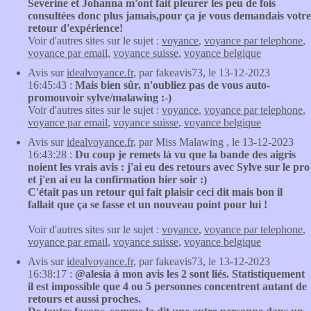
Severine et Johanna m'ont fait pleurer les peu de fois
consultées donc plus jamais,pour ça je vous demandais votre
retour d'expérience!
Voir d'autres sites sur le sujet :
voyance
,
voyance par telephone
,
voyance par email
,
voyance suisse
,
voyance belgique
Avis sur
idealvoyance.fr
, par fakeavis73, le 13-12-2023
16:45:43 :
Mais bien sûr, n'oubliez pas de vous auto-
promouvoir sylve/malawing :-)
Voir d'autres sites sur le sujet :
voyance
,
voyance par telephone
,
voyance par email
,
voyance suisse
,
voyance belgique
Avis sur
idealvoyance.fr
, par Miss Malawing , le 13-12-2023
16:43:28 :
Du coup je remets là vu que la bande des aigris
noient les vrais avis : j'ai eu des retours avec Sylve sur le pro
et j'en ai eu la confirmation hier soir :)
C'était pas un retour qui fait plaisir ceci dit mais bon il
fallait que ça se fasse et un nouveau point pour lui !
Voir d'autres sites sur le sujet :
voyance
,
voyance par telephone
,
voyance par email
,
voyance suisse
,
voyance belgique
Avis sur
idealvoyance.fr
, par fakeavis73, le 13-12-2023
16:38:17 :
@alesia à mon avis les 2 sont liés. Statistiquement
il est impossible que 4 ou 5 personnes concentrent autant de
retours et aussi proches.