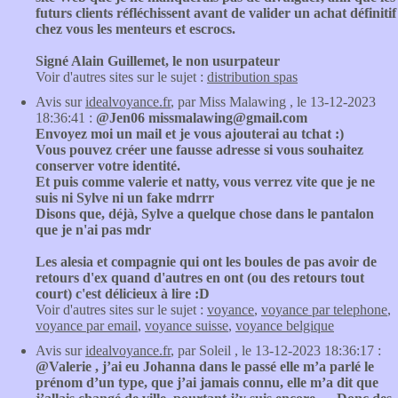
futurs clients réfléchissent avant de valider un achat définitif
chez vous les menteurs et escrocs.
Signé Alain Guillemet, le non usurpateur
Voir d'autres sites sur le sujet :
distribution spas
Avis sur
idealvoyance.fr
, par Miss Malawing , le 13-12-2023
18:36:41 :
@Jen06 missmalawing@gmail.com
Envoyez moi un mail et je vous ajouterai au tchat :)
Vous pouvez créer une fausse adresse si vous souhaitez
conserver votre identité.
Et puis comme valerie et natty, vous verrez vite que je ne
suis ni Sylve ni un fake mdrrr
Disons que, déjà, Sylve a quelque chose dans le pantalon
que je n'ai pas mdr
Les alesia et compagnie qui ont les boules de pas avoir de
retours d'ex quand d'autres en ont (ou des retours tout
court) c'est délicieux à lire :D
Voir d'autres sites sur le sujet :
voyance
,
voyance par telephone
,
voyance par email
,
voyance suisse
,
voyance belgique
Avis sur
idealvoyance.fr
, par Soleil , le 13-12-2023 18:36:17 :
@Valerie , j’ai eu Johanna dans le passé elle m’a parlé le
prénom d’un type, que j’ai jamais connu, elle m’a dit que